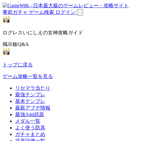
事前ガチャ
ゲーム検索
ログイン
ログレスいにしえの女神攻略ガイド
掲示板Q&A
トップに戻る
ゲーム攻略一覧を見る
リセマラ当たり
最強テンプレ
基本テンプレ
最新アプデ情報
最強Add武器
メダル一覧
よく使う防具
ガチャまとめ
武器評価一覧