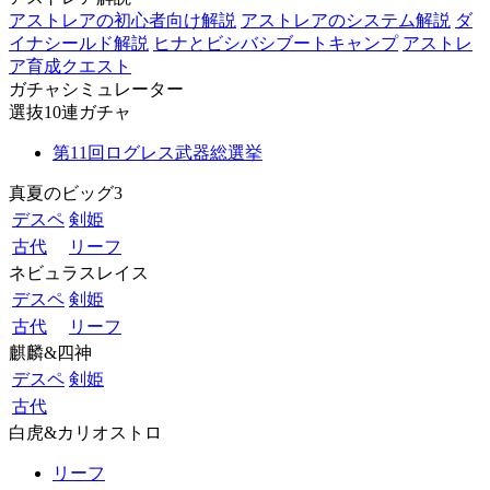
アストレアの初心者向け解説
アストレアのシステム解説
ダ
イナシールド解説
ヒナとビシバシブートキャンプ
アストレ
ア育成クエスト
ガチャシミュレーター
選抜10連ガチャ
第11回ログレス武器総選挙
真夏のビッグ3
デスペ
剣姫
古代
リーフ
ネビュラスレイス
デスペ
剣姫
古代
リーフ
麒麟&四神
デスペ
剣姫
古代
白虎&カリオストロ
リーフ