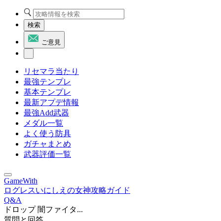
検索
ご意見
リセマラ当たり
最強テンプレ
基本テンプレ
最新アプデ情報
最強Add武器
メダル一覧
よく使う防具
ガチャまとめ
武器評価一覧
GameWith
ログレスいにしえの女神攻略ガイド
Q&A
ドロップ 闇ファイタ...
質問と回答