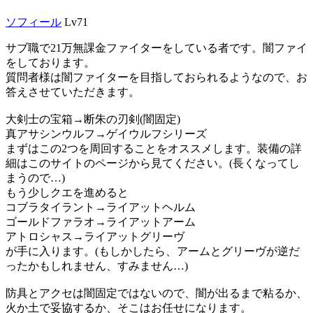
ソフィール
Lv71
サブ職で21万無課金ファイターをしている者です。闇ファイ
をしております。
質問者様は闇ファイターを目指しておられるようなので、お
答えさせていただきます。
大剣士の宝箱→断朱の刃剣(闇固定)
真アサシンウルフ→ゲイウルフシリーズ
まずはこの2つを周回することをオススメします。装備の詳
細はこのサイトのページから見てください。(長くなってし
まうので…)
もう少しクエを進めると
コブラタイラント→ライアットヘルム
ゴールドファラオ→ライアットアーム
アトロシャス→ライアットグリーヴ
が手に入ります。(もしかしたら、アームとグリーヴが逆だ
ったかもしれません、すみません…)
防具とアクセは闇固定ではないので、闇が出るまで粘るか、
火か土で妥協するか、そこはお任せになります。