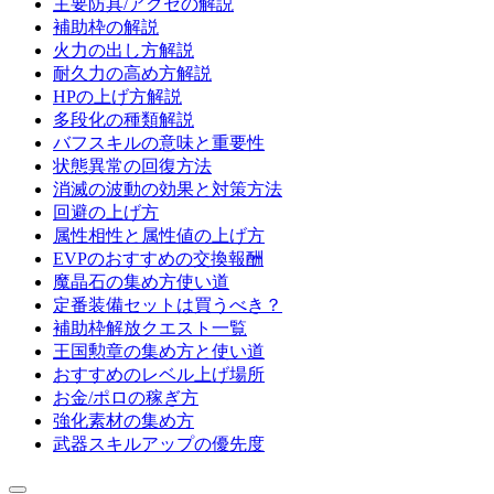
主要防具/アクセの解説
補助枠の解説
火力の出し方解説
耐久力の高め方解説
HPの上げ方解説
多段化の種類解説
バフスキルの意味と重要性
状態異常の回復方法
消滅の波動の効果と対策方法
回避の上げ方
属性相性と属性値の上げ方
EVPのおすすめの交換報酬
魔晶石の集め方使い道
定番装備セットは買うべき？
補助枠解放クエスト一覧
王国勲章の集め方と使い道
おすすめのレベル上げ場所
お金/ポロの稼ぎ方
強化素材の集め方
武器スキルアップの優先度