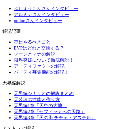
ぶしょうもんさんインタビュー
アルミナさんインタビュー
nullunさんインタビュー
解説記事
毎日やるべきこと
EVPはどれと交換する？
ゾーンとマナの解説
限界突破について徹底解説！
アーティファクトの解説
パーティ募集機能の解説！
天界編解説
天界編シナリオの解説まとめ
天装珠の性能と作り方
天界編1章「天空の大地」
天界編2章「セフィラナへの天路」
天界編3章「天の街 チチェ・アステル」
アストレア解説