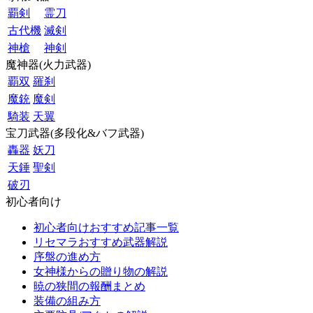
覇剣
霊刀
古代機
滅剣
神槍
神剣
魔神器(火力武器)
覇双
羅刹
魔銃
魔剣
騎装
天翼
宝刀武器(多段化&バフ武器)
轟器
妖刀
天錘
聖剣
破刃
初心者向け
初心者向けおすすめ記事一覧
リセマラおすすめ武器解説
序盤の進め方
女神様からの贈り物の解説
暁の狭間の報酬まとめ
装備の組み方