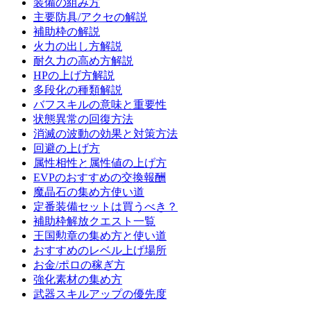
装備の組み方
主要防具/アクセの解説
補助枠の解説
火力の出し方解説
耐久力の高め方解説
HPの上げ方解説
多段化の種類解説
バフスキルの意味と重要性
状態異常の回復方法
消滅の波動の効果と対策方法
回避の上げ方
属性相性と属性値の上げ方
EVPのおすすめの交換報酬
魔晶石の集め方使い道
定番装備セットは買うべき？
補助枠解放クエスト一覧
王国勲章の集め方と使い道
おすすめのレベル上げ場所
お金/ポロの稼ぎ方
強化素材の集め方
武器スキルアップの優先度