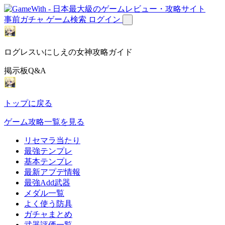
事前ガチャ
ゲーム検索
ログイン
ログレスいにしえの女神攻略ガイド
掲示板Q&A
トップに戻る
ゲーム攻略一覧を見る
リセマラ当たり
最強テンプレ
基本テンプレ
最新アプデ情報
最強Add武器
メダル一覧
よく使う防具
ガチャまとめ
武器評価一覧