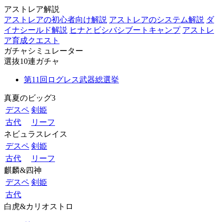
アストレア解説
アストレアの初心者向け解説
アストレアのシステム解説
ダ
イナシールド解説
ヒナとビシバシブートキャンプ
アストレ
ア育成クエスト
ガチャシミュレーター
選抜10連ガチャ
第11回ログレス武器総選挙
真夏のビッグ3
デスペ
剣姫
古代
リーフ
ネビュラスレイス
デスペ
剣姫
古代
リーフ
麒麟&四神
デスペ
剣姫
古代
白虎&カリオストロ