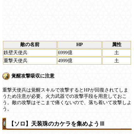
敵の名前
HP
属性
鉄壁天使兵
6999億
土
重撃天使兵
4999億
土
覚醒攻撃吸収に注意
重撃天使兵は覚醒スキルで攻撃するとHPが回復されてしま
うため注意が必要。火力武器での攻撃手段を用意しておこ
う。敵の攻撃はそこまで痛くないので、落ち着いて攻撃しよ
う。
【ソロ】天装珠のカケラを集めようⅢ