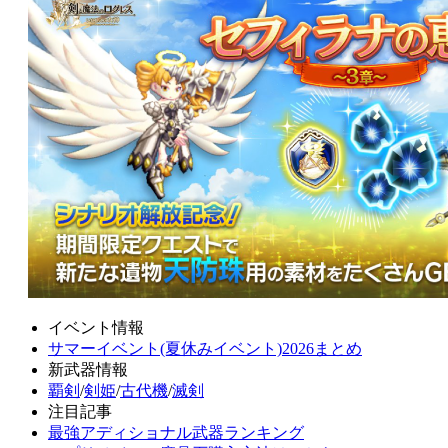
イベント情報
サマーイベント(夏休みイベント)2026まとめ
新武器情報
覇剣
/
剣姫
/
古代機
/
滅剣
注目記事
最強アディショナル武器ランキング