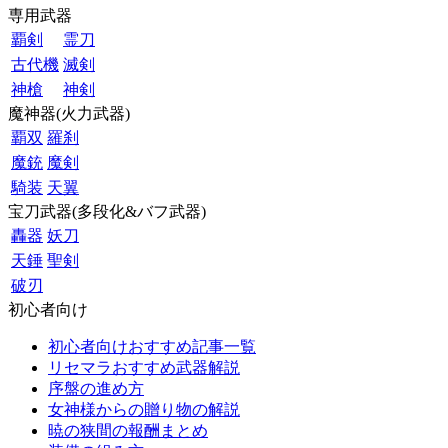
専用武器
覇剣
霊刀
古代機
滅剣
神槍
神剣
魔神器(火力武器)
覇双
羅刹
魔銃
魔剣
騎装
天翼
宝刀武器(多段化&バフ武器)
轟器
妖刀
天錘
聖剣
破刃
初心者向け
初心者向けおすすめ記事一覧
リセマラおすすめ武器解説
序盤の進め方
女神様からの贈り物の解説
暁の狭間の報酬まとめ