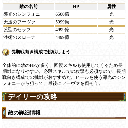
敵の名前
HP
属性
導光のシンフォニー
6500億
光
天迅のフーヴァ
5999億
光
弦聖のセラフ
4999億
光
浄術のスローナ
4499億
光
長期戦向き構成で挑戦しよう
全体的に敵のHPが多く、回復スキルも使用してくるため長
期戦になりやすい。必殺スキルでの攻撃も必須なので、長期
戦向き構成での挑戦がおすすめだ。ヒールを使う導光のシン
フォニーから狙って、最後にフーヴァを倒そう。
デイリーの攻略
敵の詳細情報