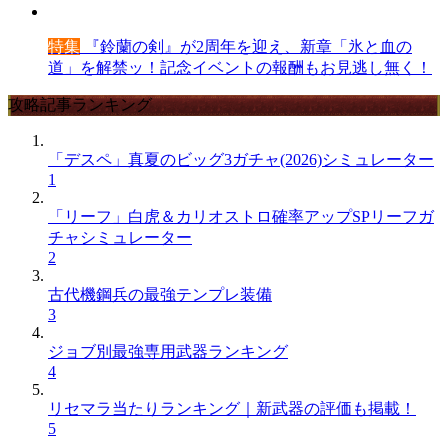
特集
『鈴蘭の剣』が2周年を迎え、新章「氷と血の
道」を解禁ッ！記念イベントの報酬もお見逃し無く！
攻略記事ランキング
「デスペ」真夏のビッグ3ガチャ(2026)シミュレーター
1
「リーフ」白虎＆カリオストロ確率アップSPリーフガ
チャシミュレーター
2
古代機鋼兵の最強テンプレ装備
3
ジョブ別最強専用武器ランキング
4
リセマラ当たりランキング｜新武器の評価も掲載！
5