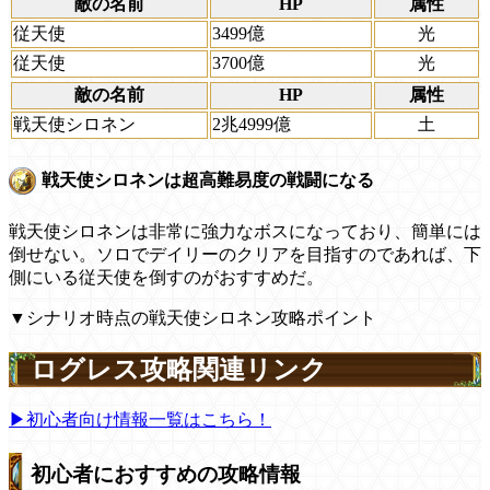
敵の名前
HP
属性
従天使
3499億
光
従天使
3700億
光
敵の名前
HP
属性
戦天使シロネン
2兆4999億
土
戦天使シロネンは超高難易度の戦闘になる
戦天使シロネンは非常に強力なボスになっており、簡単には
倒せない。ソロでデイリーのクリアを目指すのであれば、下
側にいる従天使を倒すのがおすすめだ。
▼シナリオ時点の戦天使シロネン攻略ポイント
ログレス攻略関連リンク
▶初心者向け情報一覧はこちら！
初心者におすすめの攻略情報