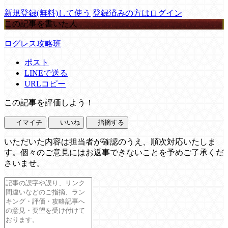
新規登録(無料)して使う
登録済みの方はログイン
この記事を書いた人
ログレス攻略班
ポスト
LINEで送る
URLコピー
この記事を評価しよう！
イマイチ
いいね
指摘する
いただいた内容は担当者が確認のうえ、順次対応いたしま
す。個々のご意見にはお返事できないことを予めご了承くだ
さいませ。