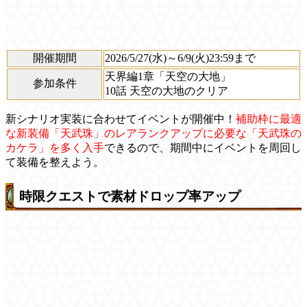
開催期間
2026/5/27(水)～6/9(火)23:59まで
天界編1章「天空の大地」
参加条件
10話 天空の大地のクリア
新シナリオ実装に合わせてイベントが開催中！
補助枠に最適
な新装備「天武珠」のレアランクアップに必要な「天武珠の
カケラ」を多く入手
できるので、期間中にイベントを周回し
て装備を整えよう。
時限クエストで素材ドロップ率アップ