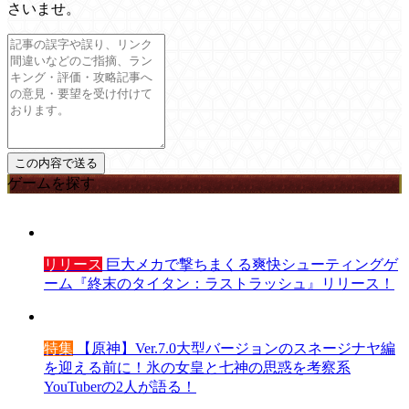
さいませ。
ゲームを探す
リリース
巨大メカで撃ちまくる爽快シューティングゲ
ーム『終末のタイタン：ラストラッシュ』リリース！
特集
【原神】Ver.7.0大型バージョンのスネージナヤ編
を迎える前に！氷の女皇と七神の思惑を考察系
YouTuberの2人が語る！