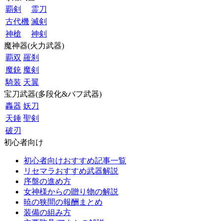
覇剣
霊刀
古代機
滅剣
神槍
神剣
魔神器(火力武器)
覇双
羅刹
魔銃
魔剣
騎装
天翼
宝刀武器(多段化&バフ武器)
轟器
妖刀
天錘
聖剣
破刃
初心者向け
初心者向けおすすめ記事一覧
リセマラおすすめ武器解説
序盤の進め方
女神様からの贈り物の解説
暁の狭間の報酬まとめ
装備の組み方