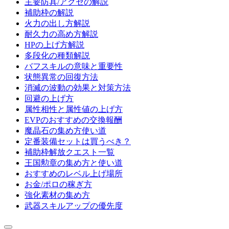
主要防具/アクセの解説
補助枠の解説
火力の出し方解説
耐久力の高め方解説
HPの上げ方解説
多段化の種類解説
バフスキルの意味と重要性
状態異常の回復方法
消滅の波動の効果と対策方法
回避の上げ方
属性相性と属性値の上げ方
EVPのおすすめの交換報酬
魔晶石の集め方使い道
定番装備セットは買うべき？
補助枠解放クエスト一覧
王国勲章の集め方と使い道
おすすめのレベル上げ場所
お金/ポロの稼ぎ方
強化素材の集め方
武器スキルアップの優先度