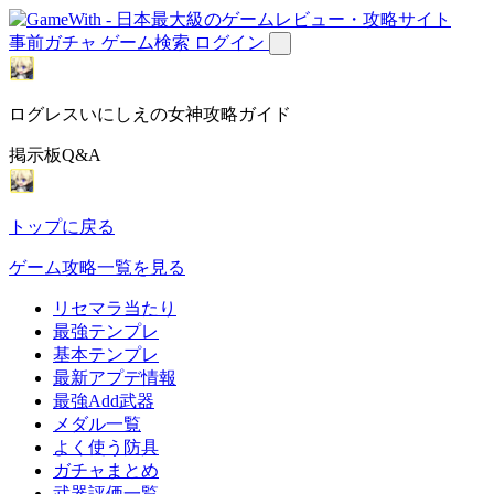
事前ガチャ
ゲーム検索
ログイン
ログレスいにしえの女神攻略ガイド
掲示板Q&A
トップに戻る
ゲーム攻略一覧を見る
リセマラ当たり
最強テンプレ
基本テンプレ
最新アプデ情報
最強Add武器
メダル一覧
よく使う防具
ガチャまとめ
武器評価一覧