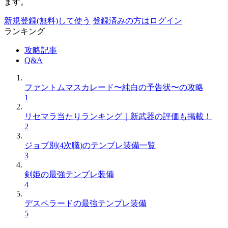
ます。
新規登録(無料)して使う
登録済みの方はログイン
ランキング
攻略記事
Q&A
ファントムマスカレード〜純白の予告状〜の攻略
1
リセマラ当たりランキング｜新武器の評価も掲載！
2
ジョブ別(4次職)のテンプレ装備一覧
3
剣姫の最強テンプレ装備
4
デスペラードの最強テンプレ装備
5