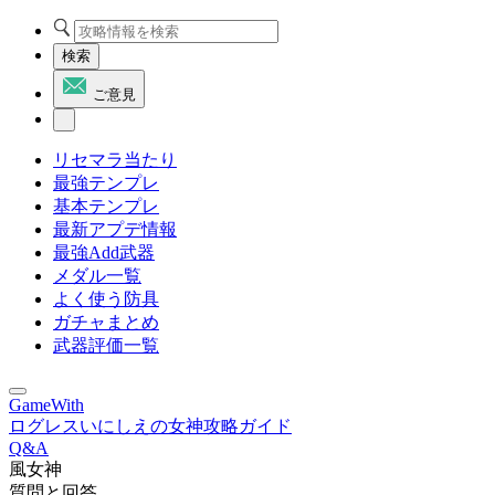
検索
ご意見
リセマラ当たり
最強テンプレ
基本テンプレ
最新アプデ情報
最強Add武器
メダル一覧
よく使う防具
ガチャまとめ
武器評価一覧
GameWith
ログレスいにしえの女神攻略ガイド
Q&A
風女神
質問と回答