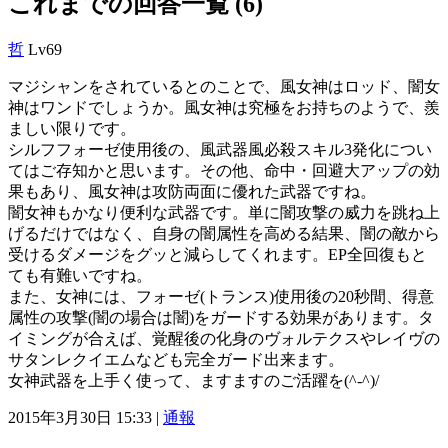
これまでの回答一覧 (6)
哲
Lv69
マジシャンをされているとのことで、風女神はロッド、闇女
神はワンドでしょうか。風女神は究極をお持ちのようで、羨
ましい限りです。
シルフフォーゼ使用後の、風武器風必殺スキル3発化につい
てはご存知かと思います。その他、命中・回避大アップの効
果もあり、風女神は攻防両面に優れた武器ですね。
闇女神もかなり便利な武器です。単に闇攻撃の威力を跳ね上
げるだけではなく、自身の闇属性を高める結果、闇の敵から
受けるダメージをグッと減らしてくれます。EP全回復もと
ても有難いですね。
また、女神には、フォーゼ(トランス)使用後の20秒間、得意
属性の攻撃(闇の場合は闇)をガードする効果があります。タ
イミングが合えば、覚醒後の化身のヴォルテクスやレイヴの
サタンレクイエムなども完全ガード出来ます。
女神武器を上手く使って、ますますのご活躍を(^-^)/
2015年3月30日 15:33 |
通報