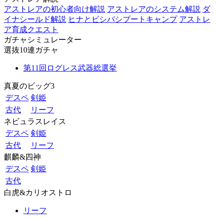
アストレアの初心者向け解説
アストレアのシステム解説
ダ
イナシールド解説
ヒナとビシバシブートキャンプ
アストレ
ア育成クエスト
ガチャシミュレーター
選抜10連ガチャ
第11回ログレス武器総選挙
真夏のビッグ3
デスペ
剣姫
古代
リーフ
ネビュラスレイス
デスペ
剣姫
古代
リーフ
麒麟&四神
デスペ
剣姫
古代
白虎&カリオストロ
リーフ