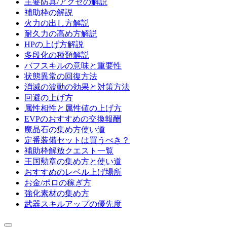
主要防具/アクセの解説
補助枠の解説
火力の出し方解説
耐久力の高め方解説
HPの上げ方解説
多段化の種類解説
バフスキルの意味と重要性
状態異常の回復方法
消滅の波動の効果と対策方法
回避の上げ方
属性相性と属性値の上げ方
EVPのおすすめの交換報酬
魔晶石の集め方使い道
定番装備セットは買うべき？
補助枠解放クエスト一覧
王国勲章の集め方と使い道
おすすめのレベル上げ場所
お金/ポロの稼ぎ方
強化素材の集め方
武器スキルアップの優先度