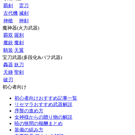
覇剣
霊刀
古代機
滅剣
神槍
神剣
魔神器(火力武器)
覇双
羅刹
魔銃
魔剣
騎装
天翼
宝刀武器(多段化&バフ武器)
轟器
妖刀
天錘
聖剣
破刃
初心者向け
初心者向けおすすめ記事一覧
リセマラおすすめ武器解説
序盤の進め方
女神様からの贈り物の解説
暁の狭間の報酬まとめ
装備の組み方