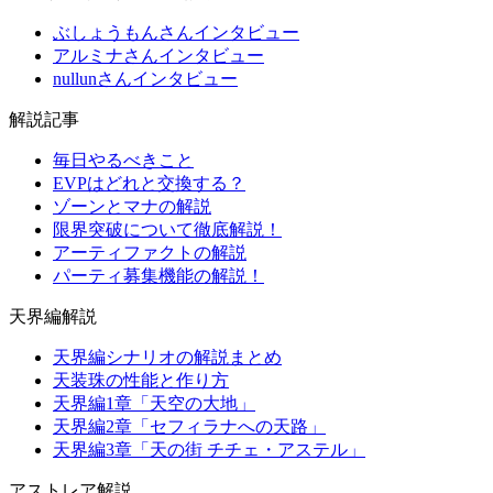
ぶしょうもんさんインタビュー
アルミナさんインタビュー
nullunさんインタビュー
解説記事
毎日やるべきこと
EVPはどれと交換する？
ゾーンとマナの解説
限界突破について徹底解説！
アーティファクトの解説
パーティ募集機能の解説！
天界編解説
天界編シナリオの解説まとめ
天装珠の性能と作り方
天界編1章「天空の大地」
天界編2章「セフィラナへの天路」
天界編3章「天の街 チチェ・アステル」
アストレア解説