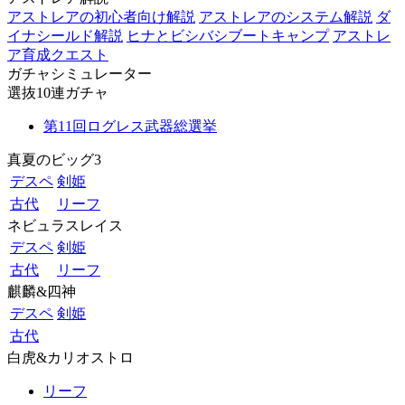
アストレアの初心者向け解説
アストレアのシステム解説
ダ
イナシールド解説
ヒナとビシバシブートキャンプ
アストレ
ア育成クエスト
ガチャシミュレーター
選抜10連ガチャ
第11回ログレス武器総選挙
真夏のビッグ3
デスペ
剣姫
古代
リーフ
ネビュラスレイス
デスペ
剣姫
古代
リーフ
麒麟&四神
デスペ
剣姫
古代
白虎&カリオストロ
リーフ