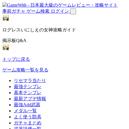
事前ガチャ
ゲーム検索
ログイン
ログレスいにしえの女神攻略ガイド
掲示板Q&A
トップに戻る
ゲーム攻略一覧を見る
リセマラ当たり
最強テンプレ
基本テンプレ
最新アプデ情報
最強Add武器
メダル一覧
よく使う防具
ガチャまとめ
武器評価一覧