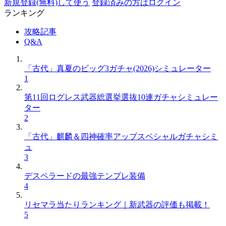
新規登録(無料)して使う
登録済みの方はログイン
ランキング
攻略記事
Q&A
「古代」真夏のビッグ3ガチャ(2026)シミュレーター
1
第11回ログレス武器総選挙選抜10連ガチャシミュレー
ター
2
「古代」麒麟＆四神確率アップスペシャルガチャシミ
ュ
3
デスペラードの最強テンプレ装備
4
リセマラ当たりランキング｜新武器の評価も掲載！
5