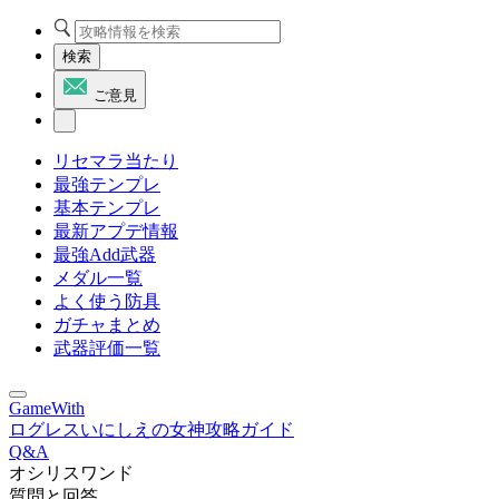
検索
ご意見
リセマラ当たり
最強テンプレ
基本テンプレ
最新アプデ情報
最強Add武器
メダル一覧
よく使う防具
ガチャまとめ
武器評価一覧
GameWith
ログレスいにしえの女神攻略ガイド
Q&A
オシリスワンド
質問と回答