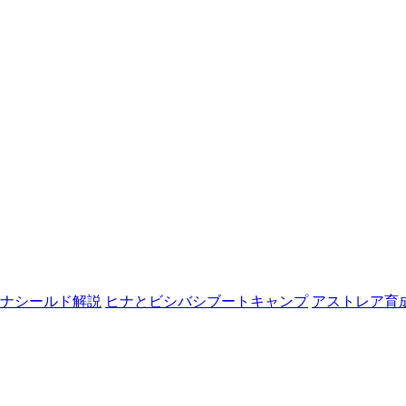
ナシールド解説
ヒナとビシバシブートキャンプ
アストレア育