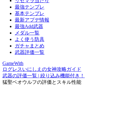
リセマラ当たり
最強テンプレ
基本テンプレ
最新アプデ情報
最強Add武器
メダル一覧
よく使う防具
ガチャまとめ
武器評価一覧
GameWith
ログレスいにしえの女神攻略ガイド
武器の評価一覧 | 絞り込み機能付き！
猛聖ベオウルフの評価とスキル性能