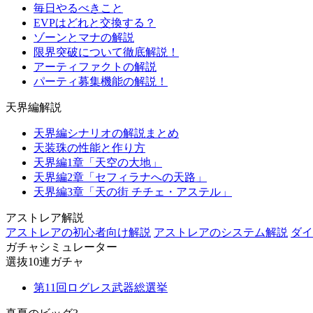
毎日やるべきこと
EVPはどれと交換する？
ゾーンとマナの解説
限界突破について徹底解説！
アーティファクトの解説
パーティ募集機能の解説！
天界編解説
天界編シナリオの解説まとめ
天装珠の性能と作り方
天界編1章「天空の大地」
天界編2章「セフィラナへの天路」
天界編3章「天の街 チチェ・アステル」
アストレア解説
アストレアの初心者向け解説
アストレアのシステム解説
ダイ
ガチャシミュレーター
選抜10連ガチャ
第11回ログレス武器総選挙