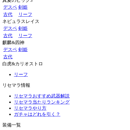
真夏のビッグ3
デスペ
剣姫
古代
リーフ
ネビュラスレイス
デスペ
剣姫
古代
リーフ
麒麟&四神
デスペ
剣姫
古代
白虎&カリオストロ
リーフ
リセマラ情報
リセマラおすすめ武器解説
リセマラ当たりランキング
リセマラやり方
ガチャはどれを引く？
装備一覧