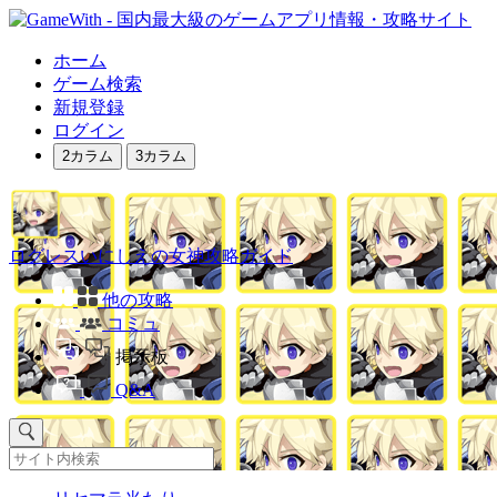
ホーム
ゲーム検索
新規登録
ログイン
2カラム
3カラム
ログレスいにしえの女神攻略ガイド
他の攻略
コミュ
掲示板
Q&A