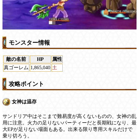
モンスター情報
敵の名前
HP
属性
真ゴーレム
1,865,040
土
攻略ポイント
女神は温存
サンドリア中はそこまで難易度が高くないものの、女神の乱
用に注意。火力の足りないパーティーだと長期戦になり、最
大EPが足りない場面もある。出来る限り専用スキルだけで
乗り切ろう。