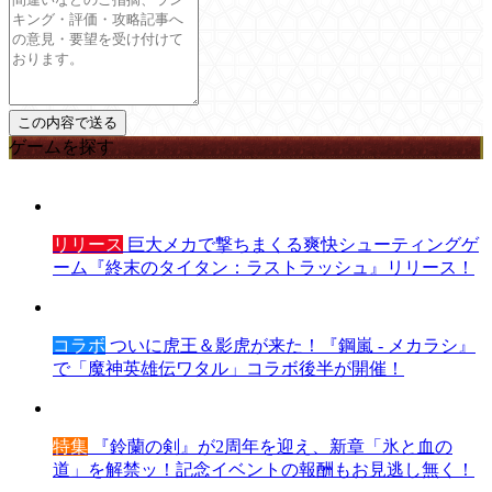
ゲームを探す
リリース
巨大メカで撃ちまくる爽快シューティングゲ
ーム『終末のタイタン：ラストラッシュ』リリース！
コラボ
ついに虎王＆影虎が来た！『鋼嵐 - メカラシ』
で「魔神英雄伝ワタル」コラボ後半が開催！
特集
『鈴蘭の剣』が2周年を迎え、新章「氷と血の
道」を解禁ッ！記念イベントの報酬もお見逃し無く！