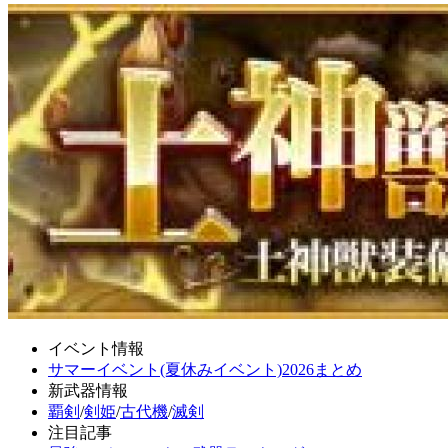
イベント情報
サマーイベント(夏休みイベント)2026まとめ
新武器情報
覇剣
/
剣姫
/
古代機
/
滅剣
注目記事