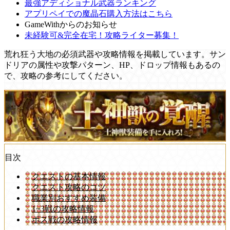
最強アディショナル武器ランキング
アプリペイでの魔晶石購入方法はこちら
GameWithからのお知らせ
未経験可&完全在宅！攻略ライター募集！
荒れ狂う大地の必須武器や攻略情報を掲載しています。サン
ドリアの属性や攻撃パターン、HP、ドロップ情報もあるの
で、攻略の参考にしてください。
目次
クエストの基本情報
クエスト攻略のコツ
職業別おすすめ装備
1~3戦の攻略情報
ボス戦の攻略情報