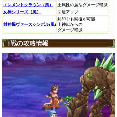
エレメントクラウン（風）
土属性の魔法ダメージ軽減
女神シリーズ（風）
回避アップ
封印中も回復が可能
封神棍ヴァースシンボル(風)
土神獣からの
ダメージ軽減
1戦の攻略情報