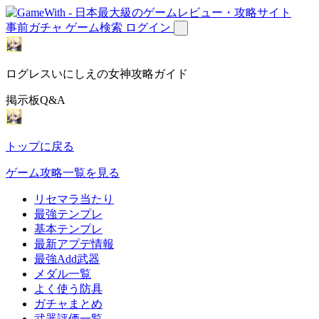
事前ガチャ
ゲーム検索
ログイン
ログレスいにしえの女神攻略ガイド
掲示板Q&A
トップに戻る
ゲーム攻略一覧を見る
リセマラ当たり
最強テンプレ
基本テンプレ
最新アプデ情報
最強Add武器
メダル一覧
よく使う防具
ガチャまとめ
武器評価一覧