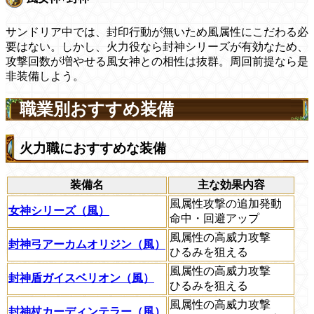
サンドリア中では、封印行動が無いため風属性にこだわる必
要はない。しかし、火力役なら封神シリーズが有効なため、
攻撃回数が増やせる風女神との相性は抜群。周回前提なら是
非装備しよう。
職業別おすすめ装備
火力職におすすめな装備
装備名
主な効果内容
風属性攻撃の追加発動
女神シリーズ（風）
命中・回避アップ
風属性の高威力攻撃
封神弓アーカムオリジン（風）
ひるみを狙える
風属性の高威力攻撃
封神盾ガイスベリオン（風）
ひるみを狙える
風属性の高威力攻撃
封神杖カーディンテラー（風）