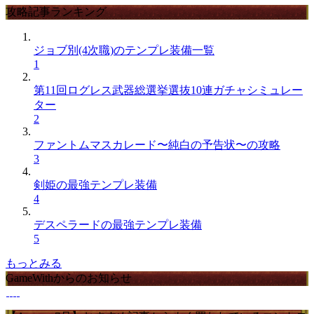
攻略記事ランキング
ジョブ別(4次職)のテンプレ装備一覧
1
第11回ログレス武器総選挙選抜10連ガチャシミュレー
ター
2
ファントムマスカレード〜純白の予告状〜の攻略
3
剣姫の最強テンプレ装備
4
デスペラードの最強テンプレ装備
5
もっとみる
GameWithからのお知らせ