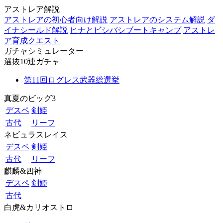
アストレア解説
アストレアの初心者向け解説
アストレアのシステム解説
ダ
イナシールド解説
ヒナとビシバシブートキャンプ
アストレ
ア育成クエスト
ガチャシミュレーター
選抜10連ガチャ
第11回ログレス武器総選挙
真夏のビッグ3
デスペ
剣姫
古代
リーフ
ネビュラスレイス
デスペ
剣姫
古代
リーフ
麒麟&四神
デスペ
剣姫
古代
白虎&カリオストロ