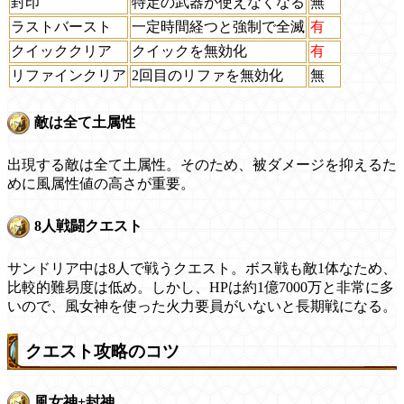
封印
特定の武器が使えなくなる
無
ラストバースト
一定時間経つと強制で全滅
有
クイッククリア
クイックを無効化
有
リファインクリア
2回目のリファを無効化
無
敵は全て土属性
出現する敵は全て土属性。そのため、被ダメージを抑えるた
めに風属性値の高さが重要。
8人戦闘クエスト
サンドリア中は8人で戦うクエスト。ボス戦も敵1体なため、
比較的難易度は低め。しかし、HPは約1億7000万と非常に多
いので、風女神を使った火力要員がいないと長期戦になる。
クエスト攻略のコツ
風女神+封神