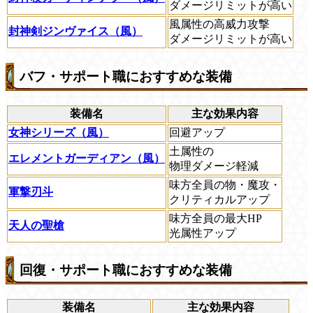
ダメージリミットが高い
風属性の高威力攻撃
封神剣ジンヴァイス（風）
ダメージリミットが高い
バフ・サポート職におすすめな装備
装備名
主な効果内容
女神シリーズ（風）
回避アップ
土属性の
エレメントガーディアン（風）
物理ダメージ軽減
味方全員の物・魔攻・
軍撃刃斗
クリティカルアップ
味方全員の最大HP
天人の聖槍
光属性アップ
回復・サポート職におすすめな装備
装備名
主な効果内容