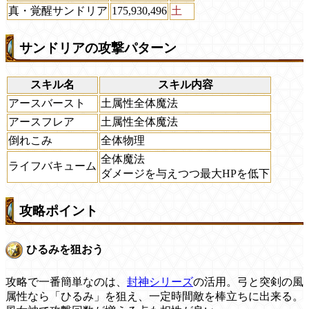
真・覚醒サンドリア
175,930,496
土
サンドリアの攻撃パターン
スキル名
スキル内容
アースバースト
土属性全体魔法
アースフレア
土属性全体魔法
倒れこみ
全体物理
全体魔法
ライフバキューム
ダメージを与えつつ最大HPを低下
攻略ポイント
ひるみを狙おう
攻略で一番簡単なのは、
封神シリーズ
の活用。弓と突剣の風
属性なら「ひるみ」を狙え、一定時間敵を棒立ちに出来る。