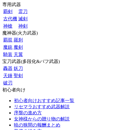
専用武器
覇剣
霊刀
古代機
滅剣
神槍
神剣
魔神器(火力武器)
覇双
羅刹
魔銃
魔剣
騎装
天翼
宝刀武器(多段化&バフ武器)
轟器
妖刀
天錘
聖剣
破刃
初心者向け
初心者向けおすすめ記事一覧
リセマラおすすめ武器解説
序盤の進め方
女神様からの贈り物の解説
暁の狭間の報酬まとめ