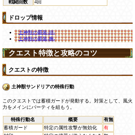
戦闘回数
4回
ドロップ情報
土神獣の覇装-頭-
土神獣の覇装-腕-
クエスト特徴と攻略のコツ
クエストの特徴
土神獣サンドリアの特殊行動
このクエストでは蓄積ガードが発動する。対策として、風火
力をメインにパーティを組もう。
特殊行動名
概要
有無
蓄積ガード
特定の属性攻撃が無効化
有