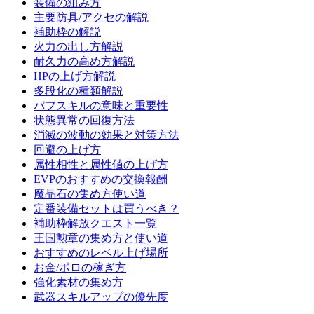
装備の組み方
主要防具/アクセの解説
補助枠の解説
火力の出し方解説
耐久力の高め方解説
HPの上げ方解説
多段化の種類解説
バフスキルの意味と重要性
状態異常の回復方法
消滅の波動の効果と対策方法
回避の上げ方
属性相性と属性値の上げ方
EVPのおすすめの交換報酬
魔晶石の集め方使い道
定番装備セットは買うべき？
補助枠解放クエスト一覧
王国勲章の集め方と使い道
おすすめのレベル上げ場所
お金/ポロの稼ぎ方
強化素材の集め方
武器スキルアップの優先度