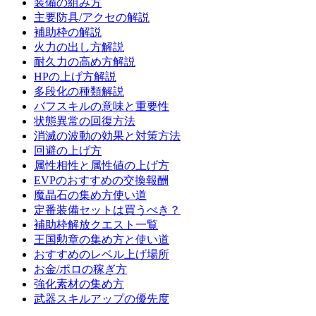
装備の組み方
主要防具/アクセの解説
補助枠の解説
火力の出し方解説
耐久力の高め方解説
HPの上げ方解説
多段化の種類解説
バフスキルの意味と重要性
状態異常の回復方法
消滅の波動の効果と対策方法
回避の上げ方
属性相性と属性値の上げ方
EVPのおすすめの交換報酬
魔晶石の集め方使い道
定番装備セットは買うべき？
補助枠解放クエスト一覧
王国勲章の集め方と使い道
おすすめのレベル上げ場所
お金/ポロの稼ぎ方
強化素材の集め方
武器スキルアップの優先度