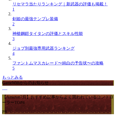
リセマラ当たりランキング｜新武器の評価も掲載！
1
剣姫の最強テンプレ装備
2
神槍鋼鎧タイタンの評価とスキル性能
3
ジョブ別最強専用武器ランキング
4
ファントムマスカレード〜純白の予告状〜の攻略
5
もっとみる
GameWithからのお知らせ
【Amazon7月】おすすめ記事からよく買われているコントロ
ーラーTOP4
PR