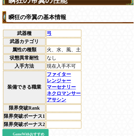
瞬狂の帝翼の性能
瞬狂の帝翼の基本情報
武器種
弓
武器カテゴリ
属性の種類
火、水、風、土
状態異常耐性
なし
入手方法
現在入手不可
ファイター
レンジャー
装備できる職業
マーセナリー
ネクロマンサー
アサシン
限界突破Rank
限界突破ボーナス1
限界突破ボーナス2
GameWithおすすめ