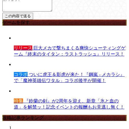
ゲームを探す
リリース
巨大メカで撃ちまくる爽快シューティングゲ
ーム『終末のタイタン：ラストラッシュ』リリース！
コラボ
ついに虎王＆影虎が来た！『鋼嵐 - メカラシ』
で「魔神英雄伝ワタル」コラボ後半が開催！
特集
『鈴蘭の剣』が2周年を迎え、新章「氷と血の
道」を解禁ッ！記念イベントの報酬もお見逃し無く！
攻略記事ランキング