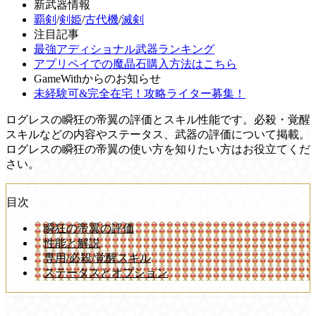
新武器情報
覇剣
/
剣姫
/
古代機
/
滅剣
注目記事
最強アディショナル武器ランキング
アプリペイでの魔晶石購入方法はこちら
GameWithからのお知らせ
未経験可&完全在宅！攻略ライター募集！
ログレスの瞬狂の帝翼の評価とスキル性能です。必殺・覚醒
スキルなどの内容やステータス、武器の評価について掲載。
ログレスの瞬狂の帝翼の使い方を知りたい方はお役立てくだ
さい。
目次
瞬狂の帝翼の評価
性能と解説
専用/必殺/覚醒スキル
ステータスとオプション