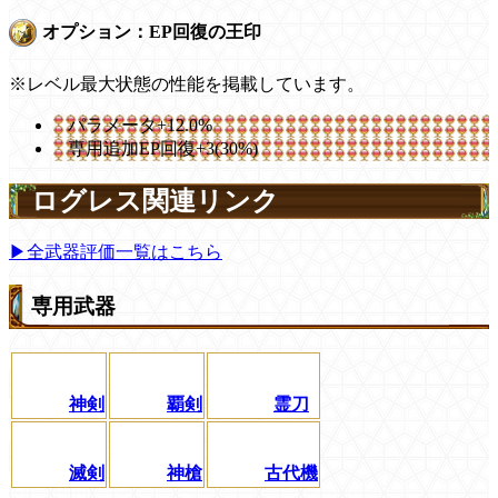
オプション：EP回復の王印
※レベル最大状態の性能を掲載しています。
パラメータ+12.0%
専用追加EP回復+3(30%)
ログレス関連リンク
▶全武器評価一覧はこちら
専用武器
神剣
覇剣
霊刀
滅剣
神槍
古代機