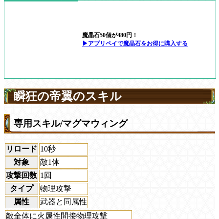
魔晶石50個が480円！
▶アプリペイで魔晶石をお得に購入する
瞬狂の帝翼のスキル
専用スキル/マグマウィング
リロード
10秒
対象
敵1体
攻撃回数
1回
タイプ
物理攻撃
属性
武器と同属性
敵全体に火属性間接物理攻撃