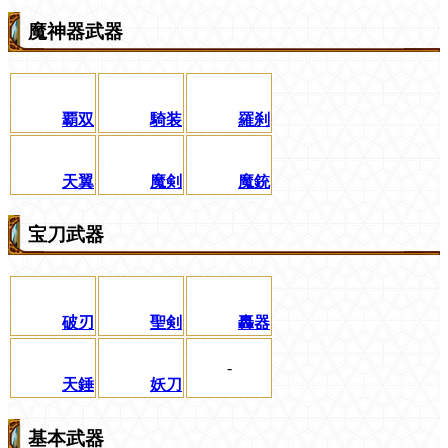
魔神器武器
覇双
騎装
羅刹
天翼
魔剣
魔銃
宝刀武器
破刃
聖剣
轟器
-
天錘
妖刀
基本武器