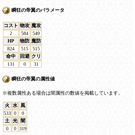
瞬狂の帝翼のパラメータ
コスト
物攻
魔攻
2
584
549
HP
物防
魔防
824
515
515
命中
回避
クリ
131
0
31
瞬狂の帝翼の属性値
※複数属性ある場合は闇属性の数値を掲載しています。
火
水
風
533
0
0
土
光
闇
0
0
319