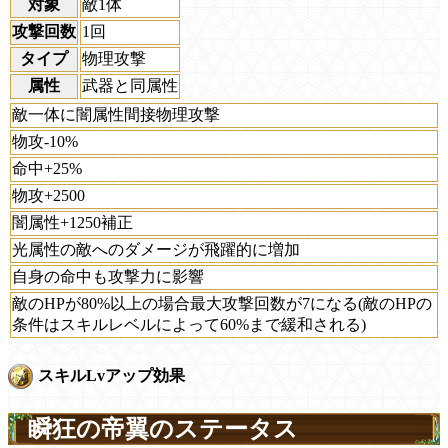
対象
敵1体
攻撃回数
1回
タイプ
物理攻撃
属性
武器と同属性
敵一体に闇属性間接物理攻撃
物攻-10%
命中+25%
物攻+2500
闇属性+1250補正
光属性の敵へのダメージが飛躍的に増加
自身の命中も攻撃力に影響
敵のHPが80%以上の場合最大攻撃回数が7になる(敵のHPの
条件はスキルレベルによって60%まで緩和される)
スキルLvアップ効果
瞬狂の帝翼のステータス