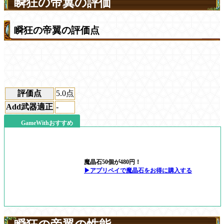
瞬狂の帝翼の評価
瞬狂の帝翼の評価点
評価点
5.0
点
Add武器適正
-
GameWithおすすめ
魔晶石50個が480円！
▶アプリペイで魔晶石をお得に購入する