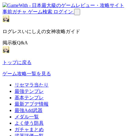
事前ガチャ
ゲーム検索
ログイン
ログレスいにしえの女神攻略ガイド
掲示板Q&A
トップに戻る
ゲーム攻略一覧を見る
リセマラ当たり
最強テンプレ
基本テンプレ
最新アプデ情報
最強Add武器
メダル一覧
よく使う防具
ガチャまとめ
武器評価一覧