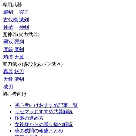
専用武器
覇剣
霊刀
古代機
滅剣
神槍
神剣
魔神器(火力武器)
覇双
羅刹
魔銃
魔剣
騎装
天翼
宝刀武器(多段化&バフ武器)
轟器
妖刀
天錘
聖剣
破刃
初心者向け
初心者向けおすすめ記事一覧
リセマラおすすめ武器解説
序盤の進め方
女神様からの贈り物の解説
暁の狭間の報酬まとめ