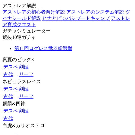
アストレア解説
アストレアの初心者向け解説
アストレアのシステム解説
ダ
イナシールド解説
ヒナとビシバシブートキャンプ
アストレ
ア育成クエスト
ガチャシミュレーター
選抜10連ガチャ
第11回ログレス武器総選挙
真夏のビッグ3
デスペ
剣姫
古代
リーフ
ネビュラスレイス
デスペ
剣姫
古代
リーフ
麒麟&四神
デスペ
剣姫
古代
白虎&カリオストロ