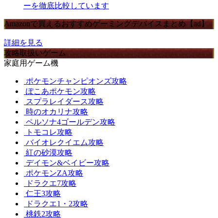
ーを徹底比較しています
Amazonで買えるおすすめゲーミングデバイスまとめ【ad】
詳細を見る
攻略取扱いゲーム
家庭用ゲーム機
ポケモンチャンピオンズ攻略
ぽこあポケモン攻略
スプラレイダース攻略
時のオカリナ攻略
ペルソナ4ゴールデン攻略
トモコレ攻略
バイオレクイエム攻略
紅の砂漠攻略
デイモン&ベイビー攻略
ポケモンZA攻略
ドラクエ7攻略
仁王3攻略
ドラクエ1・2攻略
桃鉄2攻略