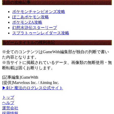
注目の攻略記事
ポケモンチャンピオンズ攻略
ぽこあポケモン攻略
ポケモンZA攻略
幻想水滸伝スターリープ
スプラトゥーンレイダース攻略
当ゲームタイトルの権利表記
※全てのコンテンツはGameWith編集部が独自の判断で書い
た内容となります。
※当サイトに掲載されているデータ、画像類の無断使用・無
断転載は固くお断りします。
[記事編集]GameWith
[提供]Marvelous Inc. / Aiming Inc.
▶剣と魔法のログレス公式サイト
トップ
ヘルプ
運営会社
採用情報