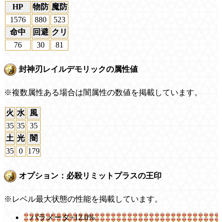
HP
物防
魔防
1576
880
523
命中
回避
クリ
76
30
81
封神刃レイルデモリックの属性値
※複数属性ある場合は闇属性の数値を掲載しています。
火
水
風
35
35
35
土
光
闇
35
0
179
オプション：必殺リミットプラスの王印
※レベル最大状態の性能を掲載しています。
パラメータ+12.0%