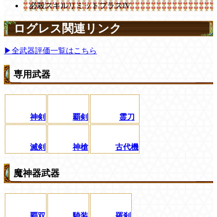
必殺スキルリミットプラスIV
ログレス関連リンク
▶全武器評価一覧はこちら
専用武器
神剣
覇剣
霊刀
滅剣
神槍
古代機
魔神器武器
覇双
騎装
羅刹