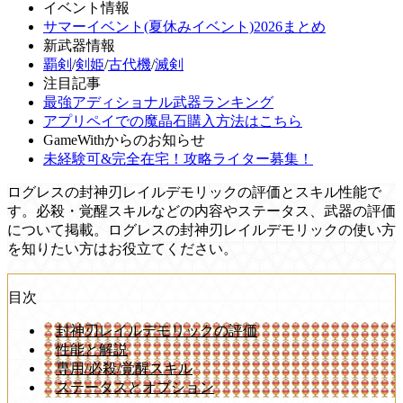
イベント情報
サマーイベント(夏休みイベント)2026まとめ
新武器情報
覇剣
/
剣姫
/
古代機
/
滅剣
注目記事
最強アディショナル武器ランキング
アプリペイでの魔晶石購入方法はこちら
GameWithからのお知らせ
未経験可&完全在宅！攻略ライター募集！
ログレスの封神刃レイルデモリックの評価とスキル性能で
す。必殺・覚醒スキルなどの内容やステータス、武器の評価
について掲載。ログレスの封神刃レイルデモリックの使い方
を知りたい方はお役立てください。
目次
封神刃レイルデモリックの評価
性能と解説
専用/必殺/覚醒スキル
ステータスとオプション