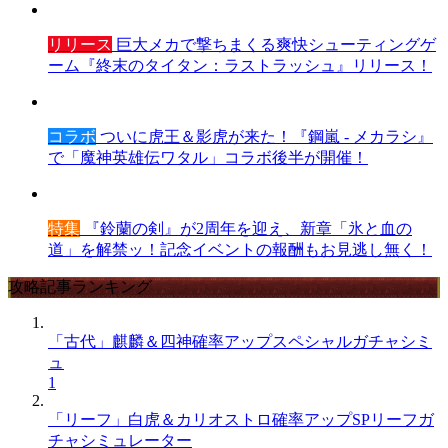
リリース
巨大メカで撃ちまくる爽快シューティングゲ
ーム『終末のタイタン：ラストラッシュ』リリース！
コラボ
ついに虎王＆影虎が来た！『鋼嵐 - メカラシ』
で「魔神英雄伝ワタル」コラボ後半が開催！
特集
『鈴蘭の剣』が2周年を迎え、新章「氷と血の
道」を解禁ッ！記念イベントの報酬もお見逃し無く！
攻略記事ランキング
「古代」麒麟＆四神確率アップスペシャルガチャシミ
ュ
1
「リーフ」白虎＆カリオストロ確率アップSPリーフガ
チャシミュレーター