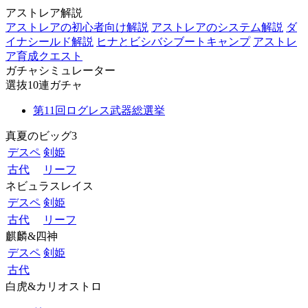
アストレア解説
アストレアの初心者向け解説
アストレアのシステム解説
ダ
イナシールド解説
ヒナとビシバシブートキャンプ
アストレ
ア育成クエスト
ガチャシミュレーター
選抜10連ガチャ
第11回ログレス武器総選挙
真夏のビッグ3
デスペ
剣姫
古代
リーフ
ネビュラスレイス
デスペ
剣姫
古代
リーフ
麒麟&四神
デスペ
剣姫
古代
白虎&カリオストロ