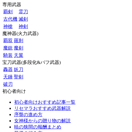
専用武器
覇剣
霊刀
古代機
滅剣
神槍
神剣
魔神器(火力武器)
覇双
羅刹
魔銃
魔剣
騎装
天翼
宝刀武器(多段化&バフ武器)
轟器
妖刀
天錘
聖剣
破刃
初心者向け
初心者向けおすすめ記事一覧
リセマラおすすめ武器解説
序盤の進め方
女神様からの贈り物の解説
暁の狭間の報酬まとめ