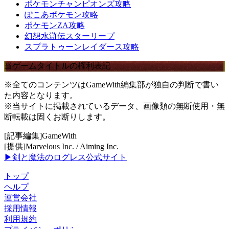
ポケモンチャンピオンズ攻略
ぽこあポケモン攻略
ポケモンZA攻略
幻想水滸伝スターリープ
スプラトゥーンレイダース攻略
当ゲームタイトルの権利表記
※全てのコンテンツはGameWith編集部が独自の判断で書い
た内容となります。
※当サイトに掲載されているデータ、画像類の無断使用・無
断転載は固くお断りします。
[記事編集]GameWith
[提供]Marvelous Inc. / Aiming Inc.
▶剣と魔法のログレス公式サイト
トップ
ヘルプ
運営会社
採用情報
利用規約