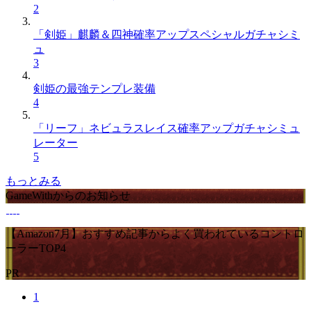
2
「剣姫」麒麟＆四神確率アップスペシャルガチャシミ
ュ
3
剣姫の最強テンプレ装備
4
「リーフ」ネビュラスレイス確率アップガチャシミュ
レーター
5
もっとみる
GameWithからのお知らせ
【Amazon7月】おすすめ記事からよく買われているコントロ
ーラーTOP4
PR
1