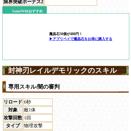
限界突破ボーナス2
GameWithおすすめ
魔晶石50個が480円！
▶アプリペイで魔晶石をお得に購入する
封神刃レイルデモリックのスキル
専用スキル/闇の審判
リロード
6秒
対象
敵1体
攻撃回数
1回
タイプ
物理攻撃