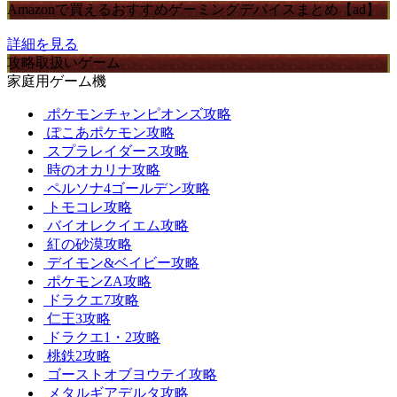
Amazonで買えるおすすめゲーミングデバイスまとめ【ad】
詳細を見る
攻略取扱いゲーム
家庭用ゲーム機
ポケモンチャンピオンズ攻略
ぽこあポケモン攻略
スプラレイダース攻略
時のオカリナ攻略
ペルソナ4ゴールデン攻略
トモコレ攻略
バイオレクイエム攻略
紅の砂漠攻略
デイモン&ベイビー攻略
ポケモンZA攻略
ドラクエ7攻略
仁王3攻略
ドラクエ1・2攻略
桃鉄2攻略
ゴーストオブヨウテイ攻略
メタルギアデルタ攻略