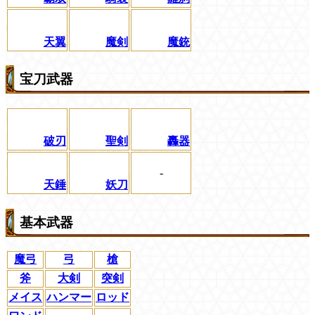
天翼
魔剣
魔銃
宝刀武器
破刃
聖剣
轟器
-
天錘
妖刀
基本武器
魔弓
弓
槍
斧
大剣
突剣
メイス
ハンマー
ロッド