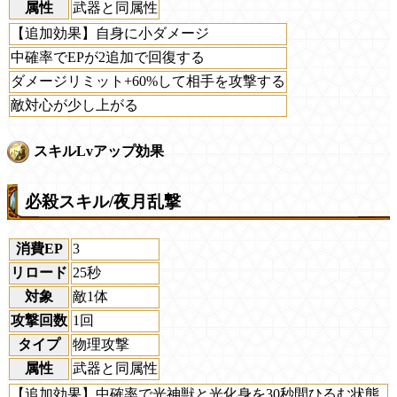
属性
武器と同属性
【追加効果】自身に小ダメージ
中確率でEPが2追加で回復する
ダメージリミット+60%して相手を攻撃する
敵対心が少し上がる
スキルLvアップ効果
必殺スキル/夜月乱撃
消費EP
3
リロード
25秒
対象
敵1体
攻撃回数
1回
タイプ
物理攻撃
属性
武器と同属性
【追加効果】中確率で光神獣と光化身を30秒間ひるむ状態