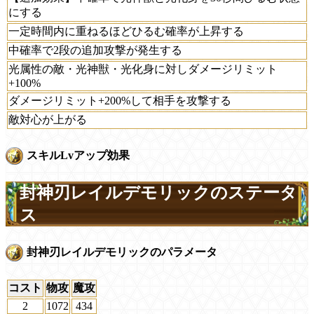
にする
一定時間内に重ねるほどひるむ確率が上昇する
中確率で2段の追加攻撃が発生する
光属性の敵・光神獣・光化身に対しダメージリミット
+100%
ダメージリミット+200%して相手を攻撃する
敵対心が上がる
スキルLvアップ効果
封神刃レイルデモリックのステータ
ス
封神刃レイルデモリックのパラメータ
コスト
物攻
魔攻
2
1072
434