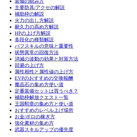
装備の組み方
主要防具/アクセの解説
補助枠の解説
火力の出し方解説
耐久力の高め方解説
HPの上げ方解説
多段化の種類解説
バフスキルの意味と重要性
状態異常の回復方法
消滅の波動の効果と対策方法
回避の上げ方
属性相性と属性値の上げ方
EVPのおすすめの交換報酬
魔晶石の集め方使い道
定番装備セットは買うべき？
補助枠解放クエスト一覧
王国勲章の集め方と使い道
おすすめのレベル上げ場所
お金/ポロの稼ぎ方
強化素材の集め方
武器スキルアップの優先度