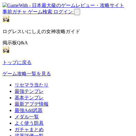
事前ガチャ
ゲーム検索
ログイン
ログレスいにしえの女神攻略ガイド
掲示板Q&A
トップに戻る
ゲーム攻略一覧を見る
リセマラ当たり
最強テンプレ
基本テンプレ
最新アプデ情報
最強Add武器
メダル一覧
よく使う防具
ガチャまとめ
武器評価一覧