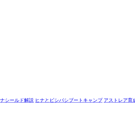
ナシールド解説
ヒナとビシバシブートキャンプ
アストレア育