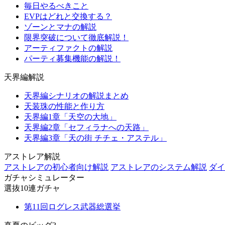
毎日やるべきこと
EVPはどれと交換する？
ゾーンとマナの解説
限界突破について徹底解説！
アーティファクトの解説
パーティ募集機能の解説！
天界編解説
天界編シナリオの解説まとめ
天装珠の性能と作り方
天界編1章「天空の大地」
天界編2章「セフィラナへの天路」
天界編3章「天の街 チチェ・アステル」
アストレア解説
アストレアの初心者向け解説
アストレアのシステム解説
ダイ
ガチャシミュレーター
選抜10連ガチャ
第11回ログレス武器総選挙