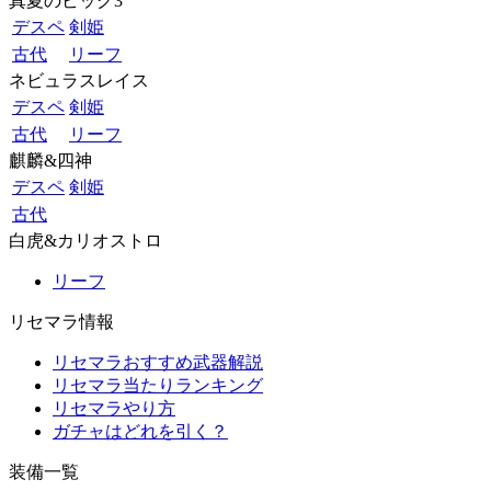
真夏のビッグ3
デスペ
剣姫
古代
リーフ
ネビュラスレイス
デスペ
剣姫
古代
リーフ
麒麟&四神
デスペ
剣姫
古代
白虎&カリオストロ
リーフ
リセマラ情報
リセマラおすすめ武器解説
リセマラ当たりランキング
リセマラやり方
ガチャはどれを引く？
装備一覧