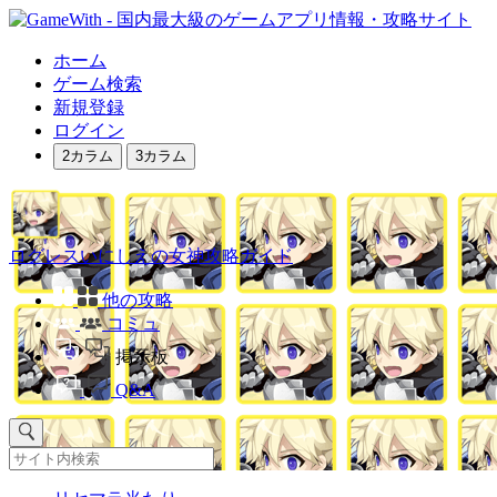
ホーム
ゲーム検索
新規登録
ログイン
2カラム
3カラム
ログレスいにしえの女神攻略ガイド
他の攻略
コミュ
掲示板
Q&A