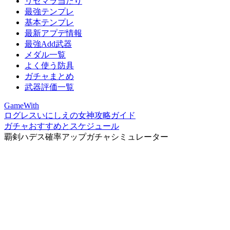
リセマラ当たり
最強テンプレ
基本テンプレ
最新アプデ情報
最強Add武器
メダル一覧
よく使う防具
ガチャまとめ
武器評価一覧
GameWith
ログレスいにしえの女神攻略ガイド
ガチャおすすめとスケジュール
覇剣ハデス確率アップガチャシミュレーター