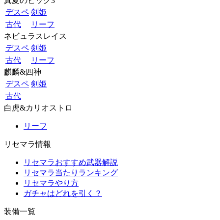
真夏のビッグ3
デスペ
剣姫
古代
リーフ
ネビュラスレイス
デスペ
剣姫
古代
リーフ
麒麟&四神
デスペ
剣姫
古代
白虎&カリオストロ
リーフ
リセマラ情報
リセマラおすすめ武器解説
リセマラ当たりランキング
リセマラやり方
ガチャはどれを引く？
装備一覧