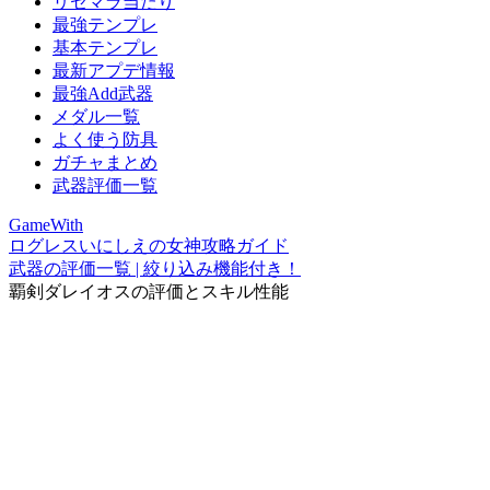
リセマラ当たり
最強テンプレ
基本テンプレ
最新アプデ情報
最強Add武器
メダル一覧
よく使う防具
ガチャまとめ
武器評価一覧
GameWith
ログレスいにしえの女神攻略ガイド
武器の評価一覧 | 絞り込み機能付き！
覇剣ダレイオスの評価とスキル性能