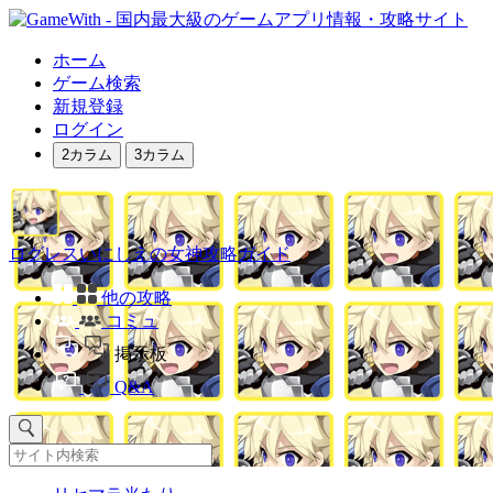
ホーム
ゲーム検索
新規登録
ログイン
2カラム
3カラム
ログレスいにしえの女神攻略ガイド
他の攻略
コミュ
掲示板
Q&A