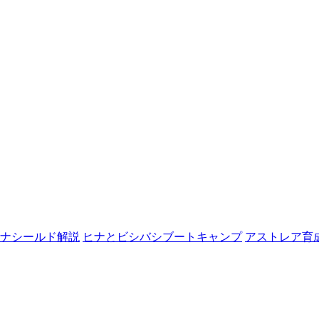
ナシールド解説
ヒナとビシバシブートキャンプ
アストレア育