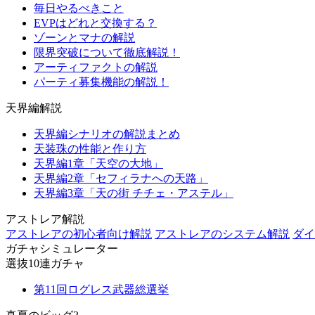
毎日やるべきこと
EVPはどれと交換する？
ゾーンとマナの解説
限界突破について徹底解説！
アーティファクトの解説
パーティ募集機能の解説！
天界編解説
天界編シナリオの解説まとめ
天装珠の性能と作り方
天界編1章「天空の大地」
天界編2章「セフィラナへの天路」
天界編3章「天の街 チチェ・アステル」
アストレア解説
アストレアの初心者向け解説
アストレアのシステム解説
ダイ
ガチャシミュレーター
選抜10連ガチャ
第11回ログレス武器総選挙