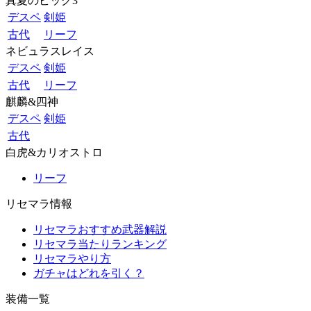
真夏のビッグ3
デスペ
剣姫
古代
リーフ
ネビュラスレイス
デスペ
剣姫
古代
リーフ
麒麟&四神
デスペ
剣姫
古代
白虎&カリオストロ
リーフ
リセマラ情報
リセマラおすすめ武器解説
リセマラ当たりランキング
リセマラやり方
ガチャはどれを引く？
装備一覧