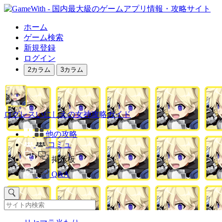
ホーム
ゲーム検索
新規登録
ログイン
2カラム
3カラム
ログレスいにしえの女神攻略ガイド
他の攻略
コミュ
掲示板
Q&A