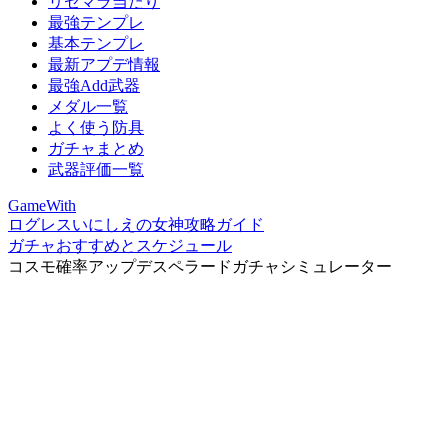
リセマラ当たり
最強テンプレ
基本テンプレ
最新アプデ情報
最強Add武器
メダル一覧
よく使う防具
ガチャまとめ
武器評価一覧
GameWith
ログレスいにしえの女神攻略ガイド
ガチャおすすめとスケジュール
コスモ確率アップデスペラードガチャシミュレーター