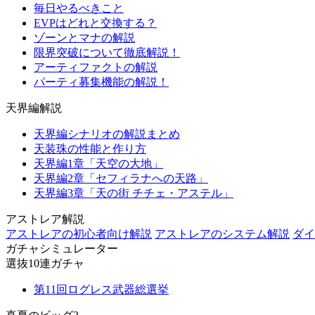
毎日やるべきこと
EVPはどれと交換する？
ゾーンとマナの解説
限界突破について徹底解説！
アーティファクトの解説
パーティ募集機能の解説！
天界編解説
天界編シナリオの解説まとめ
天装珠の性能と作り方
天界編1章「天空の大地」
天界編2章「セフィラナへの天路」
天界編3章「天の街 チチェ・アステル」
アストレア解説
アストレアの初心者向け解説
アストレアのシステム解説
ダイ
ガチャシミュレーター
選抜10連ガチャ
第11回ログレス武器総選挙