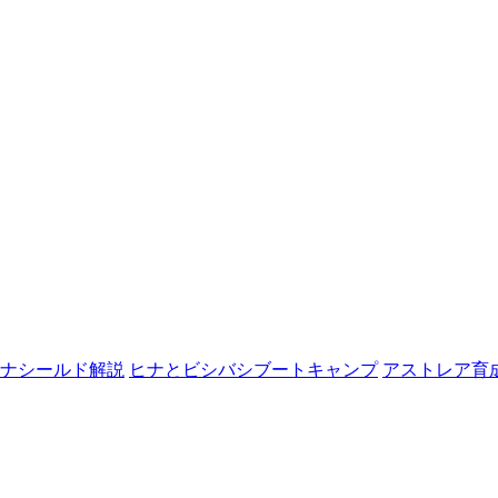
ナシールド解説
ヒナとビシバシブートキャンプ
アストレア育