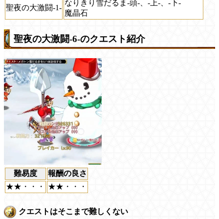
なりきり雪だるま-頭-、-上-、-下-
聖夜の大激闘-1-
魔晶石
聖夜の大激闘-6-のクエスト紹介
難易度
報酬の良さ
★★・・・
★★・・・
クエストはそこまで難しくない