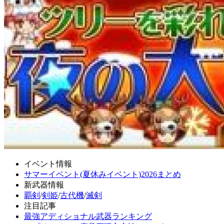
イベント情報
サマーイベント(夏休みイベント)2026まとめ
新武器情報
覇剣
/
剣姫
/
古代機
/
滅剣
注目記事
最強アディショナル武器ランキング