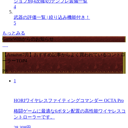
ジョブ別(4次職)のテンプレ装備一覧
4
武器の評価一覧 | 絞り込み機能付き！
5
もっとみる
GameWithからのお知らせ
【Amazon7月】おすすめ記事からよく買われているコントロ
ーラーTOP4
PR
1
HORIワイヤレスファイティングコマンダー OCTA Pro
格闘ゲームに最適な6ボタン配置の高性能ワイヤレスコ
ントローラーです。
28,308円