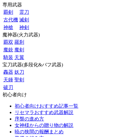
専用武器
覇剣
霊刀
古代機
滅剣
神槍
神剣
魔神器(火力武器)
覇双
羅刹
魔銃
魔剣
騎装
天翼
宝刀武器(多段化&バフ武器)
轟器
妖刀
天錘
聖剣
破刃
初心者向け
初心者向けおすすめ記事一覧
リセマラおすすめ武器解説
序盤の進め方
女神様からの贈り物の解説
暁の狭間の報酬まとめ