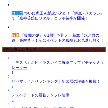
コラボ
ついに虎王＆影虎が来た！『鋼嵐 - メカラシ』
で「魔神英雄伝ワタル」コラボ後半が開催！
特集
『鈴蘭の剣』が2周年を迎え、新章「氷と血の
道」を解禁ッ！記念イベントの報酬もお見逃し無く！
攻略記事ランキング
「デスペ」ネビュラスレイス確率アップガチャシミュ
レーター
1
リセマラ当たりランキング｜新武器の評価も掲載！
2
デスペラードの最強テンプレ装備
3