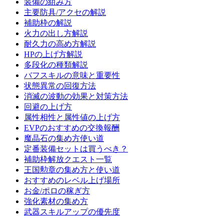
装備の組み方
主要防具/アクセの解説
補助枠の解説
火力の出し方解説
耐久力の高め方解説
HPの上げ方解説
多段化の種類解説
バフスキルの意味と重要性
状態異常の回復方法
消滅の波動の効果と対策方法
回避の上げ方
属性相性と属性値の上げ方
EVPのおすすめの交換報酬
魔晶石の集め方使い道
定番装備セットは買うべき？
補助枠解放クエスト一覧
王国勲章の集め方と使い道
おすすめのレベル上げ場所
お金/ポロの稼ぎ方
強化素材の集め方
武器スキルアップの優先度