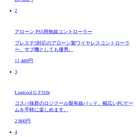
2
アローン PS5用無線コントローラー
プレステ5対応のアローン製ワイヤレスコントローラ
ー。サブ機としても優秀。
11,480円
3
Logicool G F310r
コスパ抜群のロジクール製有線パッド。幅広いPCゲー
ムを手軽に楽しめます。
2,860円
4