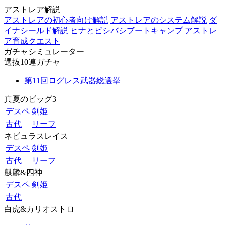
アストレア解説
アストレアの初心者向け解説
アストレアのシステム解説
ダ
イナシールド解説
ヒナとビシバシブートキャンプ
アストレ
ア育成クエスト
ガチャシミュレーター
選抜10連ガチャ
第11回ログレス武器総選挙
真夏のビッグ3
デスペ
剣姫
古代
リーフ
ネビュラスレイス
デスペ
剣姫
古代
リーフ
麒麟&四神
デスペ
剣姫
古代
白虎&カリオストロ