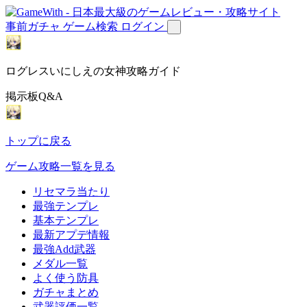
事前ガチャ
ゲーム検索
ログイン
ログレスいにしえの女神攻略ガイド
掲示板Q&A
トップに戻る
ゲーム攻略一覧を見る
リセマラ当たり
最強テンプレ
基本テンプレ
最新アプデ情報
最強Add武器
メダル一覧
よく使う防具
ガチャまとめ
武器評価一覧