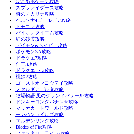
ぽこあポケモン攻略
スプラレイダース攻略
時のオカリナ攻略
ペルソナ4ゴールデン攻略
トモコレ攻略
バイオレクイエム攻略
紅の砂漠攻略
デイモン&ベイビー攻略
ポケモンZA攻略
ドラクエ7攻略
仁王3攻略
ドラクエ1・2攻略
桃鉄2攻略
ゴーストオブヨウテイ攻略
メタルギアデルタ攻略
牧場物語 風のグランドバザール攻略
ドンキーコングバナンザ攻略
マリオカートワールド攻略
モンハンワイルズ攻略
エルデンリング攻略
Blades of Fire攻略
ファンタジーライフi攻略