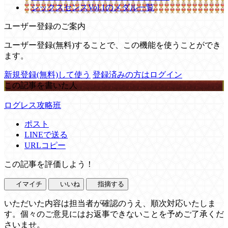
シックスセンスVol.1のメダル一覧
ユーザー登録のご案内
ユーザー登録(無料)することで、この機能を使うことができ
ます。
新規登録(無料)して使う
登録済みの方はログイン
この記事を書いた人
ログレス攻略班
ポスト
LINEで送る
URLコピー
この記事を評価しよう！
イマイチ
いいね
指摘する
いただいた内容は担当者が確認のうえ、順次対応いたしま
す。個々のご意見にはお返事できないことを予めご了承くだ
さいませ。