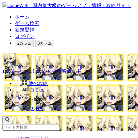
ホーム
ゲーム検索
新規登録
ログイン
2カラム
3カラム
ログレスいにしえの女神攻略ガイド
他の攻略
コミュ
掲示板
Q&A