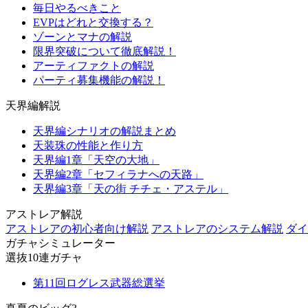
毎日やるべきこと
EVPはどれと交換する？
ゾーンとマナの解説
限界突破について徹底解説！
アーティファクトの解説
パーティ募集機能の解説！
天界編解説
天界編シナリオの解説まとめ
天装珠の性能と作り方
天界編1章「天空の大地」
天界編2章「セフィラナへの天路」
天界編3章「天の街 チチェ・アステル」
アストレア解説
アストレアの初心者向け解説
アストレアのシステム解説
ダイ
ガチャシミュレーター
選抜10連ガチャ
第11回ログレス武器総選挙