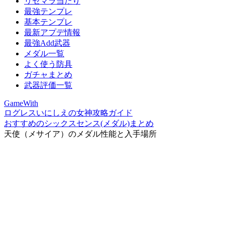
リセマラ当たり
最強テンプレ
基本テンプレ
最新アプデ情報
最強Add武器
メダル一覧
よく使う防具
ガチャまとめ
武器評価一覧
GameWith
ログレスいにしえの女神攻略ガイド
おすすめのシックスセンス(メダル)まとめ
天使（メサイア）のメダル性能と入手場所