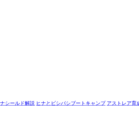
ナシールド解説
ヒナとビシバシブートキャンプ
アストレア育