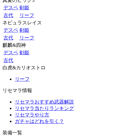
真夏のビッグ3
デスペ
剣姫
古代
リーフ
ネビュラスレイス
デスペ
剣姫
古代
リーフ
麒麟&四神
デスペ
剣姫
古代
白虎&カリオストロ
リーフ
リセマラ情報
リセマラおすすめ武器解説
リセマラ当たりランキング
リセマラやり方
ガチャはどれを引く？
装備一覧