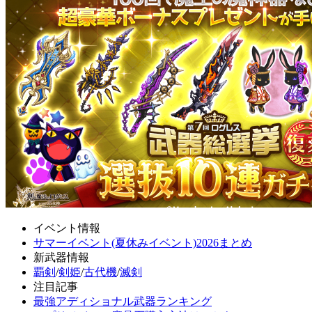
イベント情報
サマーイベント(夏休みイベント)2026まとめ
新武器情報
覇剣
/
剣姫
/
古代機
/
滅剣
注目記事
最強アディショナル武器ランキング