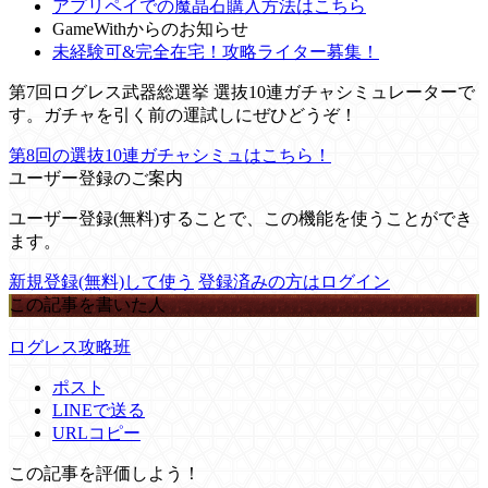
アプリペイでの魔晶石購入方法はこちら
GameWithからのお知らせ
未経験可&完全在宅！攻略ライター募集！
第7回ログレス武器総選挙 選抜10連ガチャシミュレーターで
す。ガチャを引く前の運試しにぜひどうぞ！
第8回の選抜10連ガチャシミュはこちら！
ユーザー登録のご案内
ユーザー登録(無料)することで、この機能を使うことができ
ます。
新規登録(無料)して使う
登録済みの方はログイン
この記事を書いた人
ログレス攻略班
ポスト
LINEで送る
URLコピー
この記事を評価しよう！