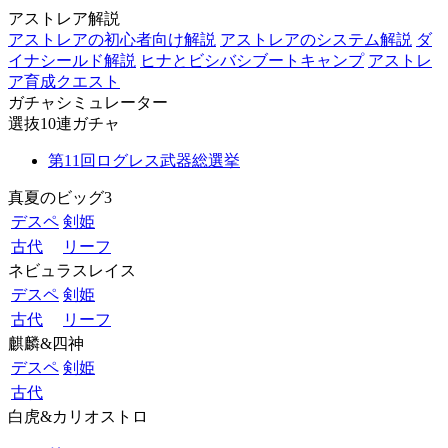
アストレア解説
アストレアの初心者向け解説
アストレアのシステム解説
ダ
イナシールド解説
ヒナとビシバシブートキャンプ
アストレ
ア育成クエスト
ガチャシミュレーター
選抜10連ガチャ
第11回ログレス武器総選挙
真夏のビッグ3
デスペ
剣姫
古代
リーフ
ネビュラスレイス
デスペ
剣姫
古代
リーフ
麒麟&四神
デスペ
剣姫
古代
白虎&カリオストロ