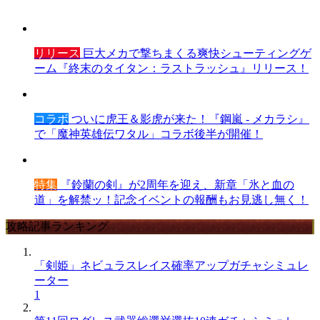
リリース
巨大メカで撃ちまくる爽快シューティングゲ
ーム『終末のタイタン：ラストラッシュ』リリース！
コラボ
ついに虎王＆影虎が来た！『鋼嵐 - メカラシ』
で「魔神英雄伝ワタル」コラボ後半が開催！
特集
『鈴蘭の剣』が2周年を迎え、新章「氷と血の
道」を解禁ッ！記念イベントの報酬もお見逃し無く！
攻略記事ランキング
「剣姫」ネビュラスレイス確率アップガチャシミュレ
ーター
1