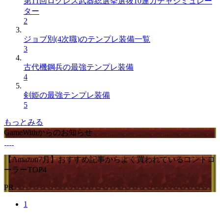
第11回ログレス武器総選挙選抜10連ガチャシミュレー
ター
2
ジョブ別(4次職)のテンプレ装備一覧
3
古代機鋼兵の最強テンプレ装備
4
剣姫の最強テンプレ装備
5
もっとみる
GameWithからのお知らせ
【Amazon7月】おすすめ記事からよく買われているコントロ
ーラーTOP4
PR
1