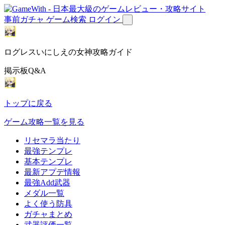
事前ガチャ
ゲーム検索
ログイン
ログレスいにしえの女神攻略ガイド
掲示板Q&A
トップに戻る
ゲーム攻略一覧を見る
リセマラ当たり
最強テンプレ
基本テンプレ
最新アプデ情報
最強Add武器
メダル一覧
よく使う防具
ガチャまとめ
武器評価一覧