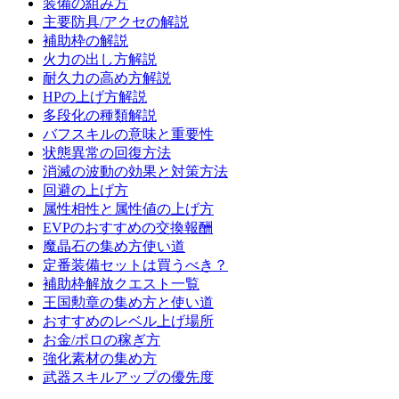
装備の組み方
主要防具/アクセの解説
補助枠の解説
火力の出し方解説
耐久力の高め方解説
HPの上げ方解説
多段化の種類解説
バフスキルの意味と重要性
状態異常の回復方法
消滅の波動の効果と対策方法
回避の上げ方
属性相性と属性値の上げ方
EVPのおすすめの交換報酬
魔晶石の集め方使い道
定番装備セットは買うべき？
補助枠解放クエスト一覧
王国勲章の集め方と使い道
おすすめのレベル上げ場所
お金/ポロの稼ぎ方
強化素材の集め方
武器スキルアップの優先度