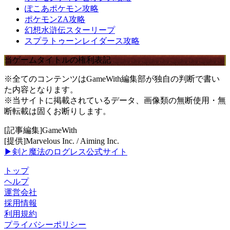
ぽこあポケモン攻略
ポケモンZA攻略
幻想水滸伝スターリープ
スプラトゥーンレイダース攻略
当ゲームタイトルの権利表記
※全てのコンテンツはGameWith編集部が独自の判断で書い
た内容となります。
※当サイトに掲載されているデータ、画像類の無断使用・無
断転載は固くお断りします。
[記事編集]GameWith
[提供]Marvelous Inc. / Aiming Inc.
▶剣と魔法のログレス公式サイト
トップ
ヘルプ
運営会社
採用情報
利用規約
プライバシーポリシー