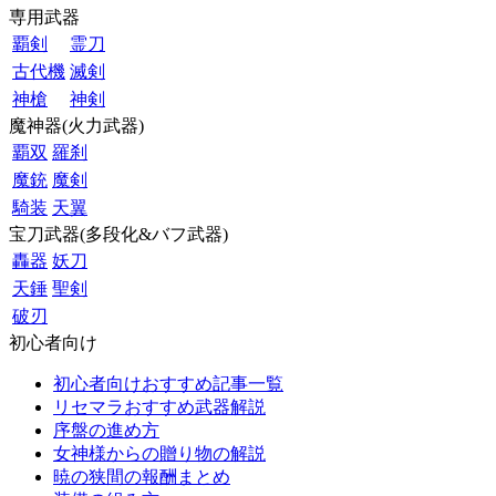
専用武器
覇剣
霊刀
古代機
滅剣
神槍
神剣
魔神器(火力武器)
覇双
羅刹
魔銃
魔剣
騎装
天翼
宝刀武器(多段化&バフ武器)
轟器
妖刀
天錘
聖剣
破刃
初心者向け
初心者向けおすすめ記事一覧
リセマラおすすめ武器解説
序盤の進め方
女神様からの贈り物の解説
暁の狭間の報酬まとめ