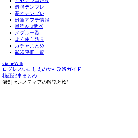
リセマラ当たり
最強テンプレ
基本テンプレ
最新アプデ情報
最強Add武器
メダル一覧
よく使う防具
ガチャまとめ
武器評価一覧
GameWith
ログレスいにしえの女神攻略ガイド
検証記事まとめ
滅剣セレスティアの解説と検証