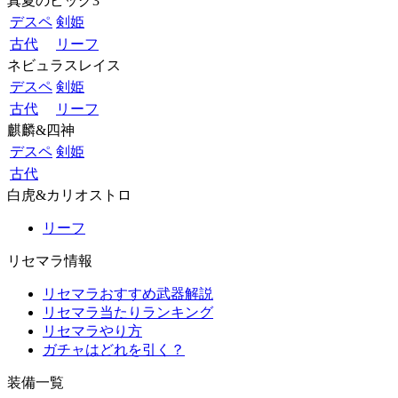
真夏のビッグ3
デスペ
剣姫
古代
リーフ
ネビュラスレイス
デスペ
剣姫
古代
リーフ
麒麟&四神
デスペ
剣姫
古代
白虎&カリオストロ
リーフ
リセマラ情報
リセマラおすすめ武器解説
リセマラ当たりランキング
リセマラやり方
ガチャはどれを引く？
装備一覧