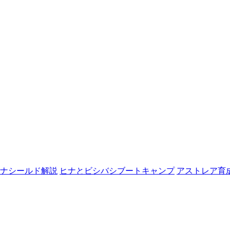
ナシールド解説
ヒナとビシバシブートキャンプ
アストレア育