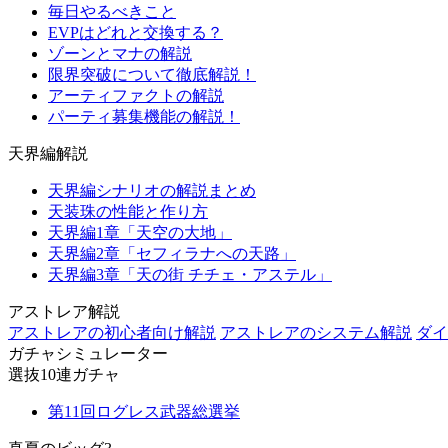
毎日やるべきこと
EVPはどれと交換する？
ゾーンとマナの解説
限界突破について徹底解説！
アーティファクトの解説
パーティ募集機能の解説！
天界編解説
天界編シナリオの解説まとめ
天装珠の性能と作り方
天界編1章「天空の大地」
天界編2章「セフィラナへの天路」
天界編3章「天の街 チチェ・アステル」
アストレア解説
アストレアの初心者向け解説
アストレアのシステム解説
ダイ
ガチャシミュレーター
選抜10連ガチャ
第11回ログレス武器総選挙