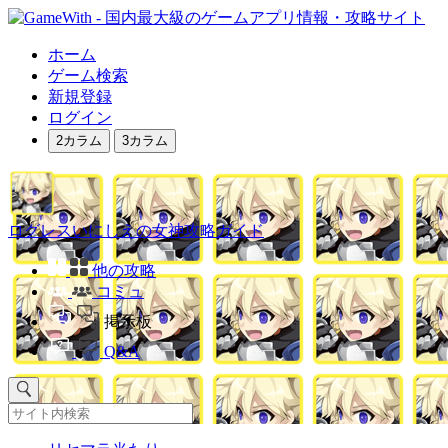
ホーム
ゲーム検索
新規登録
ログイン
2カラム
3カラム
ログレスいにしえの女神攻略ガイド
他の攻略
コミュ
掲示板
Q&A