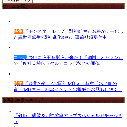
ゲームを探す
特集
『モンスターループ：獣神転生』名将がケモ化し
た異世界転生×獣神進化RPG。事前登録受付中！
コラボ
ついに虎王＆影虎が来た！『鋼嵐 - メカラシ』
で「魔神英雄伝ワタル」コラボ後半が開催！
特集
『鈴蘭の剣』が2周年を迎え、新章「氷と血の
道」を解禁ッ！記念イベントの報酬もお見逃し無く！
攻略記事ランキング
「剣姫」麒麟＆四神確率アップスペシャルガチャシミ
ュ