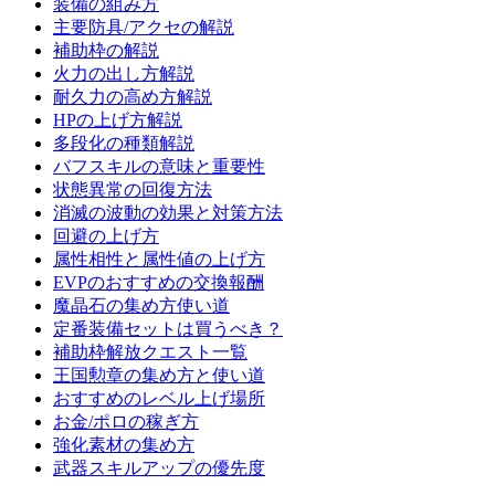
装備の組み方
主要防具/アクセの解説
補助枠の解説
火力の出し方解説
耐久力の高め方解説
HPの上げ方解説
多段化の種類解説
バフスキルの意味と重要性
状態異常の回復方法
消滅の波動の効果と対策方法
回避の上げ方
属性相性と属性値の上げ方
EVPのおすすめの交換報酬
魔晶石の集め方使い道
定番装備セットは買うべき？
補助枠解放クエスト一覧
王国勲章の集め方と使い道
おすすめのレベル上げ場所
お金/ポロの稼ぎ方
強化素材の集め方
武器スキルアップの優先度