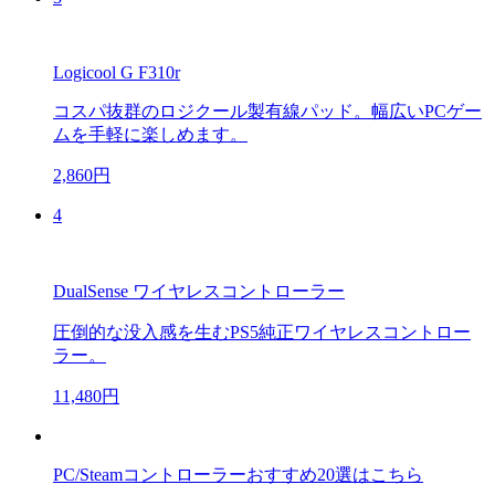
Logicool G F310r
コスパ抜群のロジクール製有線パッド。幅広いPCゲー
ムを手軽に楽しめます。
2,860円
4
DualSense ワイヤレスコントローラー
圧倒的な没入感を生むPS5純正ワイヤレスコントロー
ラー。
11,480円
PC/Steamコントローラーおすすめ20選はこちら