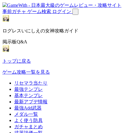
事前ガチャ
ゲーム検索
ログイン
ログレスいにしえの女神攻略ガイド
掲示板Q&A
トップに戻る
ゲーム攻略一覧を見る
リセマラ当たり
最強テンプレ
基本テンプレ
最新アプデ情報
最強Add武器
メダル一覧
よく使う防具
ガチャまとめ
武器評価一覧