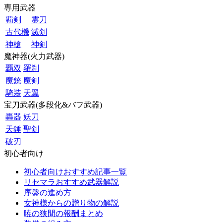
専用武器
覇剣
霊刀
古代機
滅剣
神槍
神剣
魔神器(火力武器)
覇双
羅刹
魔銃
魔剣
騎装
天翼
宝刀武器(多段化&バフ武器)
轟器
妖刀
天錘
聖剣
破刃
初心者向け
初心者向けおすすめ記事一覧
リセマラおすすめ武器解説
序盤の進め方
女神様からの贈り物の解説
暁の狭間の報酬まとめ