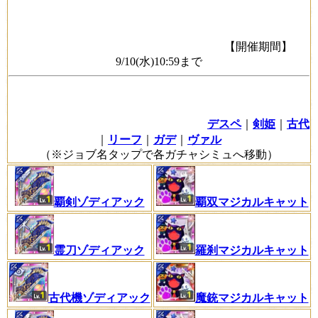
【開催期間】
9/10(水)10:59まで
デスペ
｜
剣姫
｜
古代
｜
リーフ
｜
ガデ
｜
ヴァル
（※ジョブ名タップで各ガチャシミュへ移動）
覇剣ゾディアック
覇双マジカルキャット
羅刹マジカルキャット
霊刀ゾディアック
古代機ゾディアック
魔銃マジカルキャット