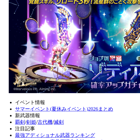
イベント情報
サマーイベント(夏休みイベント)2026まとめ
新武器情報
覇剣
/
剣姫
/
古代機
/
滅剣
注目記事
最強アディショナル武器ランキング