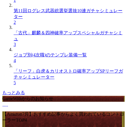
1
第11回ログレス武器総選挙選抜10連ガチャシミュレー
ター
2
「古代」麒麟＆四神確率アップスペシャルガチャシミ
ュ
3
ジョブ別(4次職)のテンプレ装備一覧
4
「リーフ」白虎＆カリオストロ確率アップSPリーフガ
チャシミュレーター
5
もっとみる
GameWithからのお知らせ
【Amazon7月】おすすめ記事からよく買われているコントロ
ーラーTOP4