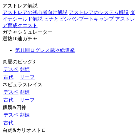
アストレア解説
アストレアの初心者向け解説
アストレアのシステム解説
ダ
イナシールド解説
ヒナとビシバシブートキャンプ
アストレ
ア育成クエスト
ガチャシミュレーター
選抜10連ガチャ
第11回ログレス武器総選挙
真夏のビッグ3
デスペ
剣姫
古代
リーフ
ネビュラスレイス
デスペ
剣姫
古代
リーフ
麒麟&四神
デスペ
剣姫
古代
白虎&カリオストロ