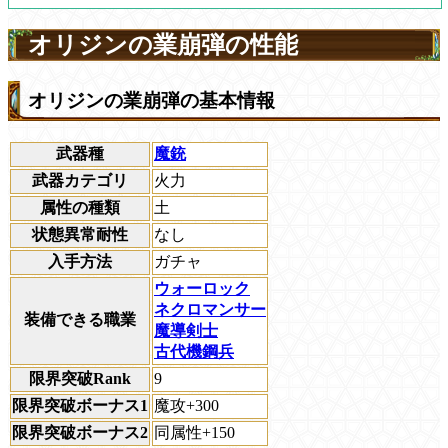
オリジンの業崩弾の性能
オリジンの業崩弾の基本情報
武器種
魔銃
武器カテゴリ
火力
属性の種類
土
状態異常耐性
なし
入手方法
ガチャ
ウォーロック
ネクロマンサー
装備できる職業
魔導剣士
古代機鋼兵
限界突破Rank
9
限界突破ボーナス1
魔攻+300
限界突破ボーナス2
同属性+150