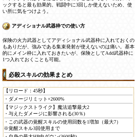
ックすると最も効果的。戦闘中に3回しか使えないため、使
い所に気をつけよう。
アディショナル武器枠での使い方
保険の火力武器としてアディショナル武器枠に入れておくの
もありだが、強みである集束発射が使えないのは痛い。基本
的にメイン枠に入れておきたいが、保険としてAdd武器枠に
1つ入れておくことも可能。
必殺スキルの効果まとめ
【リロード：45秒】
・ダメージリミット+2600%
【マジックストライク】魔法追撃最大2
・与えたダメージに影響される(30％)
・この武器の覚醒スキルの使用回数を1増加（最大7）
※覚醒スキル3回使用まで
・自身の最大HP中ダウン(3600秒)