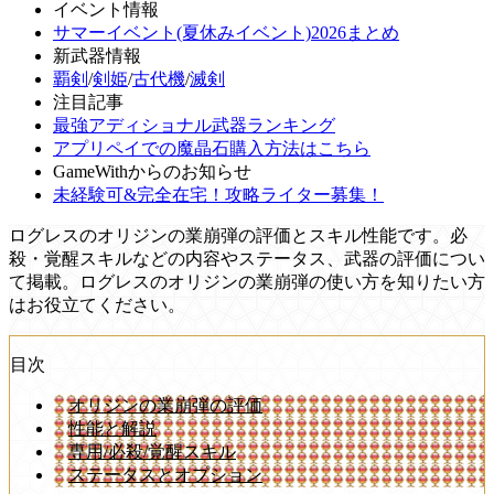
イベント情報
サマーイベント(夏休みイベント)2026まとめ
新武器情報
覇剣
/
剣姫
/
古代機
/
滅剣
注目記事
最強アディショナル武器ランキング
アプリペイでの魔晶石購入方法はこちら
GameWithからのお知らせ
未経験可&完全在宅！攻略ライター募集！
ログレスのオリジンの業崩弾の評価とスキル性能です。必
殺・覚醒スキルなどの内容やステータス、武器の評価につい
て掲載。ログレスのオリジンの業崩弾の使い方を知りたい方
はお役立てください。
目次
オリジンの業崩弾の評価
性能と解説
専用/必殺/覚醒スキル
ステータスとオプション