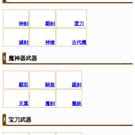
神剣
覇剣
霊刀
滅剣
神槍
古代機
魔神器武器
覇双
騎装
羅刹
天翼
魔剣
魔銃
宝刀武器