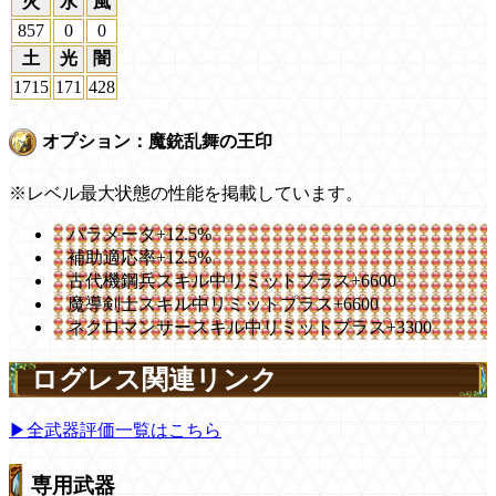
火
水
風
857
0
0
土
光
闇
1715
171
428
オプション：魔銃乱舞の王印
※レベル最大状態の性能を掲載しています。
パラメータ+12.5%
補助適応率+12.5%
古代機鋼兵スキル中リミットプラス+6600
魔導剣士スキル中リミットプラス+6600
ネクロマンサースキル中リミットプラス+3300
ログレス関連リンク
▶全武器評価一覧はこちら
専用武器