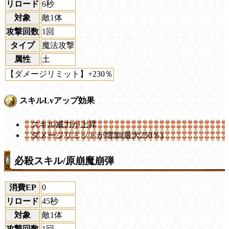
リロード
6秒
対象
敵1体
攻撃回数
1回
タイプ
魔法攻撃
属性
土
【ダメージリミット】+230％
スキルLvアップ効果
スキル威力が上昇
ダメージリミットが増加(最大250％)
必殺スキル/原崩魔崩弾
消費EP
0
リロード
45秒
対象
敵1体
攻撃回数
1回