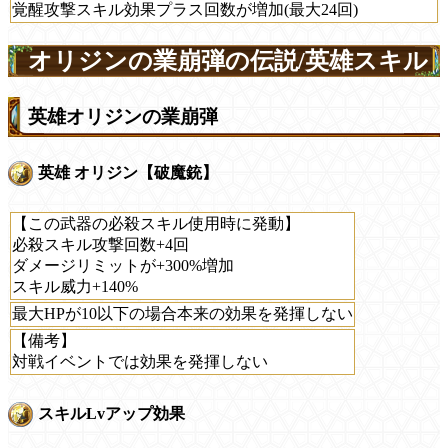
覚醒攻撃スキル効果プラス回数が増加(最大24回)
オリジンの業崩弾の伝説/英雄スキル
英雄オリジンの業崩弾
英雄 オリジン【破魔銃】
【この武器の必殺スキル使用時に発動】
必殺スキル攻撃回数+4回
ダメージリミットが+300%増加
スキル威力+140%
最大HPが10以下の場合本来の効果を発揮しない
【備考】
対戦イベントでは効果を発揮しない
スキルLvアップ効果