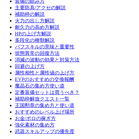
装備の組み方
主要防具/アクセの解説
補助枠の解説
火力の出し方解説
耐久力の高め方解説
HPの上げ方解説
多段化の種類解説
バフスキルの意味と重要性
状態異常の回復方法
消滅の波動の効果と対策方法
回避の上げ方
属性相性と属性値の上げ方
EVPのおすすめの交換報酬
魔晶石の集め方使い道
定番装備セットは買うべき？
補助枠解放クエスト一覧
王国勲章の集め方と使い道
おすすめのレベル上げ場所
お金/ポロの稼ぎ方
強化素材の集め方
武器スキルアップの優先度