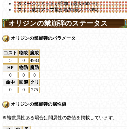
ダメージリミットが増加（最大+600%）
スキル威力アップ量が増加(最大+280%)
オリジンの業崩弾のステータス
オリジンの業崩弾のパラメータ
コスト
物攻
魔攻
5
0
4983
HP
物防
魔防
0
0
0
命中
回避
クリ
0
0
275
オリジンの業崩弾の属性値
※複数属性ある場合は闇属性の数値を掲載しています。