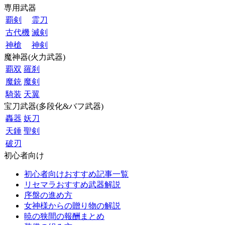
専用武器
覇剣
霊刀
古代機
滅剣
神槍
神剣
魔神器(火力武器)
覇双
羅刹
魔銃
魔剣
騎装
天翼
宝刀武器(多段化&バフ武器)
轟器
妖刀
天錘
聖剣
破刃
初心者向け
初心者向けおすすめ記事一覧
リセマラおすすめ武器解説
序盤の進め方
女神様からの贈り物の解説
暁の狭間の報酬まとめ