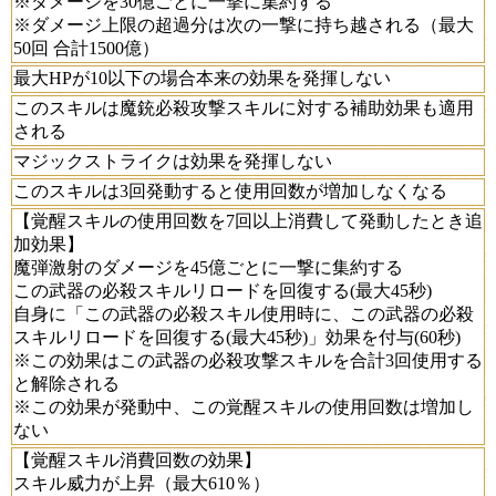
※ダメージを30億ごとに一撃に集約する
※ダメージ上限の超過分は次の一撃に持ち越される（最大
50回 合計1500億）
最大HPが10以下の場合本来の効果を発揮しない
このスキルは魔銃必殺攻撃スキルに対する補助効果も適用
される
マジックストライクは効果を発揮しない
このスキルは3回発動すると使用回数が増加しなくなる
【覚醒スキルの使用回数を7回以上消費して発動したとき追
加効果】
魔弾激射のダメージを45億ごとに一撃に集約する
この武器の必殺スキルリロードを回復する(最大45秒)
自身に「この武器の必殺スキル使用時に、この武器の必殺
スキルリロードを回復する(最大45秒)」効果を付与(60秒)
※この効果はこの武器の必殺攻撃スキルを合計3回使用する
と解除される
※この効果が発動中、この覚醒スキルの使用回数は増加し
ない
【覚醒スキル消費回数の効果】
スキル威力が上昇（最大610％）