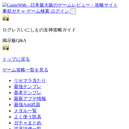
事前ガチャ
ゲーム検索
ログイン
ログレスいにしえの女神攻略ガイド
掲示板Q&A
トップに戻る
ゲーム攻略一覧を見る
リセマラ当たり
最強テンプレ
基本テンプレ
最新アプデ情報
最強Add武器
メダル一覧
よく使う防具
ガチャまとめ
武器評価一覧