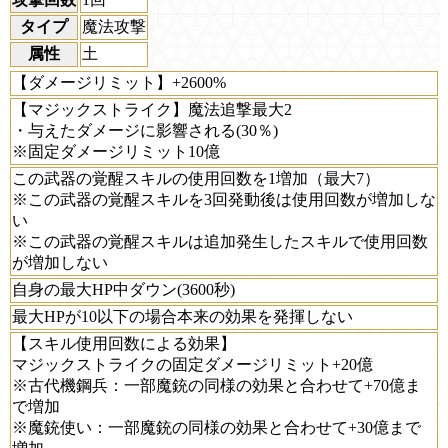
タイプ
魔法攻撃
属性
土
【ダメージリミット】+2600%
【マジックストライク】魔法追撃最大2
・与えたダメージに影響される(30％)
※固定ダメージリミット10億
この武器の覚醒スキルの使用回数を1増加（最大7）
※この武器の覚醒スキルを3回発動後は使用回数が増加しな
い
※この武器の覚醒スキルは追加発生したスキルで使用回数
が増加しない
自身の最大HP中ダウン(3600秒)
最大HPが10以下の場合本来の効果を発揮しない
【スキル使用回数による効果】
マジックストライクの固定ダメージリミット+20億
※古代機鋼兵：一部魔銃の同様の効果と合わせて+70億ま
で増加
※魔銃使い：一部魔銃の同様の効果と合わせて+30億まで