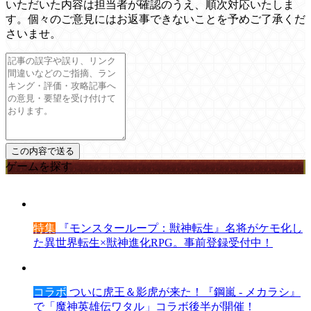
いただいた内容は担当者が確認のうえ、順次対応いたしま
す。個々のご意見にはお返事できないことを予めご了承くだ
さいませ。
ゲームを探す
特集
『モンスターループ：獣神転生』名将がケモ化し
た異世界転生×獣神進化RPG。事前登録受付中！
コラボ
ついに虎王＆影虎が来た！『鋼嵐 - メカラシ』
で「魔神英雄伝ワタル」コラボ後半が開催！