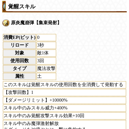
覚醒スキル
原炎魔崩弾【集束発射】
消費EP(ビット)
0
リロード
3秒
対象
敵1体
使用回数
3回
タイプ
魔法攻撃
属性
土
このスキルは覚醒スキルの使用回数を全消費して発動する
【攻撃回数】1
【ダメージリミット】+10000%
スキル中のみスキル威力+400%
スキル中のみ覚醒攻撃スキル効果+10回
スキル中のみ魔弾激射解放