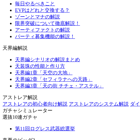
毎日やるべきこと
EVPはどれと交換する？
ゾーンとマナの解説
限界突破について徹底解説！
アーティファクトの解説
パーティ募集機能の解説！
天界編解説
天界編シナリオの解説まとめ
天装珠の性能と作り方
天界編1章「天空の大地」
天界編2章「セフィラナへの天路」
天界編3章「天の街 チチェ・アステル」
アストレア解説
アストレアの初心者向け解説
アストレアのシステム解説
ダイ
ガチャシミュレーター
選抜10連ガチャ
第11回ログレス武器総選挙