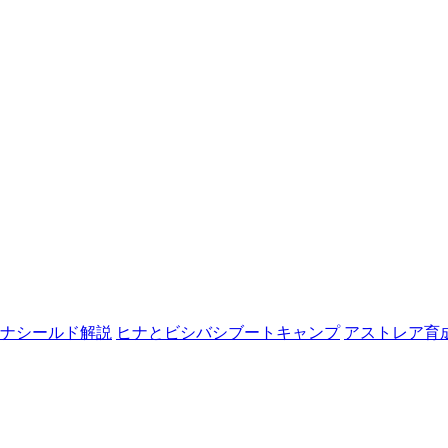
ナシールド解説
ヒナとビシバシブートキャンプ
アストレア育