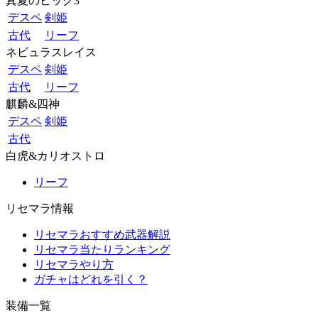
真夏のビッグ3
デスペ
剣姫
古代
リーフ
ネビュラスレイス
デスペ
剣姫
古代
リーフ
麒麟&四神
デスペ
剣姫
古代
白虎&カリオストロ
リーフ
リセマラ情報
リセマラおすすめ武器解説
リセマラ当たりランキング
リセマラやり方
ガチャはどれを引く？
装備一覧