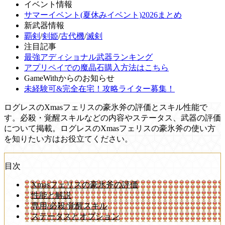
イベント情報
サマーイベント(夏休みイベント)2026まとめ
新武器情報
覇剣
/
剣姫
/
古代機
/
滅剣
注目記事
最強アディショナル武器ランキング
アプリペイでの魔晶石購入方法はこちら
GameWithからのお知らせ
未経験可&完全在宅！攻略ライター募集！
ログレスのXmasフェリスの豪氷斧の評価とスキル性能で
す。必殺・覚醒スキルなどの内容やステータス、武器の評価
について掲載。ログレスのXmasフェリスの豪氷斧の使い方
を知りたい方はお役立てください。
目次
Xmasフェリスの豪氷斧の評価
性能と解説
専用/必殺/覚醒スキル
ステータスとオプション