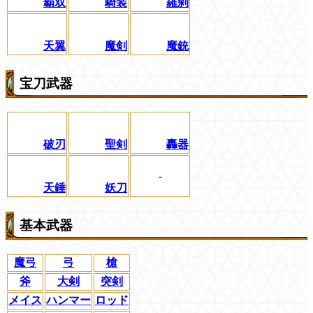
覇双
騎装
羅刹
天翼
魔剣
魔銃
宝刀武器
破刃
聖剣
轟器
-
天錘
妖刀
基本武器
魔弓
弓
槍
斧
大剣
突剣
メイス
ハンマー
ロッド