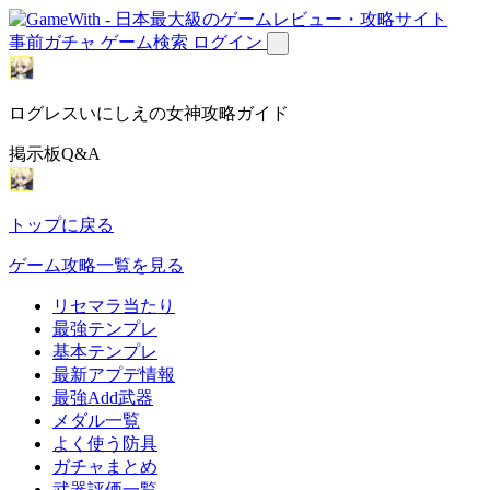
事前ガチャ
ゲーム検索
ログイン
ログレスいにしえの女神攻略ガイド
掲示板Q&A
トップに戻る
ゲーム攻略一覧を見る
リセマラ当たり
最強テンプレ
基本テンプレ
最新アプデ情報
最強Add武器
メダル一覧
よく使う防具
ガチャまとめ
武器評価一覧