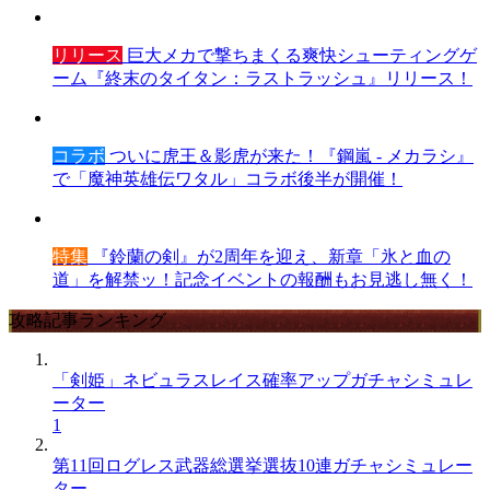
リリース
巨大メカで撃ちまくる爽快シューティングゲ
ーム『終末のタイタン：ラストラッシュ』リリース！
コラボ
ついに虎王＆影虎が来た！『鋼嵐 - メカラシ』
で「魔神英雄伝ワタル」コラボ後半が開催！
特集
『鈴蘭の剣』が2周年を迎え、新章「氷と血の
道」を解禁ッ！記念イベントの報酬もお見逃し無く！
攻略記事ランキング
「剣姫」ネビュラスレイス確率アップガチャシミュレ
ーター
1
第11回ログレス武器総選挙選抜10連ガチャシミュレー
ター