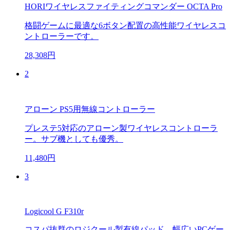
HORIワイヤレスファイティングコマンダー OCTA Pro
格闘ゲームに最適な6ボタン配置の高性能ワイヤレスコ
ントローラーです。
28,308円
2
アローン PS5用無線コントローラー
プレステ5対応のアローン製ワイヤレスコントローラ
ー。サブ機としても優秀。
11,480円
3
Logicool G F310r
コスパ抜群のロジクール製有線パッド。幅広いPCゲー