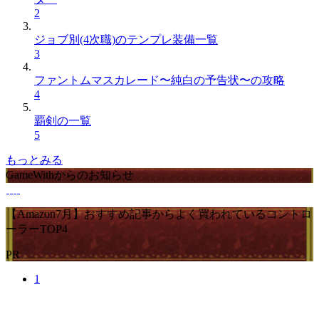
2
ジョブ別(4次職)のテンプレ装備一覧
3
ファントムマスカレード〜純白の予告状〜の攻略
4
覇剣の一覧
5
もっとみる
GameWithからのお知らせ
【Amazon7月】おすすめ記事からよく買われているコントロ
ーラーTOP4
PR
1