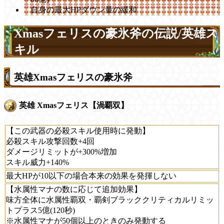
自身の最大HPダウン量の緩和
Xmasフェリスの豪氷斧の伝説/英雄ス
キル
英雄Xmasフェリスの豪氷斧
英雄 Xmasフェリス【渦覇双】
【この武器の必殺スキル使用時に発動】
必殺スキル攻撃回数+4回
ダメージリミットが+300%増加
スキル威力+140%
最大HPが10以下の場合本来の効果を発揮しない
【水属性マナの数に応じて追加効果】
味方全体に水属性覇双・覇剣ブラッククリティカルリミッ
トプラス5億(120秒)
※水属性マナが50個以上のときのみ発動する