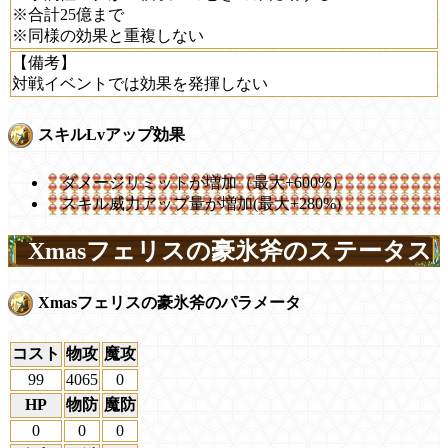
※合計25億まで
※同様の効果と重複しない
【備考】
対戦イベントでは効果を発揮しない
スキルLvアップ効果
ダメージリミットが増加（最大+600%）
スキル威力アップ量が増加(最大+280%)
Xmasフェリスの豪氷斧のステータス
Xmasフェリスの豪氷斧のパラメータ
コスト
物攻
魔攻
99
4065
0
HP
物防
魔防
0
0
0