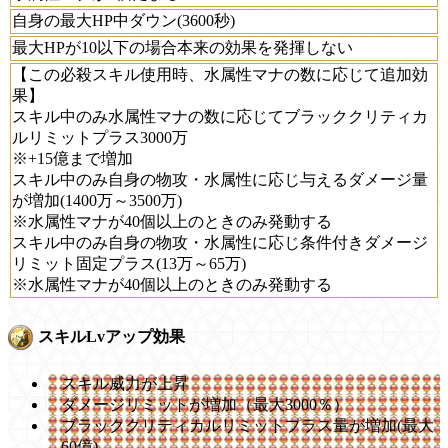
自身の最大HP中ダウン(3600秒)
最大HPが10以下の場合本来の効果を発揮しない
【この必殺スキル使用時、水属性マナの数に応じて追加効
果】
スキル中のみ水属性マナの数に応じてブラッククリティカ
ルリミットプラス3000万
※+15億まで増加
スキル中のみ自身の物攻・水属性に応じ与えるダメージ量
が増加(1400万～3500万)
※水属性マナが40個以上のときのみ発動する
スキル中のみ自身の物攻・水属性に応じ条件付きダメージ
リミット固定プラス(13万～65万)
※水属性マナが40個以上のときのみ発動する
スキルLvアップ効果
スキル威力が上昇
ダメージリミットが増加（最大3000％）
ブラッククリティカルリミットプラス量が増加(最大
60億)