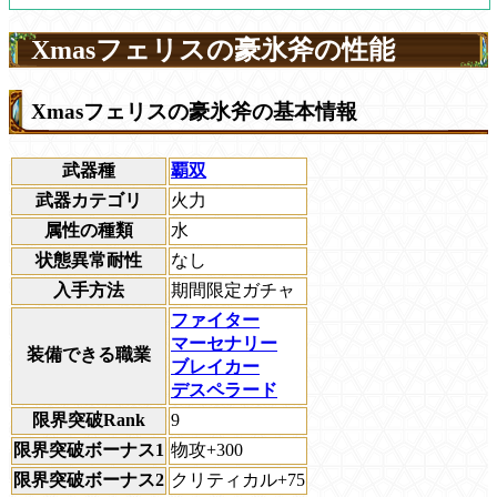
Xmasフェリスの豪氷斧の性能
Xmasフェリスの豪氷斧の基本情報
武器種
覇双
武器カテゴリ
火力
属性の種類
水
状態異常耐性
なし
入手方法
期間限定ガチャ
ファイター
マーセナリー
装備できる職業
ブレイカー
デスペラード
限界突破Rank
9
限界突破ボーナス1
物攻+300
限界突破ボーナス2
クリティカル+75