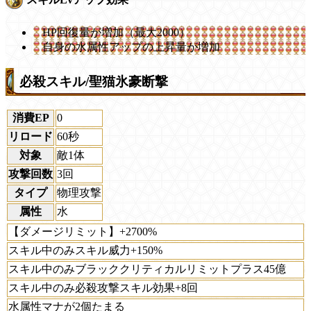
HP回復量が増加（最大2000）
自身の水属性アップの上昇量が増加
必殺スキル/聖猫氷豪断撃
消費EP
0
リロード
60秒
対象
敵1体
攻撃回数
3回
タイプ
物理攻撃
属性
水
【ダメージリミット】+2700%
スキル中のみスキル威力+150%
スキル中のみブラッククリティカルリミットプラス45億
スキル中のみ必殺攻撃スキル効果+8回
水属性マナが2個たまる