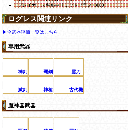
ブレイカースキル中リミットプラス+3000
ログレス関連リンク
▶全武器評価一覧はこちら
専用武器
神剣
覇剣
霊刀
滅剣
神槍
古代機
魔神器武器