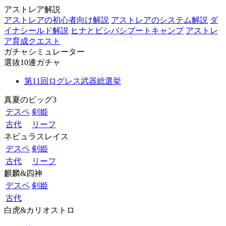
アストレア解説
アストレアの初心者向け解説
アストレアのシステム解説
ダ
イナシールド解説
ヒナとビシバシブートキャンプ
アストレ
ア育成クエスト
ガチャシミュレーター
選抜10連ガチャ
第11回ログレス武器総選挙
真夏のビッグ3
デスペ
剣姫
古代
リーフ
ネビュラスレイス
デスペ
剣姫
古代
リーフ
麒麟&四神
デスペ
剣姫
古代
白虎&カリオストロ