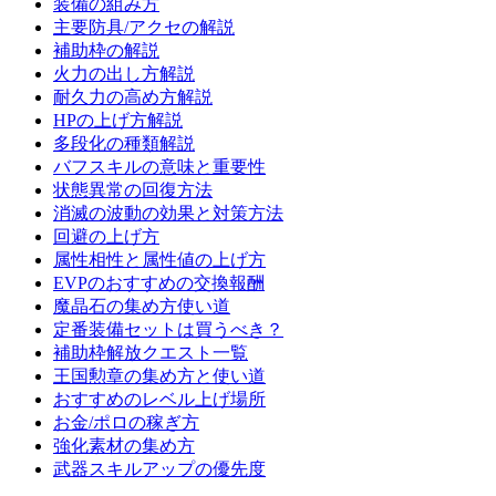
装備の組み方
主要防具/アクセの解説
補助枠の解説
火力の出し方解説
耐久力の高め方解説
HPの上げ方解説
多段化の種類解説
バフスキルの意味と重要性
状態異常の回復方法
消滅の波動の効果と対策方法
回避の上げ方
属性相性と属性値の上げ方
EVPのおすすめの交換報酬
魔晶石の集め方使い道
定番装備セットは買うべき？
補助枠解放クエスト一覧
王国勲章の集め方と使い道
おすすめのレベル上げ場所
お金/ポロの稼ぎ方
強化素材の集め方
武器スキルアップの優先度