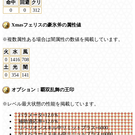
命中
回避
クリ
0
0
312
Xmasフェリスの豪氷斧の属性値
※複数属性ある場合は闇属性の数値を掲載しています。
火
水
風
0
1416
708
土
光
闇
0
354
141
オプション：覇双乱舞の王印
※レベル最大状態の性能を掲載しています。
パラメータ+12.0％
補助適応率+12.0％
リベリオンスキル中リミットプラス+6000
デスペラードスキル中リミットプラス+6000