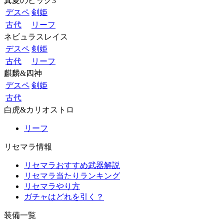
真夏のビッグ3
デスペ
剣姫
古代
リーフ
ネビュラスレイス
デスペ
剣姫
古代
リーフ
麒麟&四神
デスペ
剣姫
古代
白虎&カリオストロ
リーフ
リセマラ情報
リセマラおすすめ武器解説
リセマラ当たりランキング
リセマラやり方
ガチャはどれを引く？
装備一覧