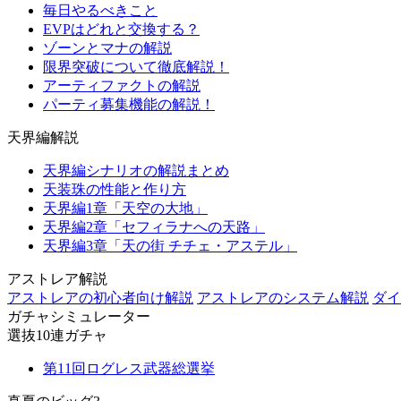
毎日やるべきこと
EVPはどれと交換する？
ゾーンとマナの解説
限界突破について徹底解説！
アーティファクトの解説
パーティ募集機能の解説！
天界編解説
天界編シナリオの解説まとめ
天装珠の性能と作り方
天界編1章「天空の大地」
天界編2章「セフィラナへの天路」
天界編3章「天の街 チチェ・アステル」
アストレア解説
アストレアの初心者向け解説
アストレアのシステム解説
ダイ
ガチャシミュレーター
選抜10連ガチャ
第11回ログレス武器総選挙