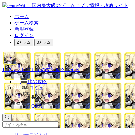
ホーム
ゲーム検索
新規登録
ログイン
2カラム
3カラム
ログレスいにしえの女神攻略ガイド
他の攻略
コミュ
掲示板
Q&A