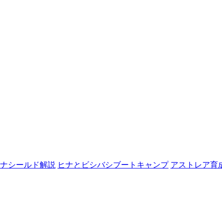
ナシールド解説
ヒナとビシバシブートキャンプ
アストレア育