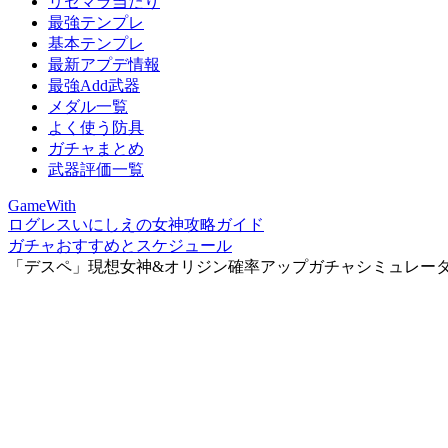
リセマラ当たり
最強テンプレ
基本テンプレ
最新アプデ情報
最強Add武器
メダル一覧
よく使う防具
ガチャまとめ
武器評価一覧
GameWith
ログレスいにしえの女神攻略ガイド
ガチャおすすめとスケジュール
「デスペ」現想女神&オリジン確率アップガチャシミュレー