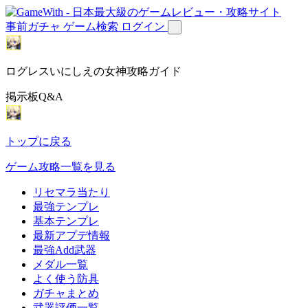
事前ガチャ
ゲーム検索
ログイン
ログレスいにしえの女神攻略ガイド
掲示板Q&A
トップに戻る
ゲーム攻略一覧を見る
リセマラ当たり
最強テンプレ
基本テンプレ
最新アプデ情報
最強Add武器
メダル一覧
よく使う防具
ガチャまとめ
武器評価一覧