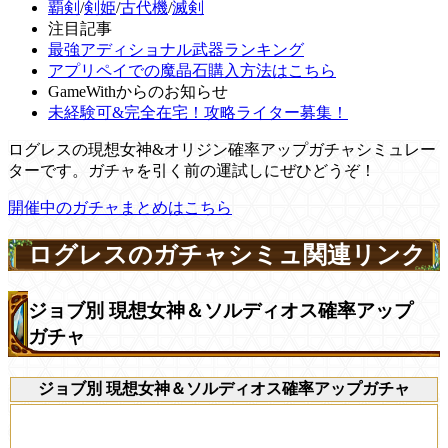
覇剣
/
剣姫
/
古代機
/
滅剣
注目記事
最強アディショナル武器ランキング
アプリペイでの魔晶石購入方法はこちら
GameWithからのお知らせ
未経験可&完全在宅！攻略ライター募集！
ログレスの現想女神&オリジン確率アップガチャシミュレー
ターです。ガチャを引く前の運試しにぜひどうぞ！
開催中のガチャまとめはこちら
ログレスのガチャシミュ関連リンク
ジョブ別 現想女神＆ソルディオス確率アップ
ガチャ
ジョブ別 現想女神＆ソルディオス確率アップガチャ