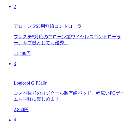
2
アローン PS5用無線コントローラー
プレステ5対応のアローン製ワイヤレスコントローラ
ー。サブ機としても優秀。
11,480円
3
Logicool G F310r
コスパ抜群のロジクール製有線パッド。幅広いPCゲー
ムを手軽に楽しめます。
2,860円
4