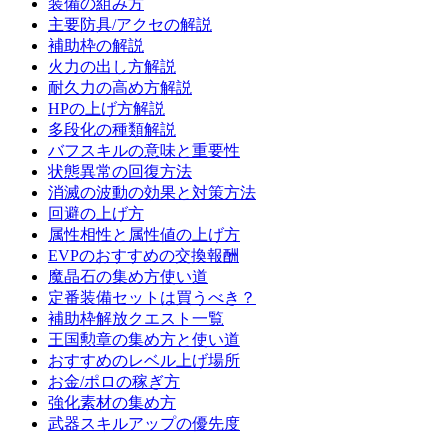
装備の組み方
主要防具/アクセの解説
補助枠の解説
火力の出し方解説
耐久力の高め方解説
HPの上げ方解説
多段化の種類解説
バフスキルの意味と重要性
状態異常の回復方法
消滅の波動の効果と対策方法
回避の上げ方
属性相性と属性値の上げ方
EVPのおすすめの交換報酬
魔晶石の集め方使い道
定番装備セットは買うべき？
補助枠解放クエスト一覧
王国勲章の集め方と使い道
おすすめのレベル上げ場所
お金/ポロの稼ぎ方
強化素材の集め方
武器スキルアップの優先度