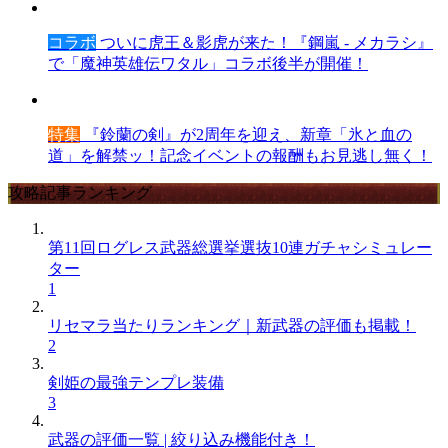
コラボ
ついに虎王＆影虎が来た！『鋼嵐 - メカラシ』
で「魔神英雄伝ワタル」コラボ後半が開催！
特集
『鈴蘭の剣』が2周年を迎え、新章「氷と血の
道」を解禁ッ！記念イベントの報酬もお見逃し無く！
攻略記事ランキング
第11回ログレス武器総選挙選抜10連ガチャシミュレー
ター
1
リセマラ当たりランキング｜新武器の評価も掲載！
2
剣姫の最強テンプレ装備
3
武器の評価一覧 | 絞り込み機能付き！