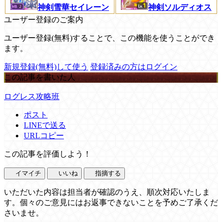
神剣雪華セイレーン
神剣ソルディオス
ユーザー登録のご案内
ユーザー登録(無料)することで、この機能を使うことができ
ます。
新規登録(無料)して使う
登録済みの方はログイン
この記事を書いた人
ログレス攻略班
ポスト
LINEで送る
URLコピー
この記事を評価しよう！
イマイチ
いいね
指摘する
いただいた内容は担当者が確認のうえ、順次対応いたしま
す。個々のご意見にはお返事できないことを予めご了承くだ
さいませ。