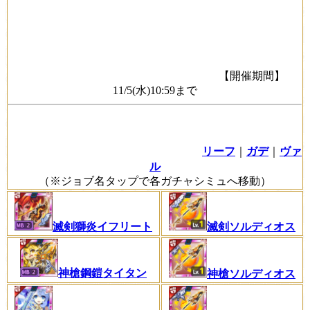
【開催期間】
11/5(水)10:59まで
リーフ
｜
ガデ
｜
ヴァ
ル
（※ジョブ名タップで各ガチャシミュへ移動）
滅剣ソルディオス
滅剣獅炎イフリート
神槍鋼鎧タイタン
神槍ソルディオス