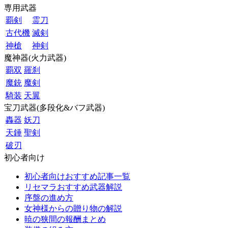
専用武器
覇剣
霊刀
古代機
滅剣
神槍
神剣
魔神器(火力武器)
覇双
羅刹
魔銃
魔剣
騎装
天翼
宝刀武器(多段化&バフ武器)
轟器
妖刀
天錘
聖剣
破刃
初心者向け
初心者向けおすすめ記事一覧
リセマラおすすめ武器解説
序盤の進め方
女神様からの贈り物の解説
暁の狭間の報酬まとめ