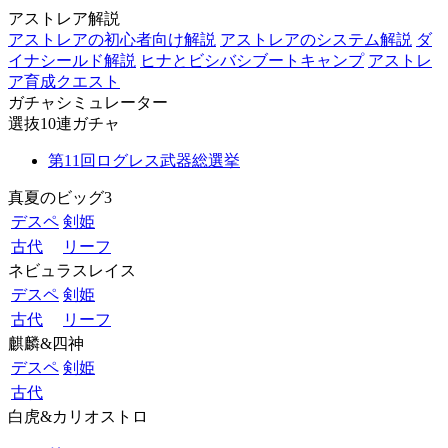
アストレア解説
アストレアの初心者向け解説
アストレアのシステム解説
ダ
イナシールド解説
ヒナとビシバシブートキャンプ
アストレ
ア育成クエスト
ガチャシミュレーター
選抜10連ガチャ
第11回ログレス武器総選挙
真夏のビッグ3
デスペ
剣姫
古代
リーフ
ネビュラスレイス
デスペ
剣姫
古代
リーフ
麒麟&四神
デスペ
剣姫
古代
白虎&カリオストロ