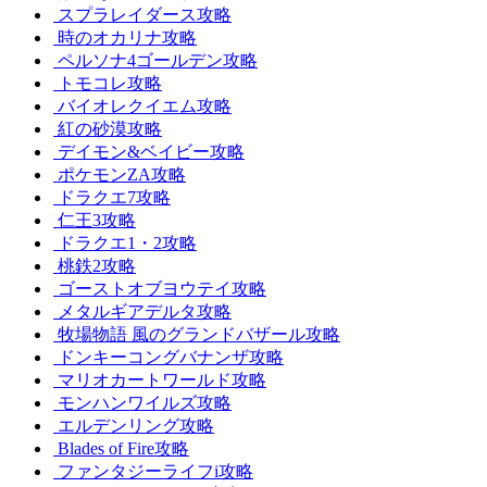
スプラレイダース攻略
時のオカリナ攻略
ペルソナ4ゴールデン攻略
トモコレ攻略
バイオレクイエム攻略
紅の砂漠攻略
デイモン&ベイビー攻略
ポケモンZA攻略
ドラクエ7攻略
仁王3攻略
ドラクエ1・2攻略
桃鉄2攻略
ゴーストオブヨウテイ攻略
メタルギアデルタ攻略
牧場物語 風のグランドバザール攻略
ドンキーコングバナンザ攻略
マリオカートワールド攻略
モンハンワイルズ攻略
エルデンリング攻略
Blades of Fire攻略
ファンタジーライフi攻略