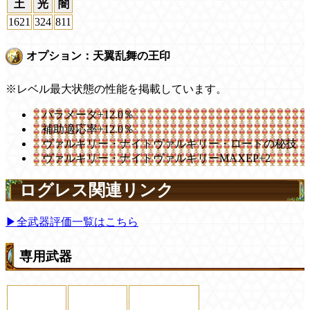
土
光
闇
1621
324
811
オプション：天翼乱舞の王印
※レベル最大状態の性能を掲載しています。
パラメータ+12.0％
補助適応率+12.0％
ヴァルキリー・ナイトヴァルキリー・ロードの秘技
ヴァルキリー・ナイトヴァルキリーMAXEP+2
ログレス関連リンク
▶全武器評価一覧はこちら
専用武器