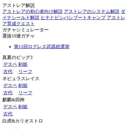
アストレア解説
アストレアの初心者向け解説
アストレアのシステム解説
ダ
イナシールド解説
ヒナとビシバシブートキャンプ
アストレ
ア育成クエスト
ガチャシミュレーター
選抜10連ガチャ
第11回ログレス武器総選挙
真夏のビッグ3
デスペ
剣姫
古代
リーフ
ネビュラスレイス
デスペ
剣姫
古代
リーフ
麒麟&四神
デスペ
剣姫
古代
白虎&カリオストロ