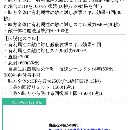
・味方全体に「有利属性の敵の魔法攻撃で戦闘不能になっ
た場合にHPを100%で復活(60秒)」の効果を付与
・味方全体に有利属性の敵に対し攻撃スキル効果+1回(30
秒)
・味方全体に有利属性の敵に対しスキル威力+40%(30秒)
・敵単体に魔法追撃約50~100億
【伝説化スキル】
・有利属性の敵に対し必殺攻撃スキル効果+5回
・有利属性の敵に対しスキル威力+200%
・直感+2000
・忍耐+600(30秒)
・自身に武器属性の体靭・技錬シールドを付与(60秒)
※60秒再付与不可
・味方全体のHPを最大2500ずつ継続回復(15秒)
・自身の回復リミット+1500(15秒)
・自身の味方から受ける回復量上限+1500(15秒)
GameWithおすすめ
魔晶石50個が480円！