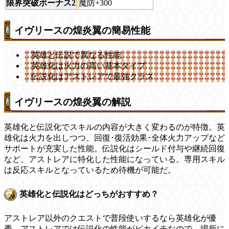
限界突破ボーナス2
魔防+300
イヴリースの煌炎翼の簡易性能
英雄と伝説で異なる性能
英雄化は火力の高い基本タイプ
伝説化はアストレアで最強クラス
イヴリースの煌炎翼の解説
英雄化と伝説化でスキルの内容が大きく変わるのが特徴。英
雄化は火力を出しつつ、回復･復活効果･全体火力アップなど
サポートが充実した性能。伝説化はシールド付与や継続回復
など、アストレアに特化した性能になっている。専用スキル
は反応スキルとなっているため待機が可能だ。
英雄化と伝説化はどっちがおすすめ？
アストレア以外のクエストで普段使いするなら英雄化が優
秀。アストレアでは伝説化の性能がピカイチなので、場所に