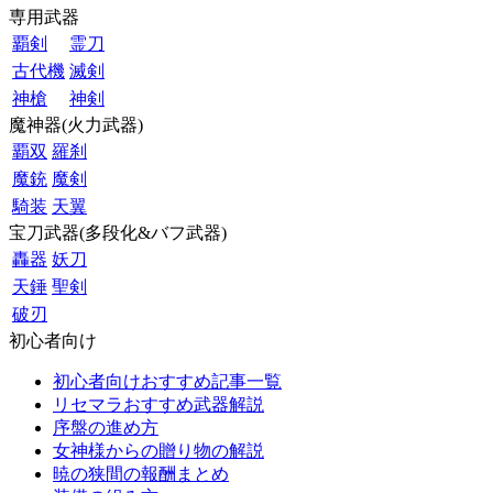
専用武器
覇剣
霊刀
古代機
滅剣
神槍
神剣
魔神器(火力武器)
覇双
羅刹
魔銃
魔剣
騎装
天翼
宝刀武器(多段化&バフ武器)
轟器
妖刀
天錘
聖剣
破刃
初心者向け
初心者向けおすすめ記事一覧
リセマラおすすめ武器解説
序盤の進め方
女神様からの贈り物の解説
暁の狭間の報酬まとめ