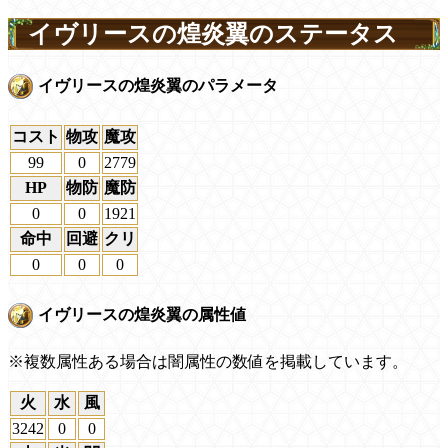
イヴリースの煌炎翼のステータス
イヴリースの煌炎翼のパラメータ
コスト
物攻
魔攻
99
0
2779
HP
物防
魔防
0
0
1921
命中
回避
クリ
0
0
0
イヴリースの煌炎翼の属性値
※複数属性ある場合は闇属性の数値を掲載しています。
火
水
風
3242
0
0