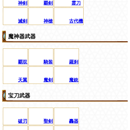
神剣
覇剣
霊刀
滅剣
神槍
古代機
魔神器武器
覇双
騎装
羅刹
天翼
魔剣
魔銃
宝刀武器
破刃
聖剣
轟器