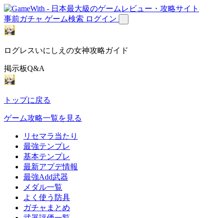
事前ガチャ
ゲーム検索
ログイン
ログレスいにしえの女神攻略ガイド
掲示板Q&A
トップに戻る
ゲーム攻略一覧を見る
リセマラ当たり
最強テンプレ
基本テンプレ
最新アプデ情報
最強Add武器
メダル一覧
よく使う防具
ガチャまとめ
武器評価一覧