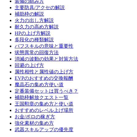
装備の組み方
主要防具/アクセの解説
補助枠の解説
火力の出し方解説
耐久力の高め方解説
HPの上げ方解説
多段化の種類解説
バフスキルの意味と重要性
状態異常の回復方法
消滅の波動の効果と対策方法
回避の上げ方
属性相性と属性値の上げ方
EVPのおすすめの交換報酬
魔晶石の集め方使い道
定番装備セットは買うべき？
補助枠解放クエスト一覧
王国勲章の集め方と使い道
おすすめのレベル上げ場所
お金/ポロの稼ぎ方
強化素材の集め方
武器スキルアップの優先度