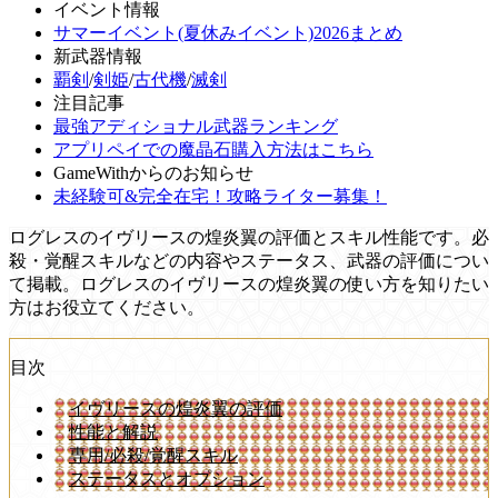
イベント情報
サマーイベント(夏休みイベント)2026まとめ
新武器情報
覇剣
/
剣姫
/
古代機
/
滅剣
注目記事
最強アディショナル武器ランキング
アプリペイでの魔晶石購入方法はこちら
GameWithからのお知らせ
未経験可&完全在宅！攻略ライター募集！
ログレスのイヴリースの煌炎翼の評価とスキル性能です。必
殺・覚醒スキルなどの内容やステータス、武器の評価につい
て掲載。ログレスのイヴリースの煌炎翼の使い方を知りたい
方はお役立てください。
目次
イヴリースの煌炎翼の評価
性能と解説
専用/必殺/覚醒スキル
ステータスとオプション