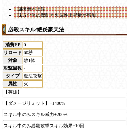
回復量が上昇
味方全体の魔防と火属性上昇量が増加
必殺スキル/絶炎豪天法
消費EP
0
リロード
60秒
対象
敵1体
攻撃回数
-
タイプ
魔法攻撃
属性
火
【英雄】
【ダメージリミット】+1400%
スキル中のみスキル威力+200%
スキル中のみ必殺攻撃スキル効果+10回