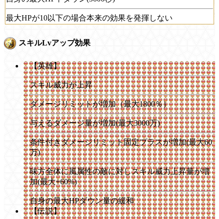
最大HPが10以下の場合本来の効果を発揮しない
スキルLvアップ効果
【英雄】
スキル威力が上昇
ダメージリミットが増加（最大1800％）
与えるダメージ量が増加(最大3000万)
条件付きダメージリミット固定プラスが増加(最大60
万)
味方全体に風属性の敵に対しスキル威力上昇量が増
加(最大+60%)
自身の最大HPダウン量の緩和
【伝説】