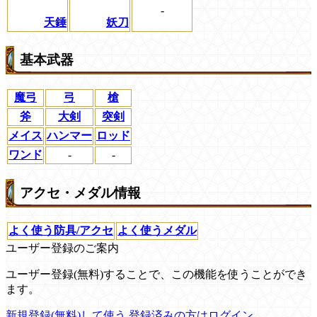
-
天錘
妖刀
基本武器
魔弓
弓
槍
斧
大剣
突剣
メイス
ハンマー
ロッド
ワンド
-
-
アクセ・メダル情報
よく使う防具/アクセ
よく使うメダル
ユーザー登録のご案内
ユーザー登録(無料)することで、この機能を使うことができ
ます。
新規登録(無料)して使う
登録済みの方はログイン