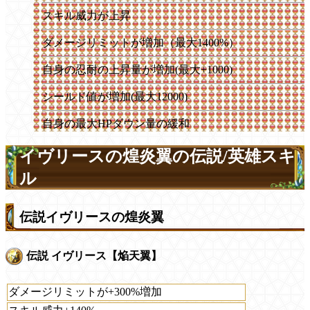
スキル威力が上昇
ダメージリミットが増加（最大1400%）
自身の忍耐の上昇量が増加(最大+1000)
シールド値が増加(最大12000)
自身の最大HPダウン量の緩和
イヴリースの煌炎翼の伝説/英雄スキ
ル
伝説イヴリースの煌炎翼
伝説 イヴリース【焔天翼】
ダメージリミットが+300%増加