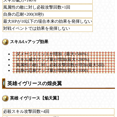
スキル威力+140%
風属性の敵に対し必殺攻撃回数+1回
自身の忍耐+200(30秒)
最大HPが10以下の場合本来の効果を発揮しない
対戦イベントでは効果を発揮しない
スキルLvアップ効果
ダメージリミットが増加（最大+500%）
スキル威力アップ量が増加(最大+280%)
風属性の敵に対し必殺攻撃回数が増加(最大5回)
自身の忍耐アップ量が増加(最大+1000)
英雄イヴリースの煌炎翼
英雄 イヴリース【焔天翼】
必殺スキル攻撃回数+4回