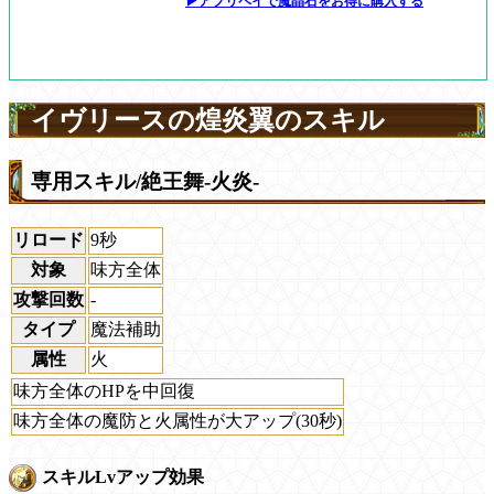
▶アプリペイで魔晶石をお得に購入する
イヴリースの煌炎翼のスキル
専用スキル/絶王舞-火炎-
リロード
9秒
対象
味方全体
攻撃回数
-
タイプ
魔法補助
属性
火
味方全体のHPを中回復
味方全体の魔防と火属性が大アップ(30秒)
スキルLvアップ効果