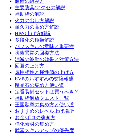
装備の組み方
主要防具/アクセの解説
補助枠の解説
火力の出し方解説
耐久力の高め方解説
HPの上げ方解説
多段化の種類解説
バフスキルの意味と重要性
状態異常の回復方法
消滅の波動の効果と対策方法
回避の上げ方
属性相性と属性値の上げ方
EVPのおすすめの交換報酬
魔晶石の集め方使い道
定番装備セットは買うべき？
補助枠解放クエスト一覧
王国勲章の集め方と使い道
おすすめのレベル上げ場所
お金/ポロの稼ぎ方
強化素材の集め方
武器スキルアップの優先度