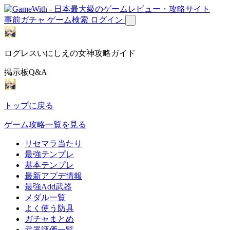
事前ガチャ
ゲーム検索
ログイン
ログレスいにしえの女神攻略ガイド
掲示板Q&A
トップに戻る
ゲーム攻略一覧を見る
リセマラ当たり
最強テンプレ
基本テンプレ
最新アプデ情報
最強Add武器
メダル一覧
よく使う防具
ガチャまとめ
武器評価一覧