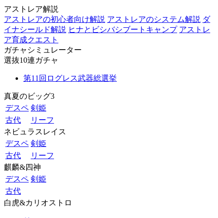
アストレア解説
アストレアの初心者向け解説
アストレアのシステム解説
ダ
イナシールド解説
ヒナとビシバシブートキャンプ
アストレ
ア育成クエスト
ガチャシミュレーター
選抜10連ガチャ
第11回ログレス武器総選挙
真夏のビッグ3
デスペ
剣姫
古代
リーフ
ネビュラスレイス
デスペ
剣姫
古代
リーフ
麒麟&四神
デスペ
剣姫
古代
白虎&カリオストロ