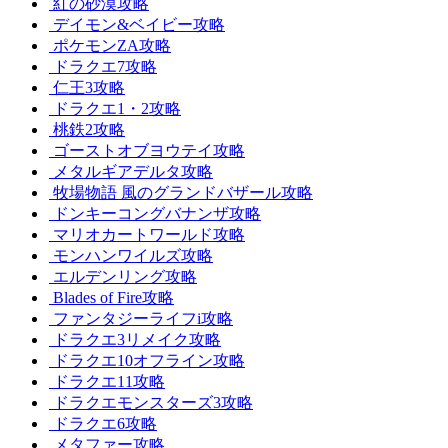
紅の砂漠攻略
デイモン&ベイビー攻略
ポケモンZA攻略
ドラクエ7攻略
仁王3攻略
ドラクエ1・2攻略
桃鉄2攻略
ゴーストオブヨウテイ攻略
メタルギアデルタ攻略
牧場物語 風のグランドバザール攻略
ドンキーコングバナンザ攻略
マリオカートワールド攻略
モンハンワイルズ攻略
エルデンリング攻略
Blades of Fire攻略
ファンタジーライフi攻略
ドラクエ3リメイク攻略
ドラクエ10オフライン攻略
ドラクエ11攻略
ドラクエモンスターズ3攻略
ドラクエ6攻略
メタファー攻略