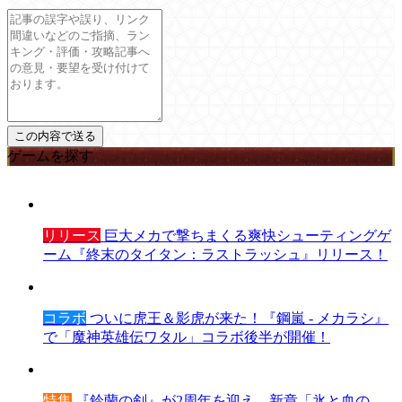
ゲームを探す
リリース
巨大メカで撃ちまくる爽快シューティングゲ
ーム『終末のタイタン：ラストラッシュ』リリース！
コラボ
ついに虎王＆影虎が来た！『鋼嵐 - メカラシ』
で「魔神英雄伝ワタル」コラボ後半が開催！
特集
『鈴蘭の剣』が2周年を迎え、新章「氷と血の