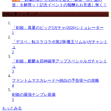
道」を解禁ッ！記念イベントの報酬もお見逃し無く！
攻略記事ランキング
「剣姫」真夏のビッグ3ガチャ(2026)シミュレーター
1
「デスペ」転スラコラボ第2弾(魔王リムル)ガチャシミ
ュ
2
「剣姫」麒麟＆四神確率アップスペシャルガチャシミ
ュ
3
ファントムマスカレード〜純白の予告状〜の攻略
4
剣姫の最強テンプレ装備
5
もっとみる