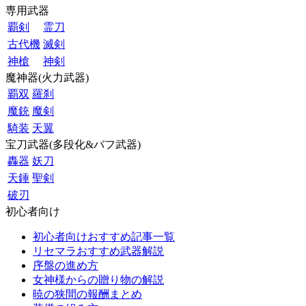
専用武器
覇剣
霊刀
古代機
滅剣
神槍
神剣
魔神器(火力武器)
覇双
羅刹
魔銃
魔剣
騎装
天翼
宝刀武器(多段化&バフ武器)
轟器
妖刀
天錘
聖剣
破刃
初心者向け
初心者向けおすすめ記事一覧
リセマラおすすめ武器解説
序盤の進め方
女神様からの贈り物の解説
暁の狭間の報酬まとめ