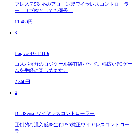
プレステ5対応のアローン製ワイヤレスコントローラ
ー。サブ機としても優秀。
11,480円
3
Logicool G F310r
コスパ抜群のロジクール製有線パッド。幅広いPCゲー
ムを手軽に楽しめます。
2,860円
4
DualSense ワイヤレスコントローラー
圧倒的な没入感を生むPS5純正ワイヤレスコントロー
ラー。