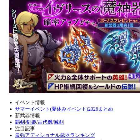
イベント情報
サマーイベント(夏休みイベント)2026まとめ
新武器情報
覇剣
/
剣姫
/
古代機
/
滅剣
注目記事
最強アディショナル武器ランキング