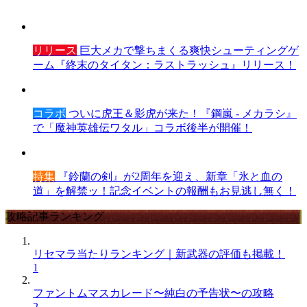
リリース
巨大メカで撃ちまくる爽快シューティングゲ
ーム『終末のタイタン：ラストラッシュ』リリース！
コラボ
ついに虎王＆影虎が来た！『鋼嵐 - メカラシ』
で「魔神英雄伝ワタル」コラボ後半が開催！
特集
『鈴蘭の剣』が2周年を迎え、新章「氷と血の
道」を解禁ッ！記念イベントの報酬もお見逃し無く！
攻略記事ランキング
リセマラ当たりランキング｜新武器の評価も掲載！
1
ファントムマスカレード〜純白の予告状〜の攻略
2