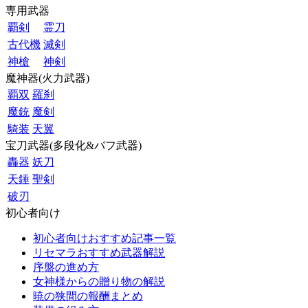
専用武器
覇剣
霊刀
古代機
滅剣
神槍
神剣
魔神器(火力武器)
覇双
羅刹
魔銃
魔剣
騎装
天翼
宝刀武器(多段化&バフ武器)
轟器
妖刀
天錘
聖剣
破刃
初心者向け
初心者向けおすすめ記事一覧
リセマラおすすめ武器解説
序盤の進め方
女神様からの贈り物の解説
暁の狭間の報酬まとめ