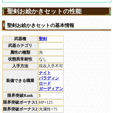
聖剣お絵かきセットの性能
聖剣お絵かきセットの基本情報
武器種
聖剣
武器カテゴリ
属性の種類
光
状態異常耐性
なし
入手方法
現在入手不可
ナイト
パラディン
装備できる職業
ロード
ガーディアン
限界突破Rank
1
限界突破ボーナス1
HP+125
限界突破ボーナス2
光属性+75