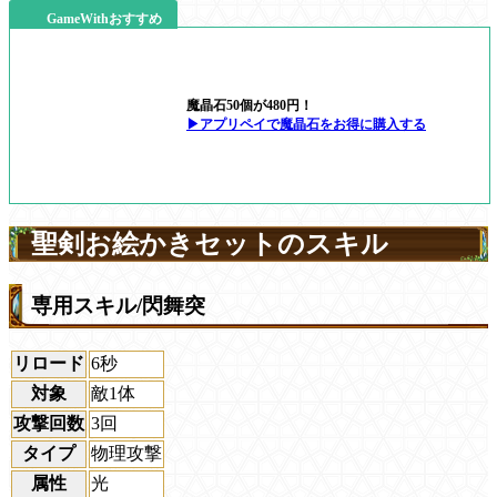
GameWithおすすめ
魔晶石50個が480円！
▶アプリペイで魔晶石をお得に購入する
聖剣お絵かきセットのスキル
専用スキル/閃舞突
リロード
6秒
対象
敵1体
攻撃回数
3回
タイプ
物理攻撃
属性
光