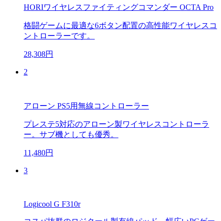
HORIワイヤレスファイティングコマンダー OCTA Pro
格闘ゲームに最適な6ボタン配置の高性能ワイヤレスコ
ントローラーです。
28,308円
2
アローン PS5用無線コントローラー
プレステ5対応のアローン製ワイヤレスコントローラ
ー。サブ機としても優秀。
11,480円
3
Logicool G F310r