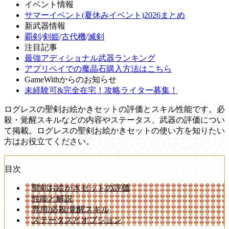
イベント情報
サマーイベント(夏休みイベント)2026まとめ
新武器情報
覇剣
/
剣姫
/
古代機
/
滅剣
注目記事
最強アディショナル武器ランキング
アプリペイでの魔晶石購入方法はこちら
GameWithからのお知らせ
未経験可&完全在宅！攻略ライター募集！
ログレスの聖剣お絵かきセットの評価とスキル性能です。必
殺・覚醒スキルなどの内容やステータス、武器の評価につい
て掲載。ログレスの聖剣お絵かきセットの使い方を知りたい
方はお役立てください。
目次
聖剣お絵かきセットの評価
性能と解説
専用/必殺/覚醒スキル
ステータスとオプション