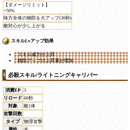
【ダメージリミット】
+50%
味方全体の物防を大アップ(30秒)
敵対心が少し上がる
スキルLvアップ効果
スキル威力が上昇
物防アップの上昇量が増加
必殺スキル/ライトニングキャリバー
消費EP
3
リロード
60秒
対象
敵1体
攻撃回数
タイプ
物理攻撃
属性
光