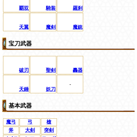
覇双
騎装
羅刹
天翼
魔剣
魔銃
宝刀武器
破刃
聖剣
轟器
-
天錘
妖刀
基本武器
魔弓
弓
槍
斧
大剣
突剣