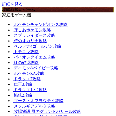
詳細を見る
攻略取扱いゲーム
家庭用ゲーム機
ポケモンチャンピオンズ攻略
ぽこあポケモン攻略
スプラレイダース攻略
時のオカリナ攻略
ペルソナ4ゴールデン攻略
トモコレ攻略
バイオレクイエム攻略
紅の砂漠攻略
デイモン&ベイビー攻略
ポケモンZA攻略
ドラクエ7攻略
仁王3攻略
ドラクエ1・2攻略
桃鉄2攻略
ゴーストオブヨウテイ攻略
メタルギアデルタ攻略
牧場物語 風のグランドバザール攻略