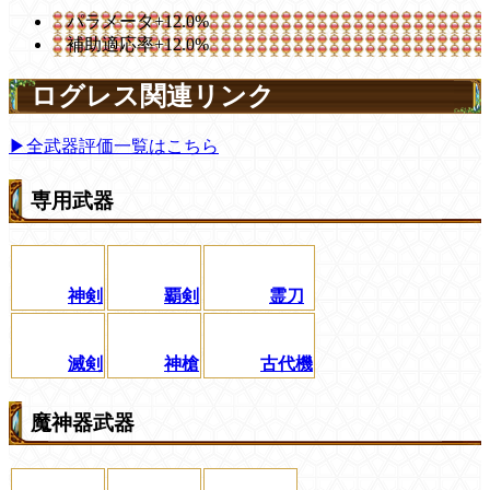
パラメータ+12.0%
補助適応率+12.0%
ログレス関連リンク
▶全武器評価一覧はこちら
専用武器
神剣
覇剣
霊刀
滅剣
神槍
古代機
魔神器武器