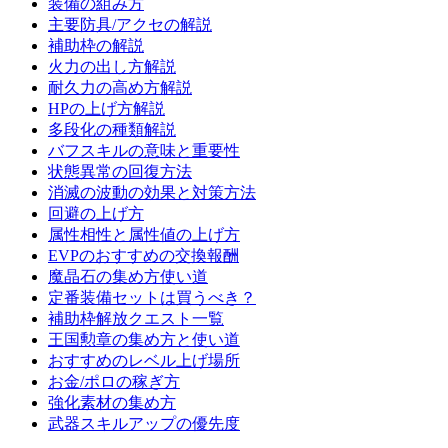
装備の組み方
主要防具/アクセの解説
補助枠の解説
火力の出し方解説
耐久力の高め方解説
HPの上げ方解説
多段化の種類解説
バフスキルの意味と重要性
状態異常の回復方法
消滅の波動の効果と対策方法
回避の上げ方
属性相性と属性値の上げ方
EVPのおすすめの交換報酬
魔晶石の集め方使い道
定番装備セットは買うべき？
補助枠解放クエスト一覧
王国勲章の集め方と使い道
おすすめのレベル上げ場所
お金/ポロの稼ぎ方
強化素材の集め方
武器スキルアップの優先度