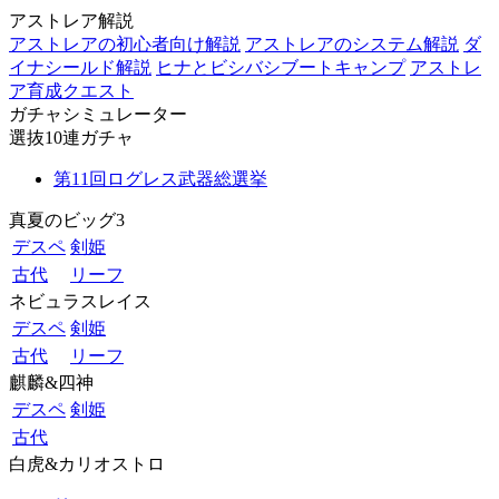
アストレア解説
アストレアの初心者向け解説
アストレアのシステム解説
ダ
イナシールド解説
ヒナとビシバシブートキャンプ
アストレ
ア育成クエスト
ガチャシミュレーター
選抜10連ガチャ
第11回ログレス武器総選挙
真夏のビッグ3
デスペ
剣姫
古代
リーフ
ネビュラスレイス
デスペ
剣姫
古代
リーフ
麒麟&四神
デスペ
剣姫
古代
白虎&カリオストロ