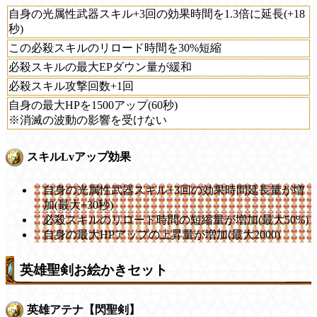
自身の光属性武器スキル+3回の効果時間を1.3倍に延長(+18
秒)
この必殺スキルのリロード時間を30%短縮
必殺スキルの最大EPダウン量が緩和
必殺スキル攻撃回数+1回
自身の最大HPを1500アップ(60秒)
※消滅の波動の影響を受けない
スキルLvアップ効果
自身の光属性武器スキル+3回の効果時間延長量が増
加(最大+30秒)
必殺スキルのリロード時間の短縮量が増加(最大50%)
自身の最大HPアップの上昇量が増加(最大2000)
英雄聖剣お絵かきセット
英雄アテナ【閃聖剣】