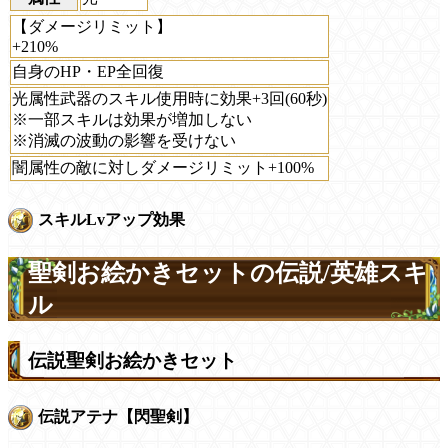
【ダメージリミット】
+210%
自身のHP・EP全回復
光属性武器のスキル使用時に効果+3回(60秒)
※一部スキルは効果が増加しない
※消滅の波動の影響を受けない
闇属性の敵に対しダメージリミット+100%
スキルLvアップ効果
聖剣お絵かきセットの伝説/英雄スキ
ル
伝説聖剣お絵かきセット
伝説アテナ【閃聖剣】