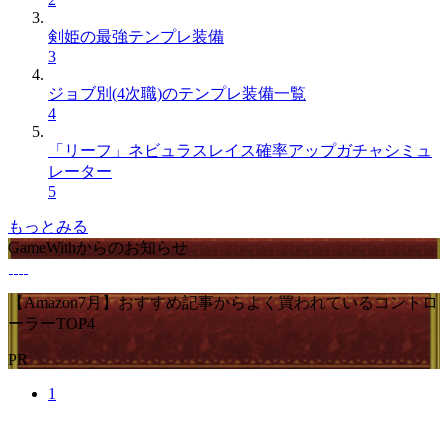
剣姫の最強テンプレ装備
3
ジョブ別(4次職)のテンプレ装備一覧
4
「リーフ」ネビュラスレイス確率アップガチャシミュ
レーター
5
もっとみる
GameWithからのお知らせ
【Amazon7月】おすすめ記事からよく買われているコントロ
ーラーTOP4
PR
1