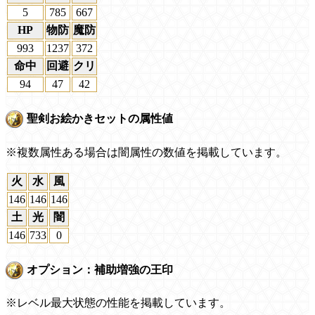
5
785
667
HP
物防
魔防
993
1237
372
命中
回避
クリ
94
47
42
聖剣お絵かきセットの属性値
※複数属性ある場合は闇属性の数値を掲載しています。
火
水
風
146
146
146
土
光
闇
146
733
0
オプション：補助増強の王印
※レベル最大状態の性能を掲載しています。