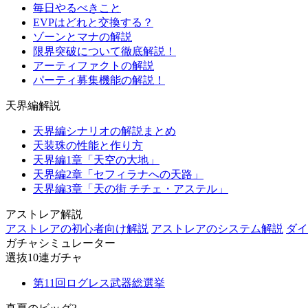
毎日やるべきこと
EVPはどれと交換する？
ゾーンとマナの解説
限界突破について徹底解説！
アーティファクトの解説
パーティ募集機能の解説！
天界編解説
天界編シナリオの解説まとめ
天装珠の性能と作り方
天界編1章「天空の大地」
天界編2章「セフィラナへの天路」
天界編3章「天の街 チチェ・アステル」
アストレア解説
アストレアの初心者向け解説
アストレアのシステム解説
ダイ
ガチャシミュレーター
選抜10連ガチャ
第11回ログレス武器総選挙