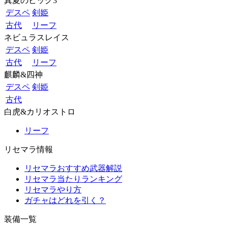
真夏のビッグ3
デスペ
剣姫
古代
リーフ
ネビュラスレイス
デスペ
剣姫
古代
リーフ
麒麟&四神
デスペ
剣姫
古代
白虎&カリオストロ
リーフ
リセマラ情報
リセマラおすすめ武器解説
リセマラ当たりランキング
リセマラやり方
ガチャはどれを引く？
装備一覧