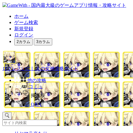
ホーム
ゲーム検索
新規登録
ログイン
2カラム
3カラム
ログレスいにしえの女神攻略ガイド
他の攻略
コミュ
掲示板
Q&A