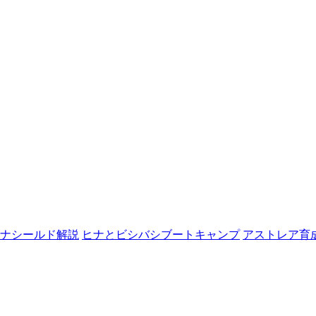
ナシールド解説
ヒナとビシバシブートキャンプ
アストレア育