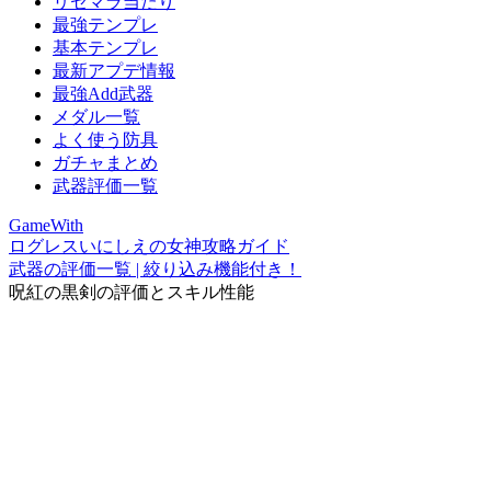
リセマラ当たり
最強テンプレ
基本テンプレ
最新アプデ情報
最強Add武器
メダル一覧
よく使う防具
ガチャまとめ
武器評価一覧
GameWith
ログレスいにしえの女神攻略ガイド
武器の評価一覧 | 絞り込み機能付き！
呪紅の黒剣の評価とスキル性能