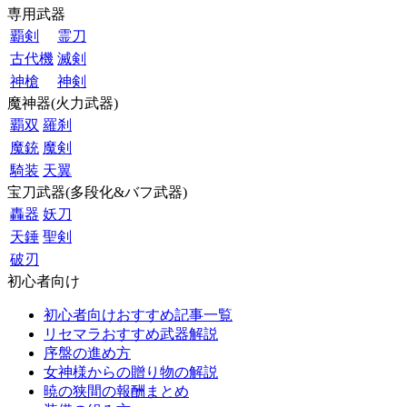
専用武器
覇剣
霊刀
古代機
滅剣
神槍
神剣
魔神器(火力武器)
覇双
羅刹
魔銃
魔剣
騎装
天翼
宝刀武器(多段化&バフ武器)
轟器
妖刀
天錘
聖剣
破刃
初心者向け
初心者向けおすすめ記事一覧
リセマラおすすめ武器解説
序盤の進め方
女神様からの贈り物の解説
暁の狭間の報酬まとめ