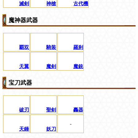
滅剣
神槍
古代機
魔神器武器
覇双
騎装
羅刹
天翼
魔剣
魔銃
宝刀武器
破刃
聖剣
轟器
-
天錘
妖刀