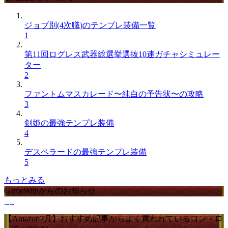
ジョブ別(4次職)のテンプレ装備一覧
1
第11回ログレス武器総選挙選抜10連ガチャシミュレー
ター
2
ファントムマスカレード〜純白の予告状〜の攻略
3
剣姫の最強テンプレ装備
4
デスペラードの最強テンプレ装備
5
もっとみる
GameWithからのお知らせ
【Amazon7月】おすすめ記事からよく買われているコントロ