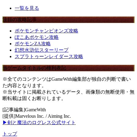
一覧を見る
注目の攻略記事
ポケモンチャンピオンズ攻略
ぽこあポケモン攻略
ポケモンZA攻略
幻想水滸伝スターリープ
スプラトゥーンレイダース攻略
当ゲームタイトルの権利表記
※全てのコンテンツはGameWith編集部が独自の判断で書い
た内容となります。
※当サイトに掲載されているデータ、画像類の無断使用・無
断転載は固くお断りします。
[記事編集]GameWith
[提供]Marvelous Inc. / Aiming Inc.
▶剣と魔法のログレス公式サイト
トップ