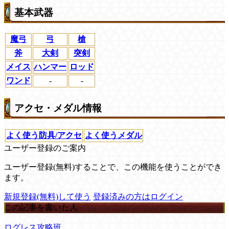
基本武器
魔弓
弓
槍
斧
大剣
突剣
メイス
ハンマー
ロッド
ワンド
-
-
アクセ・メダル情報
よく使う防具/アクセ
よく使うメダル
ユーザー登録のご案内
ユーザー登録(無料)することで、この機能を使うことができ
ます。
新規登録(無料)して使う
登録済みの方はログイン
この記事を書いた人
ログレス攻略班