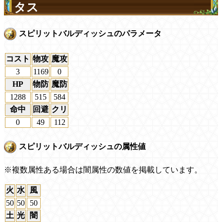
タス
スピリットバルディッシュのパラメータ
コスト
物攻
魔攻
3
1169
0
HP
物防
魔防
1288
515
584
命中
回避
クリ
0
49
112
スピリットバルディッシュの属性値
※複数属性ある場合は闇属性の数値を掲載しています。
火
水
風
50
50
50
土
光
闇