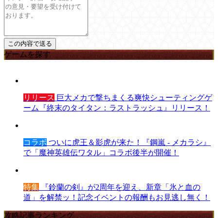
ゲームを探す
リリース
巨大メカで撃ちまくる爽快シューティングゲ
ーム『終末のタイタン：ラストラッシュ』リリース！
コラボ
ついに虎王＆影虎が来た！『鋼嵐 - メカラシ』
で「魔神英雄伝ワタル」コラボ後半が開催！
特集
『鈴蘭の剣』が2周年を迎え、新章「氷と血の
道」を解禁ッ！記念イベントの報酬もお見逃し無く！
攻略記事ランキング