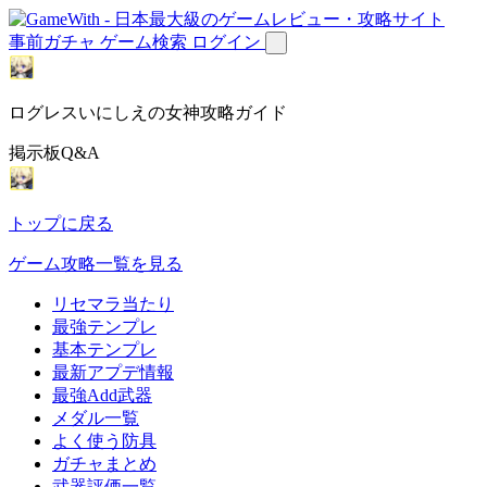
事前ガチャ
ゲーム検索
ログイン
ログレスいにしえの女神攻略ガイド
掲示板Q&A
トップに戻る
ゲーム攻略一覧を見る
リセマラ当たり
最強テンプレ
基本テンプレ
最新アプデ情報
最強Add武器
メダル一覧
よく使う防具
ガチャまとめ
武器評価一覧