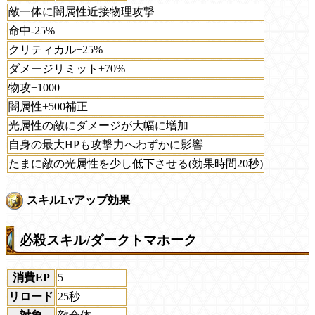
敵一体に闇属性近接物理攻撃
命中-25%
クリティカル+25%
ダメージリミット+70%
物攻+1000
闇属性+500補正
光属性の敵にダメージが大幅に増加
自身の最大HPも攻撃力へわずかに影響
たまに敵の光属性を少し低下させる(効果時間20秒)
スキルLvアップ効果
必殺スキル/ダークトマホーク
消費EP
5
リロード
25秒