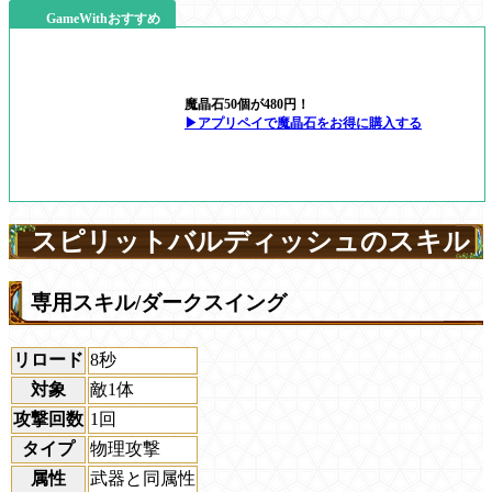
GameWithおすすめ
魔晶石50個が480円！
▶アプリペイで魔晶石をお得に購入する
スピリットバルディッシュのスキル
専用スキル/ダークスイング
リロード
8秒
対象
敵1体
攻撃回数
1回
タイプ
物理攻撃
属性
武器と同属性