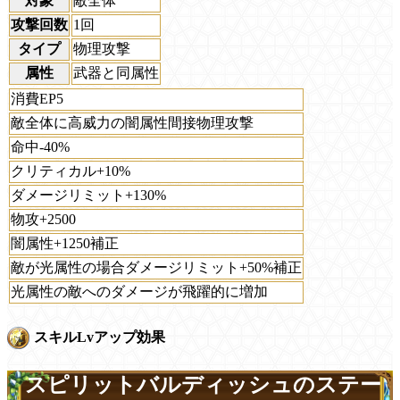
対象
敵全体
攻撃回数
1回
タイプ
物理攻撃
属性
武器と同属性
消費EP5
敵全体に高威力の闇属性間接物理攻撃
命中-40%
クリティカル+10%
ダメージリミット+130%
物攻+2500
闇属性+1250補正
敵が光属性の場合ダメージリミット+50%補正
光属性の敵へのダメージが飛躍的に増加
スキルLvアップ効果
スピリットバルディッシュのステー