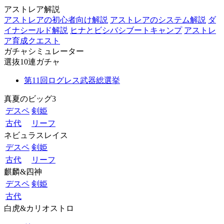
アストレア解説
アストレアの初心者向け解説
アストレアのシステム解説
ダ
イナシールド解説
ヒナとビシバシブートキャンプ
アストレ
ア育成クエスト
ガチャシミュレーター
選抜10連ガチャ
第11回ログレス武器総選挙
真夏のビッグ3
デスペ
剣姫
古代
リーフ
ネビュラスレイス
デスペ
剣姫
古代
リーフ
麒麟&四神
デスペ
剣姫
古代
白虎&カリオストロ