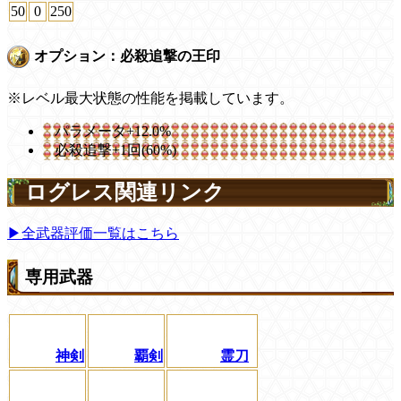
50
0
250
オプション：必殺追撃の王印
※レベル最大状態の性能を掲載しています。
パラメータ+12.0%
必殺追撃+1回(60%)
ログレス関連リンク
▶全武器評価一覧はこちら
専用武器
神剣
覇剣
霊刀