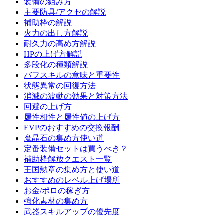
装備の組み方
主要防具/アクセの解説
補助枠の解説
火力の出し方解説
耐久力の高め方解説
HPの上げ方解説
多段化の種類解説
バフスキルの意味と重要性
状態異常の回復方法
消滅の波動の効果と対策方法
回避の上げ方
属性相性と属性値の上げ方
EVPのおすすめの交換報酬
魔晶石の集め方使い道
定番装備セットは買うべき？
補助枠解放クエスト一覧
王国勲章の集め方と使い道
おすすめのレベル上げ場所
お金/ポロの稼ぎ方
強化素材の集め方
武器スキルアップの優先度