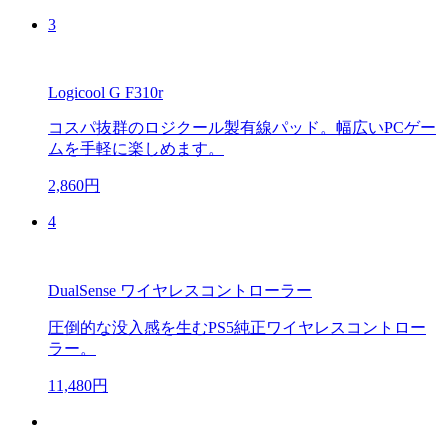
3
Logicool G F310r
コスパ抜群のロジクール製有線パッド。幅広いPCゲー
ムを手軽に楽しめます。
2,860円
4
DualSense ワイヤレスコントローラー
圧倒的な没入感を生むPS5純正ワイヤレスコントロー
ラー。
11,480円