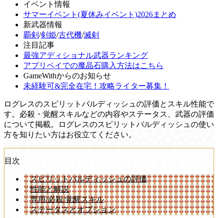
イベント情報
サマーイベント(夏休みイベント)2026まとめ
新武器情報
覇剣
/
剣姫
/
古代機
/
滅剣
注目記事
最強アディショナル武器ランキング
アプリペイでの魔晶石購入方法はこちら
GameWithからのお知らせ
未経験可&完全在宅！攻略ライター募集！
ログレスのスピリットバルディッシュの評価とスキル性能で
す。必殺・覚醒スキルなどの内容やステータス、武器の評価
について掲載。ログレスのスピリットバルディッシュの使い
方を知りたい方はお役立てください。
目次
スピリットバルディッシュの評価
性能と解説
専用/必殺/覚醒スキル
ステータスとオプション