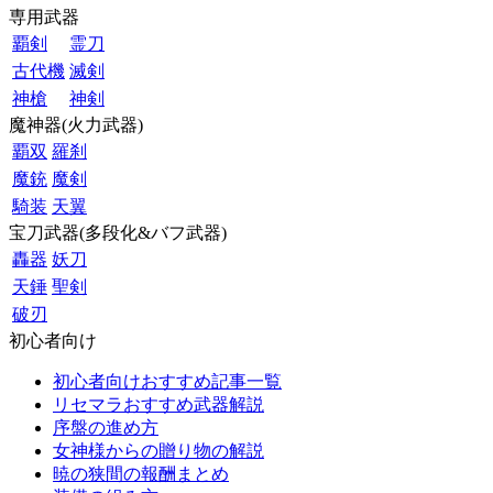
専用武器
覇剣
霊刀
古代機
滅剣
神槍
神剣
魔神器(火力武器)
覇双
羅刹
魔銃
魔剣
騎装
天翼
宝刀武器(多段化&バフ武器)
轟器
妖刀
天錘
聖剣
破刃
初心者向け
初心者向けおすすめ記事一覧
リセマラおすすめ武器解説
序盤の進め方
女神様からの贈り物の解説
暁の狭間の報酬まとめ