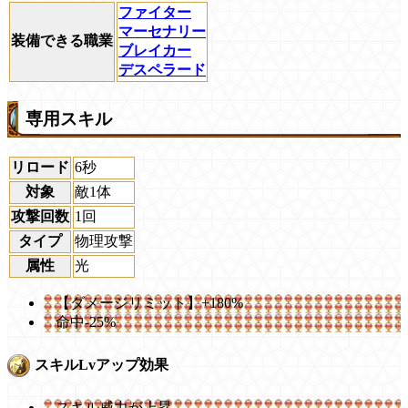
ファイター
マーセナリー
装備できる職業
ブレイカー
デスペラード
専用スキル
リロード
6秒
対象
敵1体
攻撃回数
1回
タイプ
物理攻撃
属性
光
【ダメージリミット】+180%
命中-25%
スキルLvアップ効果
スキル威力が上昇