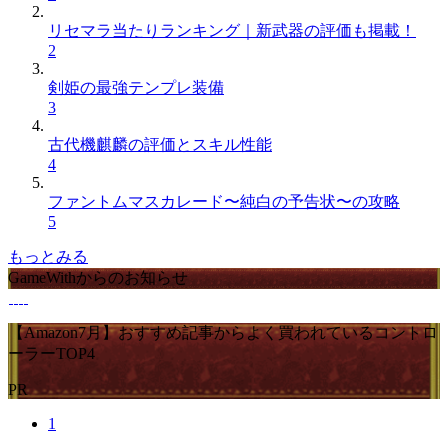
リセマラ当たりランキング｜新武器の評価も掲載！
2
剣姫の最強テンプレ装備
3
古代機麒麟の評価とスキル性能
4
ファントムマスカレード〜純白の予告状〜の攻略
5
もっとみる
GameWithからのお知らせ
【Amazon7月】おすすめ記事からよく買われているコントロ
ーラーTOP4
PR
1