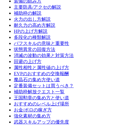
装備の組み方
主要防具/アクセの解説
補助枠の解説
火力の出し方解説
耐久力の高め方解説
HPの上げ方解説
多段化の種類解説
バフスキルの意味と重要性
状態異常の回復方法
消滅の波動の効果と対策方法
回避の上げ方
属性相性と属性値の上げ方
EVPのおすすめの交換報酬
魔晶石の集め方使い道
定番装備セットは買うべき？
補助枠解放クエスト一覧
王国勲章の集め方と使い道
おすすめのレベル上げ場所
お金/ポロの稼ぎ方
強化素材の集め方
武器スキルアップの優先度