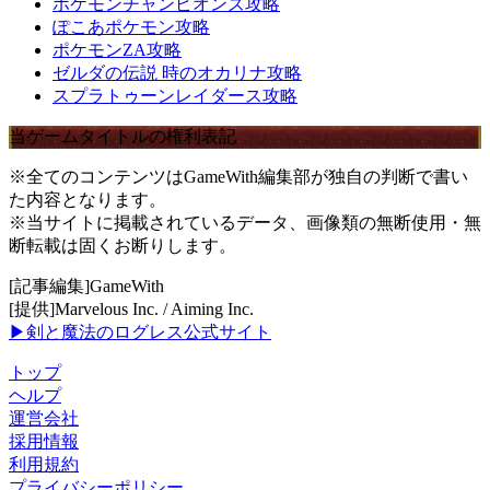
ポケモンチャンピオンズ攻略
ぽこあポケモン攻略
ポケモンZA攻略
ゼルダの伝説 時のオカリナ攻略
スプラトゥーンレイダース攻略
当ゲームタイトルの権利表記
※全てのコンテンツはGameWith編集部が独自の判断で書い
た内容となります。
※当サイトに掲載されているデータ、画像類の無断使用・無
断転載は固くお断りします。
[記事編集]GameWith
[提供]Marvelous Inc. / Aiming Inc.
▶剣と魔法のログレス公式サイト
トップ
ヘルプ
運営会社
採用情報
利用規約
プライバシーポリシー