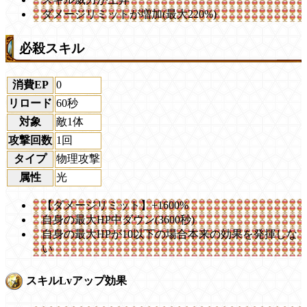
ダメージリミットが増加(最大220%)
必殺スキル
消費EP
0
リロード
60秒
対象
敵1体
攻撃回数
1回
タイプ
物理攻撃
属性
光
【ダメージリミット】+1600%
自身の最大HP中ダウン(3600秒)
自身の最大HPが10以下の場合本来の効果を発揮しな
い
スキルLvアップ効果