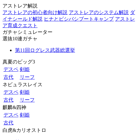
アストレア解説
アストレアの初心者向け解説
アストレアのシステム解説
ダ
イナシールド解説
ヒナとビシバシブートキャンプ
アストレ
ア育成クエスト
ガチャシミュレーター
選抜10連ガチャ
第11回ログレス武器総選挙
真夏のビッグ3
デスペ
剣姫
古代
リーフ
ネビュラスレイス
デスペ
剣姫
古代
リーフ
麒麟&四神
デスペ
剣姫
古代
白虎&カリオストロ