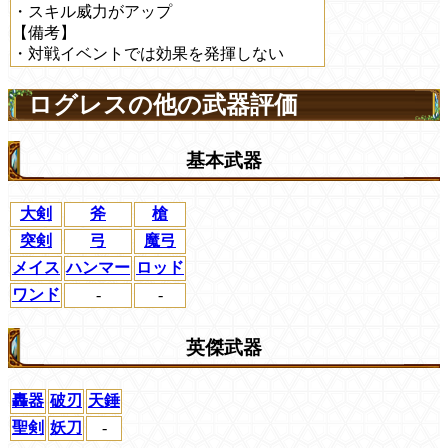
・スキル威力がアップ
【備考】
・対戦イベントでは効果を発揮しない
ログレスの他の武器評価
基本武器
大剣
斧
槍
突剣
弓
魔弓
メイス
ハンマー
ロッド
ワンド
-
-
英傑武器
轟器
破刃
天錘
聖剣
妖刀
-