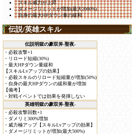
スキル威力が上昇
ダメージリミットが増加(最大2000%)
自身の最大HPダウン量の緩和
伝説/英雄スキル
伝説明獄の豪双斧-聖夜-
・必殺攻撃+1
・リロード短縮(30%)
・最大HPダウン量緩和
【スキルLvアップの効果】
・必殺スキルのリロード短縮量が増加(50%)
・自身の最大HPダウンの緩和量が増加
【備考】
・対戦イベントでは効果を発揮しない
英雄明獄の豪双斧-聖夜-
・必殺攻撃回数+1
・ダメリミ300%増加
・威力極アップ【スキルLvアップの効果】
・ダメージリミットが増加(最大500%)