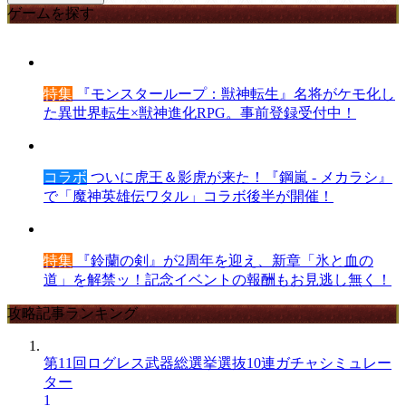
ゲームを探す
特集
『モンスターループ：獣神転生』名将がケモ化し
た異世界転生×獣神進化RPG。事前登録受付中！
コラボ
ついに虎王＆影虎が来た！『鋼嵐 - メカラシ』
で「魔神英雄伝ワタル」コラボ後半が開催！
特集
『鈴蘭の剣』が2周年を迎え、新章「氷と血の
道」を解禁ッ！記念イベントの報酬もお見逃し無く！
攻略記事ランキング
第11回ログレス武器総選挙選抜10連ガチャシミュレー
ター
1