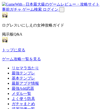
事前ガチャ
ゲーム検索
ログイン
ログレスいにしえの女神攻略ガイド
掲示板Q&A
トップに戻る
ゲーム攻略一覧を見る
リセマラ当たり
最強テンプレ
基本テンプレ
最新アプデ情報
最強Add武器
メダル一覧
よく使う防具
ガチャまとめ
武器評価一覧