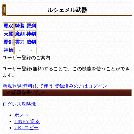
ルシェメル武器
覇双
騎装
羅刹
天翼
魔剣
神剣
覇剣
霊刀
滅剣
神槍
-
-
ユーザー登録のご案内
ユーザー登録(無料)することで、この機能を使うことができ
ます。
新規登録(無料)して使う
登録済みの方はログイン
この記事を書いた人
ログレス攻略班
ポスト
LINEで送る
URLコピー