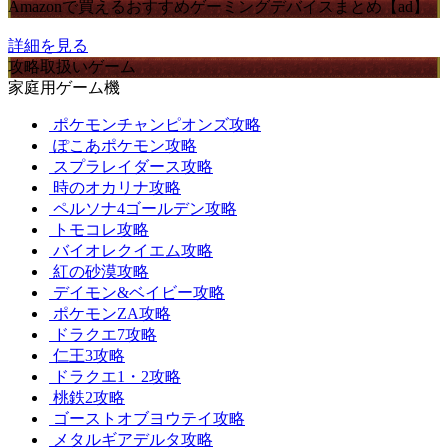
Amazonで買えるおすすめゲーミングデバイスまとめ【ad】
詳細を見る
攻略取扱いゲーム
家庭用ゲーム機
ポケモンチャンピオンズ攻略
ぽこあポケモン攻略
スプラレイダース攻略
時のオカリナ攻略
ペルソナ4ゴールデン攻略
トモコレ攻略
バイオレクイエム攻略
紅の砂漠攻略
デイモン&ベイビー攻略
ポケモンZA攻略
ドラクエ7攻略
仁王3攻略
ドラクエ1・2攻略
桃鉄2攻略
ゴーストオブヨウテイ攻略
メタルギアデルタ攻略