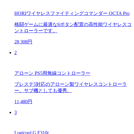
HORIワイヤレスファイティングコマンダー OCTA Pro
格闘ゲームに最適な6ボタン配置の高性能ワイヤレスコ
ントローラーです。
28,308円
2
アローン PS5用無線コントローラー
プレステ5対応のアローン製ワイヤレスコントローラ
ー。サブ機としても優秀。
11,480円
3
Logicool G F310r