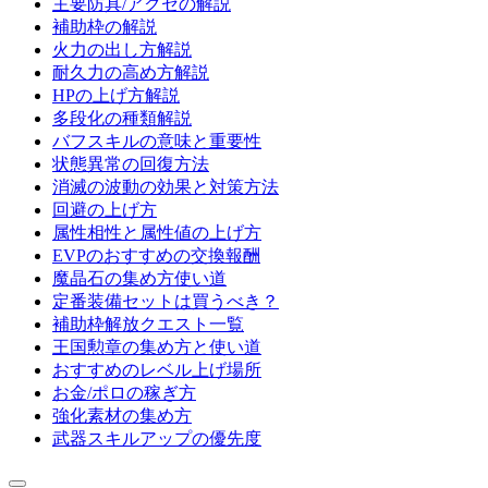
主要防具/アクセの解説
補助枠の解説
火力の出し方解説
耐久力の高め方解説
HPの上げ方解説
多段化の種類解説
バフスキルの意味と重要性
状態異常の回復方法
消滅の波動の効果と対策方法
回避の上げ方
属性相性と属性値の上げ方
EVPのおすすめの交換報酬
魔晶石の集め方使い道
定番装備セットは買うべき？
補助枠解放クエスト一覧
王国勲章の集め方と使い道
おすすめのレベル上げ場所
お金/ポロの稼ぎ方
強化素材の集め方
武器スキルアップの優先度