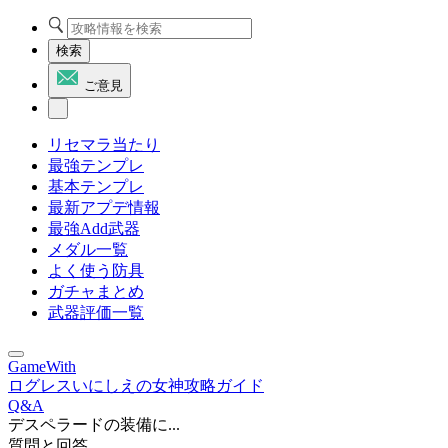
検索
ご意見
リセマラ当たり
最強テンプレ
基本テンプレ
最新アプデ情報
最強Add武器
メダル一覧
よく使う防具
ガチャまとめ
武器評価一覧
GameWith
ログレスいにしえの女神攻略ガイド
Q&A
デスペラードの装備に...
質問と回答