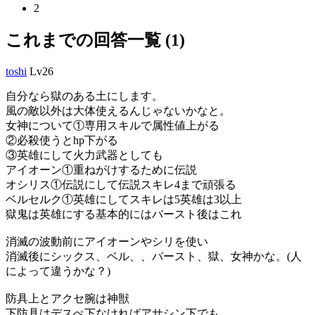
2
これまでの回答一覧 (1)
toshi
Lv26
自分なら獄のある土にします。
風の敵以外は大体使えるんじゃないかなと。
女神について①専用スキルで属性値上がる
②必殺使うとhp下がる
③英雄にして火力武器としても
アイオーン①重ねがけするために伝説
オシリス①伝説にして伝説スキレ4まで頑張る
ベルセルク①英雄にしてスキレは5英雄は3以上
獄鬼は英雄にする基本的にはバースト後はこれ
消滅の波動前にアイオーンやシリを使い
消滅後にシックス、ベル、、バースト、獄、女神かな。(人
によって違うかな？)
防具上とアクセ腕は神獣
下防具はデスぺ下なければアサシン下でも