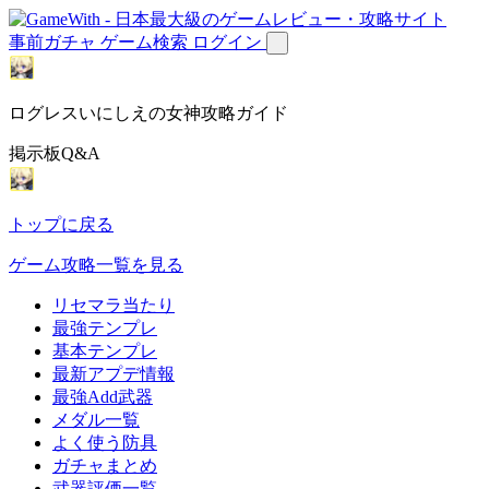
事前ガチャ
ゲーム検索
ログイン
ログレスいにしえの女神攻略ガイド
掲示板Q&A
トップに戻る
ゲーム攻略一覧を見る
リセマラ当たり
最強テンプレ
基本テンプレ
最新アプデ情報
最強Add武器
メダル一覧
よく使う防具
ガチャまとめ
武器評価一覧