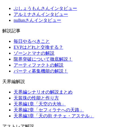
ぶしょうもんさんインタビュー
アルミナさんインタビュー
nullunさんインタビュー
解説記事
毎日やるべきこと
EVPはどれと交換する？
ゾーンとマナの解説
限界突破について徹底解説！
アーティファクトの解説
パーティ募集機能の解説！
天界編解説
天界編シナリオの解説まとめ
天装珠の性能と作り方
天界編1章「天空の大地」
天界編2章「セフィラナへの天路」
天界編3章「天の街 チチェ・アステル」
アストレア解説