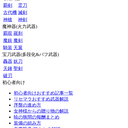
覇剣
霊刀
古代機
滅剣
神槍
神剣
魔神器(火力武器)
覇双
羅刹
魔銃
魔剣
騎装
天翼
宝刀武器(多段化&バフ武器)
轟器
妖刀
天錘
聖剣
破刃
初心者向け
初心者向けおすすめ記事一覧
リセマラおすすめ武器解説
序盤の進め方
女神様からの贈り物の解説
暁の狭間の報酬まとめ
装備の組み方