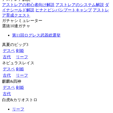
アストレアの初心者向け解説
アストレアのシステム解説
ダ
イナシールド解説
ヒナとビシバシブートキャンプ
アストレ
ア育成クエスト
ガチャシミュレーター
選抜10連ガチャ
第11回ログレス武器総選挙
真夏のビッグ3
デスペ
剣姫
古代
リーフ
ネビュラスレイス
デスペ
剣姫
古代
リーフ
麒麟&四神
デスペ
剣姫
古代
白虎&カリオストロ
リーフ