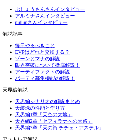
ぶしょうもんさんインタビュー
アルミナさんインタビュー
nullunさんインタビュー
解説記事
毎日やるべきこと
EVPはどれと交換する？
ゾーンとマナの解説
限界突破について徹底解説！
アーティファクトの解説
パーティ募集機能の解説！
天界編解説
天界編シナリオの解説まとめ
天装珠の性能と作り方
天界編1章「天空の大地」
天界編2章「セフィラナへの天路」
天界編3章「天の街 チチェ・アステル」
アストレア解説