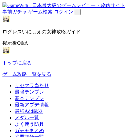
事前ガチャ
ゲーム検索
ログイン
ログレスいにしえの女神攻略ガイド
掲示板Q&A
トップに戻る
ゲーム攻略一覧を見る
リセマラ当たり
最強テンプレ
基本テンプレ
最新アプデ情報
最強Add武器
メダル一覧
よく使う防具
ガチャまとめ
武器評価一覧