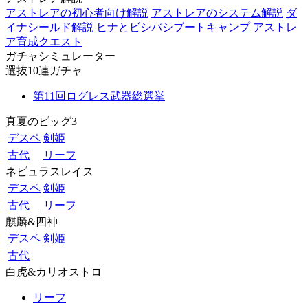
アストレアの初心者向け解説
アストレアのシステム解説
ダ
イナシールド解説
ヒナとビシバシブートキャンプ
アストレ
ア育成クエスト
ガチャシミュレーター
選抜10連ガチャ
第11回ログレス武器総選挙
真夏のビッグ3
デスペ
剣姫
古代
リーフ
ネビュラスレイス
デスペ
剣姫
古代
リーフ
麒麟&四神
デスペ
剣姫
古代
白虎&カリオストロ
リーフ