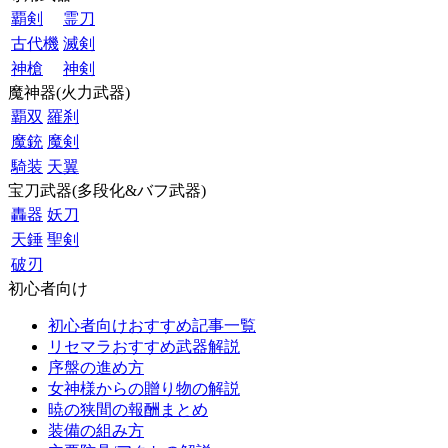
覇剣
霊刀
古代機
滅剣
神槍
神剣
魔神器(火力武器)
覇双
羅刹
魔銃
魔剣
騎装
天翼
宝刀武器(多段化&バフ武器)
轟器
妖刀
天錘
聖剣
破刃
初心者向け
初心者向けおすすめ記事一覧
リセマラおすすめ武器解説
序盤の進め方
女神様からの贈り物の解説
暁の狭間の報酬まとめ
装備の組み方