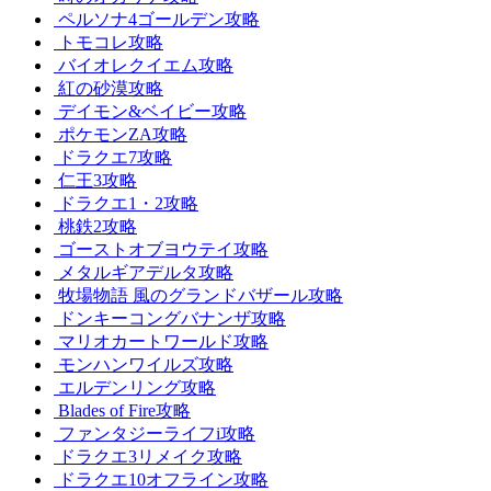
ペルソナ4ゴールデン攻略
トモコレ攻略
バイオレクイエム攻略
紅の砂漠攻略
デイモン&ベイビー攻略
ポケモンZA攻略
ドラクエ7攻略
仁王3攻略
ドラクエ1・2攻略
桃鉄2攻略
ゴーストオブヨウテイ攻略
メタルギアデルタ攻略
牧場物語 風のグランドバザール攻略
ドンキーコングバナンザ攻略
マリオカートワールド攻略
モンハンワイルズ攻略
エルデンリング攻略
Blades of Fire攻略
ファンタジーライフi攻略
ドラクエ3リメイク攻略
ドラクエ10オフライン攻略