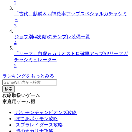
2
「古代」麒麟＆四神確率アップスペシャルガチャシミ
ュ
3
ジョブ別(4次職)のテンプレ装備一覧
4
「リーフ」白虎＆カリオストロ確率アップSPリーフガ
チャシミュレーター
5
ランキングをもっとみる
検索
攻略取扱いゲーム
家庭用ゲーム機
ポケモンチャンピオンズ攻略
ぽこあポケモン攻略
スプラレイダース攻略
時のオカリナ攻略