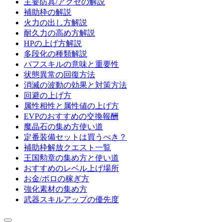
主要防具/アクセの解説
補助枠の解説
火力の出し方解説
耐久力の高め方解説
HPの上げ方解説
多段化の種類解説
バフスキルの意味と重要性
状態異常の回復方法
消滅の波動の効果と対策方法
回避の上げ方
属性相性と属性値の上げ方
EVPのおすすめの交換報酬
魔晶石の集め方使い道
定番装備セットは買うべき？
補助枠解放クエスト一覧
王国勲章の集め方と使い道
おすすめのレベル上げ場所
お金/ポロの稼ぎ方
強化素材の集め方
武器スキルアップの優先度