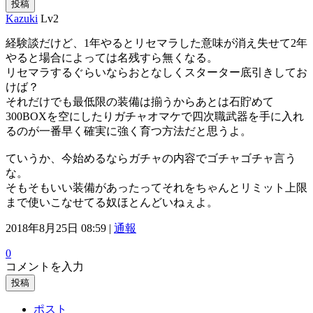
投稿
Kazuki
Lv2
経験談だけど、1年やるとリセマラした意味が消え失せて2年
やると場合によっては名残すら無くなる。
リセマラするぐらいならおとなしくスターター底引きしてお
けば？
それだけでも最低限の装備は揃うからあとは石貯めて
300BOXを空にしたりガチャオマケで四次職武器を手に入れ
るのが一番早く確実に強く育つ方法だと思うよ。
ていうか、今始めるならガチャの内容でゴチャゴチャ言う
な。
そもそもいい装備があったってそれをちゃんとリミット上限
まで使いこなせてる奴ほとんどいねぇよ。
2018年8月25日 08:59 |
通報
0
コメントを入力
投稿
ポスト