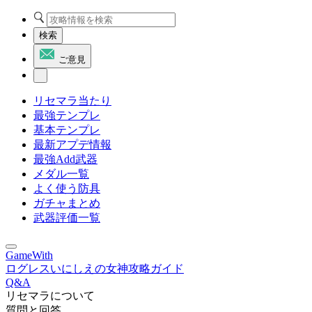
検索
ご意見
リセマラ当たり
最強テンプレ
基本テンプレ
最新アプデ情報
最強Add武器
メダル一覧
よく使う防具
ガチャまとめ
武器評価一覧
GameWith
ログレスいにしえの女神攻略ガイド
Q&A
リセマラについて
質問と回答