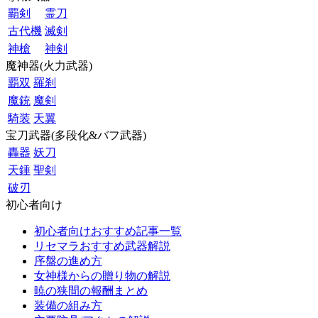
覇剣
霊刀
古代機
滅剣
神槍
神剣
魔神器(火力武器)
覇双
羅刹
魔銃
魔剣
騎装
天翼
宝刀武器(多段化&バフ武器)
轟器
妖刀
天錘
聖剣
破刃
初心者向け
初心者向けおすすめ記事一覧
リセマラおすすめ武器解説
序盤の進め方
女神様からの贈り物の解説
暁の狭間の報酬まとめ
装備の組み方