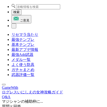
検索
ご意見
リセマラ当たり
最強テンプレ
基本テンプレ
最新アプデ情報
最強Add武器
メダル一覧
よく使う防具
ガチャまとめ
武器評価一覧
GameWith
ログレスいにしえの女神攻略ガイド
Q&A
マジシャンの補助枠に...
質問と回答