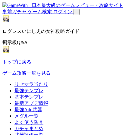
事前ガチャ
ゲーム検索
ログイン
ログレスいにしえの女神攻略ガイド
掲示板Q&A
トップに戻る
ゲーム攻略一覧を見る
リセマラ当たり
最強テンプレ
基本テンプレ
最新アプデ情報
最強Add武器
メダル一覧
よく使う防具
ガチャまとめ
武器評価一覧