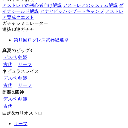
アストレアの初心者向け解説
アストレアのシステム解説
ダ
イナシールド解説
ヒナとビシバシブートキャンプ
アストレ
ア育成クエスト
ガチャシミュレーター
選抜10連ガチャ
第11回ログレス武器総選挙
真夏のビッグ3
デスペ
剣姫
古代
リーフ
ネビュラスレイス
デスペ
剣姫
古代
リーフ
麒麟&四神
デスペ
剣姫
古代
白虎&カリオストロ
リーフ