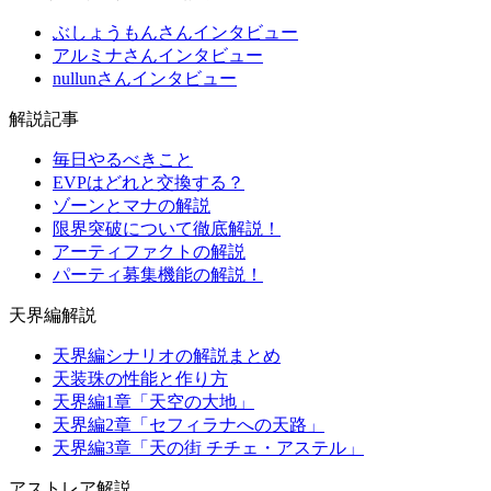
ぶしょうもんさんインタビュー
アルミナさんインタビュー
nullunさんインタビュー
解説記事
毎日やるべきこと
EVPはどれと交換する？
ゾーンとマナの解説
限界突破について徹底解説！
アーティファクトの解説
パーティ募集機能の解説！
天界編解説
天界編シナリオの解説まとめ
天装珠の性能と作り方
天界編1章「天空の大地」
天界編2章「セフィラナへの天路」
天界編3章「天の街 チチェ・アステル」
アストレア解説