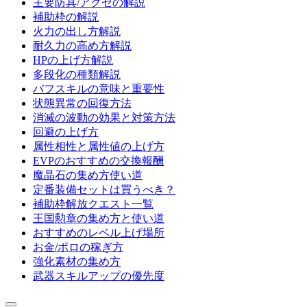
主要防具/アクセの解説
補助枠の解説
火力の出し方解説
耐久力の高め方解説
HPの上げ方解説
多段化の種類解説
バフスキルの意味と重要性
状態異常の回復方法
消滅の波動の効果と対策方法
回避の上げ方
属性相性と属性値の上げ方
EVPのおすすめの交換報酬
魔晶石の集め方使い道
定番装備セットは買うべき？
補助枠解放クエスト一覧
王国勲章の集め方と使い道
おすすめのレベル上げ場所
お金/ポロの稼ぎ方
強化素材の集め方
武器スキルアップの優先度