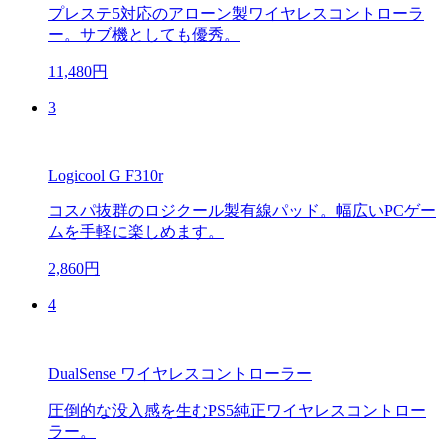
プレステ5対応のアローン製ワイヤレスコントローラ
ー。サブ機としても優秀。
11,480円
3
Logicool G F310r
コスパ抜群のロジクール製有線パッド。幅広いPCゲー
ムを手軽に楽しめます。
2,860円
4
DualSense ワイヤレスコントローラー
圧倒的な没入感を生むPS5純正ワイヤレスコントロー
ラー。