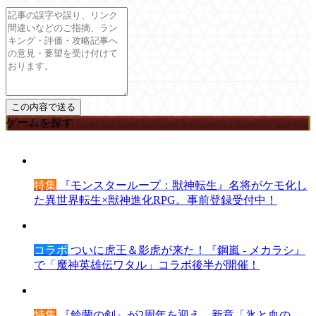
ゲームを探す
特集
『モンスターループ：獣神転生』名将がケモ化し
た異世界転生×獣神進化RPG。事前登録受付中！
コラボ
ついに虎王＆影虎が来た！『鋼嵐 - メカラシ』
で「魔神英雄伝ワタル」コラボ後半が開催！
特集
『鈴蘭の剣』が2周年を迎え、新章「氷と血の