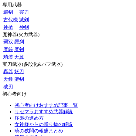
専用武器
覇剣
霊刀
古代機
滅剣
神槍
神剣
魔神器(火力武器)
覇双
羅刹
魔銃
魔剣
騎装
天翼
宝刀武器(多段化&バフ武器)
轟器
妖刀
天錘
聖剣
破刃
初心者向け
初心者向けおすすめ記事一覧
リセマラおすすめ武器解説
序盤の進め方
女神様からの贈り物の解説
暁の狭間の報酬まとめ