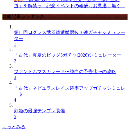
道」を解禁ッ！記念イベントの報酬もお見逃し無く！
攻略記事ランキング
第11回ログレス武器総選挙選抜10連ガチャシミュレー
ター
1
「古代」真夏のビッグ3ガチャ(2026)シミュレーター
2
ファントムマスカレード〜純白の予告状〜の攻略
3
「古代」ネビュラスレイス確率アップガチャシミュレ
ーター
4
剣姫の最強テンプレ装備
5
もっとみる