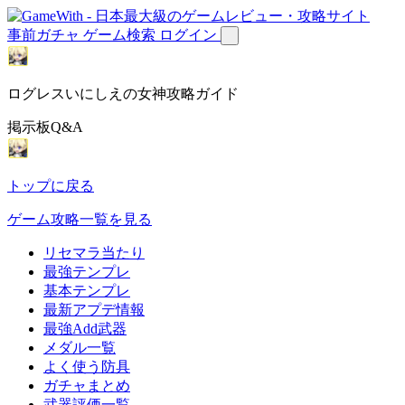
事前ガチャ
ゲーム検索
ログイン
ログレスいにしえの女神攻略ガイド
掲示板Q&A
トップに戻る
ゲーム攻略一覧を見る
リセマラ当たり
最強テンプレ
基本テンプレ
最新アプデ情報
最強Add武器
メダル一覧
よく使う防具
ガチャまとめ
武器評価一覧