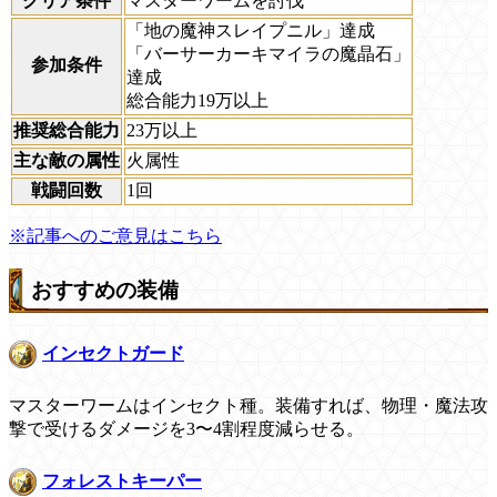
クリア条件
マスターワームを討伐
「地の魔神スレイプニル」達成
「バーサーカーキマイラの魔晶石」
参加条件
達成
総合能力19万以上
推奨総合能力
23万以上
主な敵の属性
火属性
戦闘回数
1回
※記事へのご意見はこちら
おすすめの装備
インセクトガード
マスターワームはインセクト種。装備すれば、物理・魔法攻
撃で受けるダメージを3〜4割程度減らせる。
フォレストキーパー