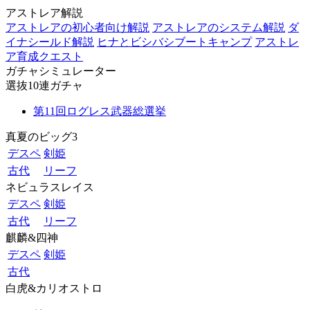
アストレア解説
アストレアの初心者向け解説
アストレアのシステム解説
ダ
イナシールド解説
ヒナとビシバシブートキャンプ
アストレ
ア育成クエスト
ガチャシミュレーター
選抜10連ガチャ
第11回ログレス武器総選挙
真夏のビッグ3
デスペ
剣姫
古代
リーフ
ネビュラスレイス
デスペ
剣姫
古代
リーフ
麒麟&四神
デスペ
剣姫
古代
白虎&カリオストロ