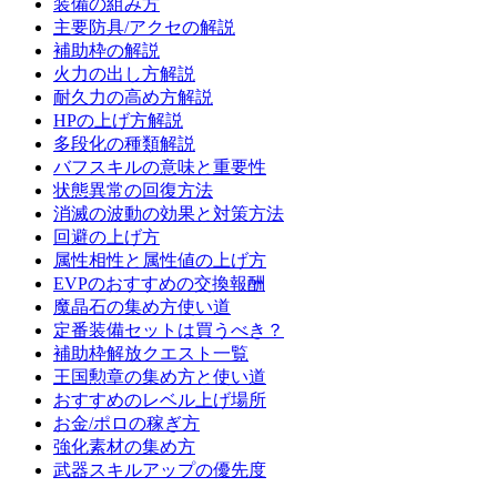
装備の組み方
主要防具/アクセの解説
補助枠の解説
火力の出し方解説
耐久力の高め方解説
HPの上げ方解説
多段化の種類解説
バフスキルの意味と重要性
状態異常の回復方法
消滅の波動の効果と対策方法
回避の上げ方
属性相性と属性値の上げ方
EVPのおすすめの交換報酬
魔晶石の集め方使い道
定番装備セットは買うべき？
補助枠解放クエスト一覧
王国勲章の集め方と使い道
おすすめのレベル上げ場所
お金/ポロの稼ぎ方
強化素材の集め方
武器スキルアップの優先度