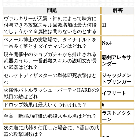
問題
解答
ヴァルキリーが天翼・神剣によって味方に
付与できる攻撃スキル回数増加は最大何段
11
でしょうか？※属性は問わないものとする
ベノール博士の実験場で、ダイナボルトを
No.4
一番多く落とすダイナマジンはどれ？
現在開催中のジョブガチャから排出される
覇剣アレキサ
武器のうち、一番必殺スキルの説明文が長
ンダー
い武器はどれ？
セルケトディザスターの単体即死攻撃はど
ジャッジメン
れ
トブリンガー
火属性バトルラッシュ・パーティHARDの9
イフリート
戦目の敵はどれ
ドロップ効果は最大いくつ付けれる？
6
ラストノクタ
至高 断罪の紅鎌の必殺スキル名はどれ？
ーン
次の順に武器を使用した場合に、5番目の武
器の攻撃回数は？