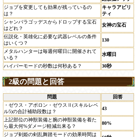
ジョブを変更しても効果が残っているの
キャラアビリ
は？
ティ
シャンバラゴッデスからドロップする宝石
女神の宝石
はどれ？
伝説化・英雄化に必要な武器レベルの条件
130
はいくつ？
メタルハンターは毎週何曜日に開催されて
水曜日
いる？
ハイパーモードの秒数は何秒ある？
30秒
2級の問題と回答
問題
回答
・ゼウス・アポロン・ゼウスⅡ(スキルレベ
43
ル5)の合計補助段数は？
上記部位の神獣装備と腕の神獣装備を着た
80%
ら最大何%ダメージ軽減出来る？
ジョブ剣姫の剣乱舞踏モードの効果時間は