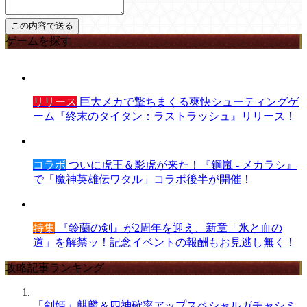
ゲームを探す
リリース
巨大メカで撃ちまくる爽快シューティングゲ
ーム『終末のタイタン：ラストラッシュ』リリース！
コラボ
ついに虎王＆影虎が来た！『鋼嵐 - メカラシ』
で「魔神英雄伝ワタル」コラボ後半が開催！
特集
『鈴蘭の剣』が2周年を迎え、新章「氷と血の
道」を解禁ッ！記念イベントの報酬もお見逃し無く！
攻略記事ランキング
「剣姫」麒麟＆四神確率アップスペシャルガチャシミ