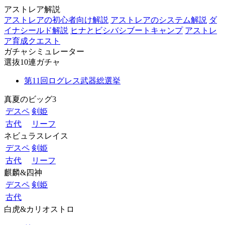
アストレア解説
アストレアの初心者向け解説
アストレアのシステム解説
ダ
イナシールド解説
ヒナとビシバシブートキャンプ
アストレ
ア育成クエスト
ガチャシミュレーター
選抜10連ガチャ
第11回ログレス武器総選挙
真夏のビッグ3
デスペ
剣姫
古代
リーフ
ネビュラスレイス
デスペ
剣姫
古代
リーフ
麒麟&四神
デスペ
剣姫
古代
白虎&カリオストロ