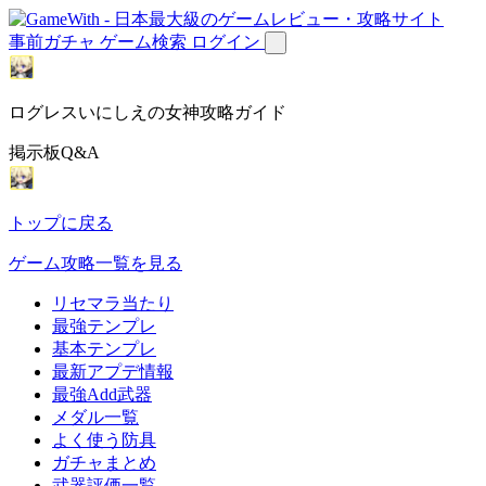
事前ガチャ
ゲーム検索
ログイン
ログレスいにしえの女神攻略ガイド
掲示板Q&A
トップに戻る
ゲーム攻略一覧を見る
リセマラ当たり
最強テンプレ
基本テンプレ
最新アプデ情報
最強Add武器
メダル一覧
よく使う防具
ガチャまとめ
武器評価一覧