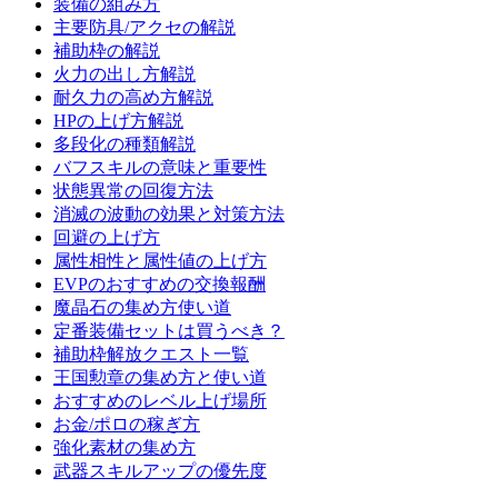
装備の組み方
主要防具/アクセの解説
補助枠の解説
火力の出し方解説
耐久力の高め方解説
HPの上げ方解説
多段化の種類解説
バフスキルの意味と重要性
状態異常の回復方法
消滅の波動の効果と対策方法
回避の上げ方
属性相性と属性値の上げ方
EVPのおすすめの交換報酬
魔晶石の集め方使い道
定番装備セットは買うべき？
補助枠解放クエスト一覧
王国勲章の集め方と使い道
おすすめのレベル上げ場所
お金/ポロの稼ぎ方
強化素材の集め方
武器スキルアップの優先度