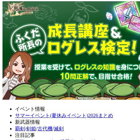
イベント情報
サマーイベント(夏休みイベント)2026まとめ
新武器情報
覇剣
/
剣姫
/
古代機
/
滅剣
注目記事