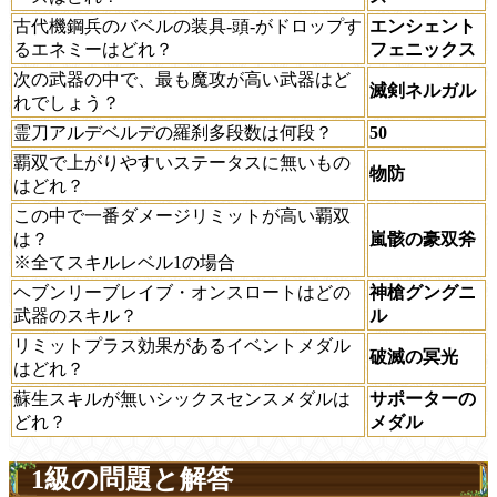
古代機鋼兵のバベルの装具-頭-がドロップす
エンシェント
るエネミーはどれ？
フェニックス
次の武器の中で、最も魔攻が高い武器はど
滅剣ネルガル
れでしょう？
霊刀アルデベルデの羅刹多段数は何段？
50
覇双で上がりやすいステータスに無いもの
物防
はどれ？
この中で一番ダメージリミットが高い覇双
は？
嵐骸の豪双斧
※全てスキルレベル1の場合
ヘブンリーブレイブ・オンスロートはどの
神槍グングニ
武器のスキル？
ル
リミットプラス効果があるイベントメダル
破滅の冥光
はどれ？
蘇生スキルが無いシックスセンスメダルは
サポーターの
どれ？
メダル
1級の問題と解答