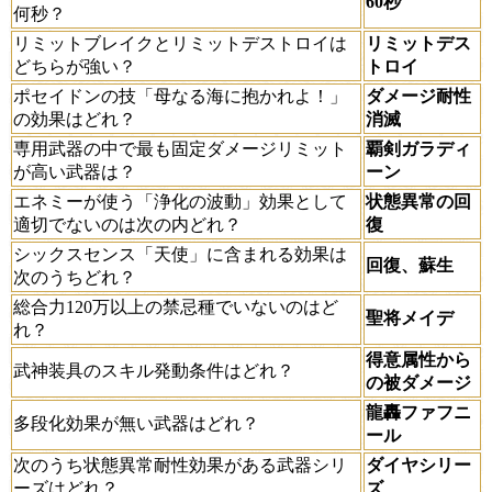
60秒
何秒？
リミットブレイクとリミットデストロイは
リミットデス
どちらが強い？
トロイ
ポセイドンの技「母なる海に抱かれよ！」
ダメージ耐性
の効果はどれ？
消滅
専用武器の中で最も固定ダメージリミット
覇剣ガラディ
が高い武器は？
ーン
エネミーが使う「浄化の波動」効果として
状態異常の回
適切でないのは次の内どれ？
復
シックスセンス「天使」に含まれる効果は
回復、蘇生
次のうちどれ？
総合力120万以上の禁忌種でいないのはど
聖将メイデ
れ？
得意属性から
武神装具のスキル発動条件はどれ？
の被ダメージ
龍轟ファフニ
多段化効果が無い武器はどれ？
ール
次のうち状態異常耐性効果がある武器シリ
ダイヤシリー
ーズはどれ？
ズ