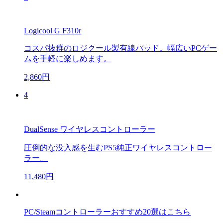
Logicool G F310r
コスパ抜群のロジクール製有線パッド。幅広いPCゲー
ムを手軽に楽しめます。
2,860円
4
DualSense ワイヤレスコントローラー
圧倒的な没入感を生むPS5純正ワイヤレスコントロー
ラー。
11,480円
PC/Steamコントローラーおすすめ20選はこちら