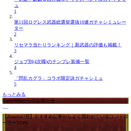
ュ
1
第11回ログレス武器総選挙選抜10連ガチャシミュレー
ター
2
リセマラ当たりランキング｜新武器の評価も掲載！
3
ジョブ別(4次職)のテンプレ装備一覧
4
「閃乱カグラ」コラボ限定詠ガチャシミュ
5
もっとみる
GameWithからのお知らせ
【Amazon7月】おすすめ記事からよく買われているコントロ
ーラーTOP4