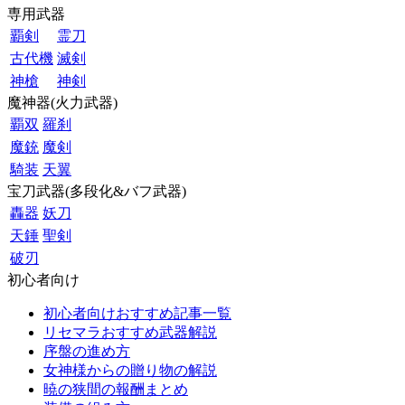
専用武器
覇剣
霊刀
古代機
滅剣
神槍
神剣
魔神器(火力武器)
覇双
羅刹
魔銃
魔剣
騎装
天翼
宝刀武器(多段化&バフ武器)
轟器
妖刀
天錘
聖剣
破刃
初心者向け
初心者向けおすすめ記事一覧
リセマラおすすめ武器解説
序盤の進め方
女神様からの贈り物の解説
暁の狭間の報酬まとめ