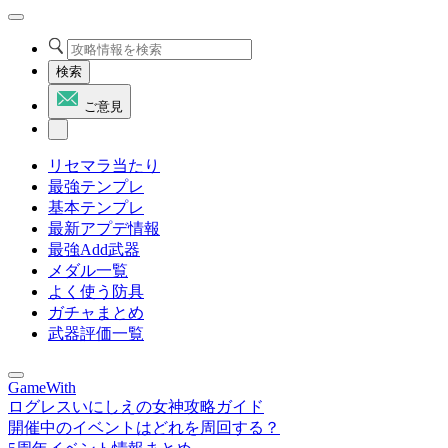
検索
ご意見
リセマラ当たり
最強テンプレ
基本テンプレ
最新アプデ情報
最強Add武器
メダル一覧
よく使う防具
ガチャまとめ
武器評価一覧
GameWith
ログレスいにしえの女神攻略ガイド
開催中のイベントはどれを周回する？