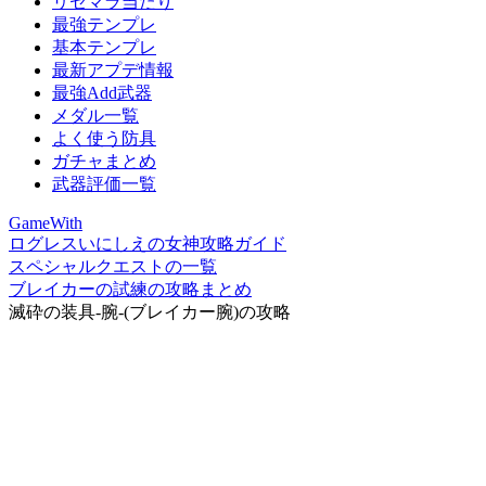
リセマラ当たり
最強テンプレ
基本テンプレ
最新アプデ情報
最強Add武器
メダル一覧
よく使う防具
ガチャまとめ
武器評価一覧
GameWith
ログレスいにしえの女神攻略ガイド
スペシャルクエストの一覧
ブレイカーの試練の攻略まとめ
滅砕の装具-腕-(ブレイカー腕)の攻略