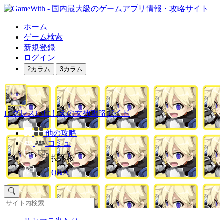
ホーム
ゲーム検索
新規登録
ログイン
2カラム
3カラム
ログレスいにしえの女神攻略ガイド
他の攻略
コミュ
掲示板
Q&A