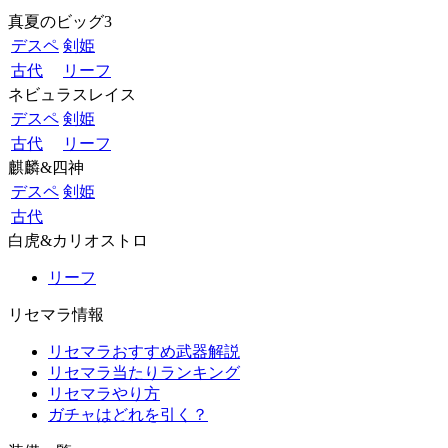
真夏のビッグ3
デスペ
剣姫
古代
リーフ
ネビュラスレイス
デスペ
剣姫
古代
リーフ
麒麟&四神
デスペ
剣姫
古代
白虎&カリオストロ
リーフ
リセマラ情報
リセマラおすすめ武器解説
リセマラ当たりランキング
リセマラやり方
ガチャはどれを引く？