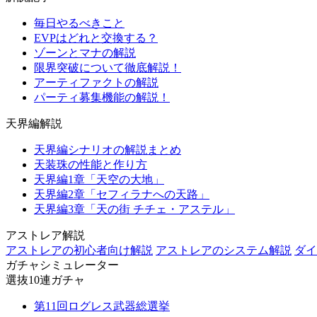
毎日やるべきこと
EVPはどれと交換する？
ゾーンとマナの解説
限界突破について徹底解説！
アーティファクトの解説
パーティ募集機能の解説！
天界編解説
天界編シナリオの解説まとめ
天装珠の性能と作り方
天界編1章「天空の大地」
天界編2章「セフィラナへの天路」
天界編3章「天の街 チチェ・アステル」
アストレア解説
アストレアの初心者向け解説
アストレアのシステム解説
ダイ
ガチャシミュレーター
選抜10連ガチャ
第11回ログレス武器総選挙