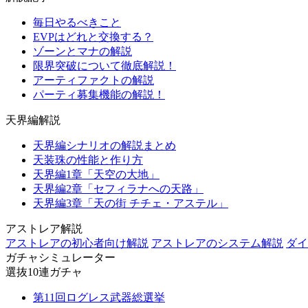
毎日やるべきこと
EVPはどれと交換する？
ゾーンとマナの解説
限界突破について徹底解説！
アーティファクトの解説
パーティ募集機能の解説！
天界編解説
天界編シナリオの解説まとめ
天装珠の性能と作り方
天界編1章「天空の大地」
天界編2章「セフィラナへの天路」
天界編3章「天の街 チチェ・アステル」
アストレア解説
アストレアの初心者向け解説
アストレアのシステム解説
ダイ
ガチャシミュレーター
選抜10連ガチャ
第11回ログレス武器総選挙