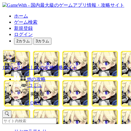
ホーム
ゲーム検索
新規登録
ログイン
2カラム
3カラム
ログレスいにしえの女神攻略ガイド
他の攻略
コミュ
掲示板
Q&A