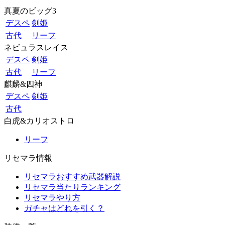
真夏のビッグ3
デスペ
剣姫
古代
リーフ
ネビュラスレイス
デスペ
剣姫
古代
リーフ
麒麟&四神
デスペ
剣姫
古代
白虎&カリオストロ
リーフ
リセマラ情報
リセマラおすすめ武器解説
リセマラ当たりランキング
リセマラやり方
ガチャはどれを引く？