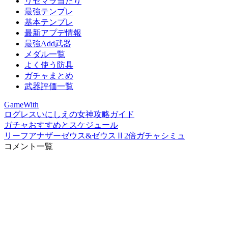
リセマラ当たり
最強テンプレ
基本テンプレ
最新アプデ情報
最強Add武器
メダル一覧
よく使う防具
ガチャまとめ
武器評価一覧
GameWith
ログレスいにしえの女神攻略ガイド
ガチャおすすめとスケジュール
リーフアナザーゼウス&ゼウスⅡ2倍ガチャシミュ
コメント一覧