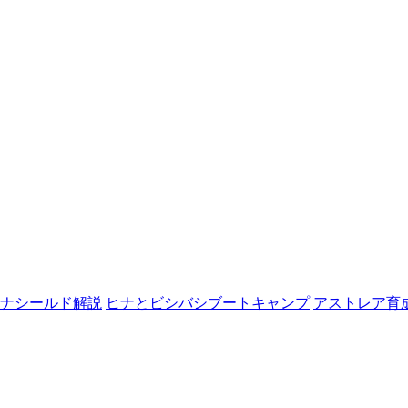
ナシールド解説
ヒナとビシバシブートキャンプ
アストレア育