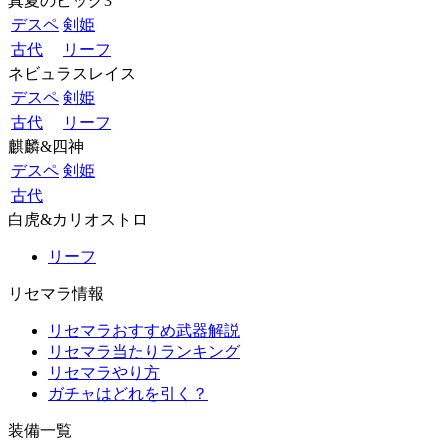
真夏のビッグ3
デスペ
剣姫
古代
リーフ
ネビュラスレイス
デスペ
剣姫
古代
リーフ
麒麟&四神
デスペ
剣姫
古代
白虎&カリオストロ
リーフ
リセマラ情報
リセマラおすすめ武器解説
リセマラ当たりランキング
リセマラやり方
ガチャはどれを引く？
装備一覧