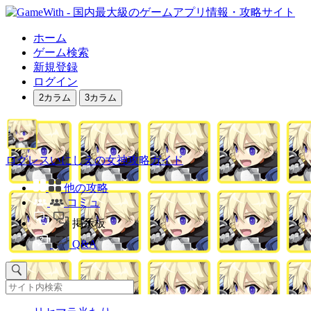
ホーム
ゲーム検索
新規登録
ログイン
2カラム
3カラム
ログレスいにしえの女神攻略ガイド
他の攻略
コミュ
掲示板
Q&A