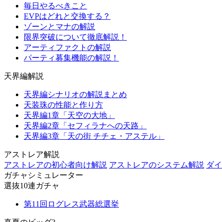
毎日やるべきこと
EVPはどれと交換する？
ゾーンとマナの解説
限界突破について徹底解説！
アーティファクトの解説
パーティ募集機能の解説！
天界編解説
天界編シナリオの解説まとめ
天装珠の性能と作り方
天界編1章「天空の大地」
天界編2章「セフィラナへの天路」
天界編3章「天の街 チチェ・アステル」
アストレア解説
アストレアの初心者向け解説
アストレアのシステム解説
ダイ
ガチャシミュレーター
選抜10連ガチャ
第11回ログレス武器総選挙