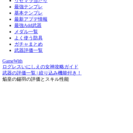
リセマラ当たり
最強テンプレ
基本テンプレ
最新アプデ情報
最強Add武器
メダル一覧
よく使う防具
ガチャまとめ
武器評価一覧
GameWith
ログレスいにしえの女神攻略ガイド
武器の評価一覧 | 絞り込み機能付き！
焔皇の錫羽の評価とスキル性能