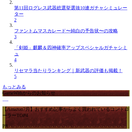
第11回ログレス武器総選挙選抜10連ガチャシミュレー
ター
2
ファントムマスカレード〜純白の予告状〜の攻略
3
「剣姫」麒麟＆四神確率アップスペシャルガチャシミ
ュ
4
リセマラ当たりランキング｜新武器の評価も掲載！
5
もっとみる
GameWithからのお知らせ
【Amazon7月】おすすめ記事からよく買われているコントロ
ーラーTOP4
PR