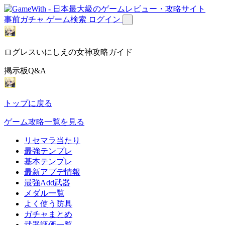
事前ガチャ
ゲーム検索
ログイン
ログレスいにしえの女神攻略ガイド
掲示板Q&A
トップに戻る
ゲーム攻略一覧を見る
リセマラ当たり
最強テンプレ
基本テンプレ
最新アプデ情報
最強Add武器
メダル一覧
よく使う防具
ガチャまとめ
武器評価一覧