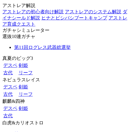
アストレア解説
アストレアの初心者向け解説
アストレアのシステム解説
ダ
イナシールド解説
ヒナとビシバシブートキャンプ
アストレ
ア育成クエスト
ガチャシミュレーター
選抜10連ガチャ
第11回ログレス武器総選挙
真夏のビッグ3
デスペ
剣姫
古代
リーフ
ネビュラスレイス
デスペ
剣姫
古代
リーフ
麒麟&四神
デスペ
剣姫
古代
白虎&カリオストロ