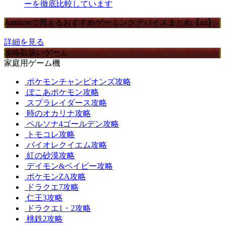
ーを徹底比較しています
Amazonで買えるおすすめゲーミングデバイスまとめ【ad】
詳細を見る
攻略取扱いゲーム
家庭用ゲーム機
ポケモンチャンピオンズ攻略
ぽこあポケモン攻略
スプラレイダース攻略
時のオカリナ攻略
ペルソナ4ゴールデン攻略
トモコレ攻略
バイオレクイエム攻略
紅の砂漠攻略
デイモン&ベイビー攻略
ポケモンZA攻略
ドラクエ7攻略
仁王3攻略
ドラクエ1・2攻略
桃鉄2攻略