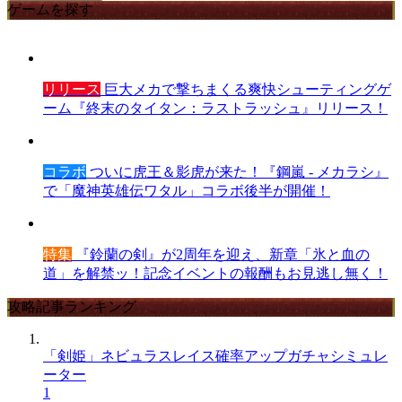
ゲームを探す
リリース
巨大メカで撃ちまくる爽快シューティングゲ
ーム『終末のタイタン：ラストラッシュ』リリース！
コラボ
ついに虎王＆影虎が来た！『鋼嵐 - メカラシ』
で「魔神英雄伝ワタル」コラボ後半が開催！
特集
『鈴蘭の剣』が2周年を迎え、新章「氷と血の
道」を解禁ッ！記念イベントの報酬もお見逃し無く！
攻略記事ランキング
「剣姫」ネビュラスレイス確率アップガチャシミュレ
ーター
1