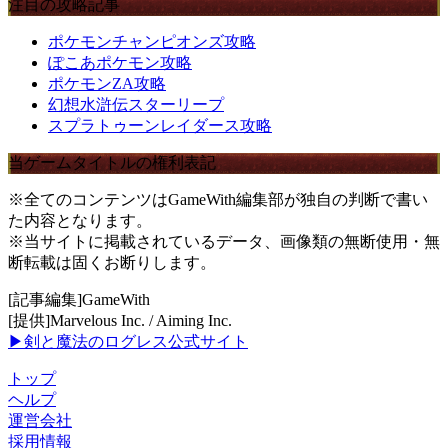
注目の攻略記事
ポケモンチャンピオンズ攻略
ぽこあポケモン攻略
ポケモンZA攻略
幻想水滸伝スターリープ
スプラトゥーンレイダース攻略
当ゲームタイトルの権利表記
※全てのコンテンツはGameWith編集部が独自の判断で書い
た内容となります。
※当サイトに掲載されているデータ、画像類の無断使用・無
断転載は固くお断りします。
[記事編集]GameWith
[提供]Marvelous Inc. / Aiming Inc.
▶剣と魔法のログレス公式サイト
トップ
ヘルプ
運営会社
採用情報