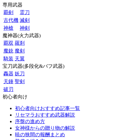
専用武器
覇剣
霊刀
古代機
滅剣
神槍
神剣
魔神器(火力武器)
覇双
羅刹
魔銃
魔剣
騎装
天翼
宝刀武器(多段化&バフ武器)
轟器
妖刀
天錘
聖剣
破刃
初心者向け
初心者向けおすすめ記事一覧
リセマラおすすめ武器解説
序盤の進め方
女神様からの贈り物の解説
暁の狭間の報酬まとめ