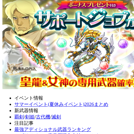
イベント情報
サマーイベント(夏休みイベント)2026まとめ
新武器情報
覇剣
/
剣姫
/
古代機
/
滅剣
注目記事
最強アディショナル武器ランキング