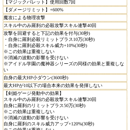
【マジックバレット】使用回数7回
【ダメージリミット】+600%
魔攻による物理攻撃
スキル中のみ羅刹の必殺攻撃スキル連撃40回
攻撃を回避すると下記の効果を付与(30秒)
・自身に羅刹必殺リミットプラス10万(30秒)
・自身に羅刹必殺スキル威力+10%(30秒)
※この効果は重複しない
※消滅の波動の影響を受けない
※アイドル学園の魔神器シリーズの同様の効果と重複しな
い
自身の最大HP小ダウン(3600秒)
最大HPが10以下の場合本来の効果を発揮しない
【剣姫ゲージ発動中の効果】
スキル中のみ羅刹の必殺攻撃スキル連撃20回
自身に羅刹のリミットプラス50万(30秒)
※この効果は重複しない
※消滅の波動の影響を受けない
自身に羅刹のスキル威力アップ+120%(30秒)
※この効果は重複しない