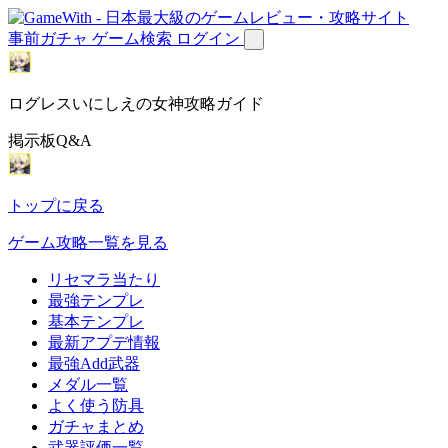
事前ガチャ
ゲーム検索
ログイン
ログレスいにしえの女神攻略ガイド
掲示板Q&A
トップに戻る
ゲーム攻略一覧を見る
リセマラ当たり
最強テンプレ
基本テンプレ
最新アプデ情報
最強Add武器
メダル一覧
よく使う防具
ガチャまとめ
武器評価一覧