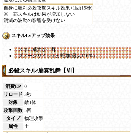
自身に羅刹必殺攻撃スキル効果+1回(15秒)
※一部スキルは効果が増加しない
消滅の波動の影響を受けない
スキルLvアップ効果
スキル威力が上昇
ダメージリミットが増加(最大110％)
必殺スキル/崩奏乱舞【Ⅶ】
消費EP
0
リロード
3秒
対象
敵1体
攻撃回数
5回
タイプ
物理攻撃
属性
土