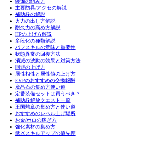
装備の組み方
主要防具/アクセの解説
補助枠の解説
火力の出し方解説
耐久力の高め方解説
HPの上げ方解説
多段化の種類解説
バフスキルの意味と重要性
状態異常の回復方法
消滅の波動の効果と対策方法
回避の上げ方
属性相性と属性値の上げ方
EVPのおすすめの交換報酬
魔晶石の集め方使い道
定番装備セットは買うべき？
補助枠解放クエスト一覧
王国勲章の集め方と使い道
おすすめのレベル上げ場所
お金/ポロの稼ぎ方
強化素材の集め方
武器スキルアップの優先度