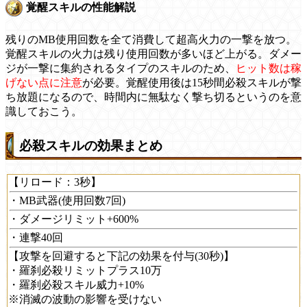
覚醒スキルの性能解説
残りのMB使用回数を全て消費して超高火力の一撃を放つ。
覚醒スキルの火力は残り使用回数が多いほど上がる。ダメー
ジが一撃に集約されるタイプのスキルのため、
ヒット数は稼
げない点に注意
が必要。覚醒使用後は15秒間必殺スキルが撃
ち放題になるので、時間内に無駄なく撃ち切るというのを意
識しておこう。
必殺スキルの効果まとめ
【リロード：3秒】
・MB武器(使用回数7回)
・ダメージリミット+600%
・連撃40回
【攻撃を回避すると下記の効果を付与(30秒)】
・羅刹必殺リミットプラス10万
・羅刹必殺スキル威力+10%
※消滅の波動の影響を受けない