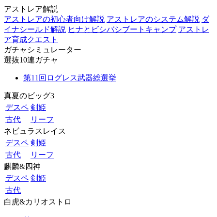
アストレア解説
アストレアの初心者向け解説
アストレアのシステム解説
ダ
イナシールド解説
ヒナとビシバシブートキャンプ
アストレ
ア育成クエスト
ガチャシミュレーター
選抜10連ガチャ
第11回ログレス武器総選挙
真夏のビッグ3
デスペ
剣姫
古代
リーフ
ネビュラスレイス
デスペ
剣姫
古代
リーフ
麒麟&四神
デスペ
剣姫
古代
白虎&カリオストロ