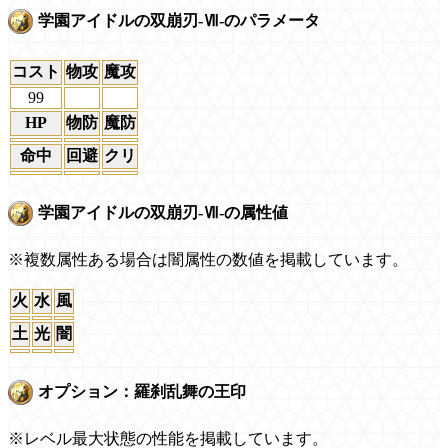
学園アイドルの双崩刃-Ⅶ-のパラメータ
コスト
物攻
魔攻
99
HP
物防
魔防
命中
回避
クリ
学園アイドルの双崩刃-Ⅶ-の属性値
※複数属性ある場合は闇属性の数値を掲載しています。
火
水
風
土
光
闇
オプション：羅刹乱舞の王印
※レベル最大状態の性能を掲載しています。