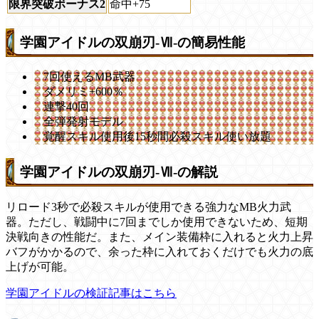
限界突破ボーナス2
命中+75
学園アイドルの双崩刃-Ⅶ-の簡易性能
7回使えるMB武器
ダメリミ+600％
連撃40回
全弾発射モデル
覚醒スキル使用後15秒間必殺スキル使い放題
学園アイドルの双崩刃-Ⅶ-の解説
リロード3秒で必殺スキルが使用できる強力なMB火力武
器。ただし、戦闘中に7回までしか使用できないため、短期
決戦向きの性能だ。また、メイン装備枠に入れると火力上昇
バフがかかるので、余った枠に入れておくだけでも火力の底
上げが可能。
学園アイドルの検証記事はこちら