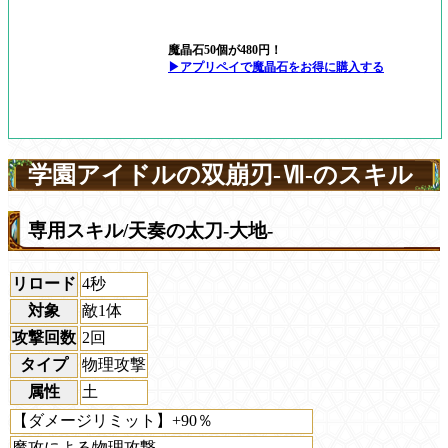
魔晶石50個が480円！
▶アプリペイで魔晶石をお得に購入する
学園アイドルの双崩刃-Ⅶ-のスキル
専用スキル/天奏の太刀-大地-
リロード
4秒
対象
敵1体
攻撃回数
2回
タイプ
物理攻撃
属性
土
【ダメージリミット】+90％
魔攻による物理攻撃