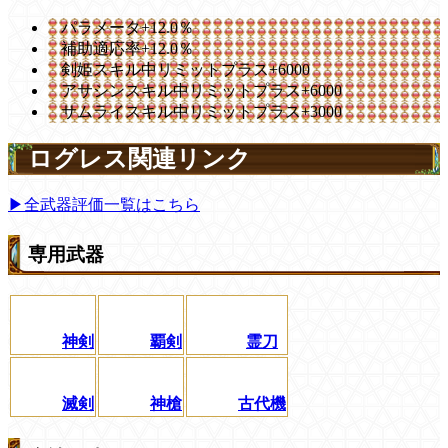
パラメータ+12.0％
補助適応率+12.0％
剣姫スキル中リミットプラス+6000
アサシンスキル中リミットプラス+6000
サムライスキル中リミットプラス+3000
ログレス関連リンク
▶全武器評価一覧はこちら
専用武器
神剣
覇剣
霊刀
滅剣
神槍
古代機