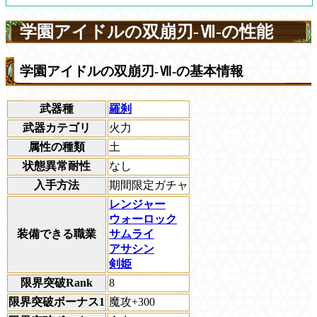
学園アイドルの双崩刃-Ⅶ-の性能
学園アイドルの双崩刃-Ⅶ-の基本情報
武器種
羅刹
武器カテゴリ
火力
属性の種類
土
状態異常耐性
なし
入手方法
期間限定ガチャ
レンジャー
ウォーロック
装備できる職業
サムライ
アサシン
剣姫
限界突破Rank
8
限界突破ボーナス1
魔攻+300