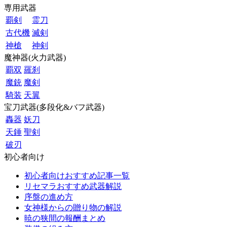
専用武器
覇剣
霊刀
古代機
滅剣
神槍
神剣
魔神器(火力武器)
覇双
羅刹
魔銃
魔剣
騎装
天翼
宝刀武器(多段化&バフ武器)
轟器
妖刀
天錘
聖剣
破刃
初心者向け
初心者向けおすすめ記事一覧
リセマラおすすめ武器解説
序盤の進め方
女神様からの贈り物の解説
暁の狭間の報酬まとめ