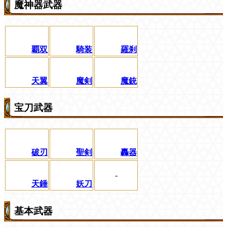
魔神器武器
覇双
騎装
羅刹
天翼
魔剣
魔銃
宝刀武器
破刃
聖剣
轟器
-
天錘
妖刀
基本武器