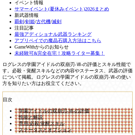
イベント情報
サマーイベント(夏休みイベント)2026まとめ
新武器情報
覇剣
/
剣姫
/
古代機
/
滅剣
注目記事
最強アディショナル武器ランキング
アプリペイでの魔晶石購入方法はこちら
GameWithからのお知らせ
未経験可&完全在宅！攻略ライター募集！
ログレスの学園アイドルの双崩刃-Ⅶ-の評価とスキル性能で
す。必殺・覚醒スキルなどの内容やステータス、武器の評価
について掲載。ログレスの学園アイドルの双崩刃-Ⅶ-の使い
方を知りたい方はお役立てください。
目次
学園アイドルの双崩刃-Ⅶ-の評価
性能と解説
専用/必殺/覚醒スキル
ステータスとオプション