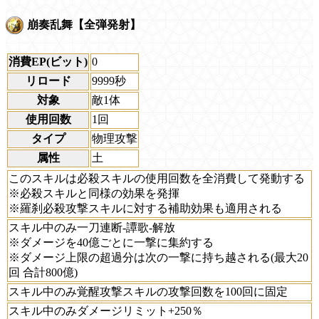
崩奏乱舞【全弾発射】
消費EP(ビット)
0
リロード
9999秒
対象
敵1体
使用回数
1回
タイプ
物理攻撃
属性
土
このスキルは必殺スキルの使用回数を全消費して発動する
※必殺スキルと同様の効果を発揮
※羅刹必殺攻撃スキルに対する補助効果も適用される
スキル中のみ一刀連断-譚歌-解放
※ダメージを40億ごとに一撃に集約する
※ダメージ上限の超過分は次の一撃に持ち越される(最大20
回 合計800億)
スキル中のみ覚醒攻撃スキルの攻撃回数を100回に固定
スキル中のみダメージリミット+250％