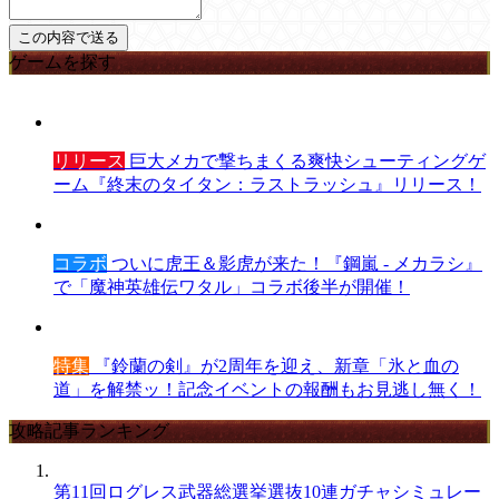
ゲームを探す
リリース
巨大メカで撃ちまくる爽快シューティングゲ
ーム『終末のタイタン：ラストラッシュ』リリース！
コラボ
ついに虎王＆影虎が来た！『鋼嵐 - メカラシ』
で「魔神英雄伝ワタル」コラボ後半が開催！
特集
『鈴蘭の剣』が2周年を迎え、新章「氷と血の
道」を解禁ッ！記念イベントの報酬もお見逃し無く！
攻略記事ランキング
第11回ログレス武器総選挙選抜10連ガチャシミュレー