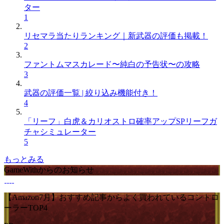
ター
1
リセマラ当たりランキング｜新武器の評価も掲載！
2
ファントムマスカレード〜純白の予告状〜の攻略
3
武器の評価一覧 | 絞り込み機能付き！
4
「リーフ」白虎＆カリオストロ確率アップSPリーフガ
チャシミュレーター
5
もっとみる
GameWithからのお知らせ
【Amazon7月】おすすめ記事からよく買われているコントロ
ーラーTOP4