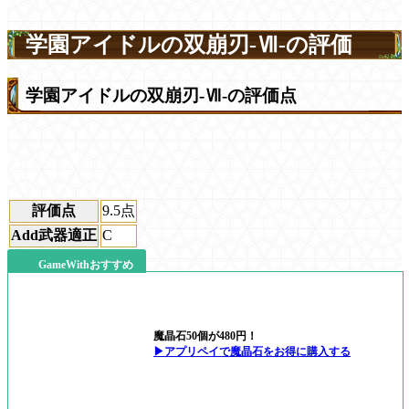
学園アイドルの双崩刃-Ⅶ-の評価
学園アイドルの双崩刃-Ⅶ-の評価点
評価点
9.5
点
Add武器適正
C
GameWithおすすめ
魔晶石50個が480円！
▶アプリペイで魔晶石をお得に購入する