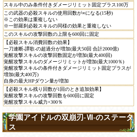
スキル中のみ条件付きダメージリミット固定プラス100万
この武器の必殺スキルの使用回数が∞になる(15秒)
※この効果は重複しない
※一部羅刹必殺スキルの同様の効果と重複しない
このスキルの攻撃回数の上限を600回に固定
【必殺スキル消費回数の効果】
一刀連断-譚歌-の超過分が増加(最大50回 合計2000億)
覚醒攻撃スキルの攻撃回数固定が増加(最大400回)
覚醒攻撃スキルのダメージリミットが増加(最大1000％)
覚醒攻撃スキルの条件付きダメージリミット固定プラスが
増加(最大400万)
自身の最大HPダウン量が増加
【必殺スキル残り回数が1回のとき追加効果】
覚醒攻撃スキルの攻撃回数を600回に固定
覚醒攻撃スキル威力+300％
学園アイドルの双崩刃-Ⅶ-のステータ
ス