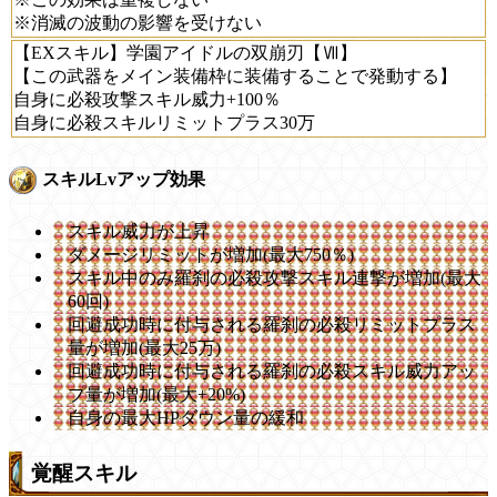
※消滅の波動の影響を受けない
【EXスキル】学園アイドルの双崩刃【Ⅶ】
【この武器をメイン装備枠に装備することで発動する】
自身に必殺攻撃スキル威力+100％
自身に必殺スキルリミットプラス30万
スキルLvアップ効果
スキル威力が上昇
ダメージリミットが増加(最大750％)
スキル中のみ羅刹の必殺攻撃スキル連撃が増加(最大
60回)
回避成功時に付与される羅刹の必殺リミットプラス
量が増加(最大25万)
回避成功時に付与される羅刹の必殺スキル威力アッ
プ量が増加(最大+20%)
自身の最大HPダウン量の緩和
覚醒スキル