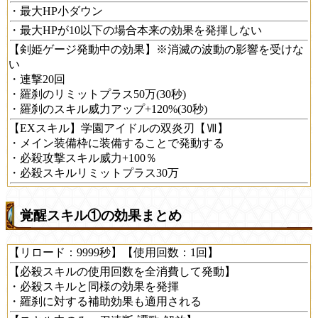
・最大HP小ダウン
・最大HPが10以下の場合本来の効果を発揮しない
【剣姫ゲージ発動中の効果】※消滅の波動の影響を受けな
い
・連撃20回
・羅刹のリミットプラス50万(30秒)
・羅刹のスキル威力アップ+120%(30秒)
【EXスキル】学園アイドルの双炎刃【Ⅶ】
・メイン装備枠に装備することで発動する
・必殺攻撃スキル威力+100％
・必殺スキルリミットプラス30万
覚醒スキル①の効果まとめ
【リロード：9999秒】【使用回数：1回】
【必殺スキルの使用回数を全消費して発動】
・必殺スキルと同様の効果を発揮
・羅刹に対する補助効果も適用される