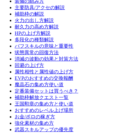
装備の組み方
主要防具/アクセの解説
補助枠の解説
火力の出し方解説
耐久力の高め方解説
HPの上げ方解説
多段化の種類解説
バフスキルの意味と重要性
状態異常の回復方法
消滅の波動の効果と対策方法
回避の上げ方
属性相性と属性値の上げ方
EVPのおすすめの交換報酬
魔晶石の集め方使い道
定番装備セットは買うべき？
補助枠解放クエスト一覧
王国勲章の集め方と使い道
おすすめのレベル上げ場所
お金/ポロの稼ぎ方
強化素材の集め方
武器スキルアップの優先度