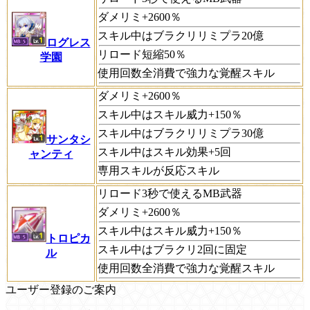
ダメリミ+2600％
スキル中はブラクリリミプラ20億
ログレス
リロード短縮50％
学園
使用回数全消費で強力な覚醒スキル
ダメリミ+2600％
スキル中はスキル威力+150％
スキル中はブラクリリミプラ30億
サンタシ
スキル中はスキル効果+5回
ャンティ
専用スキルが反応スキル
リロード3秒で使えるMB武器
ダメリミ+2600％
スキル中はスキル威力+150％
トロピカ
スキル中はブラクリ2回に固定
ル
使用回数全消費で強力な覚醒スキル
ユーザー登録のご案内