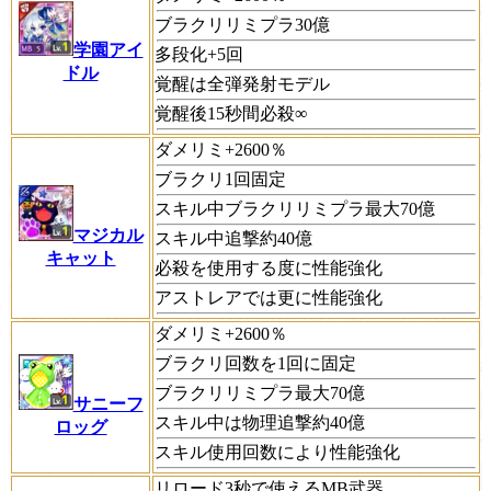
ブラクリリミプラ30億
学園アイ
多段化+5回
ドル
覚醒は全弾発射モデル
覚醒後15秒間必殺∞
ダメリミ+2600％
ブラクリ1回固定
スキル中ブラクリリミプラ最大70億
マジカル
スキル中追撃約40億
キャット
必殺を使用する度に性能強化
アストレアでは更に性能強化
ダメリミ+2600％
ブラクリ回数を1回に固定
ブラクリリミプラ最大70億
サニーフ
スキル中は物理追撃約40億
ロッグ
スキル使用回数により性能強化
リロード3秒で使えるMB武器