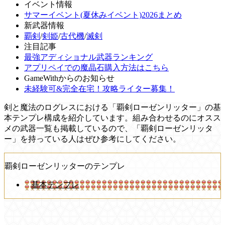
イベント情報
サマーイベント(夏休みイベント)2026まとめ
新武器情報
覇剣
/
剣姫
/
古代機
/
滅剣
注目記事
最強アディショナル武器ランキング
アプリペイでの魔晶石購入方法はこちら
GameWithからのお知らせ
未経験可&完全在宅！攻略ライター募集！
剣と魔法のログレスにおける「覇剣ローゼンリッター」の基
本テンプレ構成を紹介しています。組み合わせるのにオスス
メの武器一覧も掲載しているので、「覇剣ローゼンリッタ
ー」を持っている人はぜひ参考にしてください。
覇剣ローゼンリッターのテンプレ
基本テンプレ