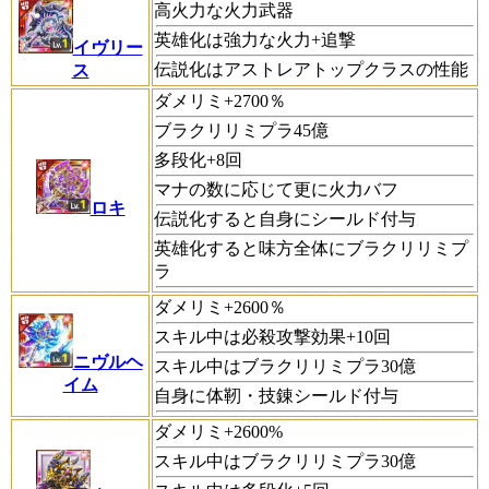
高火力な火力武器
英雄化は強力な火力+追撃
イヴリー
伝説化はアストレアトップクラスの性能
ス
ダメリミ+2700％
ブラクリリミプラ45億
多段化+8回
マナの数に応じて更に火力バフ
ロキ
伝説化すると自身にシールド付与
英雄化すると味方全体にブラクリリミプ
ラ
ダメリミ+2600％
スキル中は必殺攻撃効果+10回
ニヴルヘ
スキル中はブラクリリミプラ30億
イム
自身に体靭・技錬シールド付与
ダメリミ+2600%
スキル中はブラクリリミプラ30億