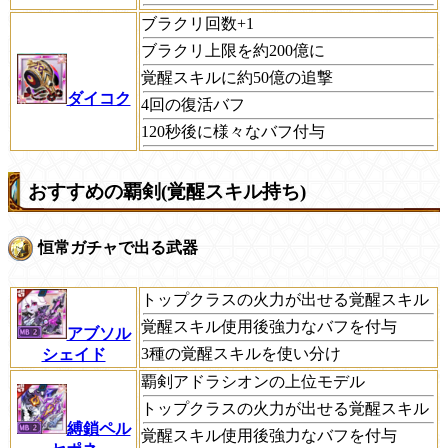
ブラクリ回数+1
ブラクリ上限を約200億に
覚醒スキルに約50億の追撃
ダイコク
4回の復活バフ
120秒後に様々なバフ付与
おすすめの覇剣(覚醒スキル持ち)
恒常ガチャで出る武器
トップクラスの火力が出せる覚醒スキル
覚醒スキル使用後強力なバフを付与
アブソル
3種の覚醒スキルを使い分け
シェイド
覇剣アドラシオンの上位モデル
トップクラスの火力が出せる覚醒スキル
縛鎖ペル
覚醒スキル使用後強力なバフを付与