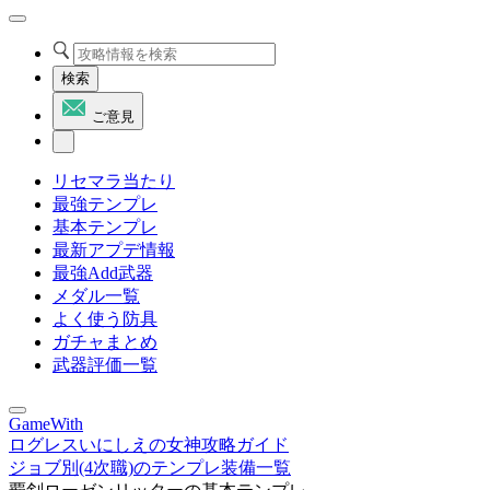
検索
ご意見
リセマラ当たり
最強テンプレ
基本テンプレ
最新アプデ情報
最強Add武器
メダル一覧
よく使う防具
ガチャまとめ
武器評価一覧
GameWith
ログレスいにしえの女神攻略ガイド
ジョブ別(4次職)のテンプレ装備一覧