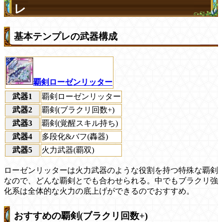
レ
基本テンプレの武器構成
覇剣ローゼンリッター
武器1
覇剣ローゼンリッター
武器2
覇剣(ブラクリ回数+)
武器3
覇剣(覚醒スキル持ち)
武器4
多段化&バフ(轟器)
武器5
火力武器(覇双)
ローゼンリッターは火力武器のような役割を持つ特殊な覇剣
なので、どんな覇剣とでも合わせられる。中でもブラクリ強
化系は全体的な火力の底上げができるのでおすすめ。
おすすめの覇剣(ブラクリ回数+)