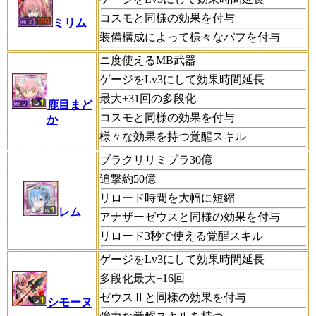
コスモと同様の効果を付与
ミリム
装備構成によって様々なバフを付与
ニ度使えるMB武器
ゲージをLv3にして効果時間延長
最大+31回の多段化
鹿目まど
コスモと同様の効果を付与
か
様々な効果を持つ覚醒スキル
ブラクリリミプラ30億
追撃約50億
リロード時間を大幅に短縮
レム
アナザーゼウスと同様の効果を付与
リロード3秒で使える覚醒スキル
ゲージをLv3にして効果時間延長
多段化最大+16回
ゼウスⅡと同様の効果を付与
シモーヌ