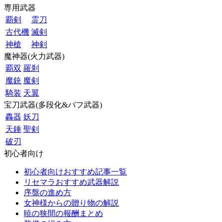
専用武器
覇剣
霊刀
古代機
滅剣
神槍
神剣
魔神器(火力武器)
覇双
羅刹
魔銃
魔剣
騎装
天翼
宝刀武器(多段化&バフ武器)
轟器
妖刀
天錘
聖剣
破刃
初心者向け
初心者向けおすすめ記事一覧
リセマラおすすめ武器解説
序盤の進め方
女神様からの贈り物の解説
暁の狭間の報酬まとめ