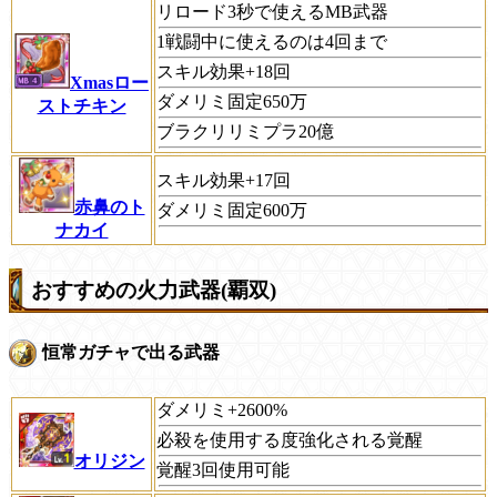
リロード3秒で使えるMB武器
1戦闘中に使えるのは4回まで
スキル効果+18回
Xmasロー
ダメリミ固定650万
ストチキン
ブラクリリミプラ20億
スキル効果+17回
赤鼻のト
ダメリミ固定600万
ナカイ
おすすめの火力武器(覇双)
恒常ガチャで出る武器
ダメリミ+2600%
必殺を使用する度強化される覚醒
オリジン
覚醒3回使用可能