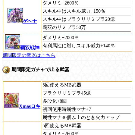
ダメリミ+2600％
スキル中はスキル威力+150％
スキル中はブラクリリミプラ20億
ゲヘナ
覇双のリミプラ50万
ダメリミ+2000％
有利属性に対しスキル威力+140％
覇双戦神
期間限定の武器はこちら
期間限定ガチャで出る武器
5回使えるMB武器
ブラクリリミプラ45億
多段化+8回
Xmasロキ
初回使用時属性マナ+7
属性マナ30個以上のとき火力アップ
5回使えるMB武器
ダメリミ+2600％