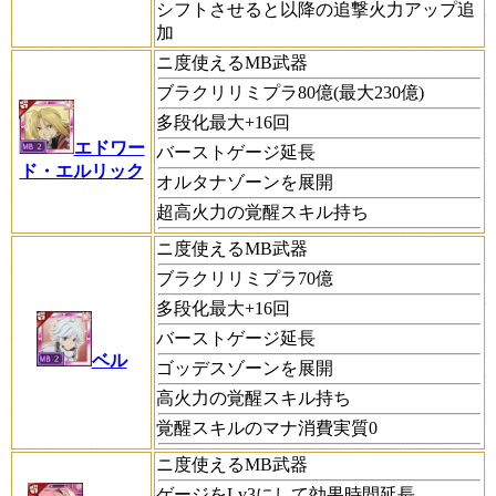
シフトさせると以降の追撃火力アップ追
加
ニ度使えるMB武器
ブラクリリミプラ80億(最大230億)
多段化最大+16回
エドワー
バーストゲージ延長
ド・エルリック
オルタナゾーンを展開
超高火力の覚醒スキル持ち
ニ度使えるMB武器
ブラクリリミプラ70億
多段化最大+16回
バーストゲージ延長
ベル
ゴッデスゾーンを展開
高火力の覚醒スキル持ち
覚醒スキルのマナ消費実質0
ニ度使えるMB武器
ゲージをLv3にして効果時間延長