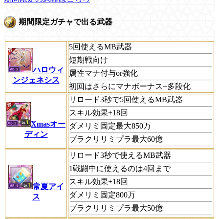
期間限定ガチャで出る武器
5回使えるMB武器
短期戦向け
ハロウィ
属性マナ付与or強化
ンジェネシス
初回はさらにマナボーナス+多段化
リロード3秒で5回使えるMB武器
スキル効果+18回
Xmasオー
ダメリミ固定最大850万
ディン
ブラクリリミプラ最大60億
リロード3秒で使えるMB武器
1戦闘中に使えるのは4回まで
スキル効果+18回
常夏アイ
ダメリミ固定800万
ス
ブラクリリミプラ最大50億