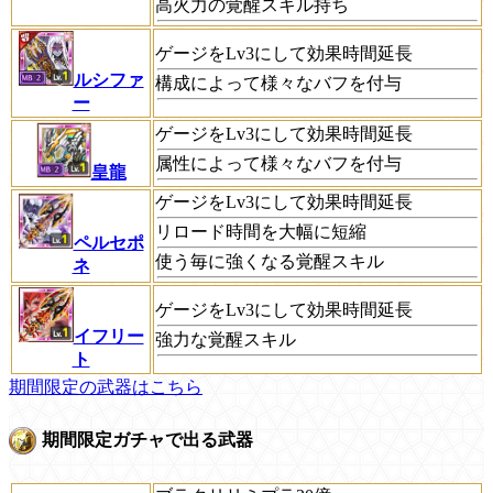
高火力の覚醒スキル持ち
ゲージをLv3にして効果時間延長
ルシファ
構成によって様々なバフを付与
ー
ゲージをLv3にして効果時間延長
属性によって様々なバフを付与
皇龍
ゲージをLv3にして効果時間延長
リロード時間を大幅に短縮
ペルセポ
使う毎に強くなる覚醒スキル
ネ
ゲージをLv3にして効果時間延長
イフリー
強力な覚醒スキル
ト
期間限定の武器はこちら
期間限定ガチャで出る武器