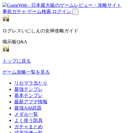
事前ガチャ
ゲーム検索
ログイン
ログレスいにしえの女神攻略ガイド
掲示板Q&A
トップに戻る
ゲーム攻略一覧を見る
リセマラ当たり
最強テンプレ
基本テンプレ
最新アプデ情報
最強Add武器
メダル一覧
よく使う防具
ガチャまとめ
武器評価一覧