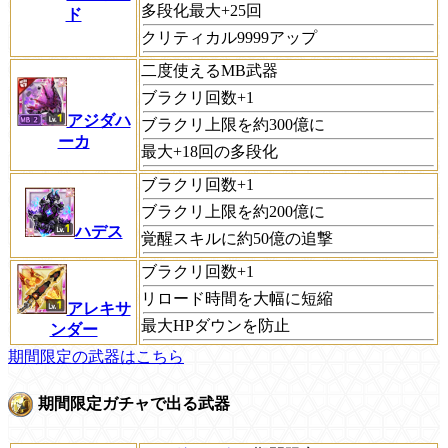
多段化最大+25回
ド
クリティカル9999アップ
二度使えるMB武器
ブラクリ回数+1
アジダハ
ブラクリ上限を約300億に
ーカ
最大+18回の多段化
ブラクリ回数+1
ブラクリ上限を約200億に
ハデス
覚醒スキルに約50億の追撃
ブラクリ回数+1
リロード時間を大幅に短縮
アレキサ
最大HPダウンを防止
ンダー
期間限定の武器はこちら
期間限定ガチャで出る武器