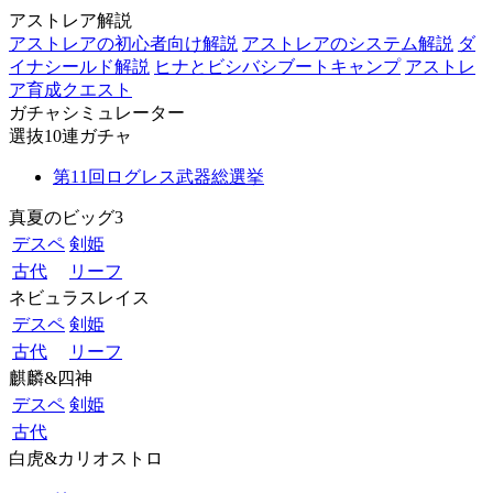
アストレア解説
アストレアの初心者向け解説
アストレアのシステム解説
ダ
イナシールド解説
ヒナとビシバシブートキャンプ
アストレ
ア育成クエスト
ガチャシミュレーター
選抜10連ガチャ
第11回ログレス武器総選挙
真夏のビッグ3
デスペ
剣姫
古代
リーフ
ネビュラスレイス
デスペ
剣姫
古代
リーフ
麒麟&四神
デスペ
剣姫
古代
白虎&カリオストロ