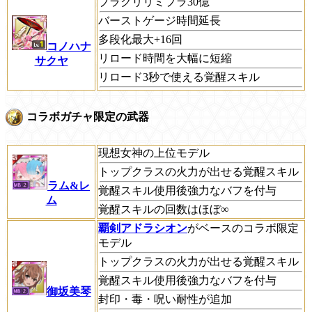
ブラクリリミプラ30億
バーストゲージ時間延長
多段化最大+16回
コノハナ
リロード時間を大幅に短縮
サクヤ
リロード3秒で使える覚醒スキル
コラボガチャ限定の武器
現想女神の上位モデル
トップクラスの火力が出せる覚醒スキル
ラム&レ
覚醒スキル使用後強力なバフを付与
ム
覚醒スキルの回数はほぼ∞
覇剣アドラシオン
がベースのコラボ限定
モデル
トップクラスの火力が出せる覚醒スキル
覚醒スキル使用後強力なバフを付与
御坂美琴
封印・毒・呪い耐性が追加