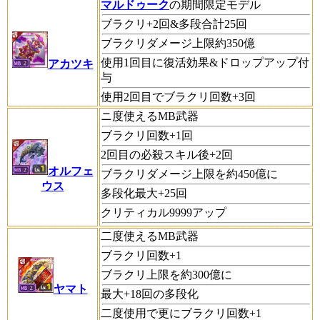
マルドゥーク
の期間限定モデル
ブラクリ+2回&多段合計25回
ブラクリダメージ上限約350億
使用1回目に復活効果&ドロップアップ付
アカツキ
与
使用2回目でブラクリ回数+3回
ニ度使えるMB武器
ブラクリ回数+1回
2回目の必殺スキル後+2回
オルフェ
ブラクリダメージ上限を約450億に
ウス
多段化最大+25回
クリティカル9999アップ
二度使えるMB武器
ブラクリ回数+1
ブラクリ上限を約300億に
ヤマト
最大+18回の多段化
二度使用で更にブラクリ回数+1