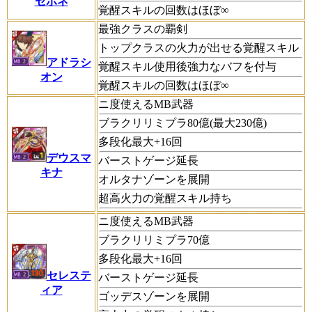
セポネ
覚醒スキルの回数はほぼ∞
最強クラスの覇剣
トップクラスの火力が出せる覚醒スキル
アドラシ
覚醒スキル使用後強力なバフを付与
オン
覚醒スキルの回数はほぼ∞
ニ度使えるMB武器
ブラクリリミプラ80億(最大230億)
多段化最大+16回
デウスマ
バーストゲージ延長
キナ
オルタナゾーンを展開
超高火力の覚醒スキル持ち
ニ度使えるMB武器
ブラクリリミプラ70億
多段化最大+16回
セレステ
バーストゲージ延長
ィア
ゴッデスゾーンを展開