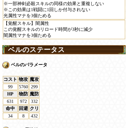
※一部神剣必殺スキルの同様の効果と重複しない
※この効果は1戦闘に1回しか付与されない
光属性マナを3個ためる
【覚醒スキル】闇属性
この覚醒スキルのリロード時間が3秒に減少
闇属性マナを3個ためる
ベルのステータス
ベルのパラメータ
コスト
物攻
魔攻
99
5760
299
HP
物防
魔防
631
972
332
命中
回避
クリ
34
8
432