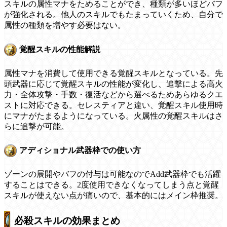
スキルの属性マナをためることができ、種類が多いほどバフ
が強化される。他人のスキルでもたまっていくため、自分で
属性の種類を増やす必要はない。
覚醒スキルの性能解説
属性マナを消費して使用できる覚醒スキルとなっている。先
頭武器に応じて覚醒スキルの性能が変化し、追撃による高火
力・全体攻撃・手数・復活などから選べるためあらゆるクエ
ストに対応できる。セレスティアと違い、覚醒スキル使用時
にマナがたまるようになっている。火属性の覚醒スキルはさ
らに追撃が可能。
アディショナル武器枠での使い方
ゾーンの展開やバフの付与は可能なのでAdd武器枠でも活躍
することはできる。2度使用できなくなってしまう点と覚醒
スキルが使えない点が痛いので、基本的にはメイン枠推奨。
必殺スキルの効果まとめ