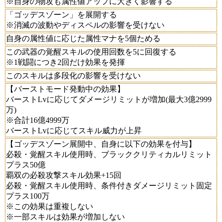
※自身の物攻も属性値アップに大きく影響する
「ゴッデスゾーン」を展開する
※消滅の波動やディスペルの影響を受けない
自身の属性値に応じた属性マナを5個ためる
この武器の覚醒スキルの使用回数を5に回復する
※1戦闘につき2回だけ効果を発揮
このスキルは多段化の影響を受けない
【バーストモード発動中の効果】
バーストLvに応じてダメージリミットが増加(最大3億2999
万)
※合計16億4999万
バーストLvに応じてスキル威力が上昇
【ゴッデスゾーン展開中、自身に以下の効果を付与】
必殺・覚醒スキル使用時、ブラッククリティカルリミット
プラス50億
覇双の必殺攻撃スキル効果+15回
必殺・覚醒スキル使用時、条件付きダメージリミット固定
プラス100万
※この効果は重複しない
※一部スキルは効果が増加しない