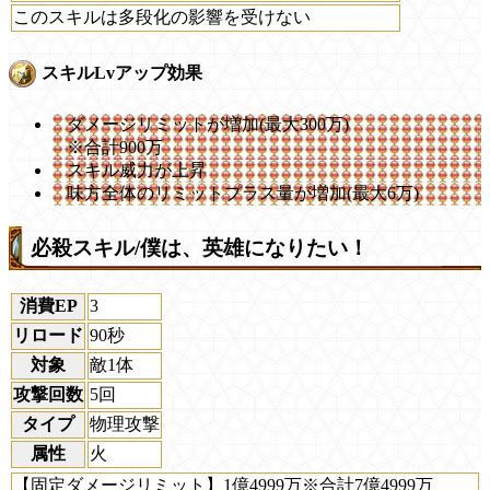
このスキルは多段化の影響を受けない
スキルLvアップ効果
ダメージリミットが増加(最大300万)
※合計900万
スキル威力が上昇
味方全体のリミットプラス量が増加(最大6万)
必殺スキル/僕は、英雄になりたい！
消費EP
3
リロード
90秒
対象
敵1体
攻撃回数
5回
タイプ
物理攻撃
属性
火
【固定ダメージリミット】1億4999万※合計7億4999万