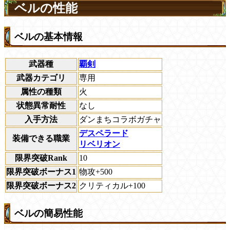
ベルの性能
ベルの基本情報
武器種
覇剣
武器カテゴリ
専用
属性の種類
火
状態異常耐性
なし
入手方法
ダンまちコラボガチャ
デスペラード
装備できる職業
リベリオン
限界突破Rank
10
限界突破ボーナス1
物攻+500
限界突破ボーナス2
クリティカル+100
ベルの簡易性能