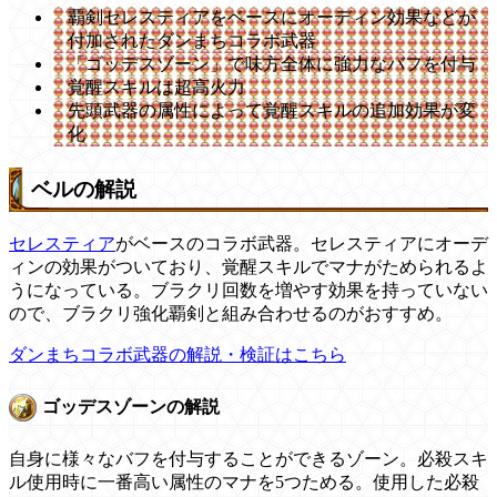
覇剣セレスティアをベースにオーディン効果などが
付加されたダンまちコラボ武器
「ゴッデスゾーン」で味方全体に強力なバフを付与
覚醒スキルは超高火力
先頭武器の属性によって覚醒スキルの追加効果が変
化
ベルの解説
セレスティア
がベースのコラボ武器。セレスティアにオーデ
ィンの効果がついており、覚醒スキルでマナがためられるよ
うになっている。ブラクリ回数を増やす効果を持っていない
ので、ブラクリ強化覇剣と組み合わせるのがおすすめ。
ダンまちコラボ武器の解説・検証はこちら
ゴッデスゾーンの解説
自身に様々なバフを付与することができるゾーン。必殺スキ
ル使用時に一番高い属性のマナを5つためる。使用した必殺