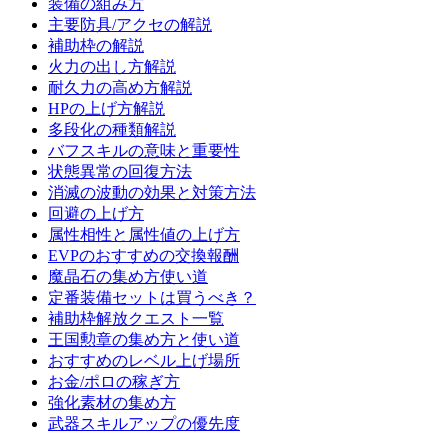
装備の組み方
主要防具/アクセの解説
補助枠の解説
火力の出し方解説
耐久力の高め方解説
HPの上げ方解説
多段化の種類解説
バフスキルの意味と重要性
状態異常の回復方法
消滅の波動の効果と対策方法
回避の上げ方
属性相性と属性値の上げ方
EVPのおすすめの交換報酬
魔晶石の集め方使い道
定番装備セットは買うべき？
補助枠解放クエスト一覧
王国勲章の集め方と使い道
おすすめのレベル上げ場所
お金/ポロの稼ぎ方
強化素材の集め方
武器スキルアップの優先度