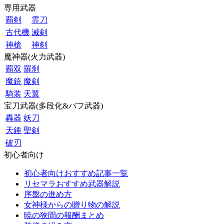
専用武器
覇剣
霊刀
古代機
滅剣
神槍
神剣
魔神器(火力武器)
覇双
羅刹
魔銃
魔剣
騎装
天翼
宝刀武器(多段化&バフ武器)
轟器
妖刀
天錘
聖剣
破刃
初心者向け
初心者向けおすすめ記事一覧
リセマラおすすめ武器解説
序盤の進め方
女神様からの贈り物の解説
暁の狭間の報酬まとめ