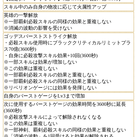
スキル中のみ自身の物攻に応じて火属性アップ
英雄の一撃解放
※一部覇剣必殺スキルの同様の効果と重複しない
※消滅の波動の影響を受けない
ゴッデスバーストストライク解放
・必殺スキル使用時にブラッククリティカルリミットプラ
ス70億(3600秒)
・自身に必殺攻撃スキル効果+10回(3600秒)
※一部スキルは効果が増加しない
※この効果は重複しない
※一部覇剣必殺スキルの効果と重複しない
※一部覇剣必殺スキルの同様の効果と重複しない
※リベリオンゲージには効果を発揮しない
自身のバーストゲージをLv3まで増加
次に使用するバーストゲージの効果時間を3600秒に延長
(3600秒)
※必殺攻撃スキルによって解除されなくなる
※この効果は重複しない
※一部神剣、覇剣必殺スキルの同様の効果と重複しない
※「消滅の波動」を1回受けると効果が解除される