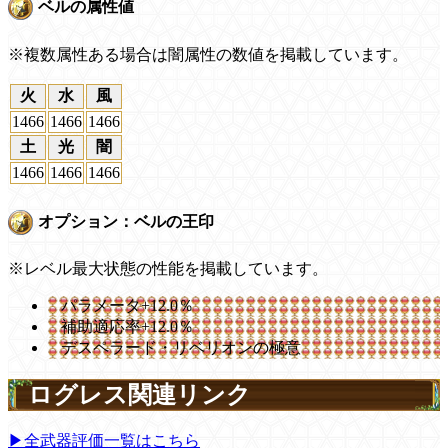
ベルの属性値
※複数属性ある場合は闇属性の数値を掲載しています。
火
水
風
1466
1466
1466
土
光
闇
1466
1466
1466
オプション：ベルの王印
※レベル最大状態の性能を掲載しています。
パラメータ+12.0％
補助適応率+12.0％
デスペラード・リベリオンの極意
ログレス関連リンク
▶全武器評価一覧はこちら