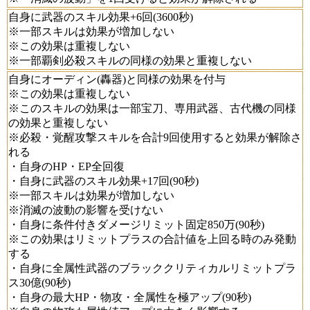
自身に武器のスキル効果+6回(3600秒)
※一部スキルは効果が増加しない
※この効果は重複しない
※一部覇剣必殺スキルの同様の効果と重複しない
自身にオーディン(轟器)と同様の効果を付与
※この効果は重複しない
※このスキルの効果は一部宝刀、専用武器、古代機の同様
の効果と重複しない
※必殺・覚醒攻撃スキルを合計9回使用すると効果が解除さ
れる
・自身のHP・EP全回復
・自身に武器のスキル効果+17回(90秒)
※一部スキルは効果が増加しない
※消滅の波動の影響を受けない
・自身に条件付きダメージリミット固定850万(90秒)
※この効果はリミットプラスの合計値を上回る時のみ発動
する
・自身に全属性武器のブラッククリティカルリミットプラ
ス30億(90秒)
・自身の最大HP・物攻・全属性を極アップ(90秒)