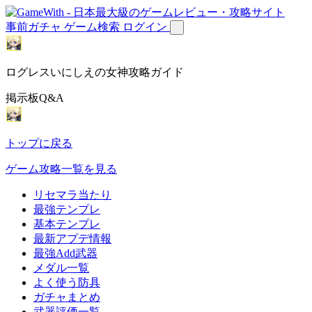
事前ガチャ
ゲーム検索
ログイン
ログレスいにしえの女神攻略ガイド
掲示板Q&A
トップに戻る
ゲーム攻略一覧を見る
リセマラ当たり
最強テンプレ
基本テンプレ
最新アプデ情報
最強Add武器
メダル一覧
よく使う防具
ガチャまとめ
武器評価一覧