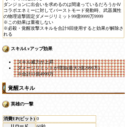
ダンジョンに出会いを求めるのは間違っているだろうかⅣ
コラボエネミーに対してバーストモード発動時、武器属性
の物理追撃固定ダメージリミット99億9999万9999
※この効果は重複しない
※必殺・覚醒攻撃スキルを合計9回使用すると効果が解除さ
れる
スキルLvアップ効果
スキル威力が上昇
ダメージリミットが増加(最大2億2999万)
※合計11億4999万
覚醒スキル
英雄の一撃
消費EP(ビット)
0
リロード
60秒