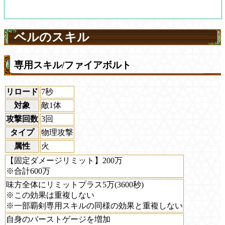
ベルのスキル
専用スキル/ファイアボルト
リロード
7秒
対象
敵1体
攻撃回数
3回
タイプ
物理攻撃
属性
火
【固定ダメージリミット】200万
※合計600万
味方全体にリミットプラス5万(3600秒)
※この効果は重複しない
※一部覇剣専用スキルの同様の効果と重複しない
自身のバーストゲージを増加