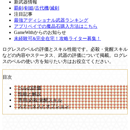
新武器情報
覇剣
/
剣姫
/
古代機
/
滅剣
注目記事
最強アディショナル武器ランキング
アプリペイでの魔晶石購入方法はこちら
GameWithからのお知らせ
未経験可&完全在宅！攻略ライター募集！
ログレスのベルの評価とスキル性能です。必殺・覚醒スキル
などの内容やステータス、武器の評価について掲載。ログレ
スのベルの使い方を知りたい方はお役立てください。
目次
ベルの評価
性能と解説
専用/必殺/覚醒スキル
ステータスとオプション