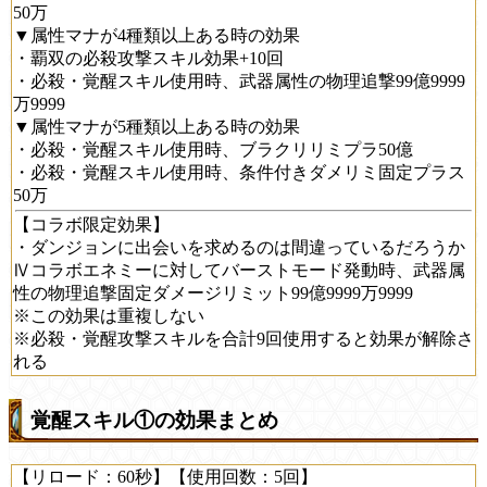
50万
▼属性マナが4種類以上ある時の効果
・覇双の必殺攻撃スキル効果+10回
・必殺・覚醒スキル使用時、武器属性の物理追撃99億9999
万9999
▼属性マナが5種類以上ある時の効果
・必殺・覚醒スキル使用時、ブラクリリミプラ50億
・必殺・覚醒スキル使用時、条件付きダメリミ固定プラス
50万
【コラボ限定効果】
・ダンジョンに出会いを求めるのは間違っているだろうか
Ⅳコラボエネミーに対してバーストモード発動時、武器属
性の物理追撃固定ダメージリミット99億9999万9999
※この効果は重複しない
※必殺・覚醒攻撃スキルを合計9回使用すると効果が解除さ
れる
覚醒スキル①の効果まとめ
【リロード：60秒】【使用回数：5回】