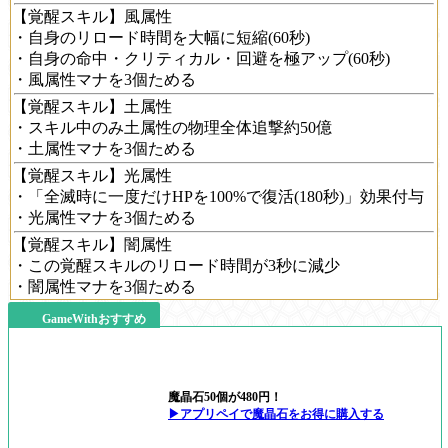
【覚醒スキル】風属性
・自身のリロード時間を大幅に短縮(60秒)
・自身の命中・クリティカル・回避を極アップ(60秒)
・風属性マナを3個ためる
【覚醒スキル】土属性
・スキル中のみ土属性の物理全体追撃約50億
・土属性マナを3個ためる
【覚醒スキル】光属性
・「全滅時に一度だけHPを100%で復活(180秒)」効果付与
・光属性マナを3個ためる
【覚醒スキル】闇属性
・この覚醒スキルのリロード時間が3秒に減少
・闇属性マナを3個ためる
GameWithおすすめ
魔晶石50個が480円！
▶アプリペイで魔晶石をお得に購入する