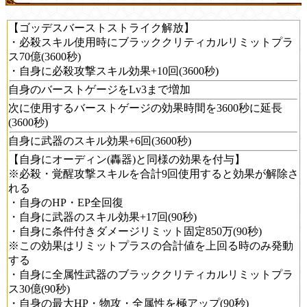
【ゴッデスバーストストライク解放】
・必殺スキル使用時にブラッククリティカルリミットプラ
ス70億(3600秒)
・自身に必殺攻撃スキル効果+10回(3600秒)
自身のバーストゲージをLv3まで増加
次に使用するバーストゲージの効果時間を3600秒に延長
(3600秒)
自身に武器のスキル効果+6回(3600秒)
【自身にオーディン(轟器)と同様の効果を付与】
※必殺・覚醒攻撃スキルを合計9回使用すると効果が解除さ
れる
・自身のHP・EP全回復
・自身に武器のスキル効果+17回(90秒)
・自身に条件付きダメージリミット固定850万(90秒)
※この効果はリミットプラスの合計値を上回る時のみ発動
する
・自身に全属性武器のブラッククリティカルリミットプラ
ス30億(90秒)
・自身の最大HP・物攻・全属性を極アップ(90秒)