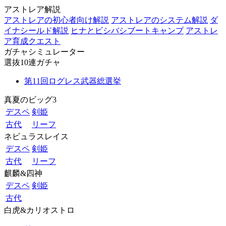
アストレア解説
アストレアの初心者向け解説
アストレアのシステム解説
ダ
イナシールド解説
ヒナとビシバシブートキャンプ
アストレ
ア育成クエスト
ガチャシミュレーター
選抜10連ガチャ
第11回ログレス武器総選挙
真夏のビッグ3
デスペ
剣姫
古代
リーフ
ネビュラスレイス
デスペ
剣姫
古代
リーフ
麒麟&四神
デスペ
剣姫
古代
白虎&カリオストロ