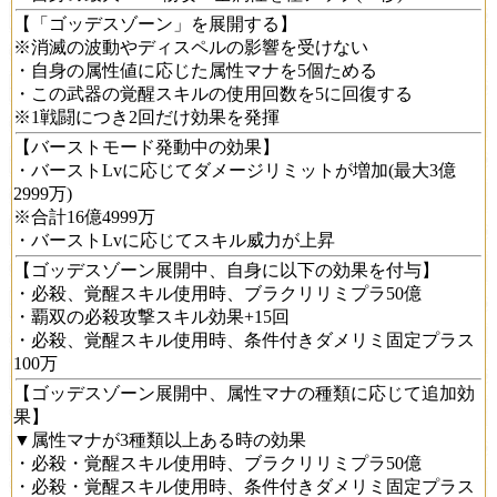
【「ゴッデスゾーン」を展開する】
※消滅の波動やディスペルの影響を受けない
・自身の属性値に応じた属性マナを5個ためる
・この武器の覚醒スキルの使用回数を5に回復する
※1戦闘につき2回だけ効果を発揮
【バーストモード発動中の効果】
・バーストLvに応じてダメージリミットが増加(最大3億
2999万)
※合計16億4999万
・バーストLvに応じてスキル威力が上昇
【ゴッデスゾーン展開中、自身に以下の効果を付与】
・必殺、覚醒スキル使用時、ブラクリリミプラ50億
・覇双の必殺攻撃スキル効果+15回
・必殺、覚醒スキル使用時、条件付きダメリミ固定プラス
100万
【ゴッデスゾーン展開中、属性マナの種類に応じて追加効
果】
▼属性マナが3種類以上ある時の効果
・必殺・覚醒スキル使用時、ブラクリリミプラ50億
・必殺・覚醒スキル使用時、条件付きダメリミ固定プラス