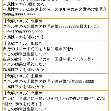
火属性マナを3個ためる
火属性マナが25個以上の時、スキル中のみ火属性の物理追
撃99億9999万9999
【覚醒スキル】水属性
スキル中のみ水属性の物理追撃9999万9999(最大100回)
※合計99億9999万9900
水属性マナを3個ためる
【覚醒スキル】風属性
自身のリロード時間を大幅に短縮(60秒)
※この効果は重複しない
自身の命中・クリティカル・回避を極アップ(60秒)
※この効果は重複しない
風属性マナを3個ためる
【覚醒スキル】土属性
スキル中のみ土属性の物理全体追撃49億9999万9999
土属性マナを3個ためる
【覚醒スキル】光属性
自身に「全滅時に一度だけHPを100%で復活(180秒)」の起
死回生効果を付与する
※この効果は重複しない