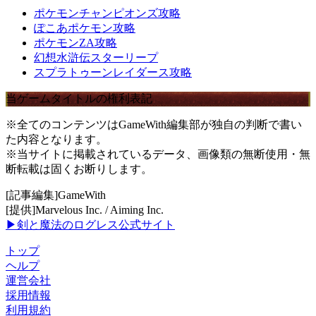
ポケモンチャンピオンズ攻略
ぽこあポケモン攻略
ポケモンZA攻略
幻想水滸伝スターリープ
スプラトゥーンレイダース攻略
当ゲームタイトルの権利表記
※全てのコンテンツはGameWith編集部が独自の判断で書い
た内容となります。
※当サイトに掲載されているデータ、画像類の無断使用・無
断転載は固くお断りします。
[記事編集]GameWith
[提供]Marvelous Inc. / Aiming Inc.
▶剣と魔法のログレス公式サイト
トップ
ヘルプ
運営会社
採用情報
利用規約