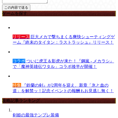
ゲームを探す
リリース
巨大メカで撃ちまくる爽快シューティングゲ
ーム『終末のタイタン：ラストラッシュ』リリース！
コラボ
ついに虎王＆影虎が来た！『鋼嵐 - メカラシ』
で「魔神英雄伝ワタル」コラボ後半が開催！
特集
『鈴蘭の剣』が2周年を迎え、新章「氷と血の
道」を解禁ッ！記念イベントの報酬もお見逃し無く！
攻略記事ランキング
剣姫の最強テンプレ装備