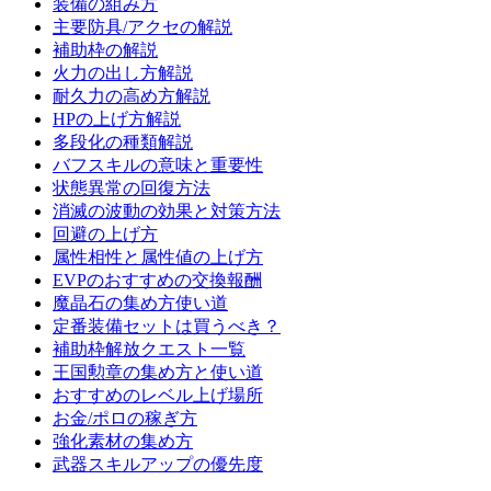
装備の組み方
主要防具/アクセの解説
補助枠の解説
火力の出し方解説
耐久力の高め方解説
HPの上げ方解説
多段化の種類解説
バフスキルの意味と重要性
状態異常の回復方法
消滅の波動の効果と対策方法
回避の上げ方
属性相性と属性値の上げ方
EVPのおすすめの交換報酬
魔晶石の集め方使い道
定番装備セットは買うべき？
補助枠解放クエスト一覧
王国勲章の集め方と使い道
おすすめのレベル上げ場所
お金/ポロの稼ぎ方
強化素材の集め方
武器スキルアップの優先度