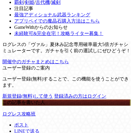
覇剣
/
剣姫
/
古代機
/
滅剣
注目記事
最強アディショナル武器ランキング
アプリペイでの魔晶石購入方法はこちら
GameWithからのお知らせ
未経験可&完全在宅！攻略ライター募集！
ログレスの「ヴァル」夏休み記念専用確率最大5倍ガチャシ
ミュレーターです。ガチャを引く前の運試しにぜひどうぞ！
開催中のガチャまとめはこちら
ユーザー登録のご案内
ユーザー登録(無料)することで、この機能を使うことができ
ます。
新規登録(無料)して使う
登録済みの方はログイン
この記事を書いた人
ログレス攻略班
ポスト
LINEで送る