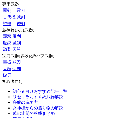
専用武器
覇剣
霊刀
古代機
滅剣
神槍
神剣
魔神器(火力武器)
覇双
羅刹
魔銃
魔剣
騎装
天翼
宝刀武器(多段化&バフ武器)
轟器
妖刀
天錘
聖剣
破刃
初心者向け
初心者向けおすすめ記事一覧
リセマラおすすめ武器解説
序盤の進め方
女神様からの贈り物の解説
暁の狭間の報酬まとめ