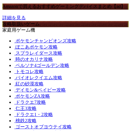
Amazonで買えるおすすめゲーミングデバイスまとめ【ad】
詳細を見る
攻略取扱いゲーム
家庭用ゲーム機
ポケモンチャンピオンズ攻略
ぽこあポケモン攻略
スプラレイダース攻略
時のオカリナ攻略
ペルソナ4ゴールデン攻略
トモコレ攻略
バイオレクイエム攻略
紅の砂漠攻略
デイモン&ベイビー攻略
ポケモンZA攻略
ドラクエ7攻略
仁王3攻略
ドラクエ1・2攻略
桃鉄2攻略
ゴーストオブヨウテイ攻略