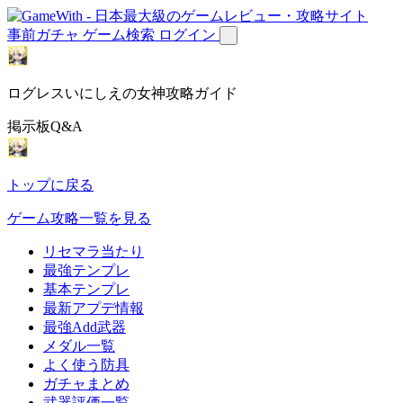
事前ガチャ
ゲーム検索
ログイン
ログレスいにしえの女神攻略ガイド
掲示板Q&A
トップに戻る
ゲーム攻略一覧を見る
リセマラ当たり
最強テンプレ
基本テンプレ
最新アプデ情報
最強Add武器
メダル一覧
よく使う防具
ガチャまとめ
武器評価一覧