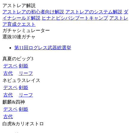
アストレア解説
アストレアの初心者向け解説
アストレアのシステム解説
ダ
イナシールド解説
ヒナとビシバシブートキャンプ
アストレ
ア育成クエスト
ガチャシミュレーター
選抜10連ガチャ
第11回ログレス武器総選挙
真夏のビッグ3
デスペ
剣姫
古代
リーフ
ネビュラスレイス
デスペ
剣姫
古代
リーフ
麒麟&四神
デスペ
剣姫
古代
白虎&カリオストロ