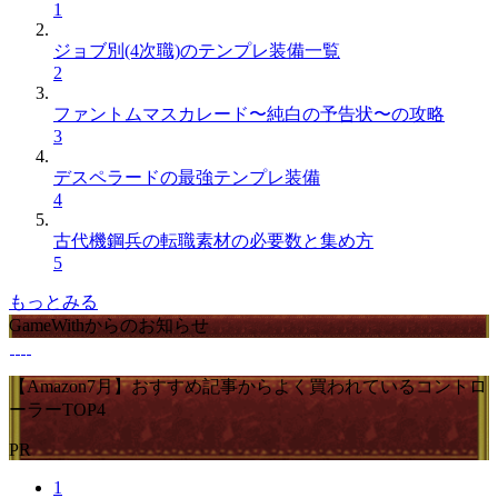
1
ジョブ別(4次職)のテンプレ装備一覧
2
ファントムマスカレード〜純白の予告状〜の攻略
3
デスペラードの最強テンプレ装備
4
古代機鋼兵の転職素材の必要数と集め方
5
もっとみる
GameWithからのお知らせ
【Amazon7月】おすすめ記事からよく買われているコントロ
ーラーTOP4
PR
1