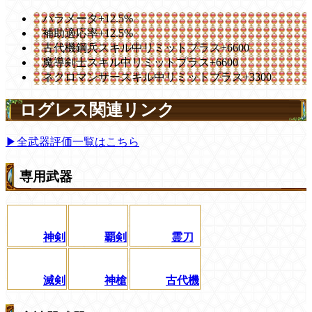
パラメータ+12.5%
補助適応率+12.5%
古代機鋼兵スキル中リミットプラス+6600
魔導剣士スキル中リミットプラス+6600
ネクロマンサースキル中リミットプラス+3300
ログレス関連リンク
▶全武器評価一覧はこちら
専用武器
神剣
覇剣
霊刀
滅剣
神槍
古代機