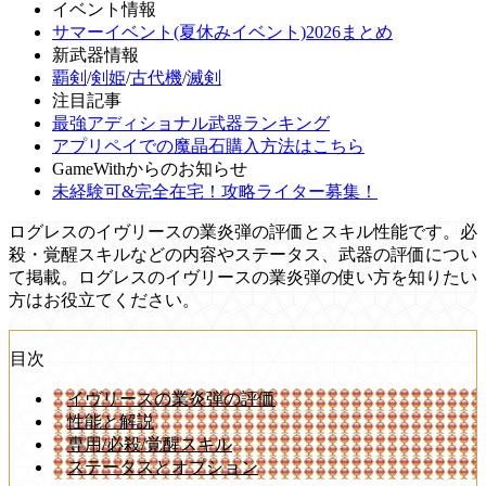
イベント情報
サマーイベント(夏休みイベント)2026まとめ
新武器情報
覇剣
/
剣姫
/
古代機
/
滅剣
注目記事
最強アディショナル武器ランキング
アプリペイでの魔晶石購入方法はこちら
GameWithからのお知らせ
未経験可&完全在宅！攻略ライター募集！
ログレスのイヴリースの業炎弾の評価とスキル性能です。必
殺・覚醒スキルなどの内容やステータス、武器の評価につい
て掲載。ログレスのイヴリースの業炎弾の使い方を知りたい
方はお役立てください。
目次
イヴリースの業炎弾の評価
性能と解説
専用/必殺/覚醒スキル
ステータスとオプション