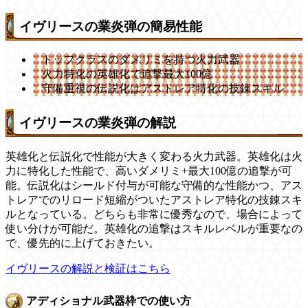
イヴリースの業炎弾の簡易性能
トップクラスのダメリミを持つ火力武器
火力特化の英雄化で追撃最大100億
守備重視の伝説化はアストレア特化の技錬スキル
イヴリースの業炎弾の解説
英雄化と伝説化で性能が大きく変わる火力武器。英雄化は火
力に特化した性能で、高いダメリミ+最大100億の追撃が可
能。伝説化はシールド付与が可能な守備的な性能かつ、アス
トレアでのリロード短縮がついたアストレア特化の技錬スキ
ルとなっている。どちらも非常に優秀なので、場合によって
使い分けが可能だ。英雄化の追撃はスキルレベルが重要なの
で、優先的に上げておきたい。
イヴリースの解説と検証はこちら
アディショナル武器枠での使い方