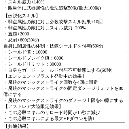
・スキル威力+140%
・敵単体に武器属性の魔法追撃50億(最大100億)
【伝説化スキル】
・弱点属性の敵に対し必殺攻撃スキル効果+10回
・弱点属性の敵に対しスキル威力+200%
・直感+2000
・忍耐+600(30秒)
自身に闇属性の体靭・技錬シールドを付与(60秒)
・シールド値：10000
・シールドブレイク値：6000
・シールドリミット：30000
・自身をガード・シールド付与不可状態にする(60秒)
【エンシェントブラスト発動中の効果】
・魔銃のマジックストライク回数を4回に固定
・魔銃のマジックストライクの固定ダメージリミットを80
億にする
・魔銃のマジックストライクのダメージ上限を80億にする
【アストレア大陸限定効果】
・この必殺スキルのリロード時間が15秒に減少
・この必殺スキルによる最大HPダウンを防止
【共通効果】