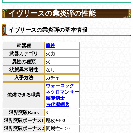
イヴリースの業炎弾の性能
イヴリースの業炎弾の基本情報
武器種
魔銃
武器カテゴリ
火力
属性の種類
火
状態異常耐性
なし
入手方法
ガチャ
ウォーロック
ネクロマンサー
装備できる職業
魔導剣士
古代機鋼兵
限界突破Rank
9
限界突破ボーナス1
魔攻+300
限界突破ボーナス2
同属性+150