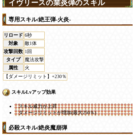
イヴリースの業炎弾のスキル
専用スキル/絶王弾-火炎-
リロード
6秒
対象
敵1体
攻撃回数
1回
タイプ
魔法攻撃
属性
火
【ダメージリミット】+230％
スキルLvアップ効果
スキル威力が上昇
ダメージリミットが増加(最大250％)
必殺スキル/絶炎魔崩弾