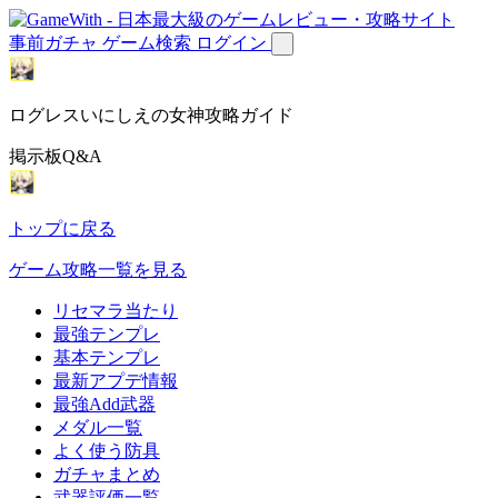
事前ガチャ
ゲーム検索
ログイン
ログレスいにしえの女神攻略ガイド
掲示板Q&A
トップに戻る
ゲーム攻略一覧を見る
リセマラ当たり
最強テンプレ
基本テンプレ
最新アプデ情報
最強Add武器
メダル一覧
よく使う防具
ガチャまとめ
武器評価一覧