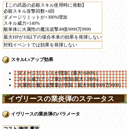
【この武器の必殺スキル使用時に発動】
必殺スキル攻撃回数+4回
ダメージリミットが+300%増加
スキル威力+140%
敵単体に火属性の魔法追撃49億9999万9999
最大HPが10以下の場合本来の効果を発揮しない
対戦イベントでは効果を発揮しない
スキルLvアップ効果
ダメージリミットが増加（最大+600%）
スキル威力アップ量が増加(最大+280%)
火属性の魔法追撃量が増加（最大99億9999万9999）
イヴリースの業炎弾のステータス
イヴリースの業炎弾のパラメータ
コスト
物攻
魔攻