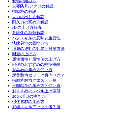
装備の組み方
主要防具/アクセの解説
補助枠の解説
火力の出し方解説
耐久力の高め方解説
HPの上げ方解説
多段化の種類解説
バフスキルの意味と重要性
状態異常の回復方法
消滅の波動の効果と対策方法
回避の上げ方
属性相性と属性値の上げ方
EVPのおすすめの交換報酬
魔晶石の集め方使い道
定番装備セットは買うべき？
補助枠解放クエスト一覧
王国勲章の集め方と使い道
おすすめのレベル上げ場所
お金/ポロの稼ぎ方
強化素材の集め方
武器スキルアップの優先度