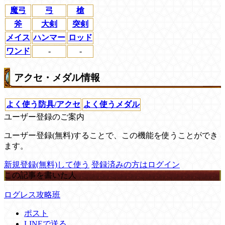
魔弓
弓
槍
斧
大剣
突剣
メイス
ハンマー
ロッド
ワンド
-
-
アクセ・メダル情報
よく使う防具/アクセ
よく使うメダル
ユーザー登録のご案内
ユーザー登録(無料)することで、この機能を使うことができ
ます。
新規登録(無料)して使う
登録済みの方はログイン
この記事を書いた人
ログレス攻略班
ポスト
LINEで送る