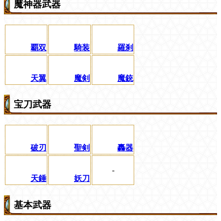
魔神器武器
覇双
騎装
羅刹
天翼
魔剣
魔銃
宝刀武器
破刃
聖剣
轟器
-
天錘
妖刀
基本武器