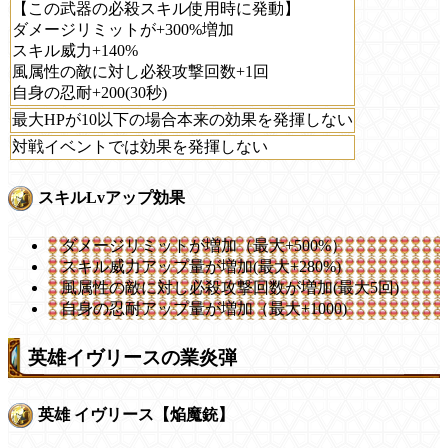
【この武器の必殺スキル使用時に発動】
ダメージリミットが+300%増加
スキル威力+140%
風属性の敵に対し必殺攻撃回数+1回
自身の忍耐+200(30秒)
最大HPが10以下の場合本来の効果を発揮しない
対戦イベントでは効果を発揮しない
スキルLvアップ効果
ダメージリミットが増加（最大+500%）
スキル威力アップ量が増加(最大+280%)
風属性の敵に対し必殺攻撃回数が増加(最大5回)
自身の忍耐アップ量が増加（最大+1000)
英雄イヴリースの業炎弾
英雄 イヴリース【焔魔銃】