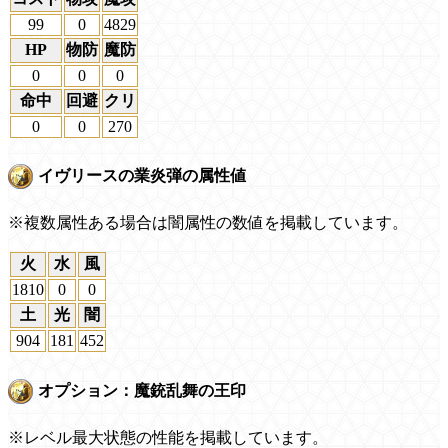
99
0
4829
HP
物防
魔防
0
0
0
命中
回避
クリ
0
0
270
イヴリースの業炎弾の属性値
※複数属性ある場合は闇属性の数値を掲載しています。
火
水
風
1810
0
0
土
光
闇
904
181
452
オプション：魔銃乱舞の王印
※レベル最大状態の性能を掲載しています。