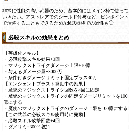
非常に性能の高い武器のため、基本的にはメイン枠で使って
いきたい。アストレアでのシールド付与など、ピンポイント
で活躍することもできるためAdd武器枠での適性も◯。
必殺スキルの効果まとめ
【英雄化スキル】
・必殺攻撃スキル効果+3回
・マジックストライクダメージ上限+10億
・与えるダメージ量+3000万
・条件付きダメージリミット固定プラス30万
【エンシェントブラスト発動中の効果】
・魔銃のマジックストライク回数を4回に固定
・魔銃のマジックストライクの固定ダメージリミットを100
億にする
・魔銃のマジックストライクのダメージ上限を100億にする
【この武器の必殺スキル使用時に発動】
・必殺スキル攻撃回数+4回
・ダメリミ+300%増加