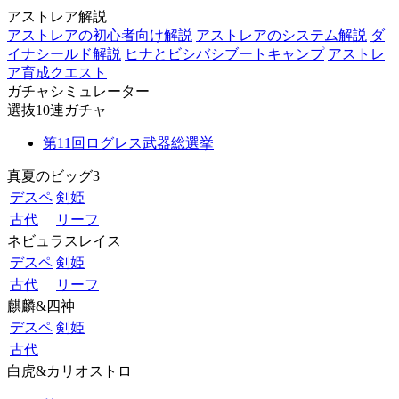
アストレア解説
アストレアの初心者向け解説
アストレアのシステム解説
ダ
イナシールド解説
ヒナとビシバシブートキャンプ
アストレ
ア育成クエスト
ガチャシミュレーター
選抜10連ガチャ
第11回ログレス武器総選挙
真夏のビッグ3
デスペ
剣姫
古代
リーフ
ネビュラスレイス
デスペ
剣姫
古代
リーフ
麒麟&四神
デスペ
剣姫
古代
白虎&カリオストロ