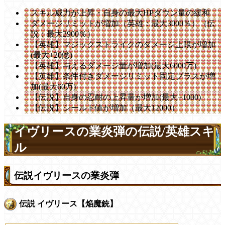
スキル威力が上昇・自身の最大HPダウン量の緩和
ダメージリミットが増加（英雄：最大3000％）（伝
説：最大2900％）
【英雄】マジックストライクのダメージ上限が増加
(最大+20億)
【英雄】与えるダメージ量が増加(最大6000万)
【英雄】条件付きダメージリミット固定プラスが増
加(最大60万)
【伝説】自身の忍耐の上昇量が増加(最大+1000)
【伝説】シールド値が増加（最大12000）
イヴリースの業炎弾の伝説/英雄スキ
ル
伝説イヴリースの業炎弾
伝説 イヴリース【焔魔銃】