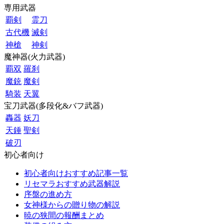
専用武器
覇剣
霊刀
古代機
滅剣
神槍
神剣
魔神器(火力武器)
覇双
羅刹
魔銃
魔剣
騎装
天翼
宝刀武器(多段化&バフ武器)
轟器
妖刀
天錘
聖剣
破刃
初心者向け
初心者向けおすすめ記事一覧
リセマラおすすめ武器解説
序盤の進め方
女神様からの贈り物の解説
暁の狭間の報酬まとめ