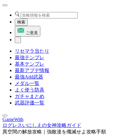
検索
ご意見
リセマラ当たり
最強テンプレ
基本テンプレ
最新アプデ情報
最強Add武器
メダル一覧
よく使う防具
ガチャまとめ
武器評価一覧
GameWith
ログレスいにしえの女神攻略ガイド
異空間の解放攻略｜強敵達を殲滅せよ攻略手順