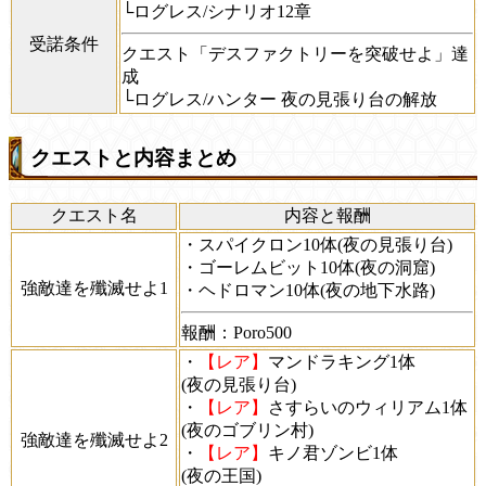
└ログレス/シナリオ12章
受諾条件
クエスト「デスファクトリーを突破せよ」達
成
└ログレス/ハンター 夜の見張り台の解放
クエストと内容まとめ
クエスト名
内容と報酬
・スパイクロン10体(夜の見張り台)
・ゴーレムビット10体(夜の洞窟)
強敵達を殲滅せよ1
・ヘドロマン10体(夜の地下水路)
報酬：Poro500
・
【レア】
マンドラキング1体
(夜の見張り台)
・
【レア】
さすらいのウィリアム1体
(夜のゴブリン村)
強敵達を殲滅せよ2
・
【レア】
キノ君ゾンビ1体
(夜の王国)