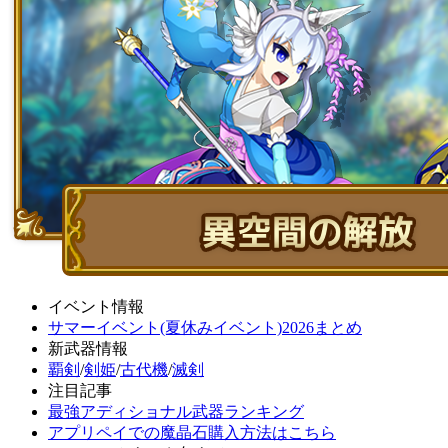
イベント情報
サマーイベント(夏休みイベント)2026まとめ
新武器情報
覇剣
/
剣姫
/
古代機
/
滅剣
注目記事
最強アディショナル武器ランキング
アプリペイでの魔晶石購入方法はこちら