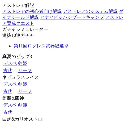
アストレア解説
アストレアの初心者向け解説
アストレアのシステム解説
ダ
イナシールド解説
ヒナとビシバシブートキャンプ
アストレ
ア育成クエスト
ガチャシミュレーター
選抜10連ガチャ
第11回ログレス武器総選挙
真夏のビッグ3
デスペ
剣姫
古代
リーフ
ネビュラスレイス
デスペ
剣姫
古代
リーフ
麒麟&四神
デスペ
剣姫
古代
白虎&カリオストロ