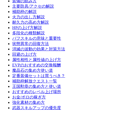
装備の組み方
主要防具/アクセの解説
補助枠の解説
火力の出し方解説
耐久力の高め方解説
HPの上げ方解説
多段化の種類解説
バフスキルの意味と重要性
状態異常の回復方法
消滅の波動の効果と対策方法
回避の上げ方
属性相性と属性値の上げ方
EVPのおすすめの交換報酬
魔晶石の集め方使い道
定番装備セットは買うべき？
補助枠解放クエスト一覧
王国勲章の集め方と使い道
おすすめのレベル上げ場所
お金/ポロの稼ぎ方
強化素材の集め方
武器スキルアップの優先度