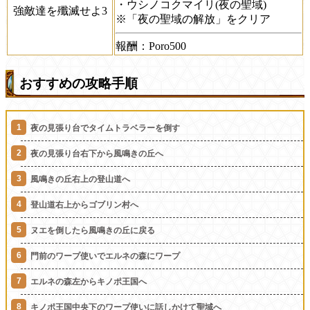
・ウシノコクマイリ(夜の聖域)
強敵達を殲滅せよ3
※「夜の聖域の解放」をクリア
報酬：Poro500
おすすめの攻略手順
夜の見張り台でタイムトラベラーを倒す
夜の見張り台右下から風鳴きの丘へ
風鳴きの丘右上の登山道へ
登山道右上からゴブリン村へ
ヌエを倒したら風鳴きの丘に戻る
門前のワープ使いでエルネの森にワープ
エルネの森左からキノポ王国へ
キノポ王国中央下のワープ使いに話しかけて聖域へ