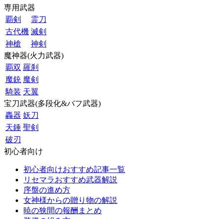
専用武器
覇剣
霊刀
古代機
滅剣
神槍
神剣
魔神器(火力武器)
覇双
羅刹
魔銃
魔剣
騎装
天翼
宝刀武器(多段化&バフ武器)
轟器
妖刀
天錘
聖剣
破刃
初心者向け
初心者向けおすすめ記事一覧
リセマラおすすめ武器解説
序盤の進め方
女神様からの贈り物の解説
暁の狭間の報酬まとめ