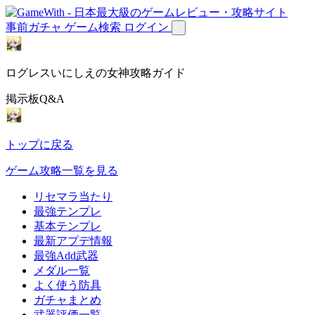
事前ガチャ
ゲーム検索
ログイン
ログレスいにしえの女神攻略ガイド
掲示板Q&A
トップに戻る
ゲーム攻略一覧を見る
リセマラ当たり
最強テンプレ
基本テンプレ
最新アプデ情報
最強Add武器
メダル一覧
よく使う防具
ガチャまとめ
武器評価一覧