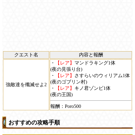
クエスト名
内容と報酬
・
【レア】
マンドラキング1体
(夜の見張り台)
・
【レア】
さすらいのウィリアム1体
(夜のゴブリン村)
強敵達を殲滅せよ2
・
【レア】
キノ君ゾンビ1体
(夜の王国)
報酬：Poro500
おすすめの攻略手順