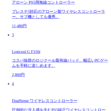
アローン PS5用無線コントローラー
プレステ5対応のアローン製ワイヤレスコントローラ
ー。サブ機としても優秀。
11,480円
3
Logicool G F310r
コスパ抜群のロジクール製有線パッド。幅広いPCゲー
ムを手軽に楽しめます。
2,860円
4
DualSense ワイヤレスコントローラー
圧倒的な没入感を生むPS5純正ワイヤレスコントロー