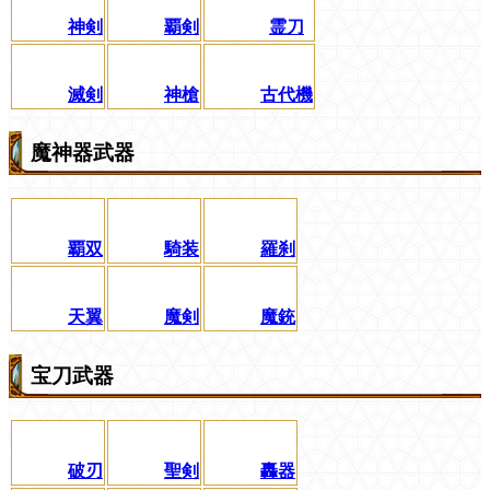
神剣
覇剣
霊刀
滅剣
神槍
古代機
魔神器武器
覇双
騎装
羅刹
天翼
魔剣
魔銃
宝刀武器
破刃
聖剣
轟器