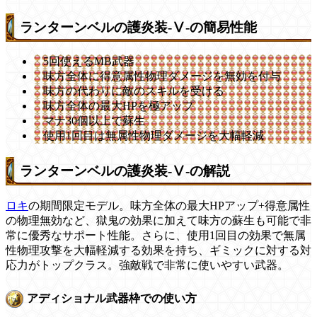
ランターンベルの護炎装-Ⅴ-の簡易性能
5回使えるMB武器
味方全体に得意属性物理ダメージを無効を付与
味方の代わりに敵のスキルを受ける
味方全体の最大HPを極アップ
マナ30個以上で蘇生
使用1回目は無属性物理ダメージを大幅軽減
ランターンベルの護炎装-Ⅴ-の解説
ロキ
の期間限定モデル。味方全体の最大HPアップ+得意属性
の物理無効など、獄鬼の効果に加えて味方の蘇生も可能で非
常に優秀なサポート性能。さらに、使用1回目の効果で無属
性物理攻撃を大幅軽減する効果を持ち、ギミックに対する対
応力がトップクラス。強敵戦で非常に使いやすい武器。
アディショナル武器枠での使い方