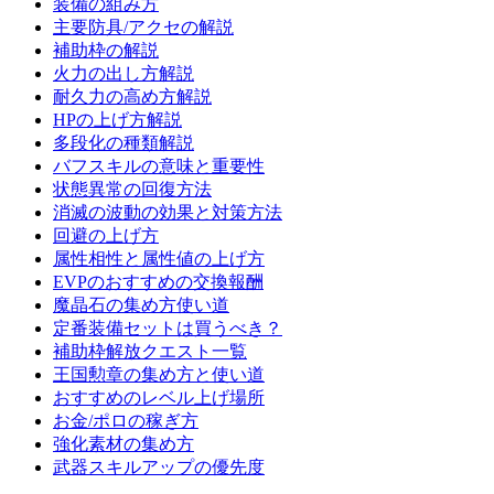
装備の組み方
主要防具/アクセの解説
補助枠の解説
火力の出し方解説
耐久力の高め方解説
HPの上げ方解説
多段化の種類解説
バフスキルの意味と重要性
状態異常の回復方法
消滅の波動の効果と対策方法
回避の上げ方
属性相性と属性値の上げ方
EVPのおすすめの交換報酬
魔晶石の集め方使い道
定番装備セットは買うべき？
補助枠解放クエスト一覧
王国勲章の集め方と使い道
おすすめのレベル上げ場所
お金/ポロの稼ぎ方
強化素材の集め方
武器スキルアップの優先度