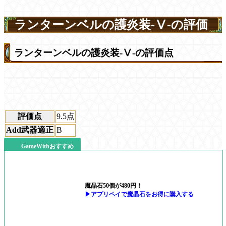
ランターンベルの護炎装-Ⅴ-の評価
ランターンベルの護炎装-Ⅴ-の評価点
評価点
9.5
点
Add武器適正
B
GameWithおすすめ
魔晶石50個が480円！
▶アプリペイで魔晶石をお得に購入する