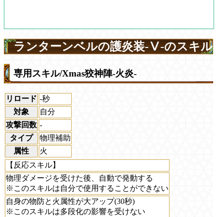
ランターンベルの護炎装-Ⅴ-のスキル
専用スキル/Xmas狡神陣-火炎-
リロード
-秒
対象
自分
攻撃回数
-
タイプ
物理補助
属性
火
【反応スキル】
物理ダメージを受けた後、自動で発動する
※このスキルは自分で使用することができない
自身の物防と火属性が大アップ(30秒)
※このスキルは多段化の影響を受けない