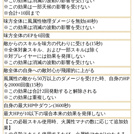
※この効果は消滅の波動の影響を受けない
※この効果は一部天候の影響を受けない
※合計+10回まで
味方全体に風属性物理ダメージを無効(40秒)
※この効果は消滅の波動の影響を受けない
味方全体のEPを6回復
敵からのスキルを味方の代わりに受ける(15秒)
※全体対象スキル、および一部スキルは除く
※対プレイヤーには効果を発揮しない
※この効果は消滅の波動の影響を受けない
敵全体の自身への敵対心が飛躍的に上がる
風属性の敵から50万以上のダメージを受けた時、自身のHP
を20000回復(15秒)
※この効果は合計2回発動すると解除される
※この効果は重複しない
自身の最大HP中ダウン(3600秒)
最大HPが10以下の場合本来の効果を発揮しない
【この必殺スキル使用時、火属性マナの数に応じて追加効
果】