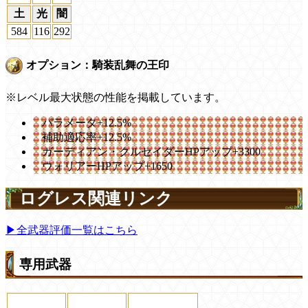
土
光
闇
584
116
292
オプション：騎装乱舞の王印
※レベル最大状態の性能を掲載しています。
パラメータ+12.5%
補助適応率+12.5%
ガーディアン・クルセイダーHPアップ+3300
ウォリアーHPアップ+1650
ログレス関連リンク
▶全武器評価一覧はこちら
専用武器