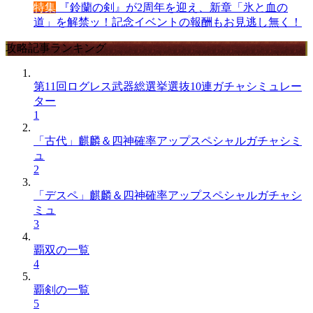
特集
『鈴蘭の剣』が2周年を迎え、新章「氷と血の
道」を解禁ッ！記念イベントの報酬もお見逃し無く！
攻略記事ランキング
第11回ログレス武器総選挙選抜10連ガチャシミュレー
ター
1
「古代」麒麟＆四神確率アップスペシャルガチャシミ
ュ
2
「デスペ」麒麟＆四神確率アップスペシャルガチャシ
ミュ
3
覇双の一覧
4
覇剣の一覧
5