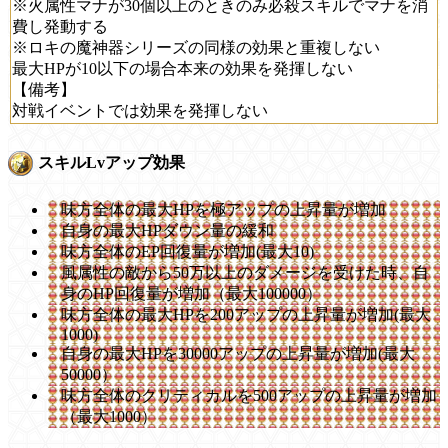
※火属性マナが30個以上のときのみ必殺スキルでマナを消
費し発動する
※ロキの魔神器シリーズの同様の効果と重複しない
最大HPが10以下の場合本来の効果を発揮しない
【備考】
対戦イベントでは効果を発揮しない
スキルLvアップ効果
味方全体の最大HPを極アップの上昇量が増加
自身の最大HPダウン量の緩和
味方全体のEP回復量が増加(最大10)
風属性の敵から50万以上のダメージを受けた時、自
身のHP回復量が増加（最大100000）
味方全体の最大HPを200アップの上昇量が増加(最大
1000)
自身の最大HPを30000アップの上昇量が増加(最大
50000）
味方全体のクリティカルを500アップの上昇量が増加
（最大1000）