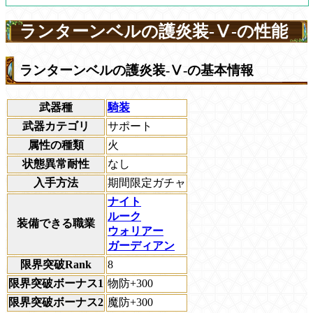
ランターンベルの護炎装-Ⅴ-の性能
ランターンベルの護炎装-Ⅴ-の基本情報
武器種
騎装
武器カテゴリ
サポート
属性の種類
火
状態異常耐性
なし
入手方法
期間限定ガチャ
ナイト
ルーク
装備できる職業
ウォリアー
ガーディアン
限界突破Rank
8
限界突破ボーナス1
物防+300
限界突破ボーナス2
魔防+300