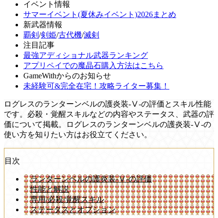
イベント情報
サマーイベント(夏休みイベント)2026まとめ
新武器情報
覇剣
/
剣姫
/
古代機
/
滅剣
注目記事
最強アディショナル武器ランキング
アプリペイでの魔晶石購入方法はこちら
GameWithからのお知らせ
未経験可&完全在宅！攻略ライター募集！
ログレスのランターンベルの護炎装-Ⅴ-の評価とスキル性能
です。必殺・覚醒スキルなどの内容やステータス、武器の評
価について掲載。ログレスのランターンベルの護炎装-Ⅴ-の
使い方を知りたい方はお役立てください。
目次
ランターンベルの護炎装-Ⅴ-の評価
性能と解説
専用/必殺/覚醒スキル
ステータスとオプション