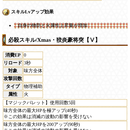
スキルLvアップ効果
自身の物防と火属性上昇量が増加
必殺スキル/Xmas・狡炎豪将突【Ⅴ】
消費EP
0
リロード
3秒
対象
味方全体
攻撃回数
タイプ
物理補助
属性
火
【マジックバレット】使用回数5回
味方全体の最大HPを極アップ(40秒)
※この効果は消滅の波動の影響を受けない
味方全体の最大HPを200アップ(90秒)