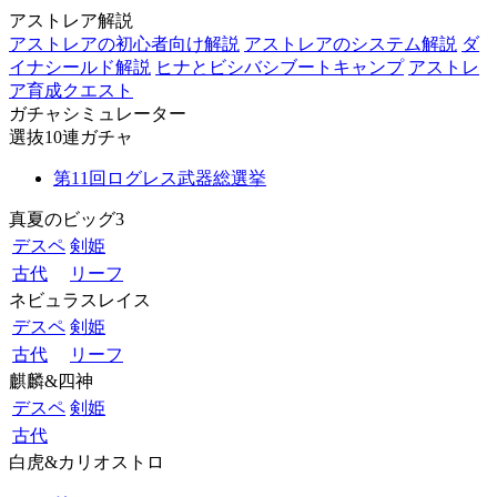
アストレア解説
アストレアの初心者向け解説
アストレアのシステム解説
ダ
イナシールド解説
ヒナとビシバシブートキャンプ
アストレ
ア育成クエスト
ガチャシミュレーター
選抜10連ガチャ
第11回ログレス武器総選挙
真夏のビッグ3
デスペ
剣姫
古代
リーフ
ネビュラスレイス
デスペ
剣姫
古代
リーフ
麒麟&四神
デスペ
剣姫
古代
白虎&カリオストロ