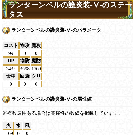
ランターンベルの護炎装-Ⅴ-のステー
タス
ランターンベルの護炎装-Ⅴ-のパラメータ
コスト
物攻
魔攻
99
0
0
HP
物防
魔防
2432
3698
1569
命中
回避
クリ
0
0
0
ランターンベルの護炎装-Ⅴ-の属性値
※複数属性ある場合は闇属性の数値を掲載しています。
火
水
風
1169
0
0