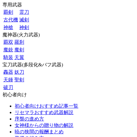
専用武器
覇剣
霊刀
古代機
滅剣
神槍
神剣
魔神器(火力武器)
覇双
羅刹
魔銃
魔剣
騎装
天翼
宝刀武器(多段化&バフ武器)
轟器
妖刀
天錘
聖剣
破刃
初心者向け
初心者向けおすすめ記事一覧
リセマラおすすめ武器解説
序盤の進め方
女神様からの贈り物の解説
暁の狭間の報酬まとめ