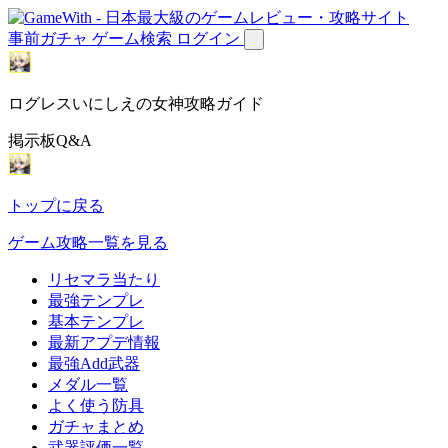
事前ガチャ
ゲーム検索
ログイン
ログレスいにしえの女神攻略ガイド
掲示板Q&A
トップに戻る
ゲーム攻略一覧を見る
リセマラ当たり
最強テンプレ
基本テンプレ
最新アプデ情報
最強Add武器
メダル一覧
よく使う防具
ガチャまとめ
武器評価一覧