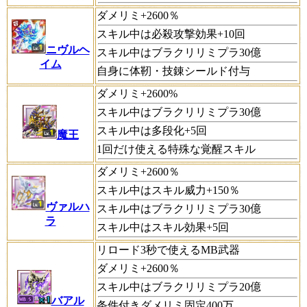
ダメリミ+2600％
スキル中は必殺攻撃効果+10回
ニヴルヘ
スキル中はブラクリリミプラ30億
イム
自身に体靭・技錬シールド付与
ダメリミ+2600%
スキル中はブラクリリミプラ30億
スキル中は多段化+5回
魔王
1回だけ使える特殊な覚醒スキル
ダメリミ+2600％
スキル中はスキル威力+150％
ヴァルハ
スキル中はブラクリリミプラ30億
ラ
スキル中はスキル効果+5回
リロード3秒で使えるMB武器
ダメリミ+2600％
スキル中はブラクリリミプラ20億
バアル
条件付きダメリミ固定400万