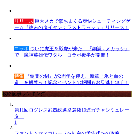
リリース
巨大メカで撃ちまくる爽快シューティングゲ
ーム『終末のタイタン：ラストラッシュ』リリース！
コラボ
ついに虎王＆影虎が来た！『鋼嵐 - メカラシ』
で「魔神英雄伝ワタル」コラボ後半が開催！
特集
『鈴蘭の剣』が2周年を迎え、新章「氷と血の
道」を解禁ッ！記念イベントの報酬もお見逃し無く！
攻略記事ランキング
第11回ログレス武器総選挙選抜10連ガチャシミュレー
ター
1
ファントムマスカレード〜純白の予告状〜の攻略