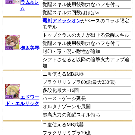
ラム&レ
覚醒スキル使用後強力なバフを付与
ム
覚醒スキルの回数はほぼ∞
覇剣アドラシオン
がベースのコラボ限定
モデル
トップクラスの火力が出せる覚醒スキル
覚醒スキル使用後強力なバフを付与
御坂美琴
封印・毒・呪い耐性が追加
シフトさせると以降の追撃火力アップ追
加
ニ度使えるMB武器
ブラクリリミプラ80億(最大230億)
多段化最大+16回
エドワー
バーストゲージ延長
ド・エルリック
オルタナゾーンを展開
超高火力の覚醒スキル持ち
ニ度使えるMB武器
ブラクリリミプラ70億