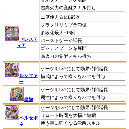
超高火力の覚醒スキル持ち
ニ度使えるMB武器
ブラクリリミプラ70億
多段化最大+16回
セレステ
バーストゲージ延長
ィア
ゴッデスゾーンを展開
高火力の覚醒スキル持ち
ゲージをLv3にして効果時間延長
ルシファ
構成によって様々なバフを付与
ー
ゲージをLv3にして効果時間延長
属性によって様々なバフを付与
皇龍
ゲージをLv3にして効果時間延長
リロード時間を大幅に短縮
ペルセポ
使う毎に強くなる覚醒スキル
ネ