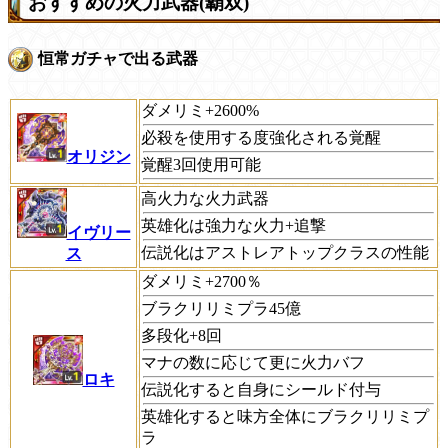
おすすめの火力武器(覇双)
恒常ガチャで出る武器
ダメリミ+2600%
必殺を使用する度強化される覚醒
オリジン
覚醒3回使用可能
高火力な火力武器
英雄化は強力な火力+追撃
イヴリー
伝説化はアストレアトップクラスの性能
ス
ダメリミ+2700％
ブラクリリミプラ45億
多段化+8回
マナの数に応じて更に火力バフ
ロキ
伝説化すると自身にシールド付与
英雄化すると味方全体にブラクリリミプ
ラ