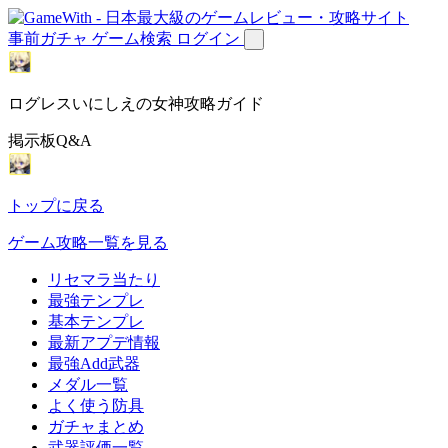
事前ガチャ
ゲーム検索
ログイン
ログレスいにしえの女神攻略ガイド
掲示板Q&A
トップに戻る
ゲーム攻略一覧を見る
リセマラ当たり
最強テンプレ
基本テンプレ
最新アプデ情報
最強Add武器
メダル一覧
よく使う防具
ガチャまとめ
武器評価一覧