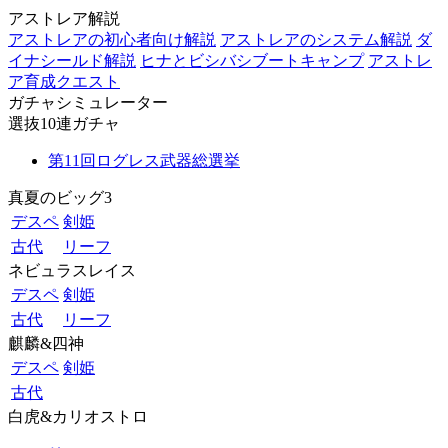
アストレア解説
アストレアの初心者向け解説
アストレアのシステム解説
ダ
イナシールド解説
ヒナとビシバシブートキャンプ
アストレ
ア育成クエスト
ガチャシミュレーター
選抜10連ガチャ
第11回ログレス武器総選挙
真夏のビッグ3
デスペ
剣姫
古代
リーフ
ネビュラスレイス
デスペ
剣姫
古代
リーフ
麒麟&四神
デスペ
剣姫
古代
白虎&カリオストロ