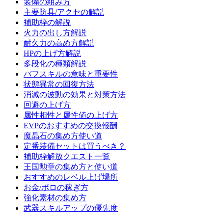
装備の組み方
主要防具/アクセの解説
補助枠の解説
火力の出し方解説
耐久力の高め方解説
HPの上げ方解説
多段化の種類解説
バフスキルの意味と重要性
状態異常の回復方法
消滅の波動の効果と対策方法
回避の上げ方
属性相性と属性値の上げ方
EVPのおすすめの交換報酬
魔晶石の集め方使い道
定番装備セットは買うべき？
補助枠解放クエスト一覧
王国勲章の集め方と使い道
おすすめのレベル上げ場所
お金/ポロの稼ぎ方
強化素材の集め方
武器スキルアップの優先度