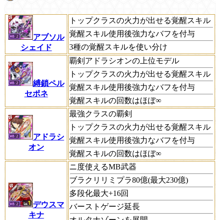
トップクラスの火力が出せる覚醒スキル
覚醒スキル使用後強力なバフを付与
アブソル
3種の覚醒スキルを使い分け
シェイド
覇剣アドラシオンの上位モデル
トップクラスの火力が出せる覚醒スキル
縛鎖ペル
覚醒スキル使用後強力なバフを付与
セポネ
覚醒スキルの回数はほぼ∞
最強クラスの覇剣
トップクラスの火力が出せる覚醒スキル
アドラシ
覚醒スキル使用後強力なバフを付与
オン
覚醒スキルの回数はほぼ∞
ニ度使えるMB武器
ブラクリリミプラ80億(最大230億)
多段化最大+16回
デウスマ
バーストゲージ延長
キナ
オルタナゾーンを展開