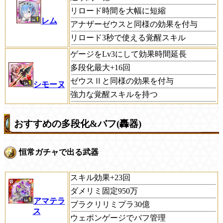
リロード時間を大幅に短縮
レム
アナザーゼウスと同様の効果を付与
リロード3秒で使える覚醒スキル
ゲージをLv3にして効果時間延長
多段化最大+16回
ゼウスⅡと同様の効果を付与
シモーヌ
強力な覚醒スキルを持つ
おすすめの多段化&バフ(轟器)
恒常ガチャで出る武器
スキル効果+23回
ダメリミ固定950万
アマテラ
ブラクリリミプラ30億
ス
ウェポンゲージでバフ管理