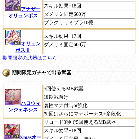
スキル効果+18回
アナザー
ダメリミ固定600万
オリュンポス
ブラクリリミプラ10億
スキル効果+17回
オリュン
ダメリミ固定600万
ポスⅡ
期間限定の武器はこちら
期間限定ガチャで出る武器
5回使えるMB武器
短期戦向け
ハロウィ
属性マナ付与or強化
ンジェネシス
初回はさらにマナボーナス+多段化
リロード3秒で5回使えるMB武器
スキル効果+18回
Xmasオー
ダメリミ固定最大850万