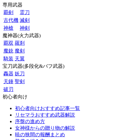
専用武器
覇剣
霊刀
古代機
滅剣
神槍
神剣
魔神器(火力武器)
覇双
羅刹
魔銃
魔剣
騎装
天翼
宝刀武器(多段化&バフ武器)
轟器
妖刀
天錘
聖剣
破刃
初心者向け
初心者向けおすすめ記事一覧
リセマラおすすめ武器解説
序盤の進め方
女神様からの贈り物の解説
暁の狭間の報酬まとめ