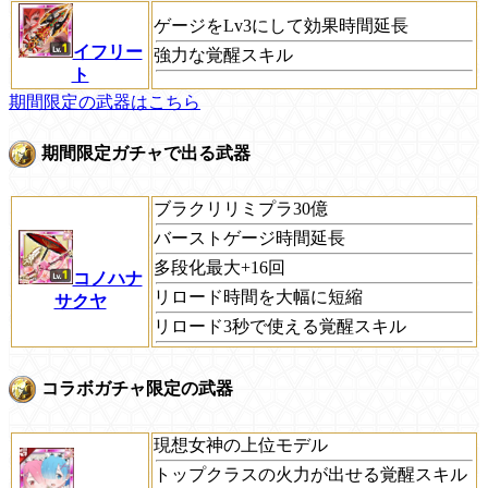
ゲージをLv3にして効果時間延長
イフリー
強力な覚醒スキル
ト
期間限定の武器はこちら
期間限定ガチャで出る武器
ブラクリリミプラ30億
バーストゲージ時間延長
多段化最大+16回
コノハナ
リロード時間を大幅に短縮
サクヤ
リロード3秒で使える覚醒スキル
コラボガチャ限定の武器
現想女神の上位モデル
トップクラスの火力が出せる覚醒スキル