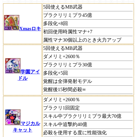
5回使えるMB武器
ブラクリリミプラ45億
多段化+8回
Xmasロキ
初回使用時属性マナ+7
属性マナ30個以上のとき火力アップ
5回使えるMB武器
ダメリミ+2600％
ブラクリリミプラ30億
学園アイ
多段化+5回
ドル
覚醒は全弾発射モデル
覚醒後15秒間必殺∞
ダメリミ+2600％
ブラクリ1回固定
スキル中ブラクリリミプラ最大70億
マジカル
スキル中追撃約40億
キャット
必殺を使用する度に性能強化