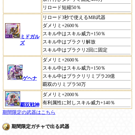
リロード短縮50％
リロード3秒で使えるMB武器
ダメリミ+2600％
スキル中はスキル威力+150％
ミドガル
スキル中はブラクリ解放
ズ
スキル中はブラクリ2回に固定
ダメリミ+2600％
スキル中はスキル威力+150％
スキル中はブラクリリミプラ20億
ゲヘナ
覇双のリミプラ50万
ダメリミ+2000％
有利属性に対しスキル威力+140％
覇双戦神
期間限定の武器はこちら
期間限定ガチャで出る武器