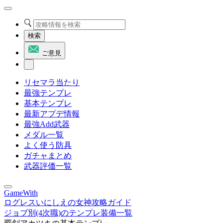
検索
ご意見
リセマラ当たり
最強テンプレ
基本テンプレ
最新アプデ情報
最強Add武器
メダル一覧
よく使う防具
ガチャまとめ
武器評価一覧
GameWith
ログレスいにしえの女神攻略ガイド
ジョブ別(4次職)のテンプレ装備一覧