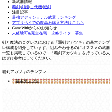
新武器情報
覇剣
/
剣姫
/
古代機
/
滅剣
注目記事
最強アディショナル武器ランキング
アプリペイでの魔晶石購入方法はこちら
GameWithからのお知らせ
未経験可&完全在宅！攻略ライター募集！
剣と魔法のログレスにおける「覇剣アカツキ」の基本テンプ
レ構成を紹介しています。組み合わせるのにオススメの武器
一覧も掲載しているので、「覇剣アカツキ」を持っている人
はぜひ参考にしてください。
覇剣アカツキのテンプレ
基本テンプレ