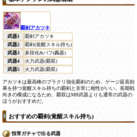
覇剣アカツキ
武器1
覇剣アカツキ
武器2
覇剣(覚醒スキル持ち)
武器3
多段化&バフ(轟器)
武器4
火力武器(覇双)
武器5
火力武器(覇双)
アカツキは最高峰のブラクリ強化覇剣のため、ゲージ延長効
果を持つ覚醒スキル持ちの覇剣と非常に相性がいい。長期戦
向きの構成になるため、覇双はMB武器よりも通常の武器の
ほうがおすすめだ。
おすすめの覇剣(覚醒スキル持ち)
恒常ガチャで出る武器