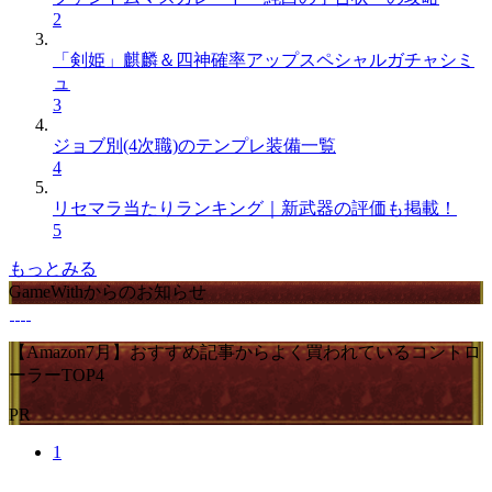
2
「剣姫」麒麟＆四神確率アップスペシャルガチャシミ
ュ
3
ジョブ別(4次職)のテンプレ装備一覧
4
リセマラ当たりランキング｜新武器の評価も掲載！
5
もっとみる
GameWithからのお知らせ
【Amazon7月】おすすめ記事からよく買われているコントロ
ーラーTOP4
PR
1