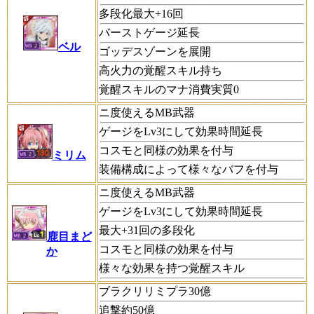
多段化最大+16回
バーストゲージ延長
ベル
ゴッデスゾーンを展開
高火力の覚醒スキル持ち
覚醒スキルのマナ消費実質0
ニ度使えるMB武器
ゲージをLv3にして効果時間延長
コスモと同様の効果を付与
ミリム
装備構成によって様々なバフを付与
ニ度使えるMB武器
ゲージをLv3にして効果時間延長
最大+31回の多段化
鹿目まど
コスモと同様の効果を付与
か
様々な効果を持つ覚醒スキル
ブラクリリミプラ30億
追撃約50億