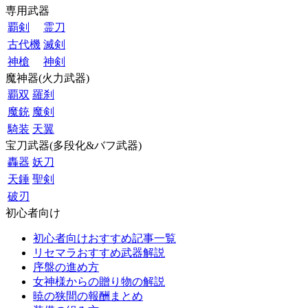
専用武器
覇剣
霊刀
古代機
滅剣
神槍
神剣
魔神器(火力武器)
覇双
羅刹
魔銃
魔剣
騎装
天翼
宝刀武器(多段化&バフ武器)
轟器
妖刀
天錘
聖剣
破刃
初心者向け
初心者向けおすすめ記事一覧
リセマラおすすめ武器解説
序盤の進め方
女神様からの贈り物の解説
暁の狭間の報酬まとめ