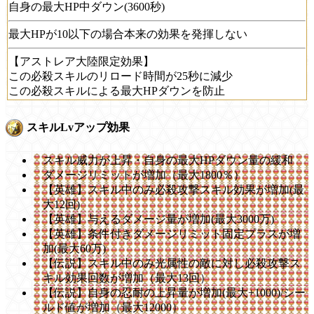
自身の最大HP中ダウン(3600秒)
最大HPが10以下の場合本来の効果を発揮しない
【アストレア大陸限定効果】
この必殺スキルのリロード時間が25秒に減少
この必殺スキルによる最大HPダウンを防止
スキルLvアップ効果
スキル威力が上昇・自身の最大HPダウン量の緩和
ダメージリミットが増加（最大1800％）
【英雄】スキル中のみ必殺攻撃スキル効果が増加(最
大12回)
【英雄】与えるダメージ量が増加(最大3000万)
【英雄】条件付きダメージリミット固定プラスが増
加(最大60万)
【伝説】スキル中のみ光属性の敵に対し必殺攻撃ス
キル効果回数が増加（最大13回）
【伝説】自身の忍耐の上昇量が増加(最大+1000)/シー
ルド値が増加（最大12000）