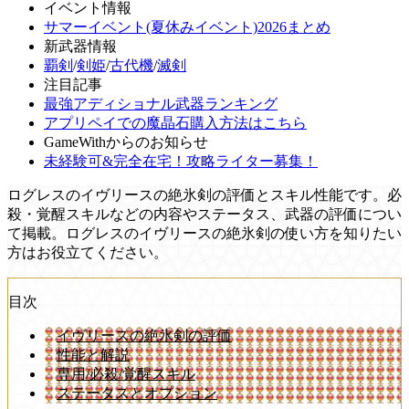
イベント情報
サマーイベント(夏休みイベント)2026まとめ
新武器情報
覇剣
/
剣姫
/
古代機
/
滅剣
注目記事
最強アディショナル武器ランキング
アプリペイでの魔晶石購入方法はこちら
GameWithからのお知らせ
未経験可&完全在宅！攻略ライター募集！
ログレスのイヴリースの絶氷剣の評価とスキル性能です。必
殺・覚醒スキルなどの内容やステータス、武器の評価につい
て掲載。ログレスのイヴリースの絶氷剣の使い方を知りたい
方はお役立てください。
目次
イヴリースの絶氷剣の評価
性能と解説
専用/必殺/覚醒スキル
ステータスとオプション