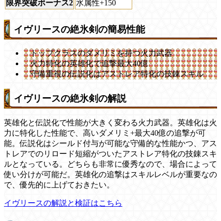
限界突破ボーナス2
水属性+150
イヴリースの絶氷剣の簡易性能
トップクラスのダメリミを持つ火力武器
火力特化の英雄化で追撃最大40億
守備重視の伝説化はアストレア特化の技錬スキル
イヴリースの絶氷剣の解説
英雄化と伝説化で性能が大きく変わる火力武器。英雄化は火
力に特化した性能で、高いダメリミ+最大40億の追撃が可
能。伝説化はシールド付与が可能な守備的な性能かつ、アス
トレアでのリロード短縮がついたアストレア特化の技錬スキ
ルとなっている。どちらも非常に優秀なので、場合によって
使い分けが可能だ。英雄化の追撃はスキルレベルが重要なの
で、優先的に上げておきたい。
イヴリースの解説と検証はこちら