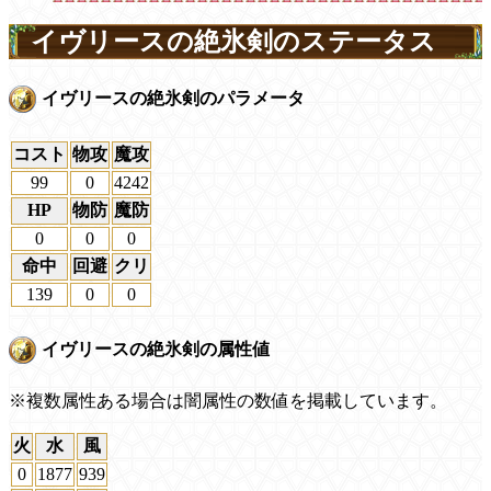
イヴリースの絶氷剣のステータス
イヴリースの絶氷剣のパラメータ
コスト
物攻
魔攻
99
0
4242
HP
物防
魔防
0
0
0
命中
回避
クリ
139
0
0
イヴリースの絶氷剣の属性値
※複数属性ある場合は闇属性の数値を掲載しています。
火
水
風
0
1877
939