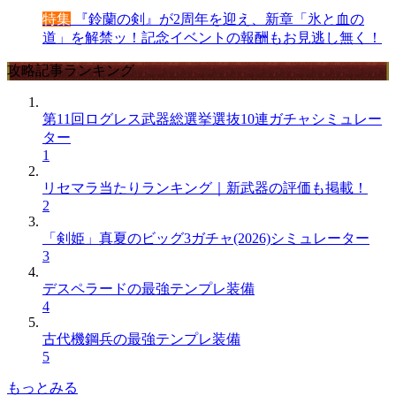
特集
『鈴蘭の剣』が2周年を迎え、新章「氷と血の
道」を解禁ッ！記念イベントの報酬もお見逃し無く！
攻略記事ランキング
第11回ログレス武器総選挙選抜10連ガチャシミュレー
ター
1
リセマラ当たりランキング｜新武器の評価も掲載！
2
「剣姫」真夏のビッグ3ガチャ(2026)シミュレーター
3
デスペラードの最強テンプレ装備
4
古代機鋼兵の最強テンプレ装備
5
もっとみる