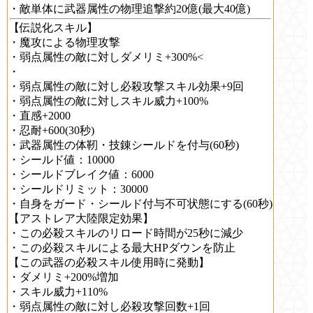
・敵単体に武器属性の物理追撃約20億(最大40億)
【伝説化スキル】
・魔攻による物理攻撃
・弱点属性の敵に対しダメリミ+300%<
・
・弱点属性の敵に対し必殺攻撃スキル効果+9回
・弱点属性の敵に対しスキル威力+100%
・直感+2000
・忍耐+600(30秒)
・武器属性の体靭・技錬シールドを付与(60秒)
・シールド値：10000
・シールドブレイク値：6000
・シールドリミット：30000
・自身をガード・シールド付与不可状態にする(60秒)
【アストレア大陸限定効果】
・この必殺スキルのリロード時間が25秒に減少
・この必殺スキルによる最大HPダウンを防止
【この武器の必殺スキル使用時に発動】
・ダメリミ+200%増加
・スキル威力+110%
・弱点属性の敵に対し必殺攻撃回数+1回