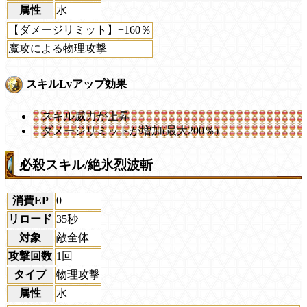
属性
水
【ダメージリミット】+160％
魔攻による物理攻撃
スキルLvアップ効果
スキル威力が上昇
ダメージリミットが増加(最大200％)
必殺スキル/絶氷烈波斬
消費EP
0
リロード
35秒
対象
敵全体
攻撃回数
1回
タイプ
物理攻撃
属性
水