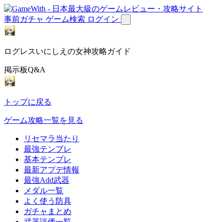
事前ガチャ
ゲーム検索
ログイン
ログレスいにしえの女神攻略ガイド
掲示板Q&A
トップに戻る
ゲーム攻略一覧を見る
リセマラ当たり
最強テンプレ
基本テンプレ
最新アプデ情報
最強Add武器
メダル一覧
よく使う防具
ガチャまとめ
武器評価一覧