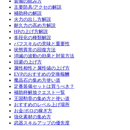
装備の組み方
主要防具/アクセの解説
補助枠の解説
火力の出し方解説
耐久力の高め方解説
HPの上げ方解説
多段化の種類解説
バフスキルの意味と重要性
状態異常の回復方法
消滅の波動の効果と対策方法
回避の上げ方
属性相性と属性値の上げ方
EVPのおすすめの交換報酬
魔晶石の集め方使い道
定番装備セットは買うべき？
補助枠解放クエスト一覧
王国勲章の集め方と使い道
おすすめのレベル上げ場所
お金/ポロの稼ぎ方
強化素材の集め方
武器スキルアップの優先度