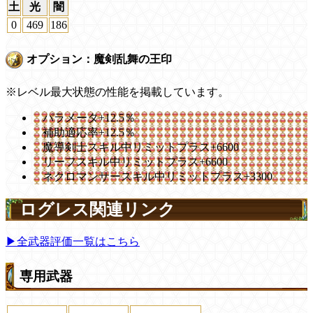
土
光
闇
0
469
186
オプション：魔剣乱舞の王印
※レベル最大状態の性能を掲載しています。
パラメータ+12.5％
補助適応率+12.5％
魔導剣士スキル中リミットプラス+6600
リーフスキル中リミットプラス+6600
ネクロマンサースキル中リミットプラス+3300
ログレス関連リンク
▶全武器評価一覧はこちら
専用武器