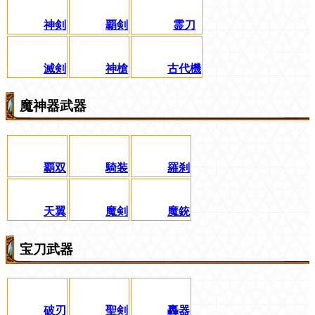
神剣
覇剣
霊刀
滅剣
神槍
古代機
魔神器武器
覇双
騎装
羅刹
天翼
魔剣
魔銃
宝刀武器
破刃
聖剣
轟器