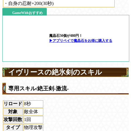
・自身の忍耐+200(30秒)
GameWithおすすめ
魔晶石50個が480円！
▶アプリペイで魔晶石をお得に購入する
イヴリースの絶氷剣のスキル
専用スキル/絶王剣-激流-
リロード
8秒
対象
敵全体
攻撃回数
1回
タイプ
物理攻撃