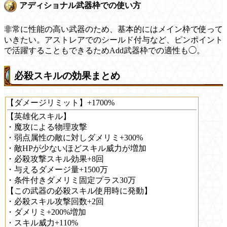
アディショナル武器枠での使い方
非常に性能の高い武器のため、基本的にはメイン枠で使って
いきたい。アストレアでのシールド付与など、ピンポイント
で活躍することもできるためAdd武器枠での適性も◯。
必殺スキルの効果まとめ
【ダメージリミット】+1700%
【英雄化スキル】
・魔攻による物理攻撃
・弱点属性の敵に対しダメリミ+300%
・敵HPが少ないほどスキル威力が増加
・必殺攻撃スキル効果+8回
・与えるダメージ量+1500万
・条件付きダメリミ固定プラス30万
【この武器の必殺スキル使用時に発動】
・必殺スキル攻撃回数+2回
・ダメリミ+200%増加
・スキル威力+110%