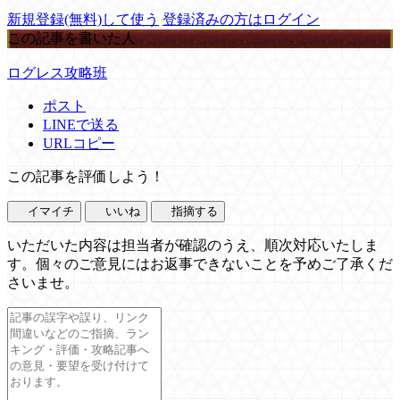
新規登録(無料)して使う
登録済みの方はログイン
この記事を書いた人
ログレス攻略班
ポスト
LINEで送る
URLコピー
この記事を評価しよう！
イマイチ
いいね
指摘する
いただいた内容は担当者が確認のうえ、順次対応いたしま
す。個々のご意見にはお返事できないことを予めご了承くだ
さいませ。