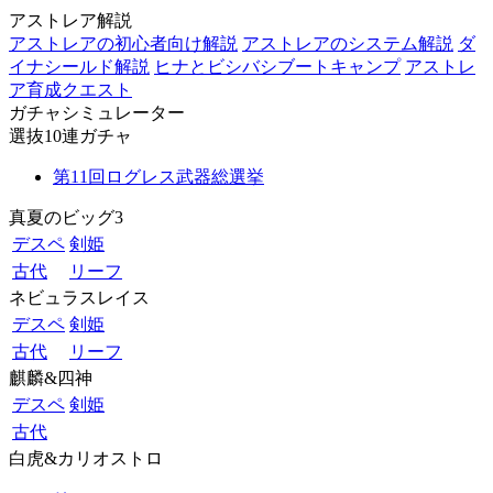
アストレア解説
アストレアの初心者向け解説
アストレアのシステム解説
ダ
イナシールド解説
ヒナとビシバシブートキャンプ
アストレ
ア育成クエスト
ガチャシミュレーター
選抜10連ガチャ
第11回ログレス武器総選挙
真夏のビッグ3
デスペ
剣姫
古代
リーフ
ネビュラスレイス
デスペ
剣姫
古代
リーフ
麒麟&四神
デスペ
剣姫
古代
白虎&カリオストロ