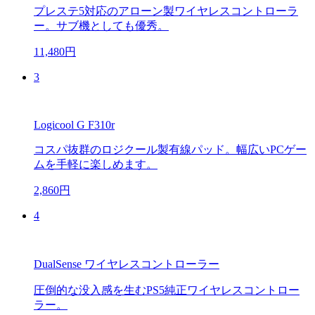
プレステ5対応のアローン製ワイヤレスコントローラ
ー。サブ機としても優秀。
11,480円
3
Logicool G F310r
コスパ抜群のロジクール製有線パッド。幅広いPCゲー
ムを手軽に楽しめます。
2,860円
4
DualSense ワイヤレスコントローラー
圧倒的な没入感を生むPS5純正ワイヤレスコントロー
ラー。