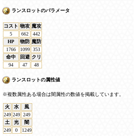
ランスロットのパラメータ
コスト
物攻
魔攻
5
662
442
HP
物防
魔防
1766
1099
353
命中
回避
クリ
94
47
48
ランスロットの属性値
※複数属性ある場合は闇属性の数値を掲載しています。
火
水
風
249
249
249
土
光
闇
249
0
1249