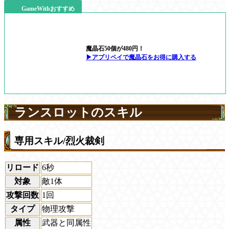
GameWithおすすめ
魔晶石50個が480円！
▶アプリペイで魔晶石をお得に購入する
ランスロットのスキル
専用スキル/烈火裁剣
リロード
6秒
対象
敵1体
攻撃回数
1回
タイプ
物理攻撃
属性
武器と同属性