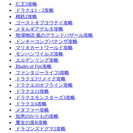
仁王3攻略
ドラクエ1・2攻略
桃鉄2攻略
ゴーストオブヨウテイ攻略
メタルギアデルタ攻略
牧場物語 風のグランドバザール攻略
ドンキーコングバナンザ攻略
マリオカートワールド攻略
モンハンワイルズ攻略
エルデンリング攻略
Blades of Fire攻略
ファンタジーライフi攻略
ドラクエ3リメイク攻略
ドラクエ10オフライン攻略
ドラクエ11攻略
ドラクエモンスターズ3攻略
ドラクエ6攻略
メタファー攻略
知恵のかりもの攻略
魔女の泉R攻略
ドラゴンズドグマ2攻略