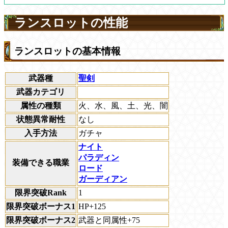
ランスロットの性能
ランスロットの基本情報
武器種
聖剣
武器カテゴリ
属性の種類
火、水、風、土、光、闇
状態異常耐性
なし
入手方法
ガチャ
ナイト
パラディン
装備できる職業
ロード
ガーディアン
限界突破Rank
1
限界突破ボーナス1
HP+125
限界突破ボーナス2
武器と同属性+75