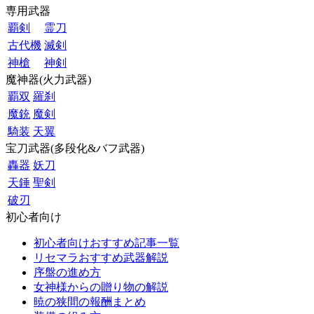
専用武器
覇剣
霊刀
古代機
滅剣
神槍
神剣
魔神器(火力武器)
覇双
羅刹
魔銃
魔剣
騎装
天翼
宝刀武器(多段化&バフ武器)
轟器
妖刀
天錘
聖剣
破刃
初心者向け
初心者向けおすすめ記事一覧
リセマラおすすめ武器解説
序盤の進め方
女神様からの贈り物の解説
暁の狭間の報酬まとめ