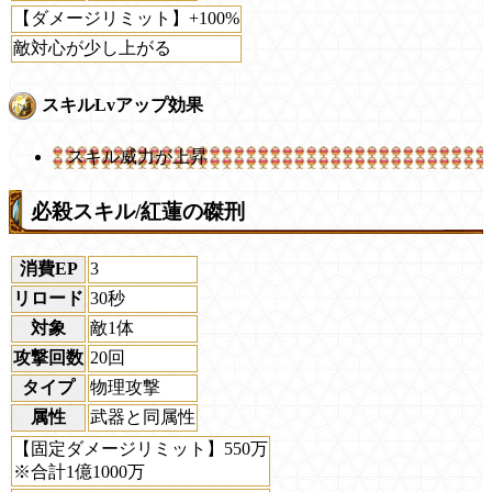
【ダメージリミット】+100%
敵対心が少し上がる
スキルLvアップ効果
スキル威力が上昇
必殺スキル/紅蓮の磔刑
消費EP
3
リロード
30秒
対象
敵1体
攻撃回数
20回
タイプ
物理攻撃
属性
武器と同属性
【固定ダメージリミット】550万
※合計1億1000万