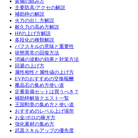
装備の組み方
主要防具/アクセの解説
補助枠の解説
火力の出し方解説
耐久力の高め方解説
HPの上げ方解説
多段化の種類解説
バフスキルの意味と重要性
状態異常の回復方法
消滅の波動の効果と対策方法
回避の上げ方
属性相性と属性値の上げ方
EVPのおすすめの交換報酬
魔晶石の集め方使い道
定番装備セットは買うべき？
補助枠解放クエスト一覧
王国勲章の集め方と使い道
おすすめのレベル上げ場所
お金/ポロの稼ぎ方
強化素材の集め方
武器スキルアップの優先度