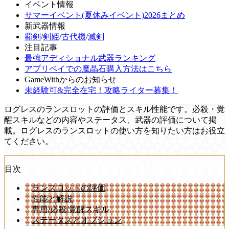
イベント情報
サマーイベント(夏休みイベント)2026まとめ
新武器情報
覇剣
/
剣姫
/
古代機
/
滅剣
注目記事
最強アディショナル武器ランキング
アプリペイでの魔晶石購入方法はこちら
GameWithからのお知らせ
未経験可&完全在宅！攻略ライター募集！
ログレスのランスロットの評価とスキル性能です。必殺・覚
醒スキルなどの内容やステータス、武器の評価について掲
載。ログレスのランスロットの使い方を知りたい方はお役立
てください。
目次
ランスロットの評価
性能と解説
専用/必殺/覚醒スキル
ステータスとオプション