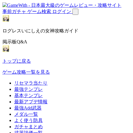
事前ガチャ
ゲーム検索
ログイン
ログレスいにしえの女神攻略ガイド
掲示板Q&A
トップに戻る
ゲーム攻略一覧を見る
リセマラ当たり
最強テンプレ
基本テンプレ
最新アプデ情報
最強Add武器
メダル一覧
よく使う防具
ガチャまとめ
武器評価一覧