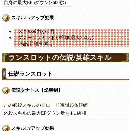
自身の最大EP5ダウン(3600秒)
スキルLvアップ効果
スキル威力が上昇
ダメージリミットが増加(最大750万)
※合計1億5000万
ランスロットの伝説/英雄スキル
伝説ランスロット
伝説タナトス【焔聖剣】
この必殺スキルのリロード時間16％短縮
必殺スキルの最大EPダウン量を4に緩和
スキルLvアップ効果