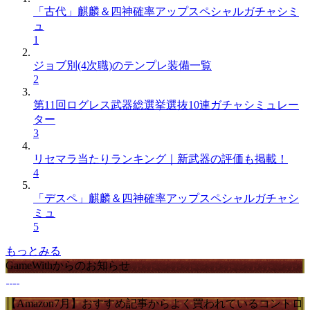
「古代」麒麟＆四神確率アップスペシャルガチャシミ
ュ
1
ジョブ別(4次職)のテンプレ装備一覧
2
第11回ログレス武器総選挙選抜10連ガチャシミュレー
ター
3
リセマラ当たりランキング｜新武器の評価も掲載！
4
「デスペ」麒麟＆四神確率アップスペシャルガチャシ
ミュ
5
もっとみる
GameWithからのお知らせ
【Amazon7月】おすすめ記事からよく買われているコントロ