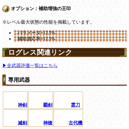
オプション：補助増強の王印
※レベル最大状態の性能を掲載しています。
パラメータ+12.5%
補助適応率+12.5%
ログレス関連リンク
▶全武器評価一覧はこちら
専用武器
神剣
覇剣
霊刀
滅剣
神槍
古代機