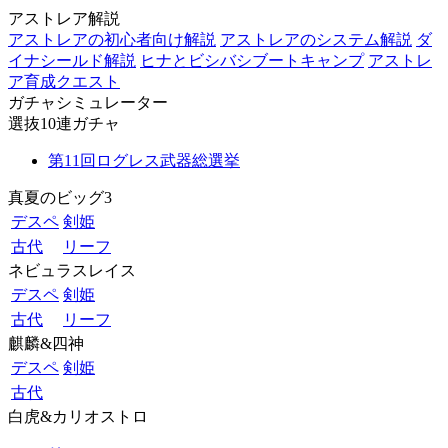
アストレア解説
アストレアの初心者向け解説
アストレアのシステム解説
ダ
イナシールド解説
ヒナとビシバシブートキャンプ
アストレ
ア育成クエスト
ガチャシミュレーター
選抜10連ガチャ
第11回ログレス武器総選挙
真夏のビッグ3
デスペ
剣姫
古代
リーフ
ネビュラスレイス
デスペ
剣姫
古代
リーフ
麒麟&四神
デスペ
剣姫
古代
白虎&カリオストロ