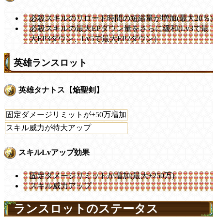
必殺スキルのリロード時間の短縮量が増加(最大20％)
必殺スキルの最大EPダウン量をさらに緩和(Lv3で最
大EP3ダウン、Lv5で最大EP2ダウン）
英雄ランスロット
英雄タナトス【焔聖剣】
固定ダメージリミットが+50万増加
スキル威力が特大アップ
スキルLvアップ効果
固定ダメージリミットが増加(最大+250万)
スキル威力アップ
ランスロットのステータス