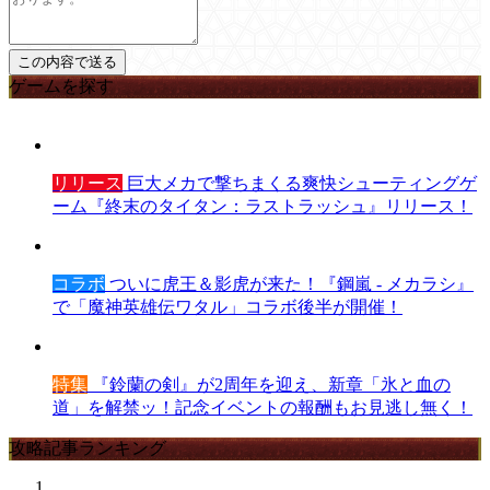
ゲームを探す
リリース
巨大メカで撃ちまくる爽快シューティングゲ
ーム『終末のタイタン：ラストラッシュ』リリース！
コラボ
ついに虎王＆影虎が来た！『鋼嵐 - メカラシ』
で「魔神英雄伝ワタル」コラボ後半が開催！
特集
『鈴蘭の剣』が2周年を迎え、新章「氷と血の
道」を解禁ッ！記念イベントの報酬もお見逃し無く！
攻略記事ランキング