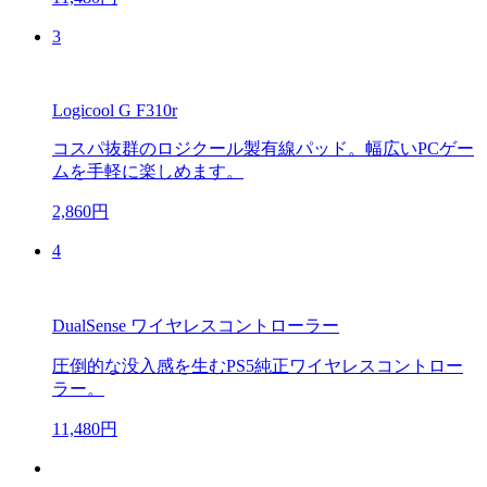
3
Logicool G F310r
コスパ抜群のロジクール製有線パッド。幅広いPCゲー
ムを手軽に楽しめます。
2,860円
4
DualSense ワイヤレスコントローラー
圧倒的な没入感を生むPS5純正ワイヤレスコントロー
ラー。
11,480円