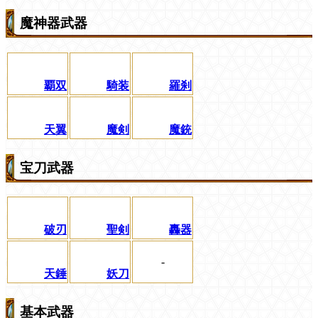
魔神器武器
覇双
騎装
羅刹
天翼
魔剣
魔銃
宝刀武器
破刃
聖剣
轟器
-
天錘
妖刀
基本武器