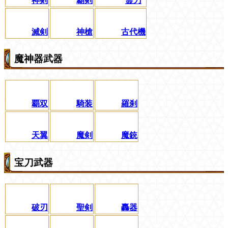
神剣
覇剣
霊刀
滅剣
神槍
古代機
魔神器武器
覇双
騎装
羅刹
天翼
魔剣
魔銃
宝刀武器
破刃
聖剣
轟器