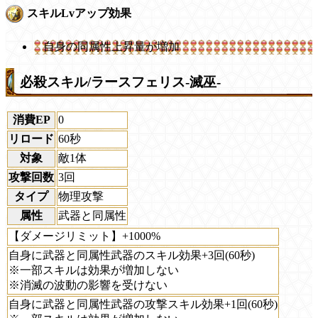
スキルLvアップ効果
自身の同属性上昇量が増加
必殺スキル/ラースフェリス-滅巫-
消費EP
0
リロード
60秒
対象
敵1体
攻撃回数
3回
タイプ
物理攻撃
属性
武器と同属性
【ダメージリミット】+1000%
自身に武器と同属性武器のスキル効果+3回(60秒)
※一部スキルは効果が増加しない
※消滅の波動の影響を受けない
自身に武器と同属性武器の攻撃スキル効果+1回(60秒)