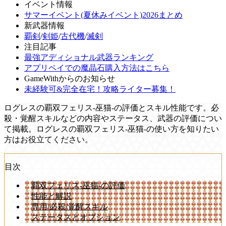
イベント情報
サマーイベント(夏休みイベント)2026まとめ
新武器情報
覇剣
/
剣姫
/
古代機
/
滅剣
注目記事
最強アディショナル武器ランキング
アプリペイでの魔晶石購入方法はこちら
GameWithからのお知らせ
未経験可&完全在宅！攻略ライター募集！
ログレスの覇双フェリス-巫猫-の評価とスキル性能です。必
殺・覚醒スキルなどの内容やステータス、武器の評価につい
て掲載。ログレスの覇双フェリス-巫猫-の使い方を知りたい
方はお役立てください。
目次
覇双フェリス-巫猫-の評価
性能と解説
専用/必殺/覚醒スキル
ステータスとオプション