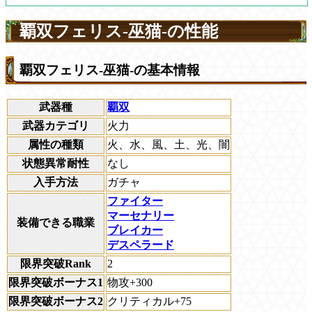
覇双フェリス-巫猫-の性能
覇双フェリス-巫猫-の基本情報
武器種
覇双
武器カテゴリ
火力
属性の種類
火、水、風、土、光、闇
状態異常耐性
なし
入手方法
ガチャ
ファイター
マーセナリー
装備できる職業
ブレイカー
デスペラード
限界突破Rank
2
限界突破ボーナス1
物攻+300
限界突破ボーナス2
クリティカル+75