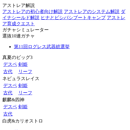
アストレア解説
アストレアの初心者向け解説
アストレアのシステム解説
ダ
イナシールド解説
ヒナとビシバシブートキャンプ
アストレ
ア育成クエスト
ガチャシミュレーター
選抜10連ガチャ
第11回ログレス武器総選挙
真夏のビッグ3
デスペ
剣姫
古代
リーフ
ネビュラスレイス
デスペ
剣姫
古代
リーフ
麒麟&四神
デスペ
剣姫
古代
白虎&カリオストロ