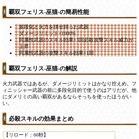
覇双フェリス-巫猫-の簡易性能
多段化と火力を併せ持った武器
ダメージリミット+1000%
同属性武器のスキル効果+3回必殺攻撃スキル威力が
上昇
同属性武器の攻撃スキル効果+1回
覇双フェリス-巫猫-の解説
火力武器ではあるが、ダメージリミットはかなり控えめ。フ
ィニッシャー武器の前に多段化目的で使うのはアリだが、他
にダメリミの高い覇双があるならそっちを使ったほうがい
い。
必殺スキルの効果まとめ
【リロード：60秒】