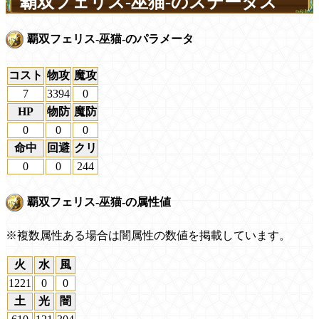
覇双フェリス-巫猫-のステータス
覇双フェリス-巫猫-のパラメータ
コスト
物攻
魔攻
7
3394
0
HP
物防
魔防
0
0
0
命中
回避
クリ
0
0
244
覇双フェリス-巫猫-の属性値
※複数属性ある場合は闇属性の数値を掲載しています。
火
水
風
1221
0
0
土
光
闇