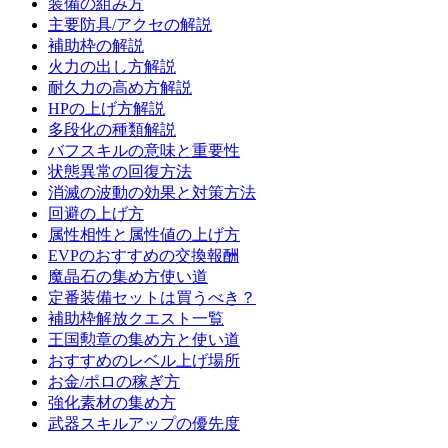
装備の組み方
主要防具/アクセの解説
補助枠の解説
火力の出し方解説
耐久力の高め方解説
HPの上げ方解説
多段化の種類解説
バフスキルの意味と重要性
状態異常の回復方法
消滅の波動の効果と対策方法
回避の上げ方
属性相性と属性値の上げ方
EVPのおすすめの交換報酬
魔晶石の集め方使い道
定番装備セットは買うべき？
補助枠解放クエスト一覧
王国勲章の集め方と使い道
おすすめのレベル上げ場所
お金/ポロの稼ぎ方
強化素材の集め方
武器スキルアップの優先度