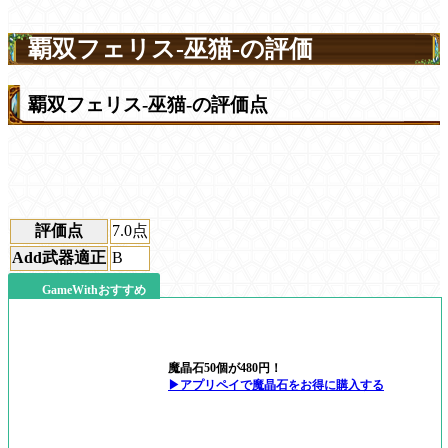
覇双フェリス-巫猫-の評価
覇双フェリス-巫猫-の評価点
評価点
7.0
点
Add武器適正
B
GameWithおすすめ
魔晶石50個が480円！
▶アプリペイで魔晶石をお得に購入する