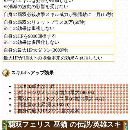
※一部スキルは効果が増加しない
※消滅の波動の影響を受けない
自身の覇双必殺攻撃スキル威力が飛躍敵に上昇(15秒)
自身の覇双のリミットプラス20万(60秒)
※この効果は重複しない
自身のHPを9000回復する
※この効果は多段化しない
自身の最大HP大ダウン(3600秒)
最大HPが10以下の場合本来の効果を発揮しない
スキルLvアップ効果
スキル威力が上昇
ダメージリミットが増加(最大1400%)
覇双のリミットプラス量が増加(最大50万)
回復量が上昇(最大18000)
自身の最大HPダウン量の緩和
覇双フェリス-巫猫-の伝説/英雄スキ