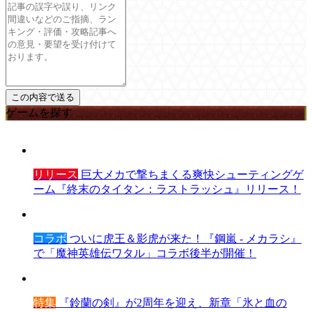
ゲームを探す
リリース
巨大メカで撃ちまくる爽快シューティングゲ
ーム『終末のタイタン：ラストラッシュ』リリース！
コラボ
ついに虎王＆影虎が来た！『鋼嵐 - メカラシ』
で「魔神英雄伝ワタル」コラボ後半が開催！
特集
『鈴蘭の剣』が2周年を迎え、新章「氷と血の