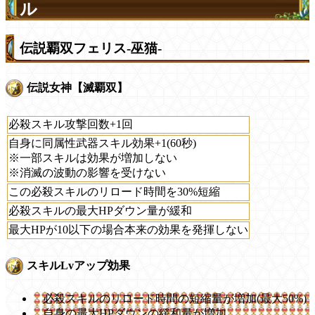
ル
伝説覇双フェリス-巫猫-
伝説女神【滅覇双】
必殺スキル攻撃回数+1回
自身に同属性武器スキル効果+1(60秒)
※一部スキルは効果が増加しない
※消滅の波動の影響を受けない
この必殺スキルのリロード時間を30%短縮
必殺スキルの最大HPダウン量が緩和
最大HPが10以下の場合本来の効果を発揮しない
スキルLvアップ効果
必殺スキルのリロード時間の短縮量が増加(最大50%)
自身の最大HPダウンの緩和量が増加