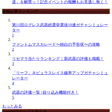
道」を解禁ッ！記念イベントの報酬もお見逃し無く！
攻略記事ランキング
第11回ログレス武器総選挙選抜10連ガチャシミュレー
ター
1
ファントムマスカレード〜純白の予告状〜の攻略
2
リセマラ当たりランキング｜新武器の評価も掲載！
3
「リーフ」ネビュラスレイス確率アップガチャシミュ
レーター
4
武器の評価一覧 | 絞り込み機能付き！
5
もっとみる
GameWithからのお知らせ