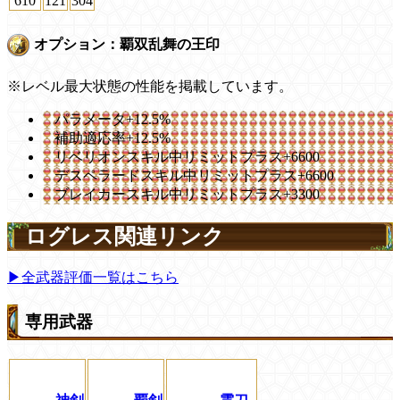
610
121
304
オプション：覇双乱舞の王印
※レベル最大状態の性能を掲載しています。
パラメータ+12.5%
補助適応率+12.5%
リベリオンスキル中リミットプラス+6600
デスペラードスキル中リミットプラス+6600
ブレイカースキル中リミットプラス+3300
ログレス関連リンク
▶全武器評価一覧はこちら
専用武器