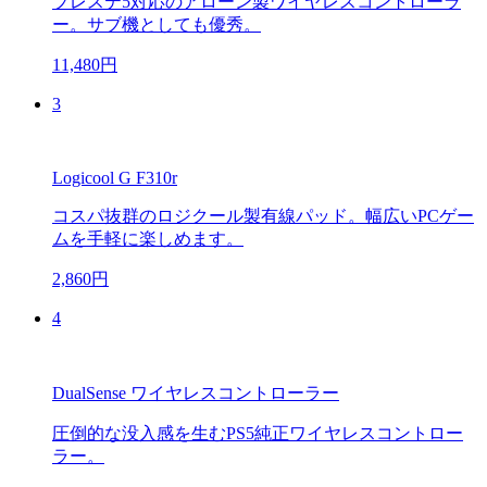
プレステ5対応のアローン製ワイヤレスコントローラ
ー。サブ機としても優秀。
11,480円
3
Logicool G F310r
コスパ抜群のロジクール製有線パッド。幅広いPCゲー
ムを手軽に楽しめます。
2,860円
4
DualSense ワイヤレスコントローラー
圧倒的な没入感を生むPS5純正ワイヤレスコントロー
ラー。