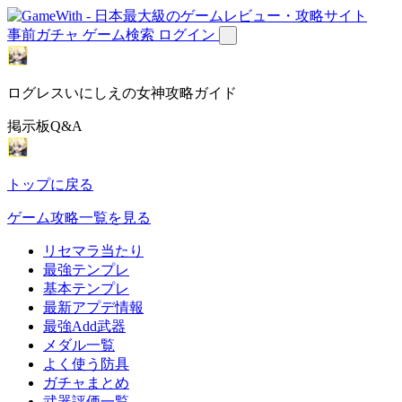
事前ガチャ
ゲーム検索
ログイン
ログレスいにしえの女神攻略ガイド
掲示板Q&A
トップに戻る
ゲーム攻略一覧を見る
リセマラ当たり
最強テンプレ
基本テンプレ
最新アプデ情報
最強Add武器
メダル一覧
よく使う防具
ガチャまとめ
武器評価一覧