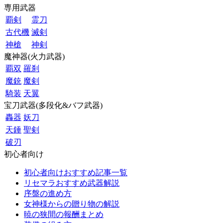
専用武器
覇剣
霊刀
古代機
滅剣
神槍
神剣
魔神器(火力武器)
覇双
羅刹
魔銃
魔剣
騎装
天翼
宝刀武器(多段化&バフ武器)
轟器
妖刀
天錘
聖剣
破刃
初心者向け
初心者向けおすすめ記事一覧
リセマラおすすめ武器解説
序盤の進め方
女神様からの贈り物の解説
暁の狭間の報酬まとめ