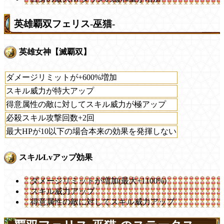
英雄覇双フェリス-巫猫-
英雄女神【滅覇双】
ダメージリミットが+600%増加
スキル威力が特大アップ
得意属性の敵に対してスキル威力が極アップ
必殺スキル攻撃回数+2回
最大HPが10以下の場合本来の効果を発揮しない
スキルLvアップ効果
ダメージリミットが増加(最大+1100%)
スキル威力アップ
得意属性の敵に対してスキル威力アップ