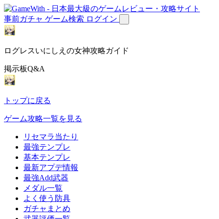
事前ガチャ
ゲーム検索
ログイン
ログレスいにしえの女神攻略ガイド
掲示板Q&A
トップに戻る
ゲーム攻略一覧を見る
リセマラ当たり
最強テンプレ
基本テンプレ
最新アプデ情報
最強Add武器
メダル一覧
よく使う防具
ガチャまとめ
武器評価一覧