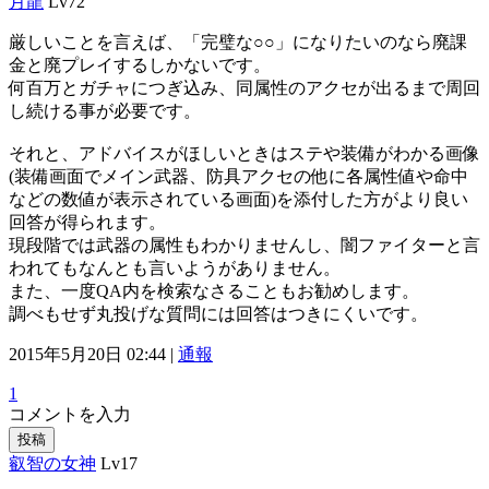
月龍
Lv72
厳しいことを言えば、「完璧な○○」になりたいのなら廃課
金と廃プレイするしかないです。
何百万とガチャにつぎ込み、同属性のアクセが出るまで周回
し続ける事が必要です。
それと、アドバイスがほしいときはステや装備がわかる画像
(装備画面でメイン武器、防具アクセの他に各属性値や命中
などの数値が表示されている画面)を添付した方がより良い
回答が得られます。
現段階では武器の属性もわかりませんし、闇ファイターと言
われてもなんとも言いようがありません。
また、一度QA内を検索なさることもお勧めします。
調べもせず丸投げな質問には回答はつきにくいです。
2015年5月20日 02:44 |
通報
1
コメントを入力
投稿
叡智の女神
Lv17