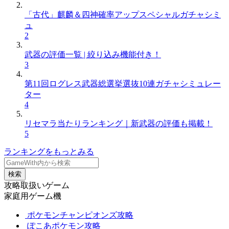
「古代」麒麟＆四神確率アップスペシャルガチャシミ
ュ
2
武器の評価一覧 | 絞り込み機能付き！
3
第11回ログレス武器総選挙選抜10連ガチャシミュレー
ター
4
リセマラ当たりランキング｜新武器の評価も掲載！
5
ランキングをもっとみる
検索
攻略取扱いゲーム
家庭用ゲーム機
ポケモンチャンピオンズ攻略
ぽこあポケモン攻略