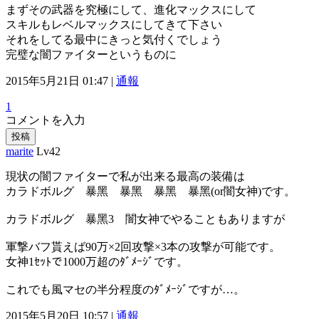
まずその武器を究極にして、進化マックスにして
スキルもレベルマックスにしてきて下さい
それをしてる最中にきっと気付くでしょう
完璧な闇ファイターというものに
2015年5月21日 01:47 |
通報
1
コメントを入力
投稿
marite
Lv42
現状の闇ファイターで私が出来る最高の装備は
カラドボルグ 暴黑 暴黑 暴黑 暴黑(or闇女神)です。
カラドボルグ 暴黑3 闇女神でやることもありますが
軍撃バフ貰えば90万×2回攻撃×3本の攻撃が可能です。
女神1ｾｯﾄで1000万超のﾀﾞﾒｰｼﾞです。
これでも風マセの半分程度のﾀﾞﾒｰｼﾞですが…。
2015年5月20日 10:57 |
通報