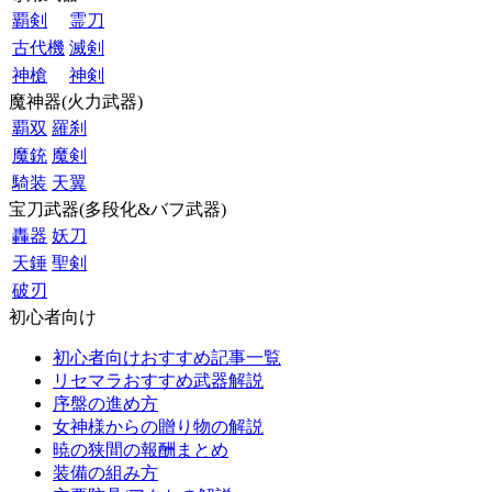
覇剣
霊刀
古代機
滅剣
神槍
神剣
魔神器(火力武器)
覇双
羅刹
魔銃
魔剣
騎装
天翼
宝刀武器(多段化&バフ武器)
轟器
妖刀
天錘
聖剣
破刃
初心者向け
初心者向けおすすめ記事一覧
リセマラおすすめ武器解説
序盤の進め方
女神様からの贈り物の解説
暁の狭間の報酬まとめ
装備の組み方