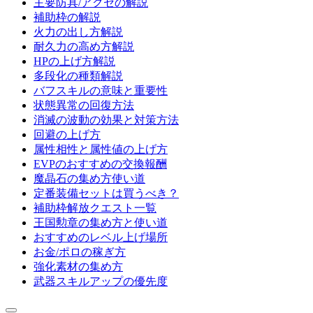
主要防具/アクセの解説
補助枠の解説
火力の出し方解説
耐久力の高め方解説
HPの上げ方解説
多段化の種類解説
バフスキルの意味と重要性
状態異常の回復方法
消滅の波動の効果と対策方法
回避の上げ方
属性相性と属性値の上げ方
EVPのおすすめの交換報酬
魔晶石の集め方使い道
定番装備セットは買うべき？
補助枠解放クエスト一覧
王国勲章の集め方と使い道
おすすめのレベル上げ場所
お金/ポロの稼ぎ方
強化素材の集め方
武器スキルアップの優先度