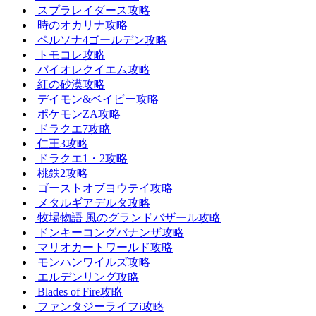
スプラレイダース攻略
時のオカリナ攻略
ペルソナ4ゴールデン攻略
トモコレ攻略
バイオレクイエム攻略
紅の砂漠攻略
デイモン&ベイビー攻略
ポケモンZA攻略
ドラクエ7攻略
仁王3攻略
ドラクエ1・2攻略
桃鉄2攻略
ゴーストオブヨウテイ攻略
メタルギアデルタ攻略
牧場物語 風のグランドバザール攻略
ドンキーコングバナンザ攻略
マリオカートワールド攻略
モンハンワイルズ攻略
エルデンリング攻略
Blades of Fire攻略
ファンタジーライフi攻略