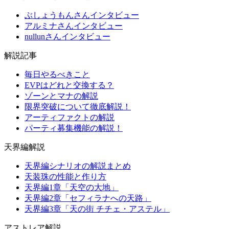
ぶしょうもんさんインタビュー
アルミナさんインタビュー
nullunさんインタビュー
解説記事
毎日やるべきこと
EVPはどれと交換する？
ゾーンとマナの解説
限界突破について徹底解説！
アーティファクトの解説
パーティ募集機能の解説！
天界編解説
天界編シナリオの解説まとめ
天装珠の性能と作り方
天界編1章「天空の大地」
天界編2章「セフィラナへの天路」
天界編3章「天の街 チチェ・アステル」
アストレア解説