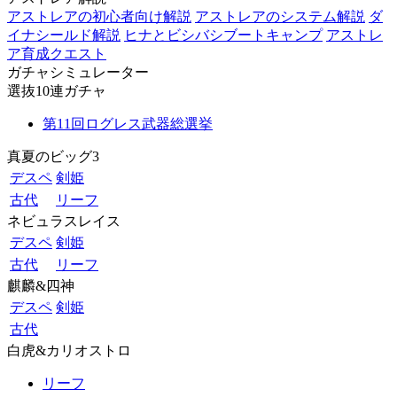
アストレアの初心者向け解説
アストレアのシステム解説
ダ
イナシールド解説
ヒナとビシバシブートキャンプ
アストレ
ア育成クエスト
ガチャシミュレーター
選抜10連ガチャ
第11回ログレス武器総選挙
真夏のビッグ3
デスペ
剣姫
古代
リーフ
ネビュラスレイス
デスペ
剣姫
古代
リーフ
麒麟&四神
デスペ
剣姫
古代
白虎&カリオストロ
リーフ