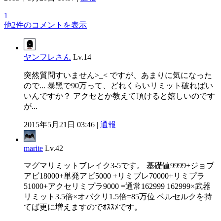
1
他2件のコメントを表示
ヤンフレさん
Lv.14
突然質問すいません>_< ですが、あまりに気になった
ので... 暴黑で90万って、どれくらいリミット破ればい
いんですか？ アクセとか教えて頂けると嬉しいのです
が...
2015年5月21日 03:46 |
通報
marite
Lv.42
マグマリミットブレイク3-5です。 基礎値9999+ジョブ
アビ18000+単発アビ5000 +リミブレ70000+リミプラ
51000+アクセリミプラ9000 =通常162999 162999×武器
リミット3.5倍×オバクリ1.5倍=85万位 ベルセルクを持
てば更に増えますのでｵｽｽﾒです。