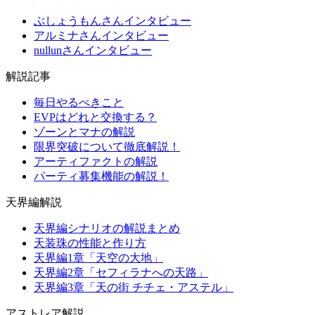
ぶしょうもんさんインタビュー
アルミナさんインタビュー
nullunさんインタビュー
解説記事
毎日やるべきこと
EVPはどれと交換する？
ゾーンとマナの解説
限界突破について徹底解説！
アーティファクトの解説
パーティ募集機能の解説！
天界編解説
天界編シナリオの解説まとめ
天装珠の性能と作り方
天界編1章「天空の大地」
天界編2章「セフィラナへの天路」
天界編3章「天の街 チチェ・アステル」
アストレア解説