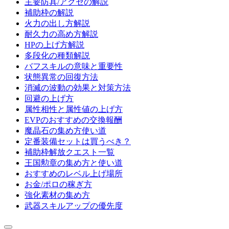
主要防具/アクセの解説
補助枠の解説
火力の出し方解説
耐久力の高め方解説
HPの上げ方解説
多段化の種類解説
バフスキルの意味と重要性
状態異常の回復方法
消滅の波動の効果と対策方法
回避の上げ方
属性相性と属性値の上げ方
EVPのおすすめの交換報酬
魔晶石の集め方使い道
定番装備セットは買うべき？
補助枠解放クエスト一覧
王国勲章の集め方と使い道
おすすめのレベル上げ場所
お金/ポロの稼ぎ方
強化素材の集め方
武器スキルアップの優先度