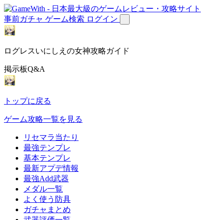
事前ガチャ
ゲーム検索
ログイン
ログレスいにしえの女神攻略ガイド
掲示板Q&A
トップに戻る
ゲーム攻略一覧を見る
リセマラ当たり
最強テンプレ
基本テンプレ
最新アプデ情報
最強Add武器
メダル一覧
よく使う防具
ガチャまとめ
武器評価一覧