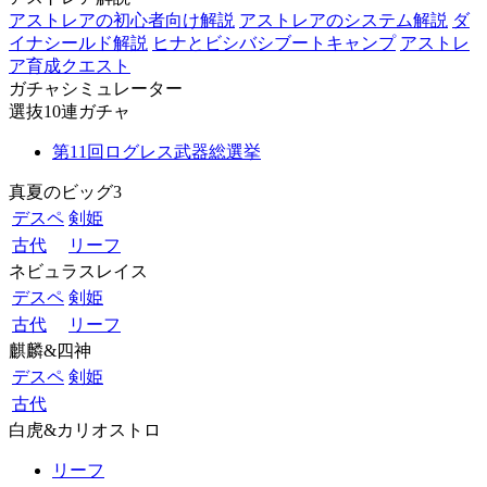
アストレアの初心者向け解説
アストレアのシステム解説
ダ
イナシールド解説
ヒナとビシバシブートキャンプ
アストレ
ア育成クエスト
ガチャシミュレーター
選抜10連ガチャ
第11回ログレス武器総選挙
真夏のビッグ3
デスペ
剣姫
古代
リーフ
ネビュラスレイス
デスペ
剣姫
古代
リーフ
麒麟&四神
デスペ
剣姫
古代
白虎&カリオストロ
リーフ