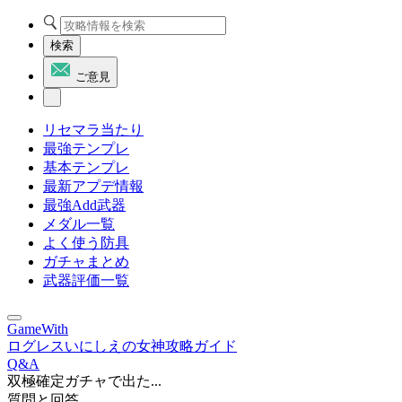
検索
ご意見
リセマラ当たり
最強テンプレ
基本テンプレ
最新アプデ情報
最強Add武器
メダル一覧
よく使う防具
ガチャまとめ
武器評価一覧
GameWith
ログレスいにしえの女神攻略ガイド
Q&A
双極確定ガチャで出た...
質問と回答