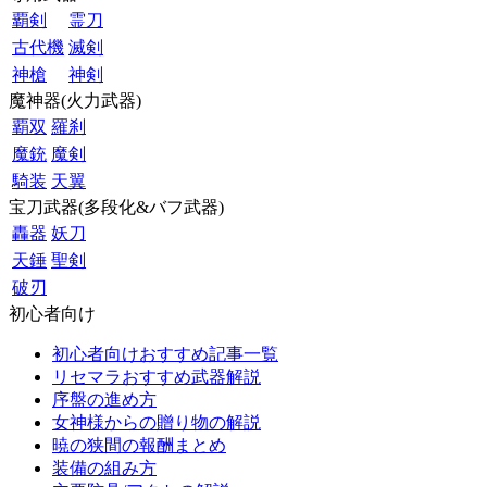
覇剣
霊刀
古代機
滅剣
神槍
神剣
魔神器(火力武器)
覇双
羅刹
魔銃
魔剣
騎装
天翼
宝刀武器(多段化&バフ武器)
轟器
妖刀
天錘
聖剣
破刃
初心者向け
初心者向けおすすめ記事一覧
リセマラおすすめ武器解説
序盤の進め方
女神様からの贈り物の解説
暁の狭間の報酬まとめ
装備の組み方