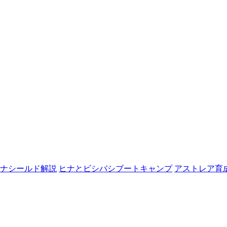
ナシールド解説
ヒナとビシバシブートキャンプ
アストレア育