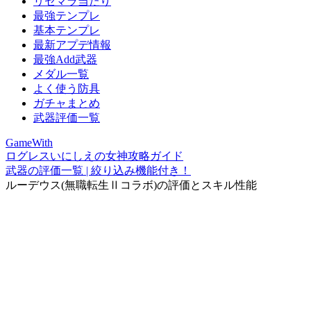
リセマラ当たり
最強テンプレ
基本テンプレ
最新アプデ情報
最強Add武器
メダル一覧
よく使う防具
ガチャまとめ
武器評価一覧
GameWith
ログレスいにしえの女神攻略ガイド
武器の評価一覧 | 絞り込み機能付き！
ルーデウス(無職転生Ⅱコラボ)の評価とスキル性能