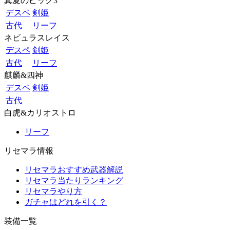
真夏のビッグ3
デスペ
剣姫
古代
リーフ
ネビュラスレイス
デスペ
剣姫
古代
リーフ
麒麟&四神
デスペ
剣姫
古代
白虎&カリオストロ
リーフ
リセマラ情報
リセマラおすすめ武器解説
リセマラ当たりランキング
リセマラやり方
ガチャはどれを引く？
装備一覧