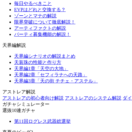
毎日やるべきこと
EVPはどれと交換する？
ゾーンとマナの解説
限界突破について徹底解説！
アーティファクトの解説
パーティ募集機能の解説！
天界編解説
天界編シナリオの解説まとめ
天装珠の性能と作り方
天界編1章「天空の大地」
天界編2章「セフィラナへの天路」
天界編3章「天の街 チチェ・アステル」
アストレア解説
アストレアの初心者向け解説
アストレアのシステム解説
ダイ
ガチャシミュレーター
選抜10連ガチャ
第11回ログレス武器総選挙