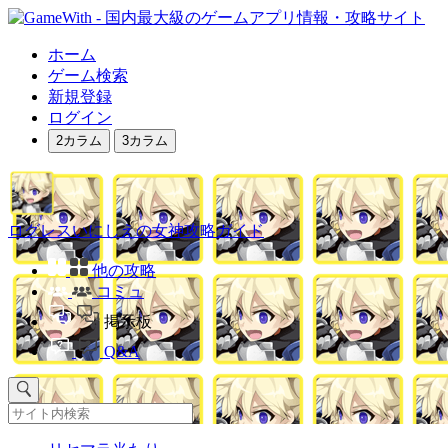
ホーム
ゲーム検索
新規登録
ログイン
2カラム
3カラム
ログレスいにしえの女神攻略ガイド
他の攻略
コミュ
掲示板
Q&A